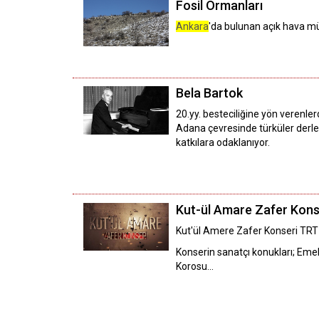
Fosil Ormanları
Ankara
'da bulunan açık hava mü
Bela Bartok
20.yy. besteciliğine yön verenle
Adana çevresinde türküler derle
katkılara odaklanıyor.
Kut-ül Amare Zafer Kons
Kut'ül Amere Zafer Konseri TRT
Konserin sanatçı konukları; Eme
Korosu...