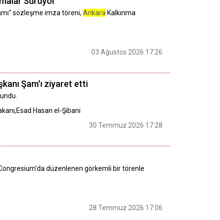
şmalar Sürüyor
amı" sözleşme imza töreni,
Ankara
Kalkınma
03 Ağustos 2026 17:26
kanı Şam'ı ziyaret etti
lundu.
Bakanı,Esad Hasan el-Şibani
30 Temmuz 2026 17:28
TO Congresium'da düzenlenen görkemli bir törenle
28 Temmuz 2026 17:06