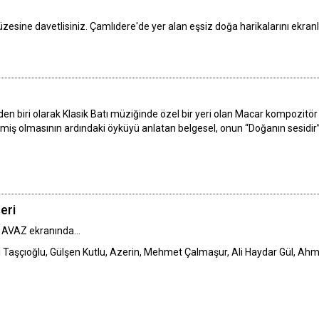
zesine davetlisiniz. Çamlıdere'de yer alan eşsiz doğa harikalarını ekran
rden biri olarak Klasik Batı müziğinde özel bir yeri olan Macar kompozit
miş olmasının ardındaki öyküyü anlatan belgesel, onun “Doğanın sesidir”
eri
 AVAZ ekranında...
l Taşçıoğlu, Gülşen Kutlu, Azerin, Mehmet Çalmaşur, Ali Haydar Gül, Ah