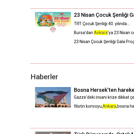
23 Nisan Çocuk Şenliği G
TRT Çocuk Şenliği 40. yılında....
Bursa'dan
Ankara
'ya 23 Nisan c
23 Nisan Çocuk Şenliği Gala P
Haberler
Bosna Hersek'ten hareket
Gazze'deki insani krize dikkat ç
filistin konvoyu,
Ankara
,bosna h