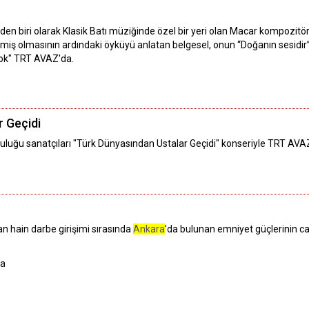
erden biri olarak Klasik Batı müziğinde özel bir yeri olan Macar kompozit
miş olmasının ardındaki öyküyü anlatan belgesel, onun “Doğanın sesidir”
rtok" TRT AVAZ'da.
r Geçidi
luğu sanatçıları "Türk Dünyasından Ustalar Geçidi" konseriyle TRT AVA
hain darbe girişimi sırasında
Ankara
’da bulunan emniyet güçlerinin ca
da