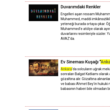
Duvarımdaki Renkler
Engelleri aşan ressam Muhammed Y
Muhammed, maddi imkânsızlıklar n
yeteneği burada ortaya çıkar. Öğ
Muhammed’e atölye olarak ayırır
duvarlarını resimleriyle süsler
AVAZ'da.
Ev Sineması Kuşağı "
Ank
Ankara
'da solcuların uğrak mek
sonraları Balgat Katliamı olarak
gözaltına alır. Gözaltına alınan
ve babası Ahmet Bey'in hukuki 
babasının haberi bile olmadan bi