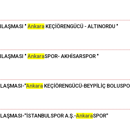
ŞILAŞMASI "
Ankara
KEÇİÖRENGÜCÜ - ALTINORDU "
ŞILAŞMASI "
Ankara
SPOR- AKHİSARSPOR "
LAŞMASI-''
Ankara
KEÇİÖRENGÜCÜ-BEYPİLİÇ BOLUSPOR
ILAŞMASI-''İSTANBULSPOR A.Ş.-
Ankara
SPOR''