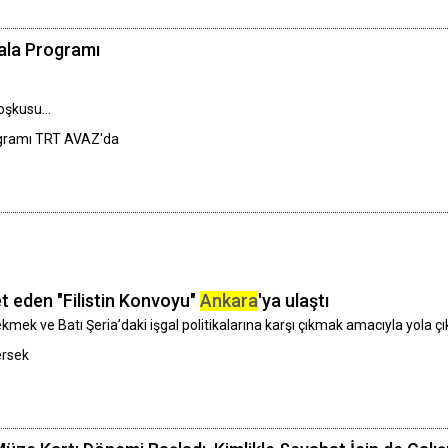
ala Programı
oşkusu...
rogramı TRT AVAZ'da
 eden "Filistin Konvoyu"
Ankara
'ya ulaştı
ekmek ve Batı Şeria’daki işgal politikalarına karşı çıkmak amacıyla yola 
ersek