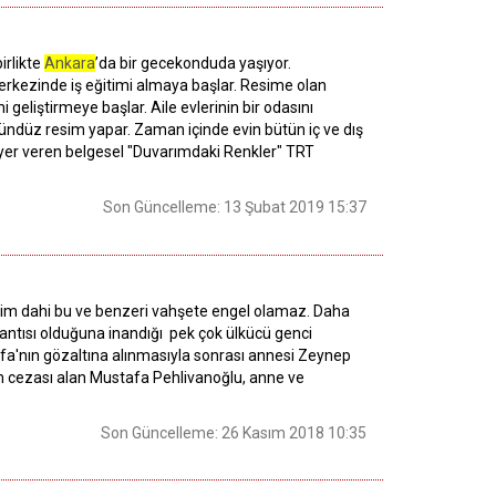
irlikte
Ankara
’da bir gecekonduda yaşıyor.
merkezinde iş eğitimi almaya başlar. Resime olan
geliştirmeye başlar. Aile evlerinin bir odasını
ndüz resim yapar. Zaman içinde evin bütün iç ve dış
 yer veren belgesel "Duvarımdaki Renkler" TRT
Son Güncelleme: 13 Şubat 2019 15:37
etim dahi bu ve benzeri vahşete engel olamaz. Daha
ğlantısı olduğuna inandığı pek çok ülkücü genci
afa'nın gözaltına alınmasıyla sonrası annesi Zeynep
 cezası alan Mustafa Pehlivanoğlu, anne ve
Son Güncelleme: 26 Kasım 2018 10:35