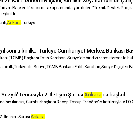
üze Kartı Dönemi Başladı, Kimlikle Seyahat İçin de Çalı
 Turizm Başkenti" seçilmesi kapsamında yürütülen "Teknik Destek Progr
eştirildi.
nti,
Ankara
,Türkiye
ıl sonra bir ilk... Türkiye Cumhuriyet Merkez Bankası Baş
ası (TCMB) Başkanı Fatih Karahan, Suriye'de bir dizi resmi temasta bu
a bir ilk,Türkiye ile Suriye,TCMB Başkanı,Fatih Karahan,Suriye Dışişleri 
n Yüzyılı" temasıyla 2. İletişim Şurası
Ankara
'da başladı
n Şura'nın ikincisi, Cumhurbaşkanı Recep Tayyip Erdoğan'ın katılımıyla A
,2. İletişim Şurası
Ankara