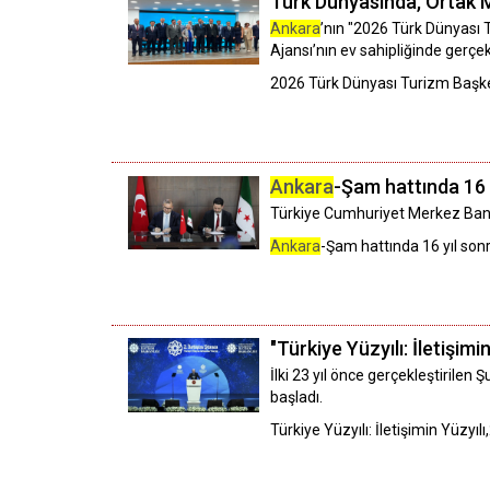
Türk Dünyasında, Ortak M
Ankara
’nın "2026 Türk Dünyası
Ajansı’nın ev sahipliğinde gerçekl
2026 Türk Dünyası Turizm Başke
Ankara
-Şam hattında 16 y
Türkiye Cumhuriyet Merkez Bank
Ankara
-Şam hattında 16 yıl sonr
"Türkiye Yüzyılı: İletişimi
İlki 23 yıl önce gerçekleştirile
başladı.
Türkiye Yüzyılı: İletişimin Yüzyılı