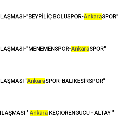
ILAŞMASI-''BEYPİLİÇ BOLUSPOR-
Ankara
SPOR''
ŞILAŞMASI-''MENEMENSPOR-
Ankara
SPOR''
LAŞMASI ''
Ankara
SPOR-BALIKESİRSPOR''
ŞILAŞMASI "
Ankara
KEÇİÖRENGÜCÜ - ALTAY "