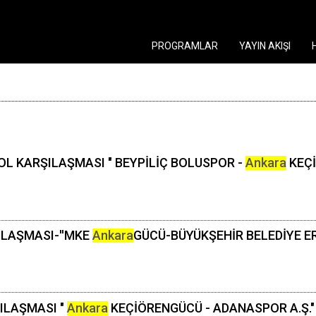
PROGRAMLAR
YAYIN AKIŞI
OL KARŞILAŞMASI " BEYPİLİÇ BOLUSPOR -
Ankara
KEÇİ
ILAŞMASI-''MKE
Ankara
GÜCÜ-BÜYÜKŞEHİR BELEDİYE E
ŞILAŞMASI "
Ankara
KEÇİÖRENGÜCÜ - ADANASPOR A.Ş."