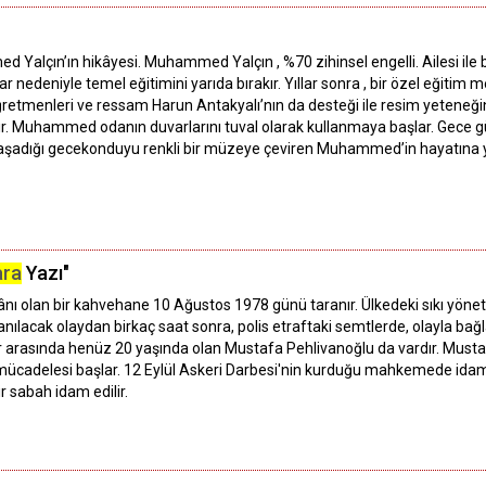
alçın’ın hikâyesi. Muhammed Yalçın , %70 zihinsel engelli. Ailesi ile b
edeniyle temel eğitimini yarıda bırakır. Yıllar sonra , bir özel eğitim 
retmenleri ve ressam Harun Antakyalı’nın da desteği ile resim yeteneğini 
. Muhammed odanın duvarlarını tuval olarak kullanmaya başlar. Gece gü
. Yaşadığı gecekonduyu renkli bir müzeye çeviren Muhammed’in hayatına
ara
Yazı"
ânı olan bir kahvehane 10 Ağustos 1978 günü taranır. Ülkedeki sıkı yön
 anılacak olaydan birkaç saat sonra, polis etraftaki semtlerde, olayla ba
lar arasında henüz 20 yaşında olan Mustafa Pehlivanoğlu da vardır. Must
mücadelesi başlar. 12 Eylül Askeri Darbesi'nin kurduğu mahkemede idam
r sabah idam edilir.