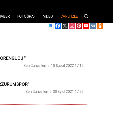
HABER
FOTOĞRAF
VIDEO
CANLI İZLE
Facebook
X
Instagram
Pinterest
YouTube
VK
Odnok
ÖRENGÜCÜ "
Son Güncelleme: 10 Şubat 2022 17:12
RZURUMSPOR''
Son Güncelleme: 30 Eylül 2021 17:26