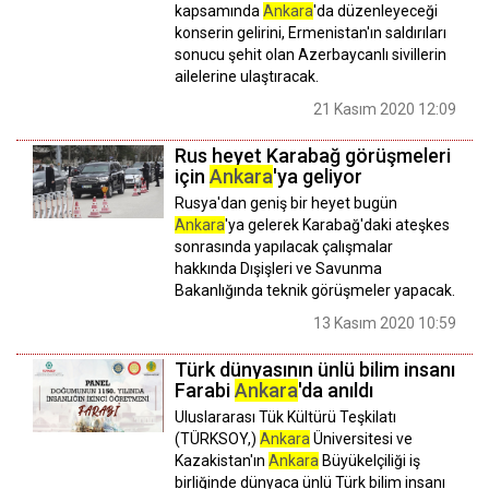
kapsamında
Ankara
'da düzenleyeceği
konserin gelirini, Ermenistan'ın saldırıları
sonucu şehit olan Azerbaycanlı sivillerin
ailelerine ulaştıracak.
21 Kasım 2020 12:09
Rus heyet Karabağ görüşmeleri
için
Ankara
'ya geliyor
Rusya'dan geniş bir heyet bugün
Ankara
'ya gelerek Karabağ'daki ateşkes
sonrasında yapılacak çalışmalar
hakkında Dışişleri ve Savunma
Bakanlığında teknik görüşmeler yapacak.
13 Kasım 2020 10:59
Türk dünyasının ünlü bilim insanı
Farabi
Ankara
'da anıldı
Uluslararası Tük Kültürü Teşkilatı
(TÜRKSOY,)
Ankara
Üniversitesi ve
Kazakistan'ın
Ankara
Büyükelçiliği iş
birliğinde dünyaca ünlü Türk bilim insanı