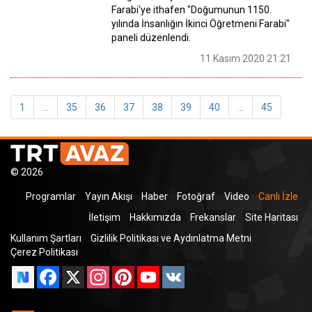
Farabi'ye ithafen "Doğumunun 1150.
yılında İnsanlığın İkinci Öğretmeni Farabi"
paneli düzenlendi.
11 Kasım 2020 21:21
1
...
35
36
37
38
39
40
...
45
© 2026
Programlar
Yayın Akışı
Haber
Fotoğraf
Video
Canlı İzle
İletişim
Hakkımızda
Frekanslar
Site Haritası
Kullanım Şartları
Gizlilik Politikası ve Aydınlatma Metni
Çerez Politikası
Facebook
X
Instagram
Pinterest
YouTube
VK