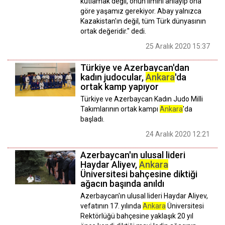
kutlamak değil, onun ilmini anlayıp ona
göre yaşamız gerekiyor. Abay yalnızca
Kazakistan'ın değil, tüm Türk dünyasının
ortak değeridir." dedi.
25 Aralık 2020 15:37
Türkiye ve Azerbaycan'dan
kadın judocular,
Ankara
'da
ortak kamp yapıyor
Türkiye ve Azerbaycan Kadın Judo Milli
Takımlarının ortak kampı
Ankara
'da
başladı.
24 Aralık 2020 12:21
Azerbaycan'ın ulusal lideri
Haydar Aliyev,
Ankara
Üniversitesi bahçesine diktiği
ağacın başında anıldı
Azerbaycan'ın ulusal lideri Haydar Aliyev,
vefatının 17. yılında
Ankara
Üniversitesi
Rektörlüğü bahçesine yaklaşık 20 yıl