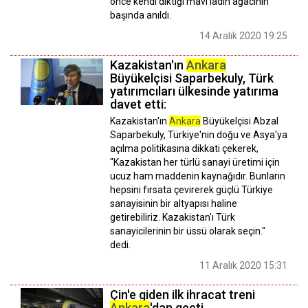
önce kendi diktiği mavi ladin ağacının
başında anıldı.
14 Aralık 2020 19:25
Kazakistan'ın
Ankara
Büyükelçisi Saparbekuly, Türk
yatırımcıları ülkesinde yatırıma
davet etti:
Kazakistan'ın
Ankara
Büyükelçisi Abzal
Saparbekuly, Türkiye'nin doğu ve Asya'ya
açılma politikasına dikkati çekerek,
"Kazakistan her türlü sanayi üretimi için
ucuz ham maddenin kaynağıdır. Bunların
hepsini fırsata çevirerek güçlü Türkiye
sanayisinin bir altyapısı haline
getirebiliriz. Kazakistan'ı Türk
sanayicilerinin bir üssü olarak seçin."
dedi.
11 Aralık 2020 15:31
Çin'e giden ilk ihracat treni
Ankara
'dan geçti