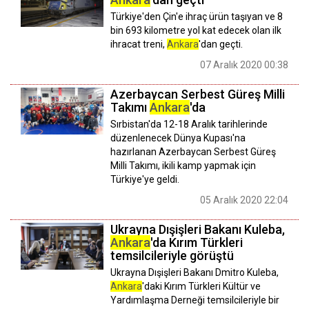
Türkiye'den Çin'e ihraç ürün taşıyan ve 8
bin 693 kilometre yol kat edecek olan ilk
ihracat treni,
Ankara
'dan geçti.
07 Aralık 2020 00:38
Azerbaycan Serbest Güreş Milli
Takımı
Ankara
'da
Sırbistan'da 12-18 Aralık tarihlerinde
düzenlenecek Dünya Kupası'na
hazırlanan Azerbaycan Serbest Güreş
Milli Takımı, ikili kamp yapmak için
Türkiye'ye geldi.
05 Aralık 2020 22:04
Ukrayna Dışişleri Bakanı Kuleba,
Ankara
'da Kırım Türkleri
temsilcileriyle görüştü
Ukrayna Dışişleri Bakanı Dmitro Kuleba,
Ankara
'daki Kırım Türkleri Kültür ve
Yardımlaşma Derneği temsilcileriyle bir