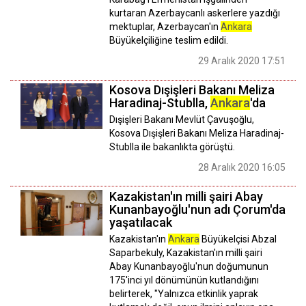
kurtaran Azerbaycanlı askerlere yazdığı
mektuplar, Azerbaycan'ın
Ankara
Büyükelçiliğine teslim edildi.
29 Aralık 2020 17:51
Kosova Dışişleri Bakanı Meliza
Haradinaj-Stublla,
Ankara
'da
Dışişleri Bakanı Mevlüt Çavuşoğlu,
Kosova Dışişleri Bakanı Meliza Haradinaj-
Stublla ile bakanlıkta görüştü.
28 Aralık 2020 16:05
Kazakistan'ın milli şairi Abay
Kunanbayoğlu'nun adı Çorum'da
yaşatılacak
Kazakistan'ın
Ankara
Büyükelçisi Abzal
Saparbekuly, Kazakistan'ın milli şairi
Abay Kunanbayoğlu'nun doğumunun
175'inci yıl dönümünün kutlandığını
belirterek, "Yalnızca etkinlik yaprak