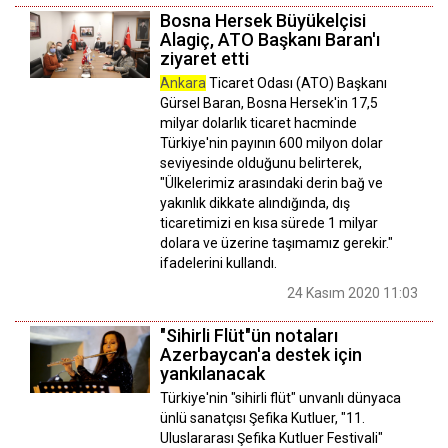
Bosna Hersek Büyükelçisi
Alagiç, ATO Başkanı Baran'ı
ziyaret etti
Ankara
Ticaret Odası (ATO) Başkanı
Gürsel Baran, Bosna Hersek'in 17,5
milyar dolarlık ticaret hacminde
Türkiye'nin payının 600 milyon dolar
seviyesinde olduğunu belirterek,
"Ülkelerimiz arasındaki derin bağ ve
yakınlık dikkate alındığında, dış
ticaretimizi en kısa sürede 1 milyar
dolara ve üzerine taşımamız gerekir."
ifadelerini kullandı.
24 Kasım 2020 11:03
"Sihirli Flüt"ün notaları
Azerbaycan'a destek için
yankılanacak
Türkiye'nin "sihirli flüt" unvanlı dünyaca
ünlü sanatçısı Şefika Kutluer, "11.
Uluslararası Şefika Kutluer Festivali"