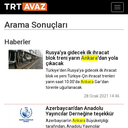
Toggl
navig
Arama Sonuçları
Haberler
Rusya'ya gidecek ilk ihracat
blok treni yarın
Ankara
'dan yola
çıkacak
Türkiye'den Rusya'ya gidecek ilk ihracat
blok ve yeni Türkiye-Çin ihracat trenleri
yarın saat 10.00'da
Ankara
Gar'dan
törenle uğurlanacak.
28 Ocak 2021 14:46
Azerbaycan'dan Anadolu
Yayıncılar Derneğine teşekkür
Azerbaycan'ın
Ankara
Büyükelçiliği
tarafından, Anadolu Yayıncılar