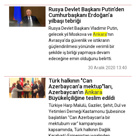
Rusya Devlet Başkanı Putin’den
Cumhurbaşkanı Erdoğan’a
yılbaşı tebriği
Rusya Devlet Başkanı Vladimir Putin,
gelecek yıl Moskova ve
Ankara
’nın
Avrasya’da güvenlik ve istikrarın
güçlendirilmesi yönünde verimli bir
şekilde iş birliği yapmaya devam
edeceğine emin olduğunu belirtti.
30 Aralık 2020 13:40
Türk halkının "Can
Azerbaycan'a mektup"ları,
Azerbaycan'ın
Ankara
Büyükelçiliğine teslim edildi
Türkiye Harp Malulü, Gaziler, Şehit, Dul ve
Yetimleri Derneği Kastamonu Şubesince
başlatılan "Can Azerbaycan'a bir
mektubum var" kampanyası
kapsamında, Türk halkının Dağlık
Karabağ'ı Ermenistan işgalinden