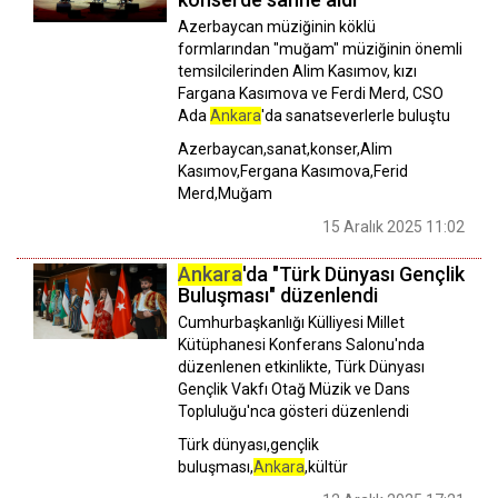
Azerbaycan müziğinin köklü
formlarından "muğam" müziğinin önemli
temsilcilerinden Alim Kasımov, kızı
Fargana Kasımova ve Ferdi Merd, CSO
Ada
Ankara
'da sanatseverlerle buluştu
Azerbaycan,sanat,konser,Alim
Kasımov,Fergana Kasımova,Ferid
Merd,Muğam
15 Aralık 2025 11:02
Ankara
'da "Türk Dünyası Gençlik
Buluşması" düzenlendi
Cumhurbaşkanlığı Külliyesi Millet
Kütüphanesi Konferans Salonu'nda
düzenlenen etkinlikte, Türk Dünyası
Gençlik Vakfı Otağ Müzik ve Dans
Topluluğu'nca gösteri düzenlendi
Türk dünyası,gençlik
buluşması,
Ankara
,kültür