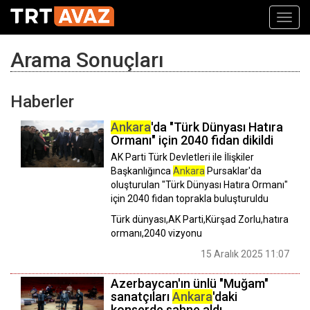
Toggl
navig
Arama Sonuçları
Haberler
Ankara
'da "Türk Dünyası Hatıra
Ormanı" için 2040 fidan dikildi
AK Parti Türk Devletleri ile İlişkiler
Başkanlığınca
Ankara
Pursaklar'da
oluşturulan "Türk Dünyası Hatıra Ormanı"
için 2040 fidan toprakla buluşturuldu
Türk dünyası,AK Parti,Kürşad Zorlu,hatıra
ormanı,2040 vizyonu
15 Aralık 2025 11:07
Azerbaycan'ın ünlü "Muğam"
sanatçıları
Ankara
'daki
konserde sahne aldı