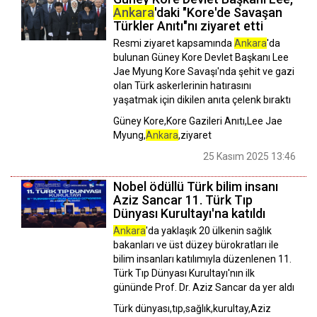
Ankara
'daki "Kore'de Savaşan
Türkler Anıtı"nı ziyaret etti
Resmi ziyaret kapsamında
Ankara
'da
bulunan Güney Kore Devlet Başkanı Lee
Jae Myung Kore Savaşı'nda şehit ve gazi
olan Türk askerlerinin hatırasını
yaşatmak için dikilen anıta çelenk bıraktı
Güney Kore,Kore Gazileri Anıtı,Lee Jae
Myung,
Ankara
,ziyaret
25 Kasım 2025 13:46
Nobel ödüllü Türk bilim insanı
Aziz Sancar 11. Türk Tıp
Dünyası Kurultayı'na katıldı
Ankara
'da yaklaşık 20 ülkenin sağlık
bakanları ve üst düzey bürokratları ile
bilim insanları katılımıyla düzenlenen 11.
Türk Tıp Dünyası Kurultayı'nın ilk
gününde Prof. Dr. Aziz Sancar da yer aldı
Türk dünyası,tıp,sağlık,kurultay,Aziz