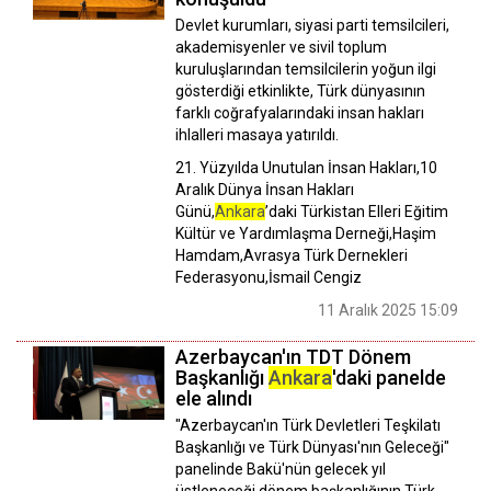
Devlet kurumları, siyasi parti temsilcileri,
akademisyenler ve sivil toplum
kuruluşlarından temsilcilerin yoğun ilgi
gösterdiği etkinlikte, Türk dünyasının
farklı coğrafyalarındaki insan hakları
ihlalleri masaya yatırıldı.
21. Yüzyılda Unutulan İnsan Hakları,10
Aralık Dünya İnsan Hakları
Günü,
Ankara
’daki Türkistan Elleri Eğitim
Kültür ve Yardımlaşma Derneği,Haşim
Hamdam,Avrasya Türk Dernekleri
Federasyonu,İsmail Cengiz
11 Aralık 2025 15:09
Azerbaycan'ın TDT Dönem
Başkanlığı
Ankara
'daki panelde
ele alındı
"Azerbaycan'ın Türk Devletleri Teşkilatı
Başkanlığı ve Türk Dünyası'nın Geleceği"
panelinde Bakü'nün gelecek yıl
üstleneceği dönem başkanlığının Türk