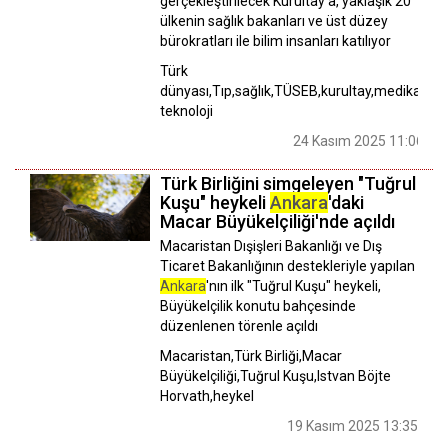
gerçekleştirilecek Kurultay'a, yaklaşık 20
ülkenin sağlık bakanları ve üst düzey
bürokratları ile bilim insanları katılıyor
Türk
dünyası,Tıp,sağlık,TÜSEB,kurultay,medikal
teknoloji
24 Kasım 2025 11:06
Türk Birliğini simgeleyen "Tuğrul
Kuşu" heykeli
Ankara
'daki
Macar Büyükelçiliği'nde açıldı
Macaristan Dışişleri Bakanlığı ve Dış
Ticaret Bakanlığının destekleriyle yapılan
Ankara
'nın ilk "Tuğrul Kuşu" heykeli,
Büyükelçilik konutu bahçesinde
düzenlenen törenle açıldı
Macaristan,Türk Birliği,Macar
Büyükelçiliği,Tuğrul Kuşu,Istvan Böjte
Horvath,heykel
19 Kasım 2025 13:35