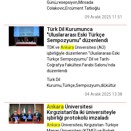
Günü,resepsiyon,Mirsada
Colakovic,Ercüment Tatlıoğlu
09 Aralık 2025 11:51
Türk Dil Kurumunca
"Uluslararası Eski Türkçe
Sempozyumu" düzenlendi
TDK ve
Ankara
Üniversitesi (AÜ)
işbirliğiyle düzenlenen "Uluslararası Eski
Türkçe Sempozyumu" Dil ve Tarih-
Coğrafya Fakültesi Farabi Salonu'nda
düzenlendi
Türk Dil
Kurumu,Türkçe,Sempozyum,dil,kültür
04 Aralık 2025 13:38
Ankara
Üniversitesi
Kırgızistan'da iki üniversiteyle
işbirliği protokolü imzaladı
Ankara
Üniversitesi, Kırgızistan-Türkiye
Manas Üniversitesi (KTMÜ) ve Bişkek