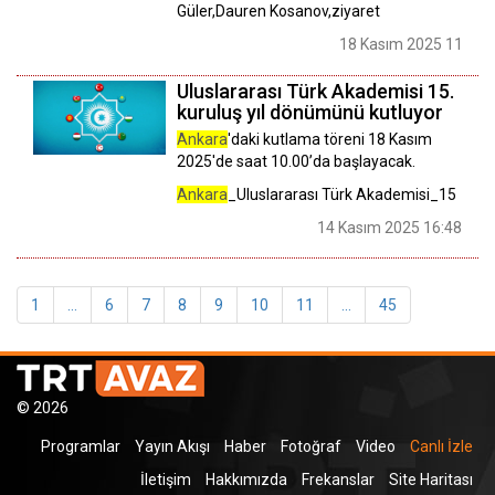
Güler,Dauren Kosanov,ziyaret
18 Kasım 2025 11:14
Uluslararası Türk Akademisi 15.
kuruluş yıl dönümünü kutluyor
Ankara
'daki kutlama töreni 18 Kasım
2025'de saat 10.00’da başlayacak.
Ankara
_Uluslararası Türk Akademisi_15
14 Kasım 2025 16:48
1
...
6
7
8
9
10
11
...
45
© 2026
Programlar
Yayın Akışı
Haber
Fotoğraf
Video
Canlı İzle
İletişim
Hakkımızda
Frekanslar
Site Haritası