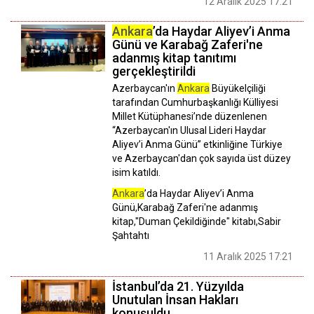
12 Aralık 2025 17:21
Ankara
’da Haydar Aliyev’i Anma
Günü ve Karabağ Zaferi'ne
adanmış kitap tanıtımı
gerçekleştirildi
Azerbaycan'ın
Ankara
Büyükelçiliği
tarafından Cumhurbaşkanlığı Külliyesi
Millet Kütüphanesi’nde düzenlenen
“Azerbaycan'ın Ulusal Lideri Haydar
Aliyev’i Anma Günü” etkinliğine Türkiye
ve Azerbaycan'dan çok sayıda üst düzey
isim katıldı.
Ankara
’da Haydar Aliyev’i Anma
Günü,Karabağ Zaferi'ne adanmış
kitap,"Duman Çekildiğinde" kitabı,Sabir
Şahtahtı
11 Aralık 2025 17:21
İstanbul’da 21. Yüzyılda
Unutulan İnsan Hakları
konuşuldu