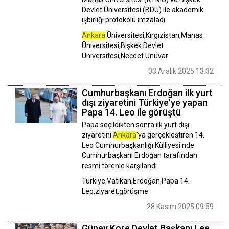
Devlet Üniversitesi (BDÜ) ile akademik
işbirliği protokolü imzaladı
Ankara
Üniversitesi,Kırgızistan,Manas
Üniversitesi,Bişkek Devlet
Üniversitesi,Necdet Ünüvar
03 Aralık 2025 13:32
Cumhurbaşkanı Erdoğan ilk yurt
dışı ziyaretini Türkiye'ye yapan
Papa 14. Leo ile görüştü
Papa seçildikten sonra ilk yurt dışı
ziyaretini
Ankara
'ya gerçekleştiren 14.
Leo Cumhurbaşkanlığı Külliyesi'nde
Cumhurbaşkanı Erdoğan tarafından
resmi törenle karşılandı
Türkiye,Vatikan,Erdoğan,Papa 14.
Leo,ziyaret,görüşme
28 Kasım 2025 09:59
Güney Kore Devlet Başkanı Lee,