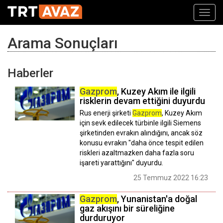
Toggl
navig
Arama Sonuçları
Haberler
Gazprom
, Kuzey Akım ile ilgili
risklerin devam ettiğini duyurdu
Rus enerji şirketi
Gazprom
, Kuzey Akım
için sevk edilecek türbinle ilgili Siemens
şirketinden evrakın alındığını, ancak söz
konusu evrakın "daha önce tespit edilen
riskleri azaltmazken daha fazla soru
işareti yarattığını" duyurdu.
25 Temmuz 2022 16:23
Gazprom
, Yunanistan'a doğal
gaz akışını bir süreliğine
durduruyor