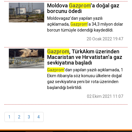
Moldova
Gazprom
'a doğal gaz
borcunu ödedi
Moldovagaz'dan yapılan yazılı
açıklamada,
Gazprom
'a 34,3 milyon dolar
borcun tümüyle ödendiği kaydedildi.
20 Ocak 2022 19:47
Gazprom
, TürkAkım üzerinden
Macaristan ve Hırvatistan'a gaz
sevkiyatına başladı
Gazprom
'dan yapılan yazılı açıklamada, 1
Ekim itibarıyla söz konusu ülkelere doğal
gaz sevkiyatına yeni bir rota üzerinden
başlandığı belirtildi.
02 Ekim 2021 11:07
1
2
3
4