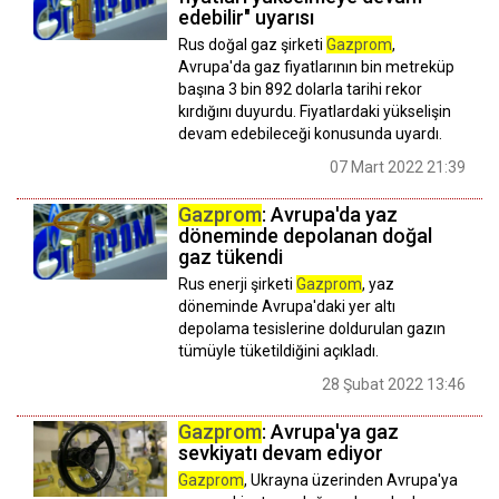
edebilir" uyarısı
Rus doğal gaz şirketi
Gazprom
,
Avrupa'da gaz fiyatlarının bin metreküp
başına 3 bin 892 dolarla tarihi rekor
kırdığını duyurdu. Fiyatlardaki yükselişin
devam edebileceği konusunda uyardı.
07 Mart 2022 21:39
Gazprom
: Avrupa'da yaz
döneminde depolanan doğal
gaz tükendi
Rus enerji şirketi
Gazprom
, yaz
döneminde Avrupa'daki yer altı
depolama tesislerine doldurulan gazın
tümüyle tüketildiğini açıkladı.
28 Şubat 2022 13:46
Gazprom
: Avrupa'ya gaz
sevkiyatı devam ediyor
Gazprom
, Ukrayna üzerinden Avrupa'ya