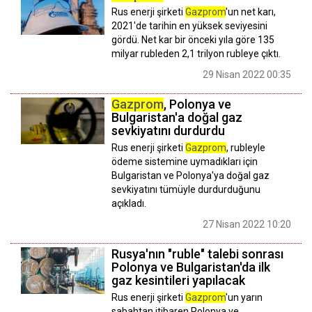
Rus enerji şirketi
Gazprom
'un net karı,
2021'de tarihin en yüksek seviyesini
gördü. Net kar bir önceki yıla göre 135
milyar rubleden 2,1 trilyon rubleye çıktı.
29 Nisan 2022 00:35
Gazprom
, Polonya ve
Bulgaristan'a doğal gaz
sevkiyatını durdurdu
Rus enerji şirketi
Gazprom
, rubleyle
ödeme sistemine uymadıkları için
Bulgaristan ve Polonya'ya doğal gaz
sevkiyatını tümüyle durdurduğunu
açıkladı.
27 Nisan 2022 10:20
Rusya'nın "ruble" talebi sonrası
Polonya ve Bulgaristan'da ilk
gaz kesintileri yapılacak
Rus enerji şirketi
Gazprom
'un yarın
sabahtan itibaren Polonya ve