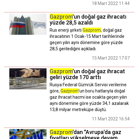
18 Mart 2022 11:44
Gazprom
'un doğal gaz ihracatı
yüzde 28,5 azaldı
Rus enerji şirketi
Gazprom
, doğal gaz
ihracatının 1 Ocak-15 Mart tarihlerinde
geçen yılın aynı dönemine göre yüzde
28,5 gerilediğini açıkladı.
15 Mart 2022 17:07
Gazprom
'un doğal gaz ihracat
geliri yüzde 170 arttı
Rusya Federal Gümrük Servisi verilerine
göre,
Gazprom
'un boru hatlarıyla doğal
gaz ihracat hacmi ise ocakta geçen yılın
aynı dönemine göre yüzde 34,1 azalarak
13,8 milyar metreküpe düştü.
11 Mart 2022 16:54
Gazprom
'dan "Avrupa'da gaz
fiyatları yükselmeye devam