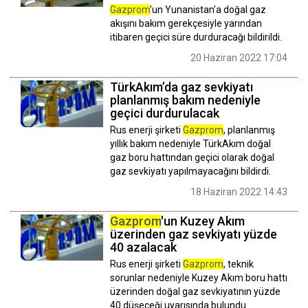
Gazprom
'un Yunanistan'a doğal gaz
akışını bakım gerekçesiyle yarından
itibaren geçici süre durduracağı bildirildi.
20 Haziran 2022 17:04
TürkAkım’da gaz sevkiyatı
planlanmış bakım nedeniyle
geçici durdurulacak
Rus enerji şirketi
Gazprom
, planlanmış
yıllık bakım nedeniyle TürkAkım doğal
gaz boru hattından geçici olarak doğal
gaz sevkiyatı yapılmayacağını bildirdi.
18 Haziran 2022 14:43
Gazprom
'un Kuzey Akım
üzerinden gaz sevkiyatı yüzde
40 azalacak
Rus enerji şirketi
Gazprom
, teknik
sorunlar nedeniyle Kuzey Akım boru hattı
üzerinden doğal gaz sevkiyatının yüzde
40 düşeceği uyarısında bulundu.