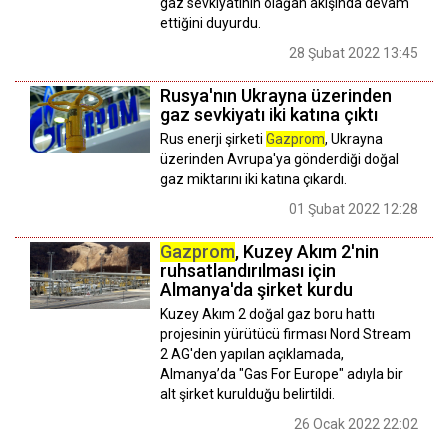
gaz sevkiyatının olağan akışında devam
ettiğini duyurdu.
28 Şubat 2022 13:45
Rusya'nın Ukrayna üzerinden
gaz sevkiyatı iki katına çıktı
Rus enerji şirketi
Gazprom
, Ukrayna
üzerinden Avrupa'ya gönderdiği doğal
gaz miktarını iki katına çıkardı.
01 Şubat 2022 12:28
Gazprom
, Kuzey Akım 2'nin
ruhsatlandırılması için
Almanya'da şirket kurdu
Kuzey Akım 2 doğal gaz boru hattı
projesinin yürütücü firması Nord Stream
2 AG'den yapılan açıklamada,
Almanya’da "Gas For Europe" adıyla bir
alt şirket kurulduğu belirtildi.
26 Ocak 2022 22:02