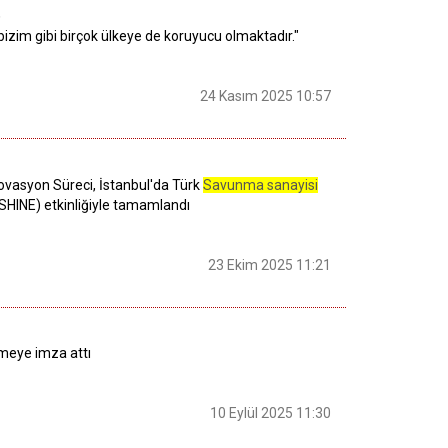
.
l bizim gibi birçok ülkeye de koruyucu olmaktadır."
24 Kasım 2025 10:57
ovasyon Süreci, İstanbul'da Türk
Savunma sanayisi
(SHINE) etkinliğiyle tamamlandı
23 Ekim 2025 11:21
şmeye imza attı
10 Eylül 2025 11:30