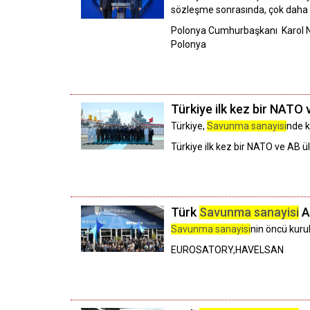
sözleşme sonrasında, çok daha gü
Polonya Cumhurbaşkanı Karol Naw
Polonya
Türkiye ilk kez bir NATO 
Türkiye,
Savunma sanayisi
nde k
Türkiye ilk kez bir NATO ve AB ü
Türk
Savunma sanayisi
A
Savunma sanayisi
nin öncü kurul
EUROSATORY,HAVELSAN