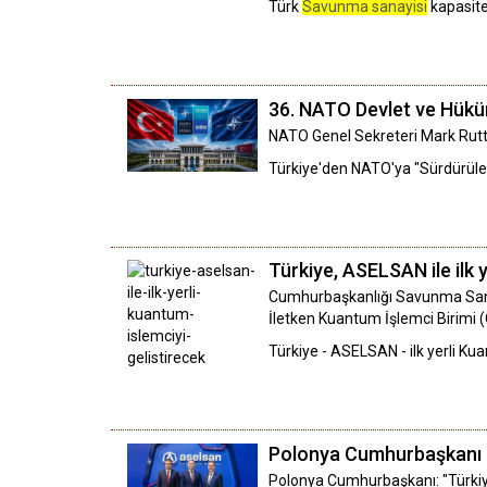
Türk
Savunma sanayisi
kapasite
36.⁠ ⁠NATO Devlet ve Hü
NATO Genel Sekreteri Mark Rutte'
Türkiye'den NATO'ya "Sürdürüleb
Türkiye, ASELSAN ile ilk 
Cumhurbaşkanlığı Savunma Sana
İletken Kuantum İşlemci Birimi (QP
Türkiye - ASELSAN - ilk yerli 
Polonya Cumhurbaşkanı K
Polonya Cumhurbaşkanı: "Türkiy