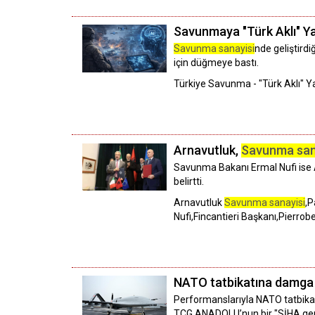
Savunmaya "Türk Aklı" Ya
Savunma sanayisi
nde geliştirdi
için düğmeye bastı.
Türkiye Savunma - "Türk Aklı" 
Arnavutluk,
Savunma san
Savunma Bakanı Ermal Nufi ise A
belirtti.
Arnavutluk
Savunma sanayisi
,P
Nufi,Fincantieri Başkanı,Pierrob
NATO tatbikatına damga vur
Performanslarıyla NATO tatbik
TCG ANADOLU’nun bir "SİHA gemi