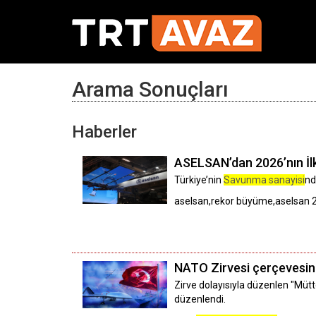
Arama Sonuçları
Haberler
ASELSAN’dan 2026’nın İl
Türkiye’nin
Savunma sanayisi
nd
aselsan,rekor büyüme,aselsan 
NATO Zirvesi çerçevesind
Zirve dolayısıyla düzenlen "Müt
düzenlendi.