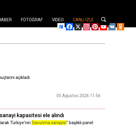
HABER
FOTOĞRAF
VIDEO
CANLI İZLE
Facebook
X
Instagram
Pinterest
YouTube
VK
Odnok
uçlarını açıkladı.
05 Ağustos 2026 11:56
nayi kapasitesi ele alındı
larak Türkiye'nin
Savunma sanayisi
" başlıklı panel