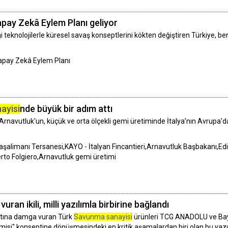
pay Zekâ Eylem Planı geliyor
ği teknolojilerle küresel savaş konseptlerini kökten değiştiren Türkiye, 
Yapay Zekâ Eylem Planı
ayisi
nde büyük bir adım attı
rnavutluk'un, küçük ve orta ölçekli gemi üretiminde İtalya’nın Avrupa’d
aşalimanı Tersanesi,KAYO - İtalyan Fincantieri,Arnavutluk Başbakanı,
erto Folgiero,Arnavutluk gemi üretimi
an ikili, milli yazılımla birbirine bağlandı
atına damga vuran Türk
Savunma sanayisi
ürünleri TCG ANADOLU ve Bayrak
si" konseptine dönüşmesindeki en kritik aşamalardan biri olan bu yazı