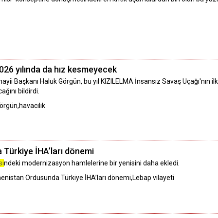
026 yılında da hız kesmeyecek
i Başkanı Haluk Görgün, bu yıl KIZILELMA İnsansız Savaş Uçağı'nın ilk te
ını bildirdi.
örgün,havacılık
Türkiye İHA’ları dönemi
si
ndeki modernizasyon hamlelerine bir yenisini daha ekledi.
istan Ordusunda Türkiye İHA’ları dönemi,Lebap vilayeti