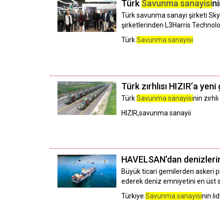
Türk
Savunma sanayisi
ni
Türk savunma sanayi şirketi Sky
şirketlerinden L3Harris Technol
Türk
Savunma sanayisi
Türk zırhlısı HIZIR’a yeni
Türk
Savunma sanayisi
nin zırhl
HIZIR,savunma sanayii
HAVELSAN’dan denizlerin 
Büyük ticari gemilerden askeri p
ederek deniz emniyetini en üst s
Türkiye
Savunma sanayisi
nin li