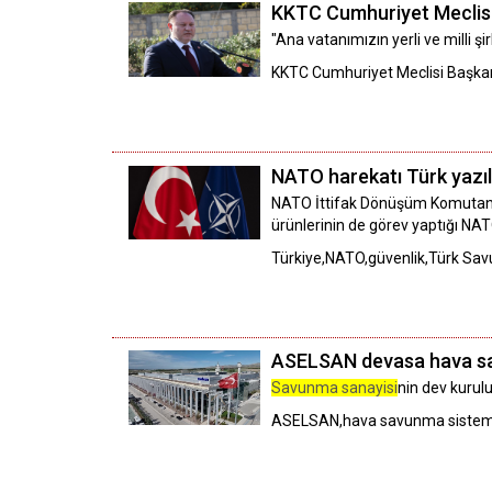
KKTC Cumhuriyet Meclisi
"Ana vatanımızın yerli ve milli şi
KKTC Cumhuriyet Meclisi Başkan
NATO harekatı Türk yazılı
NATO İttifak Dönüşüm Komutanlı
ürünlerinin de görev yaptığı NA
Türkiye,NATO,güvenlik,Türk Sa
ASELSAN devasa hava sa
Savunma sanayisi
nin dev kurul
ASELSAN,hava savunma sistemle