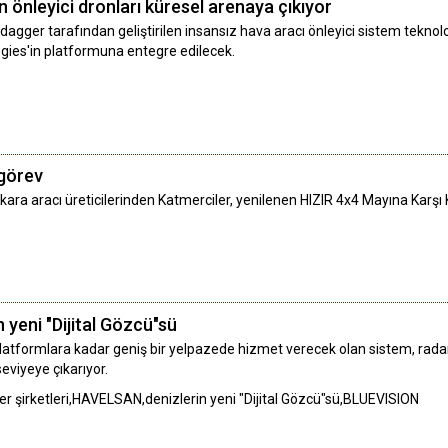
n önleyici dronları küresel arenaya çıkıyor
dagger tarafından geliştirilen insansız hava aracı önleyici sistem tekno
ogies'in platformuna entegre edilecek.
 görev
ı kara aracı üreticilerinden Katmerciler, yenilenen HIZIR 4x4 Mayına Karşı K
yeni "Dijital Gözcü"sü
latformlara kadar geniş bir yelpazede hizmet verecek olan sistem, radarı
eviyeye çıkarıyor.
der şirketleri,HAVELSAN,denizlerin yeni "Dijital Gözcü"sü,BLUEVISION