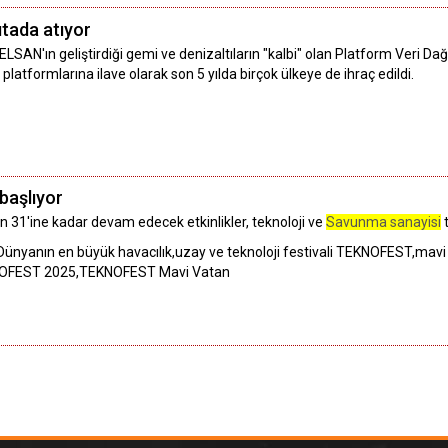
kıtada atıyor
LSAN'ın geliştirdiği gemi ve denizaltıların "kalbi" olan Platform Veri Da
atformlarına ilave olarak son 5 yılda birçok ülkeye de ihraç edildi.
aşlıyor
 31'ine kadar devam edecek etkinlikler, teknoloji ve
Savunma sanayisi
t
ünyanın en büyük havacılık,uzay ve teknoloji festivali TEKNOFEST,mavi v
KNOFEST 2025,TEKNOFEST Mavi Vatan