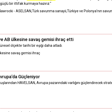
çlü bir ittifak kurmaya hazırız."
rocki - ASELSAN,Türk savunma sanayii,Türkiye ve Polonya’nın savunma s
ve AB ülkesine savaş gemisi ihraç etti
üresel ölçekte tarihi bir eşiği daha atladı.
lkesine savaş gemisi ihraç
vrupa’da Güçleniyor
uşlarından HAVELSAN, Avrupa pazarındaki varlığını güçlendirecek stratejik 