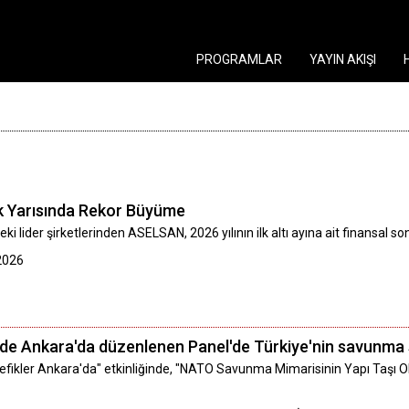
PROGRAMLAR
YAYIN AKIŞI
k Yarısında Rekor Büyüme
eki lider şirketlerinden ASELSAN, 2026 yılının ilk altı ayına ait finansal son
2026
e Ankara'da düzenlenen Panel'de Türkiye'nin savunma sa
tefikler Ankara'da" etkinliğinde, "NATO Savunma Mimarisinin Yapı Taşı O