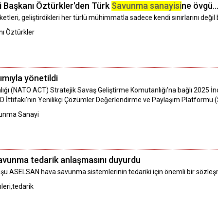
 Başkanı Öztürkler'den Türk
Savunma sanayisi
ne övgü..
rketleri, geliştirdikleri her türlü mühimmatla sadece kendi sınırlarını deği
ı Öztürkler
mıyla yönetildi
ğı (NATO ACT) Stratejik Savaş Geliştirme Komutanlığı'na bağlı 2025 İn
TO İttifakı'nın Yenilikçi Çözümler Değerlendirme ve Paylaşım Platformu 
vunma Sanayi
vunma tedarik anlaşmasını duyurdu
uşu ASELSAN hava savunma sistemlerinin tedariki için önemli bir sözle
ri,tedarik