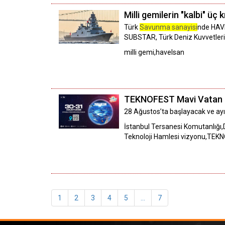
Milli gemilerin "kalbi" üç 
Türk
Savunma sanayisi
nde HAVE
SUBSTAR, Türk Deniz Kuvvetleri pl
milli gemi,havelsan
TEKNOFEST Mavi Vatan b
28 Ağustos’ta başlayacak ve ayın
İstanbul Tersanesi Komutanlığı,D
Teknoloji Hamlesi vizyonu,TE
1
2
3
4
5
...
7