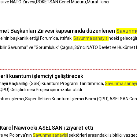
si ve NATO Zirvesi,ROKETSAN Genel Müdürü,Murat İkinci
kümet Başkanları Zirvesi kapsamında düzenlenen
Savunma
nin başkanlık ettiği Forum'da, İttifak,
Savunma sanayisi
ndeki geleceğin
ilir Savunma" ve "Sorumluluk" Çağrısı,36'ncı NATO Devlet ve Hükümet B
yerli kuantum işlemciyi geliştirecek
yii Başkanlığı (SSB) Kuantum Programı Tanıtımı'nda,
Savunma sanayi
U) Geliştirilmesi Projesi için imzalar atıldı.
Kuantum işlemci,Süper İletken Kuantum İşlemci Birimi (QPU),ASELSAN G
arol Nawrocki ASELSAN'ı ziyaret etti
e ve Polonya’nın
Savunma sanayisi
sektörleri arasındaki iş birliği vazge