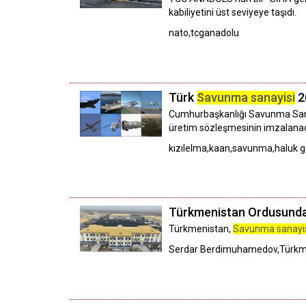
kabiliyetini üst seviyeye taşıdı.
nato,tcganadolu
Türk
Savunma sanayisi
2
Cumhurbaşkanlığı Savunma Sanayi
üretim sözleşmesinin imzalanacağ
kızılelma,kaan,savunma,haluk g
Türkmenistan Ordusunda 
Türkmenistan,
Savunma sanayi
Serdar Berdimuhamedov,Türkmen