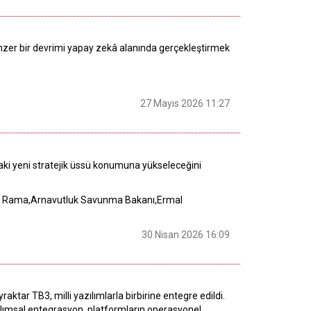
benzer bir devrimi yapay zekâ alanında gerçekleştirmek
27 Mayıs 2026 11:27
aki yeni stratejik üssü konumuna yükseleceğini
Edi Rama,Arnavutluk Savunma Bakanı,Ermal
30 Nisan 2026 16:09
tar TB3, milli yazılımlarla birbirine entegre edildi.
lımsal entegrasyon, platformların operasyonel