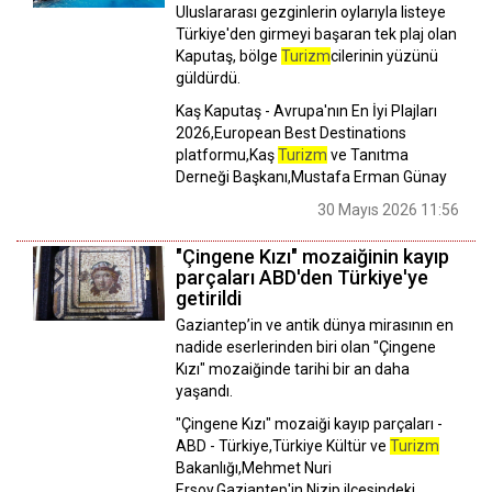
Uluslararası gezginlerin oylarıyla listeye
Türkiye'den girmeyi başaran tek plaj olan
Kaputaş, bölge
Turizm
cilerinin yüzünü
güldürdü.
Kaş Kaputaş - Avrupa'nın En İyi Plajları
2026,European Best Destinations
platformu,Kaş
Turizm
ve Tanıtma
Derneği Başkanı,Mustafa Erman Günay
30 Mayıs 2026 11:56
"Çingene Kızı" mozaiğinin kayıp
parçaları ABD'den Türkiye'ye
getirildi
Gaziantep’in ve antik dünya mirasının en
nadide eserlerinden biri olan "Çingene
Kızı" mozaiğinde tarihi bir an daha
yaşandı.
"Çingene Kızı" mozaiği kayıp parçaları -
ABD - Türkiye,Türkiye Kültür ve
Turizm
Bakanlığı,Mehmet Nuri
Ersoy,Gaziantep'in Nizip ilçesindeki