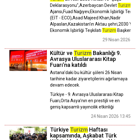
Deklarasyonu",Azerbaycan Devlet
Turizm
Ajansı,Fuad Nağıyev,Ekonomik İşbirliği Teşkilat
(EİT - ECO),Asad Majeed Khan,Nadir
Alpaslan,Kazakistan'ın Aktau şehri,2030 Yılı
Ekonomik İşbirliği Teşkilatı
Turizm
Başkenti
29 Nisan 2026 16:
Kültür ve
Turizm
Bakanlığı 9.
Avrasya Uluslararası Kitap
Fuarı’na katıldı
Astana’daki bu kültür şöleni 26 Nisan
tarihine kadar ziyaretçilerini ağırlamaya
devam edecek.
Türkiye - 9. Avrasya Uluslararası Kitap
Fuarı,Orta Asya’nın en prestijli ve en
geniş kapsamlı yayıncılık etkinliği
24 Nisan 2026 13:45
Türkiye
Turizm
Haftası
kapsamında, Aşkabat Türk