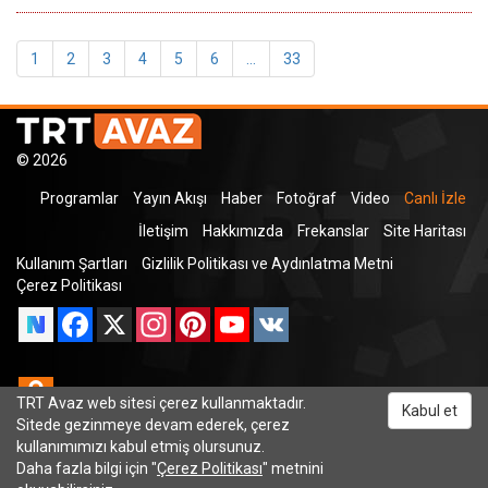
1
2
3
4
5
6
...
33
© 2026
Programlar
Yayın Akışı
Haber
Fotoğraf
Video
Canlı İzle
İletişim
Hakkımızda
Frekanslar
Site Haritası
Kullanım Şartları
Gizlilik Politikası ve Aydınlatma Metni
Çerez Politikası
Facebook
X
Instagram
Pinterest
YouTube
VK
Odnoklassniki
TRT Avaz web sitesi çerez kullanmaktadır.
Kabul et
Sitede gezinmeye devam ederek, çerez
kullanımımızı kabul etmiş olursunuz.
Daha fazla bilgi için "
Çerez Politikası
" metnini
TRT Dinle