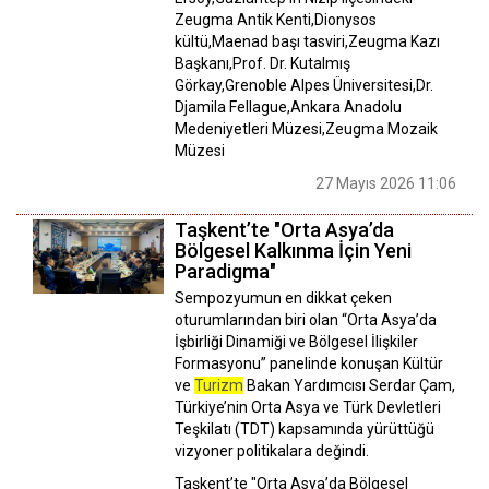
Zeugma Antik Kenti,Dionysos
kültü,Maenad başı tasviri,Zeugma Kazı
Başkanı,Prof. Dr. Kutalmış
Görkay,Grenoble Alpes Üniversitesi,Dr.
Djamila Fellague,Ankara Anadolu
Medeniyetleri Müzesi,Zeugma Mozaik
Müzesi
27 Mayıs 2026 11:06
Taşkent’te "Orta Asya’da
Bölgesel Kalkınma İçin Yeni
Paradigma"
Sempozyumun en dikkat çeken
oturumlarından biri olan “Orta Asya’da
İşbirliği Dinamiği ve Bölgesel İlişkiler
Formasyonu” panelinde konuşan Kültür
ve
Turizm
Bakan Yardımcısı Serdar Çam,
Türkiye’nin Orta Asya ve Türk Devletleri
Teşkilatı (TDT) kapsamında yürüttüğü
vizyoner politikalara değindi.
Taşkent’te "Orta Asya’da Bölgesel