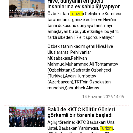
Hive, dünyanın en güçlü
insanlarına ev sahipliği yapıyor
Özbekistan
Turizm
i Geliştirme Komitesi
tarafından organize edilen ve Hive’nin
tarihi dokusunu dünyaya tanıtmayı
amaçlayan bu büyük etkinliğe, bu yıl 15
farklı ülkeden 17 elit sporcu katılıyor.
Özbekistan’ın kadim şehri Hive,Hive
Uluslararası Pehlivanlar
Müsabakası,Pehlivan
Mahmud,Muhammed Ali Tohtamatov
(Özbekistan),Sadrettin Özbahçeci
(Türkiye),Aydın Humbetov
(Azerbaycan),TRT'nin Özbekistan
muhabiri,Şahruhbek Alimov
14 Haziran 2026 14:05
Bakü'de KKTC Kültür Günleri
görkemli bir törenle başladı
Açılış törenine; KKTC Başbakanı Ünal
Üstel, Başbakan Yardımcısı,
Turizm
,