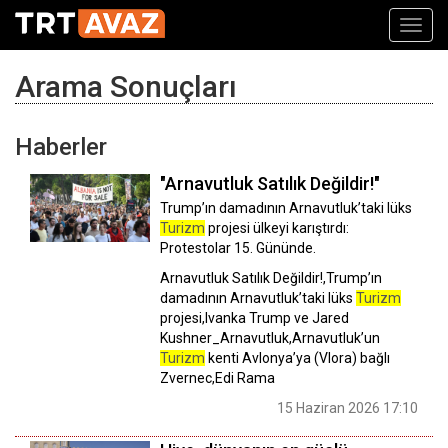
Toggl
navig
Arama Sonuçları
Haberler
"Arnavutluk Satılık Değildir!"
Trump’ın damadının Arnavutluk’taki lüks
Turizm
projesi ülkeyi karıştırdı:
Protestolar 15. Gününde.
Arnavutluk Satılık Değildir!,Trump’ın
damadının Arnavutluk’taki lüks
Turizm
projesi,Ivanka Trump ve Jared
Kushner_Arnavutluk,Arnavutluk’un
Turizm
kenti Avlonya’ya (Vlora) bağlı
Zvernec,Edi Rama
15 Haziran 2026 17:10