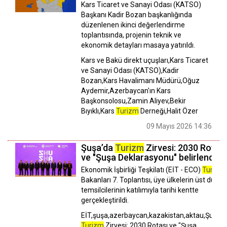
Kars Ticaret ve Sanayi Odası (KATSO)
Başkanı Kadir Bozan başkanlığında
düzenlenen ikinci değerlendirme
toplantısında, projenin teknik ve
ekonomik detayları masaya yatırıldı.
Kars ve Bakü direkt uçuşları,Kars Ticaret
ve Sanayi Odası (KATSO),Kadir
Bozan,Kars Havalimanı Müdürü,Oğuz
Aydemir,Azerbaycan'ın Kars
Başkonsolosu,Zamin Aliyev,Bekir
Bıyıklı,Kars
Turizm
Derneği,Halit Özer
09 Mayıs 2026 14:36
Şuşa’da
Turizm
Zirvesi: 2030 Rotası
ve "Şuşa Deklarasyonu" belirlendi
Ekonomik İşbirliği Teşkilatı (EİT - ECO)
Turizm
Bakanları 7. Toplantısı, üye ülkelerin üst düzey
temsilcilerinin katılımıyla tarihi kentte
gerçekleştirildi.
EİT,şuşa,azerbaycan,kazakistan,aktau,Şuşa’
Turizm
Zirvesi: 2030 Rotası ve "Şuşa