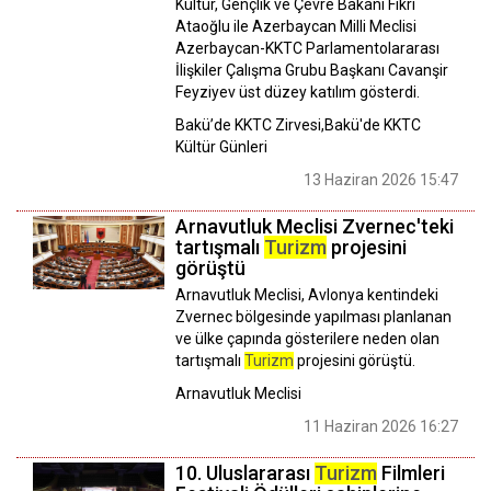
Kültür, Gençlik ve Çevre Bakanı Fikri
Ataoğlu ile Azerbaycan Milli Meclisi
Azerbaycan-KKTC Parlamentolararası
İlişkiler Çalışma Grubu Başkanı Cavanşir
Feyziyev üst düzey katılım gösterdi.
Bakü’de KKTC Zirvesi,Bakü'de KKTC
Kültür Günleri
13 Haziran 2026 15:47
Arnavutluk Meclisi Zvernec'teki
tartışmalı
Turizm
projesini
görüştü
Arnavutluk Meclisi, Avlonya kentindeki
Zvernec bölgesinde yapılması planlanan
ve ülke çapında gösterilere neden olan
tartışmalı
Turizm
projesini görüştü.
Arnavutluk Meclisi
11 Haziran 2026 16:27
10. Uluslararası
Turizm
Filmleri