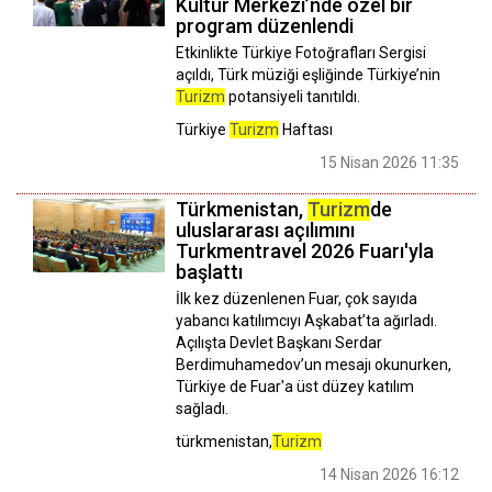
Kültür Merkezi’nde özel bir
program düzenlendi
Etkinlikte Türkiye Fotoğrafları Sergisi
açıldı, Türk müziği eşliğinde Türkiye’nin
Turizm
potansiyeli tanıtıldı.
Türkiye
Turizm
Haftası
15 Nisan 2026 11:35
Türkmenistan,
Turizm
de
uluslararası açılımını
Turkmentravel 2026 Fuarı'yla
başlattı
İlk kez düzenlenen Fuar, çok sayıda
yabancı katılımcıyı Aşkabat’ta ağırladı.
Açılışta Devlet Başkanı Serdar
Berdimuhamedov’un mesajı okunurken,
Türkiye de Fuar'a üst düzey katılım
sağladı.
türkmenistan,
Turizm
14 Nisan 2026 16:12