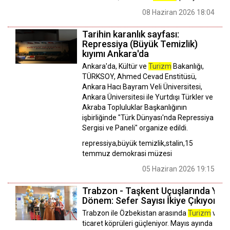
08 Haziran 2026 18:04
Tarihin karanlık sayfası:
Repressiya (Büyük Temizlik)
kıyımı Ankara'da
Ankara'da, Kültür ve
Turizm
Bakanlığı,
TÜRKSOY, Ahmed Cevad Enstitüsü,
Ankara Hacı Bayram Veli Üniversitesi,
Ankara Üniversitesi ile Yurtdışı Türkler ve
Akraba Topluluklar Başkanlığının
işbirliğinde "Türk Dünyası'nda Repressiya
Sergisi ve Paneli" organize edildi.
repressiya,büyük temizlik,stalin,15
temmuz demokrasi müzesi
05 Haziran 2026 19:15
Trabzon - Taşkent Uçuşlarında Yeni
Dönem: Sefer Sayısı İkiye Çıkıyor!
Trabzon ile Özbekistan arasında
Turizm
ve
ticaret köprüleri güçleniyor. Mayıs ayında