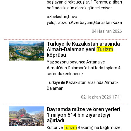
başlayan direkt uçuşlar, 1 Temmuz itibarıyla
haftada iki gün olarak güncelleniyor.
özbekistan,hava
yolu,trabzon,Azerbaycan,Gürcistan,Kazakist
04 Haziran 2026 18:
Türkiye ile Kazakistan arasında
Almatı-Dalaman yeni
Turizm
köprüsü
Yaz sezonu boyunca Astana ve
Almatı’dan Dalaman’a haftada toplam 4
sefer düzenlenecek.
Türkiye ile Kazakistan arasında Almatı-
Dalaman
02 Haziran 2026 17:11
Bayramda müze ve ören yerleri
1 milyon 514 bin ziyaretçiyi
ağırladı
Kültür ve
Turizm
Bakanlığına bağlı müze