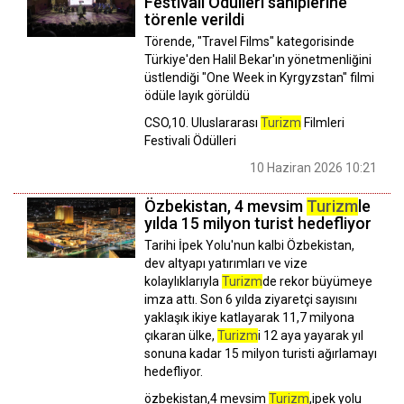
Festivali Ödülleri sahiplerine
törenle verildi
Törende, "Travel Films" kategorisinde
Türkiye'den Halil Bekar'ın yönetmenliğini
üstlendiği "One Week in Kyrgyzstan" filmi
ödüle layık görüldü
CSO,10. Uluslararası
Turizm
Filmleri
Festivali Ödülleri
10 Haziran 2026 10:21
Özbekistan, 4 mevsim
Turizm
le
yılda 15 milyon turist hedefliyor
Tarihi İpek Yolu'nun kalbi Özbekistan,
dev altyapı yatırımları ve vize
kolaylıklarıyla
Turizm
de rekor büyümeye
imza attı. Son 6 yılda ziyaretçi sayısını
yaklaşık ikiye katlayarak 11,7 milyona
çıkaran ülke,
Turizm
i 12 aya yayarak yıl
sonuna kadar 15 milyon turisti ağırlamayı
hedefliyor.
özbekistan,4 mevsim
Turizm
,ipek yolu