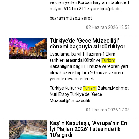
ve ören yerleri Kurban Bayramı tatilinde 1
milyon 514 bin 211 ziyaretçi ağırladı.
bayram,müze,ziyaret
02 Haziran 2026 12:53
Türkiye’de "Gece Müzeciliği"
dönemi başarıyla sürdürülüyor
Uygulama, bu yıl 1 Haziran-1 Ekim
tarihleri arasında Kültür ve
Turizm
Bakanlığına bağlı 11 müze ve 9 ören yeri
olmak üzere toplam 20 müze ve ören
yerinde devam edecek .
Türkiye Kültür ve
Turizm
Bakanı,Mehmet
Nuri Ersoy,Türkiye’de "Gece
Müzeciliği",müzecilik
01 Haziran 2026 17:08
Kaş’ın Kaputaş’ı, "Avrupa'nın En
İyi Plajları 2026" listesinde ilk
10'a girdi