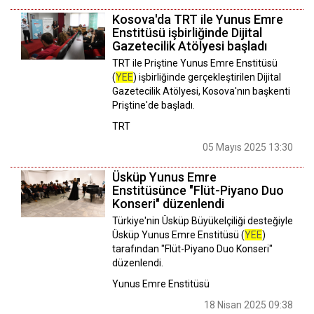
Kosova'da TRT ile Yunus Emre
Enstitüsü işbirliğinde Dijital
Gazetecilik Atölyesi başladı
TRT ile Priştine Yunus Emre Enstitüsü
(
YEE
) işbirliğinde gerçekleştirilen Dijital
Gazetecilik Atölyesi, Kosova'nın başkenti
Priştine'de başladı.
TRT
05 Mayıs 2025 13:30
Üsküp Yunus Emre
Enstitüsünce "Flüt-Piyano Duo
Konseri" düzenlendi
Türkiye'nin Üsküp Büyükelçiliği desteğiyle
Üsküp Yunus Emre Enstitüsü (
YEE
)
tarafından "Flüt-Piyano Duo Konseri"
düzenlendi.
Yunus Emre Enstitüsü
18 Nisan 2025 09:38