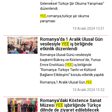
Geleneksel Türkçe Şiir Okuma Yarışması"
düzenlendi.
YEE
,romanya,türkçe şiir okuma
yarışması
19 Aralık 2024 13:51
Romanya'da 1 Aralık Ulusal Gün
vesilesiyle
YEE
iş birliğinde
etkinlik düzenlendi
Romanya Ulusal Günü vesilesiyle
başkent Bükreş ve Köstence'de, Yunus
Emre Enstitüsü (
YEE
) iş birliğinde
"Romanya-Türkiye Tarihi ve Kültürel
Bağların Etkileşimi" konulu etkinlik yapıldı.
Romanya,1 Aralık Ulusal Gün,
YEE
10 Aralık 2024 15:52
Romanya'daki Köstence Sanat
Müzesi
YEE
işbirliğinde Türkçe
dilinde de ziyaret edilebilecek