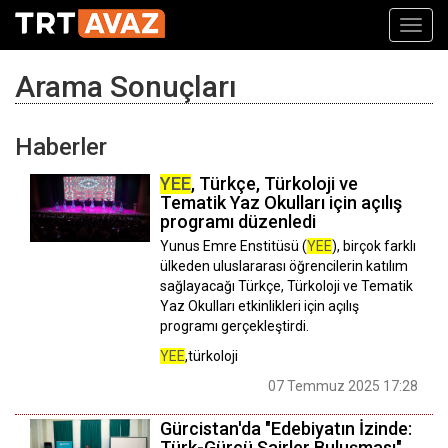
Toggl
navig
Arama Sonuçları
Haberler
YEE
, Türkçe, Türkoloji ve
Tematik Yaz Okulları için açılış
programı düzenledi
Yunus Emre Enstitüsü (
YEE
), birçok farklı
ülkeden uluslararası öğrencilerin katılım
sağlayacağı Türkçe, Türkoloji ve Tematik
Yaz Okulları etkinlikleri için açılış
programı gerçekleştirdi.
YEE
,türkoloji
07 Temmuz 2025 17:28
Gürcistan'da "Edebiyatın İzinde:
Türk-Gürcü Şairler Buluşması"