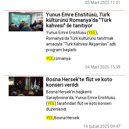
05 Mart 2025 11:01
Yunus Emre Enstitüsü, Türk
kültürünü Romanya'da "Türk
kahvesi" ile tanıtıyor
Yunus Emre Enstitüsü (
YEE
),
Romanya'da Türk kültürünü tanıtmak
amacıyla "Türk Kahvesi Akşamları" adlı
program başlattı.
YEE
,romanya
04 Mart 2025 15:39
Bosna Hersek'te flüt ve koto
konseri verildi
Bosna Hersek'in başkenti
Saraybosna'da, Yunus Emre Enstitüsü
(
YEE
) tarafından flüt ve koto konseri
düzenlendi.
YEE
,Bosna Hersek
14 Şubat 2025 09:47