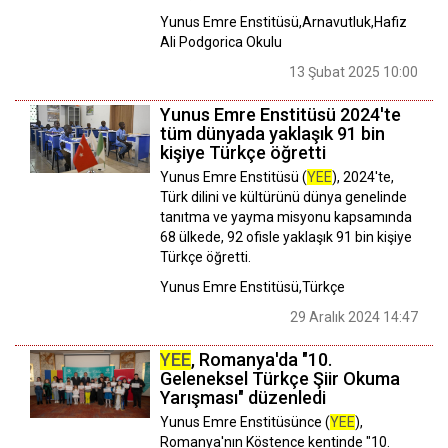
Yunus Emre Enstitüsü,Arnavutluk,Hafiz
Ali Podgorica Okulu
13 Şubat 2025 10:00
Yunus Emre Enstitüsü 2024'te
tüm dünyada yaklaşık 91 bin
kişiye Türkçe öğretti
Yunus Emre Enstitüsü (
YEE
), 2024'te,
Türk dilini ve kültürünü dünya genelinde
tanıtma ve yayma misyonu kapsamında
68 ülkede, 92 ofisle yaklaşık 91 bin kişiye
Türkçe öğretti.
Yunus Emre Enstitüsü,Türkçe
29 Aralık 2024 14:47
YEE
, Romanya'da "10.
Geleneksel Türkçe Şiir Okuma
Yarışması" düzenledi
Yunus Emre Enstitüsünce (
YEE
),
Romanya'nın Köstence kentinde "10.