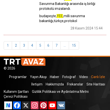
Savunma Bakanlığı arasında iş birliği
protokolü imzalandı.
budapeşte,
YEE
,milli savunma
bakanlığı,türkçe,protokol
28 Kasım 2024 15:44
1
2
3
4
5
6
7
...
15
© 2026
Programlar
Yayın Akışı
Haber
Fotoğraf
Video
Canlı İzle
İletişim
Hakkımızda
Frekanslar
Site Haritası
Kullanım Şartları
Gizlilik Politikası ve Aydınlatma Metni
Çerez Politikası
Facebook
X
Instagram
Pinterest
YouTube
VK