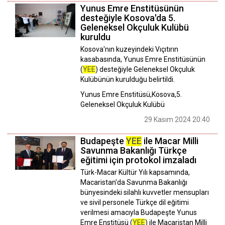
Yunus Emre Enstitüsünün
desteğiyle Kosova'da 5.
Geleneksel Okçuluk Kulübü
kuruldu
Kosova'nın kuzeyindeki Vıçıtırın
kasabasında, Yunus Emre Enstitüsünün
(
YEE
) desteğiyle Geleneksel Okçuluk
Kulübünün kurulduğu belirtildi.
Yunus Emre Enstitüsü,Kosova,5.
Geleneksel Okçuluk Kulübü
29 Kasım 2024 20:40
Budapeşte
YEE
ile Macar Milli
Savunma Bakanlığı Türkçe
eğitimi için protokol imzaladı
Türk-Macar Kültür Yılı kapsamında,
Macaristan'da Savunma Bakanlığı
bünyesindeki silahlı kuvvetler mensupları
ve sivil personele Türkçe dil eğitimi
verilmesi amacıyla Budapeşte Yunus
Emre Enstitüsü (
YEE
) ile Macaristan Milli