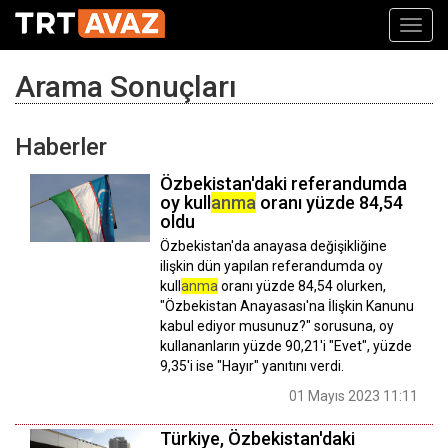
Toggl
navig
Arama Sonuçları
Haberler
Özbekistan'daki referandumda
oy kull
anma
oranı yüzde 84,54
oldu
Özbekistan'da anayasa değişikliğine
ilişkin dün yapılan referandumda oy
kull
anma
oranı yüzde 84,54 olurken,
"Özbekistan Anayasası'na İlişkin Kanunu
kabul ediyor musunuz?" sorusuna, oy
kullananların yüzde 90,21'i "Evet", yüzde
9,35'i ise "Hayır" yanıtını verdi.
01 Mayıs 2023 11:11
Türkiye, Özbekistan'daki