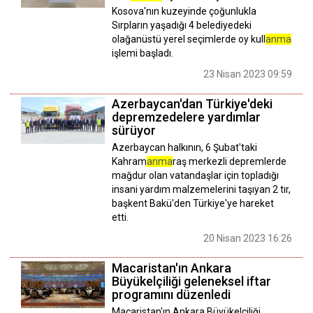
Kosova'nın kuzeyinde çoğunlukla
Sırpların yaşadığı 4 belediyedeki
olağanüstü yerel seçimlerde oy kull
anma
işlemi başladı.
23 Nisan 2023 09:59
Azerbaycan'dan Türkiye'deki
depremzedelere yardımlar
sürüyor
Azerbaycan halkının, 6 Şubat'taki
Kahram
anma
raş merkezli depremlerde
mağdur olan vatandaşlar için topladığı
insani yardım malzemelerini taşıyan 2 tır,
başkent Bakü'den Türkiye'ye hareket
etti.
20 Nisan 2023 16:26
Macaristan'ın Ankara
Büyükelçiliği geleneksel iftar
programını düzenledi
Macaristan'ın Ankara Büyükelçiliği,