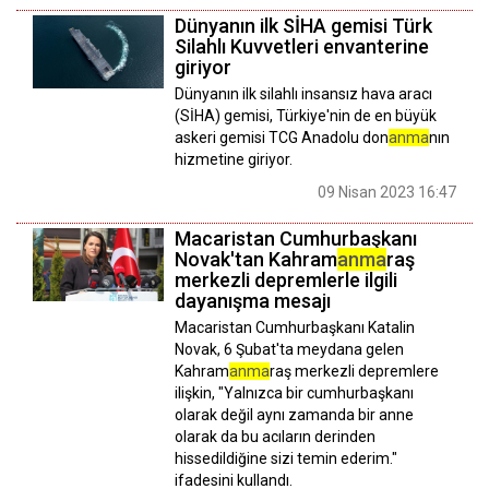
Dünyanın ilk SİHA gemisi Türk
Silahlı Kuvvetleri envanterine
giriyor
Dünyanın ilk silahlı insansız hava aracı
(SİHA) gemisi, Türkiye'nin de en büyük
askeri gemisi TCG Anadolu don
anma
nın
hizmetine giriyor.
09 Nisan 2023 16:47
Macaristan Cumhurbaşkanı
Novak'tan Kahram
anma
raş
merkezli depremlerle ilgili
dayanışma mesajı
Macaristan Cumhurbaşkanı Katalin
Novak, 6 Şubat'ta meydana gelen
Kahram
anma
raş merkezli depremlere
ilişkin, "Yalnızca bir cumhurbaşkanı
olarak değil aynı zamanda bir anne
olarak da bu acıların derinden
hissedildiğine sizi temin ederim."
ifadesini kullandı.