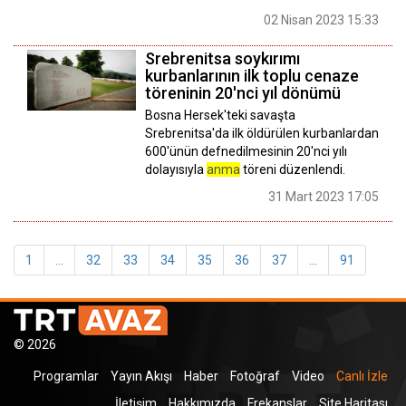
02 Nisan 2023 15:33
Srebrenitsa soykırımı
kurbanlarının ilk toplu cenaze
töreninin 20'nci yıl dönümü
Bosna Hersek'teki savaşta
Srebrenitsa'da ilk öldürülen kurbanlardan
600'ünün defnedilmesinin 20'nci yılı
dolayısıyla
anma
töreni düzenlendi.
31 Mart 2023 17:05
1
...
32
33
34
35
36
37
...
91
© 2026
Programlar
Yayın Akışı
Haber
Fotoğraf
Video
Canlı İzle
İletişim
Hakkımızda
Frekanslar
Site Haritası