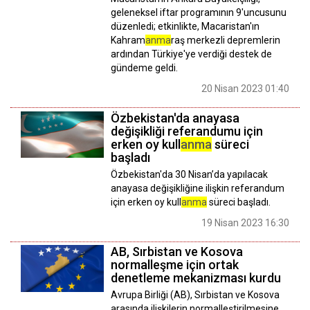
geleneksel iftar programının 9'uncusunu
düzenledi; etkinlikte, Macaristan'ın
Kahram
anma
raş merkezli depremlerin
ardından Türkiye'ye verdiği destek de
gündeme geldi.
20 Nisan 2023 01:40
Özbekistan'da anayasa
değişikliği referandumu için
erken oy kull
anma
süreci
başladı
Özbekistan'da 30 Nisan’da yapılacak
anayasa değişikliğine ilişkin referandum
için erken oy kull
anma
süreci başladı.
19 Nisan 2023 16:30
AB, Sırbistan ve Kosova
normalleşme için ortak
denetleme mekanizması kurdu
Avrupa Birliği (AB), Sırbistan ve Kosova
arasında ilişkilerin normalleştirilmesine