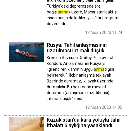
etkin Kont Szechenyi Aile Vakfı, geliri
Türkiye'deki depremzedelere
bağışl
anma
k üzere, Macaristan'daki iş
insanlarının da katılımıyla iftar programı
düzenledi.
13 Nisan 2023 11:24
Rusya: Tahıl anlaşmasının
uzatılması ihtimali düşük
Kremlin Sözcüsü Dmitriy Peskov, Tahıl
Koridoru Anlaşması'nın Rusya'yı
ilgilendiren kısmının uygul
anma
dığını
belirterek, "Hiçbir anlaşma tek ayak
üzerinde duramaz, iki ayak üzerinde
durmalıdır. Bu bakımdan mevcut
durumda (anlaşmanın uzatılması)
ihtimal düşük." dedi.
12 Nisan 2023 14:05
Kazakistan'da kara yoluyla tahıl
ithalatı 6 aylığına yasaklandı