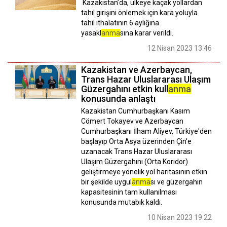
Kazakistan’da, ülkeye kaçak yollardan
tahıl girişini önlemek için kara yoluyla
tahıl ithalatının 6 aylığına
yasakl
anma
sına karar verildi.
12 Nisan 2023 13:46
Kazakistan ve Azerbaycan,
Trans Hazar Uluslararası Ulaşım
Güzergahını etkin kull
anma
konusunda anlaştı
Kazakistan Cumhurbaşkanı Kasım
Cömert Tokayev ve Azerbaycan
Cumhurbaşkanı İlham Aliyev, Türkiye'den
başlayıp Orta Asya üzerinden Çin'e
uzanacak Trans Hazar Uluslararası
Ulaşım Güzergahını (Orta Koridor)
geliştirmeye yönelik yol haritasının etkin
bir şekilde uygul
anma
sı ve güzergahın
kapasitesinin tam kullanılması
konusunda mutabık kaldı.
10 Nisan 2023 19:22