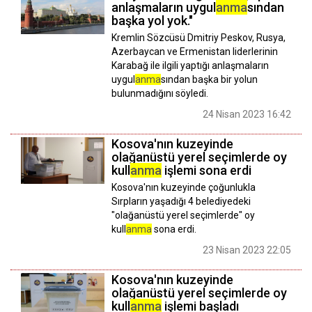
anlaşmaların uygul
anma
sından
başka yol yok."
Kremlin Sözcüsü Dmitriy Peskov, Rusya,
Azerbaycan ve Ermenistan liderlerinin
Karabağ ile ilgili yaptığı anlaşmaların
uygul
anma
sından başka bir yolun
bulunmadığını söyledi.
24 Nisan 2023 16:42
Kosova'nın kuzeyinde
olağanüstü yerel seçimlerde oy
kull
anma
işlemi sona erdi
Kosova'nın kuzeyinde çoğunlukla
Sırpların yaşadığı 4 belediyedeki
"olağanüstü yerel seçimlerde" oy
kull
anma
sona erdi.
23 Nisan 2023 22:05
Kosova'nın kuzeyinde
olağanüstü yerel seçimlerde oy
kull
anma
işlemi başladı