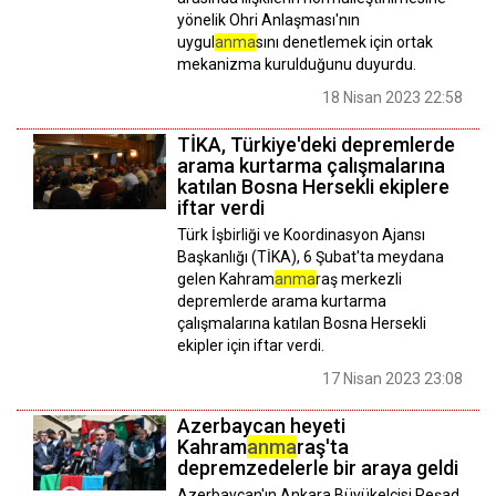
yönelik Ohri Anlaşması'nın
uygul
anma
sını denetlemek için ortak
mekanizma kurulduğunu duyurdu.
18 Nisan 2023 22:58
TİKA, Türkiye'deki depremlerde
arama kurtarma çalışmalarına
katılan Bosna Hersekli ekiplere
iftar verdi
Türk İşbirliği ve Koordinasyon Ajansı
Başkanlığı (TİKA), 6 Şubat'ta meydana
gelen Kahram
anma
raş merkezli
depremlerde arama kurtarma
çalışmalarına katılan Bosna Hersekli
ekipler için iftar verdi.
17 Nisan 2023 23:08
Azerbaycan heyeti
Kahram
anma
raş'ta
depremzedelerle bir araya geldi
Azerbaycan'ın Ankara Büyükelçisi Reşad