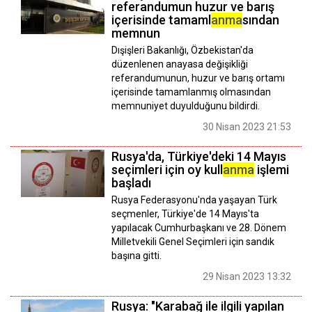
referandumun huzur ve barış
içerisinde tamaml
anma
sından
memnun
Dışişleri Bakanlığı, Özbekistan'da
düzenlenen anayasa değişikliği
referandumunun, huzur ve barış ortamı
içerisinde tamamlanmış olmasından
memnuniyet duyulduğunu bildirdi.
30 Nisan 2023 21:53
Rusya'da, Türkiye'deki 14 Mayıs
seçimleri için oy kull
anma
işlemi
başladı
Rusya Federasyonu'nda yaşayan Türk
seçmenler, Türkiye'de ‪14 Mayıs'ta
yapılacak Cumhurbaşkanı ve 28. Dönem
Milletvekili Genel Seçimleri için sandık
başına gitti.
29 Nisan 2023 13:32
Rusya: "Karabağ ile ilgili yapılan