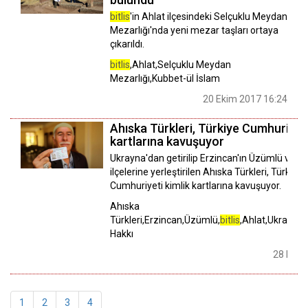
bitlis
'in Ahlat ilçesindeki Selçuklu Meydan
Mezarlığı'nda yeni mezar taşları ortaya
çıkarıldı.
bitlis
,Ahlat,Selçuklu Meydan
Mezarlığı,Kubbet-ül İslam
20 Ekim 2017 16:24
Ahıska Türkleri, Türkiye Cumhuriyeti
kartlarına kavuşuyor
Ukrayna'dan getirilip Erzincan'ın Üzümlü ve
bit
ilçelerine yerleştirilen Ahıska Türkleri, Türkiye
Cumhuriyeti kimlik kartlarına kavuşuyor.
Ahıska
Türkleri,Erzincan,Üzümlü,
bitlis
,Ahlat,Ukrayna,
Hakkı
28 Eylül
1
2
3
4