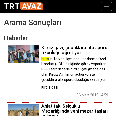
Toggl
navig
Arama Sonuçları
Haberler
Kırgız gazi, çocuklara ata sporu
okçuluğu öğretiyor
bitlis
'in Tatvan ilçesinde Jandarma Özel
Harekat (JÖH) birliğinde görev yaparken
PKK'lı teröristlerle girdiği çatışmada gazi
olan Kırgız Ali Timur, açtığı kursta
çocuklara ata sporu okçuluğu sevdiriyor.
Kırgız gazi
06 Mart 2019 14:59
Ahlat'taki Selçuklu
Mezarlığı'nda yeni mezar taşları
bulundu