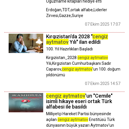
Oğuzname kitapları hediye etti
Erdoğan,TDT,ortak alfabe,Liderler
Zirvesi,Gazze,Suriye
07 Ekim 2025 17:07
Kırgızistan'da 2028 "
cengiz
aytmatov
Yılı" ilan edildi
100. Yıl Hazırlıkları Başladı
Kırgızistan_2028
cengiz aytmatov
Yılı,Kırgızistan Cumhurbaşkanı Sadır
Caparov,
cengiz aytmatov
'un 100. doğum
yıldönümü
07 Ekim 2025 14:57
cengiz aytmatov
'un "Cemile"
isimli hikaye eseri ortak Türk
alfabesi ile basıldı
Milliyetçi Hareket Partisi bünyesinde
açılan
cengiz aytmatov
Enstitüsü Türk
dünyasının büyük yazarı Aytmatov'un