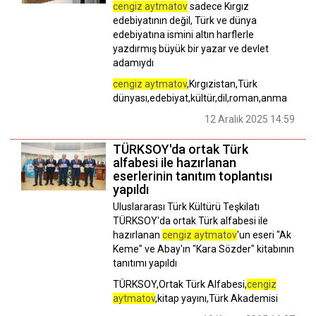
cengiz aytmatov
sadece Kırgız
edebiyatının değil, Türk ve dünya
edebiyatına ismini altın harflerle
yazdırmış büyük bir yazar ve devlet
adamıydı
cengiz aytmatov
,Kırgızistan,Türk
dünyası,edebiyat,kültür,dil,roman,anma
12 Aralık 2025 14:59
TÜRKSOY'da ortak Türk
alfabesi ile hazırlanan
eserlerinin tanıtım toplantısı
yapıldı
Uluslararası Türk Kültürü Teşkilatı
TÜRKSOY'da ortak Türk alfabesi ile
hazırlanan
cengiz aytmatov
'un eseri "Ak
Keme" ve Abay'ın "Kara Sözder" kitabının
tanıtımı yapıldı
TÜRKSOY,Ortak Türk Alfabesi,
cengiz
aytmatov
,kitap yayını,Türk Akademisi