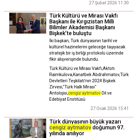
27 Şubat 2026 11:30
Türk Kültürü ve Mirası Vakfı
Başkanı ile Kırgızistan Milli
Bilimler Akademisi Başkanı
Bişkek’te buluştu
İki başkan, Türk dünyasının tarihî ve
kültürel hazinelerini geleceğe taşıyacak
stratejik bir iş birliği protokolü üzerinde
fikir alışverişinde bulundu.
Türk Kültürü ve Mirası Vakfı,Aktotı
Raimkulova,Kanatbek Abdrahmatov,Türk
Devletleri Teşkilatı’nın 2024 Bişkek
Zirvesi,"Türk Halk Mirası"
Antolojisi,
cengiz aytmatov
Dil ve
Edebiyat Enstitüsü
27 Ocak 2026 15:41
Türk dünyasının büyük yazarı
cengiz aytmatov
doğumun 97.
yılında anılıyor