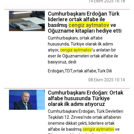
14 Ekim 2025 16:18
Cumhurbaşkanı Erdoğan Türk
liderlere ortak alfabe ile
basılmış
cengiz aytmatov
ve
Oğuzname kitapları hediye etti
Cumhurbaşkanı, ortak alfabe
hususunda, Türkiye olarak ilk adımı
atıyor,
cengiz aytmatov
'u anlatan bir
eser ile Oğuznameleri ortak alfabe ile
basıyoruz, dedi
Erdoğan,TDT,ortak alfabe,Türk Dili
08 Ekim 2025 10:14
Cumhurbaşkanı Erdoğan: Ortak
alfabe hususunda Türkiye
olarak ilk adımı atıyoruz
Cumhurbaşkanı Erdoğan, Türk Devletleri
Teşkilatı 12. Zirvesi'nde ortak alfabenin
önemine dikkat çekti, liderlere ortak
alfabe ile basılmış
cengiz aytmatov
ve