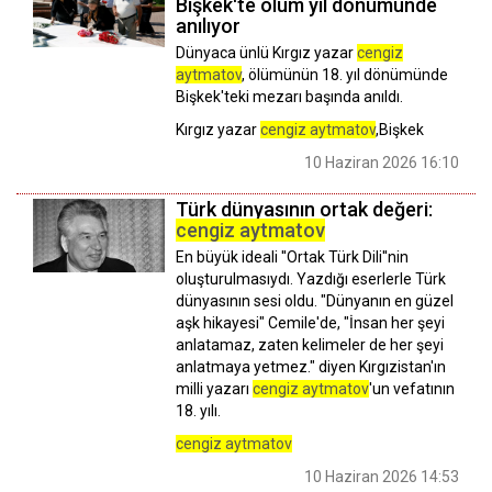
Bişkek'te ölüm yıl dönümünde
anılıyor
Dünyaca ünlü Kırgız yazar
cengiz
aytmatov
, ölümünün 18. yıl dönümünde
Bişkek'teki mezarı başında anıldı.
Kırgız yazar
cengiz aytmatov
,Bişkek
10 Haziran 2026 16:10
Türk dünyasının ortak değeri:
cengiz aytmatov
En büyük ideali ''Ortak Türk Dili''nin
oluşturulmasıydı. Yazdığı eserlerle Türk
dünyasının sesi oldu. "Dünyanın en güzel
aşk hikayesi" Cemile'de, "İnsan her şeyi
anlatamaz, zaten kelimeler de her şeyi
anlatmaya yetmez." diyen Kırgızistan'ın
milli yazarı
cengiz aytmatov
'un vefatının
18. yılı.
cengiz aytmatov
10 Haziran 2026 14:53