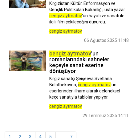
Kırgızistan Kültür, Enformasyon ve
Gençlik Politikaları Bakanlığı, usta yazar
cengiz aytmatov
'un hayatı ve sanatı ile
ilgili film çekileceğini duyurdu.
cengiz aytmatov
06 Ağustos 2025 11:48
cengiz aytmatov
'un
romanlarındaki sahneler
keçeyle sanat eserine
dönüşüyor
Kırgız sanatçı Şeişeeva Svetlana
Bolotbekovna,
cengiz aytmatov
'un
eserlerinden ilham alarak geleneksel
keçe sanatıyla tablolar yapıyor.
cengiz aytmatov
29 Temmuz 2025 14:11
1
2
3
4
5
...
7