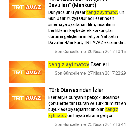
Davulları" (Mankurt)
Dünyaca ünlü yazar
cengiz aytmatov
'un
Gün Uzar Yüzyıl Olur adlı eserinden
sinemaya uyarlanan film, insanların
benliklerini kaybederek korkunç bir
duruma gelişlerini anlatıyor. Vahşetin
Davulları-Mankurt, TRT AVAZ ekranında...
Son Güncelleme: 30 Nisan 2017 10:16
cengiz aytmatov
Eserleri
Son Güncelleme: 27 Nisan 2017 22:29
Türk Dünyasından İzler
Eserleriyle dünyanın pekçok ülkesinde
gönüllerde taht kuran ve Türk dilimizin en
büyük edebiyatçılarından olan
cengiz
aytmatov
'un hayatı ekrana geliyor.
Son Güncelleme: 25 Nisan 2017 13:44