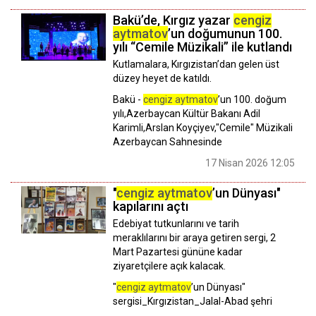
Bakü’de, Kırgız yazar
cengiz
aytmatov
’un doğumunun 100.
yılı “Cemile Müzikali” ile kutlandı
Kutlamalara, Kırgızistan’dan gelen üst
düzey heyet de katıldı.
Bakü -
cengiz aytmatov
’un 100. doğum
yılı,Azerbaycan Kültür Bakanı Adil
Karimli,Arslan Koyçiyev,"Cemile" Müzikali
Azerbaycan Sahnesinde
17 Nisan 2026 12:05
"
cengiz aytmatov
’un Dünyası"
kapılarını açtı
Edebiyat tutkunlarını ve tarih
meraklılarını bir araya getiren sergi, 2
Mart Pazartesi gününe kadar
ziyaretçilere açık kalacak.
"
cengiz aytmatov
’un Dünyası"
sergisi_Kırgızistan_Jalal-Abad şehri