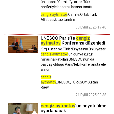
ünlü eseri "Cemile"yi ortak Türk
harfleriyle basarak basına tanıttı
cengiz aytmatov
,Cemile,Ortak Türk
Alfabesi,kitap tanıtım
30 Eylül 2025 17:40
UNESCO Paris’te
cengiz
aytmatov
Konferansı düzenledi
Kırgızistan ve Türk dünyasının ünlü yazarı
cengiz aytmatov
'un dünya kültür
mirasına katkıları UNESCO'nun da
paydaş olduğu Paris'teki konferansta ele
alındı
cengiz
aytmatov
,UNESCO,TÜRKSOY,Sultan
Raev
21 Eylül 2025 00:38
cengiz aytmatov
’un hayatı filme
uyarlanacak