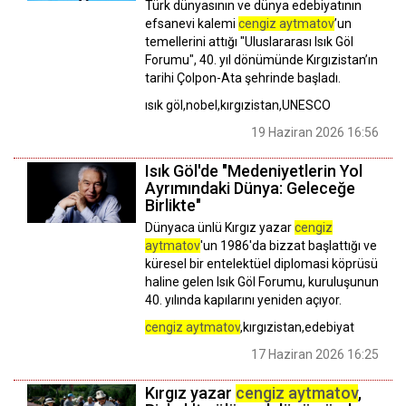
Türk dünyasının ve dünya edebiyatının
efsanevi kalemi
cengiz aytmatov
’un
temellerini attığı "Uluslararası Isık Göl
Forumu", 40. yıl dönümünde Kırgızistan’ın
tarihi Çolpon-Ata şehrinde başladı.
ısık göl,nobel,kırgızistan,UNESCO
19 Haziran 2026 16:56
Isık Göl'de "Medeniyetlerin Yol
Ayrımındaki Dünya: Geleceğe
Birlikte"
Dünyaca ünlü Kırgız yazar
cengiz
aytmatov
'un 1986'da bizzat başlattığı ve
küresel bir entelektüel diplomasi köprüsü
haline gelen Isık Göl Forumu, kuruluşunun
40. yılında kapılarını yeniden açıyor.
cengiz aytmatov
,kırgızistan,edebiyat
17 Haziran 2026 16:25
Kırgız yazar
cengiz aytmatov
,