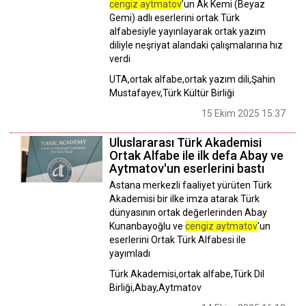
cengiz aytmatov
’un Ak Kemi (Beyaz
Gemi) adlı eserlerini ortak Türk
alfabesiyle yayınlayarak ortak yazım
diliyle neşriyat alandaki çalışmalarına hız
verdi
UTA,ortak alfabe,ortak yazım dili,Şahin
Mustafayev,Türk Kültür Birliği
15 Ekim 2025 15:37
Uluslararası Türk Akademisi
Ortak Alfabe ile ilk defa Abay ve
Aytmatov'un eserlerini bastı
Astana merkezli faaliyet yürüten Türk
Akademisi bir ilke imza atarak Türk
dünyasının ortak değerlerinden Abay
Kunanbayoğlu ve
cengiz aytmatov
'un
eserlerini Ortak Türk Alfabesi ile
yayımladı
Türk Akademisi,ortak alfabe,Türk Dil
Birliği,Abay,Aytmatov