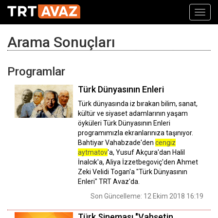
Toggl
navig
Arama Sonuçları
Programlar
Türk Dünyasının Enleri
Türk dünyasında iz bırakan bilim, sanat,
kültür ve siyaset adamlarının yaşam
öyküleri Türk Dünyasının Enleri
programımızla ekranlarınıza taşınıyor.
Bahtiyar Vahabzade'den
cengiz
aytmatov
'a, Yusuf Akçura'dan Halil
İnalcık'a, Aliya İzzetbegoviç'den Ahmet
Zeki Velidi Togan'a "Türk Dünyasının
Enleri" TRT Avaz'da.
Son Güncelleme: 12 Ekim 2018 16:19
Türk Sineması "Vahşetin