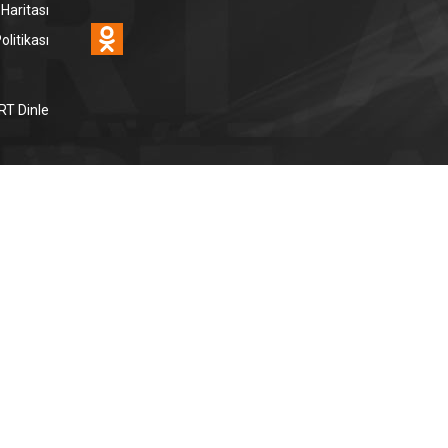
 Haritası
Odnoklassniki
litikası
RT Dinle