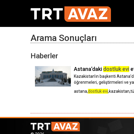
Arama Sonuçları
Haberler
Astana’daki
dostluk evi
e
Kazakistan’ın başkenti Astana’
öğrenmeleri, geliştirmeleri ve y
astana,
dostluk evi
,kazakistan,tü