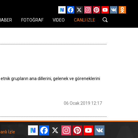
Facebook
X
Instagram
Pinterest
YouTube
VK
Odnok
HABER
FOTOĞRAF
VIDEO
CANLI İZLE
etnik grupların ana dillerini, gelenek ve göreneklerini
06 Ocak 2019 12:17
Facebook
X
Instagram
Pinterest
YouTube
VK
anlı İzle