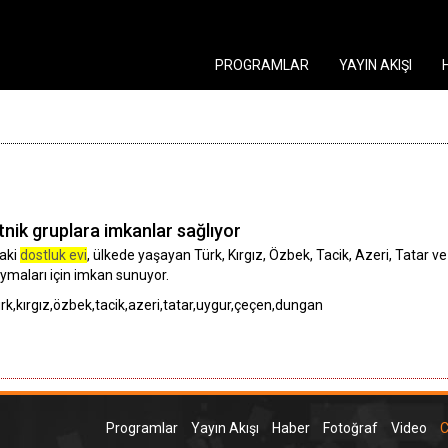
PROGRAMLAR
YAYIN AKIŞI
tnik gruplara imkanlar sağlıyor
daki
dostluk evi
, ülkede yaşayan Türk, Kırgız, Özbek, Tacik, Azeri, Tatar ve 
aymaları için imkan sunuyor.
rk,kırgız,özbek,tacik,azeri,tatar,uygur,çeçen,dungan
Programlar
Yayın Akışı
Haber
Fotoğraf
Video
C