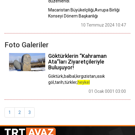
düzenlendi.
Macaristan Büyükelçiliği,Avrupa Birliği
Konseyi Dönem Başkanlığı
10 Temmuz 2024 10:47
Foto Galeriler
Göktürklerin “Kahraman
Ata”ları Ziyaretçileriyle
Buluşuyor!
Göktürk,balbal,kırgızistan,ıssık
göl,tarih,türkler,
heykel
01 Ocak 0001 03:00
1
2
3