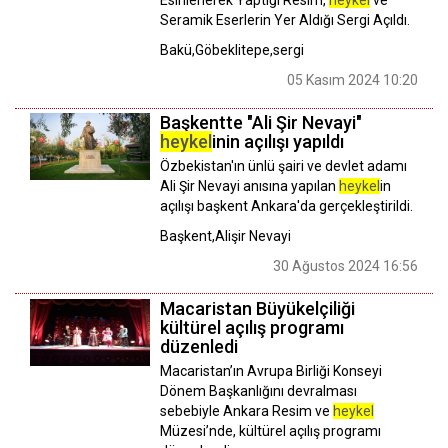
Seramik Eserlerin Yer Aldığı Sergi Açıldı.
Bakü,Göbeklitepe,sergi
05 Kasım 2024 10:20
Başkentte "Ali Şir Nevayi"
heykel
inin açılışı yapıldı
Özbekistan'ın ünlü şairi ve devlet adamı
Ali Şir Nevayi anısına yapılan
heykel
in
açılışı başkent Ankara'da gerçekleştirildi.
Başkent,Alişir Nevayi
30 Ağustos 2024 16:56
Macaristan Büyükelçiliği
kültürel açılış programı
düzenledi
Macaristan’ın Avrupa Birliği Konseyi
Dönem Başkanlığını devralması
sebebiyle Ankara Resim ve
heykel
Müzesi’nde, kültürel açılış programı