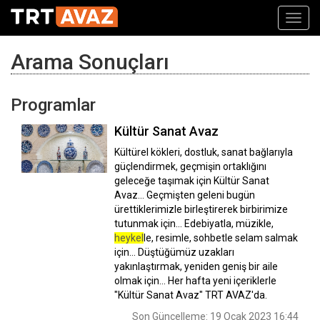
Toggl
navig
Arama Sonuçları
Programlar
Kültür Sanat Avaz
Kültürel kökleri, dostluk, sanat bağlarıyla
güçlendirmek, geçmişin ortaklığını
geleceğe taşımak için Kültür Sanat
Avaz... Geçmişten geleni bugün
ürettiklerimizle birleştirerek birbirimize
tutunmak için… Edebiyatla, müzikle,
heykel
le, resimle, sohbetle selam salmak
için… Düştüğümüz uzakları
yakınlaştırmak, yeniden geniş bir aile
olmak için... Her hafta yeni içeriklerle
"Kültür Sanat Avaz" TRT AVAZ'da.
Son Güncelleme: 19 Ocak 2023 16:44