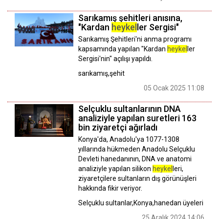
Sarıkamış şehitleri anısına,
"Kardan
heykel
ler Sergisi"
Sarıkamış Şehitleri'ni anma programı
kapsamında yapılan "Kardan
heykel
ler
Sergisi'nin" açılışı yapıldı.
sarıkamış,şehit
05 Ocak 2025 11:08
Selçuklu sultanlarının DNA
analiziyle yapılan suretleri 163
bin ziyaretçi ağırladı
Konya'da, Anadolu'ya 1077-1308
yıllarında hükmeden Anadolu Selçuklu
Devleti hanedanının, DNA ve anatomi
analiziyle yapılan silikon
heykel
leri,
ziyaretçilere sultanların dış görünüşleri
hakkında fikir veriyor.
Selçuklu sultanlar,Konya,hanedan üyeleri
25 Aralık 2024 14:06