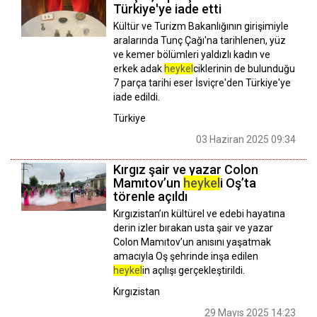
Türkiye'ye iade etti
Kültür ve Turizm Bakanlığının girişimiyle
aralarında Tunç Çağı'na tarihlenen, yüz
ve kemer bölümleri yaldızlı kadın ve
erkek adak
heykel
ciklerinin de bulunduğu
7 parça tarihi eser İsviçre'den Türkiye'ye
iade edildi.
Türkiye
03 Haziran 2025 09:34
Kırgız şair ve yazar Colon
Mamıtov’un
heykel
i Oş’ta
törenle açıldı
Kırgızistan’ın kültürel ve edebi hayatına
derin izler bırakan usta şair ve yazar
Colon Mamıtov’un anısını yaşatmak
amacıyla Oş şehrinde inşa edilen
heykel
in açılışı gerçekleştirildi.
Kırgızistan
29 Mayıs 2025 14:23