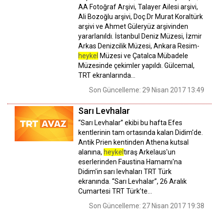
AA Fotoğraf Arşivi, Talayer Ailesi arşivi,
Ali Bozoğlu arşivi, Doç.Dr Murat Koraltürk
arşivi ve Ahmet Güleryüz arşivinden
yararlanıldı. İstanbul Deniz Müzesi, İzmir
Arkas Denizcilik Müzesi, Ankara Resim-
heykel
Müzesi ve Çatalca Mübadele
Müzesinde çekimler yapıldı. Gülcemal,
TRT ekranlarında…
Son Güncelleme: 29 Nisan 2017 13:49
Sarı Levhalar
“Sarı Levhalar” ekibi bu hafta Efes
kentlerinin tam ortasında kalan Didim'de.
Antik Prien kentinden Athena kutsal
alanına,
heykel
tıraş Arkelaus'un
eserlerinden Faustina Hamamı'na
Didim'in sarı levhaları TRT Türk
ekranında. “Sarı Levhalar”, 26 Aralık
Cumartesi TRT Türk’te…
Son Güncelleme: 27 Nisan 2017 19:38