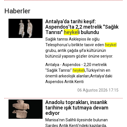
Haberler
Antalya’da tarihi keşif:
Aspendos’ta 2,2 metrelik "Sağlık
Tanrısı"
heykel
i bulundu
Sağlık tanrısı Asklepios ile oğlu
Telesphorus’u birlikte tasvir eden
heykel
grubu, antik çağda şifa kültürünün
bütüncül yapısını gözler önüne seriyor.
Antalya - Aspendos - 2,20 metrelik
"Sağlık Tanrısı"
heykel
i,Türkiye’nin en
önemli arkeolojik alanları,Antalya’daki
Aspendos Antik Kenti
06 Ağustos 2026 17:15
Anadolu toprakları, insanlık
tarihine ışık tutmaya devam
ediyor
Manisa’nın Salihli ilçesinde bulunan
Sardes Antik Kenti’ndeki kazılarda,