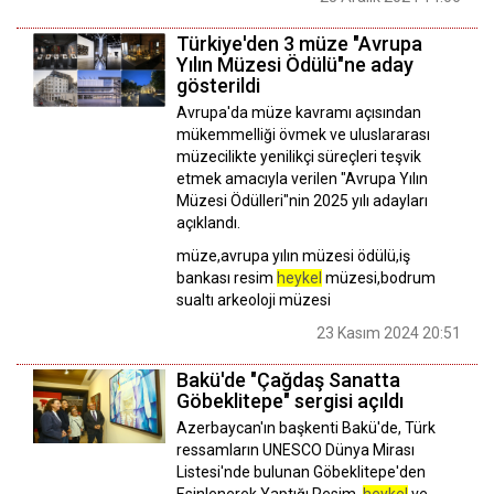
Türkiye'den 3 müze "Avrupa
Yılın Müzesi Ödülü"ne aday
gösterildi
Avrupa'da müze kavramı açısından
mükemmelliği övmek ve uluslararası
müzecilikte yenilikçi süreçleri teşvik
etmek amacıyla verilen "Avrupa Yılın
Müzesi Ödülleri"nin 2025 yılı adayları
açıklandı.
müze,avrupa yılın müzesi ödülü,iş
bankası resim
heykel
müzesi,bodrum
sualtı arkeoloji müzesi
23 Kasım 2024 20:51
Bakü'de "Çağdaş Sanatta
Göbeklitepe" sergisi açıldı
Azerbaycan'ın başkenti Bakü'de, Türk
ressamların UNESCO Dünya Mirası
Listesi'nde bulunan Göbeklitepe'den
Esinlenerek Yaptığı Resim,
heykel
ve