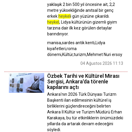
yaklaşık 2 bin 500 yıl öncesine ait, 2,2
metre yüksekliğinde anıtsal bir genç
erkek
heykel
i gün yüzüne çıkarıldı.
heykel
, Lidya kültürünün gizemli giyim
tarzına dair ilk kez görülen detaylar
barındırıyor.
manisa,sardes antik kenti,Lidya
kıyafetleri,roma
dönemi,Kültür,turizm,Mehmet Nuri ersoy
04 Ağustos 2026 11:13
Özbek Tarihi ve Kültürel Mirası
Sergisi, Ankara'da törenle
kapılarını açtı
Ankara'nın 2026 Türk Dünyası Turizm
Başkenti ilan edilmesinin kültürel iş
birliklerini güçlendireceğini belirten
Ankara İl Kültür ve Turizm Müdürü Erhan
Karakaya, bu tür etkinliklerin önümüzdeki
yıllarda da artarak devam edeceğini
söyledi.