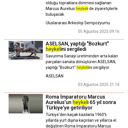
olduğu topraklara dönmesi sağlanan
Marcus Aurelius
heykel
i de ziyaretçilerle
buluşacak.
Uluslararası Arkeoloji Sempozyumu
05 Ağustos 2025 09:16
ASELSAN, yaptığı "Bozkurt"
heykel
ini sergiledi
Savunma Sanayi üretiminden arta kalan
parçaları sanata dönüştüren ASELSAN,
yaptığı "Bozkurt"
heykel
ini sergiliyor.
ASELSAN
03 Ağustos 2025 21:14
Roma İmparatoru Marcus
Aurelius'un
heykel
i 65 yıl sonra
Türkiye'ye getiriliyor
Türkiye'den kaçak kazılarla 1960'lı
yıllarda yurt dışına kaçırılan ve yıllarca el
değiştiren Roma İmparatoru Marcus