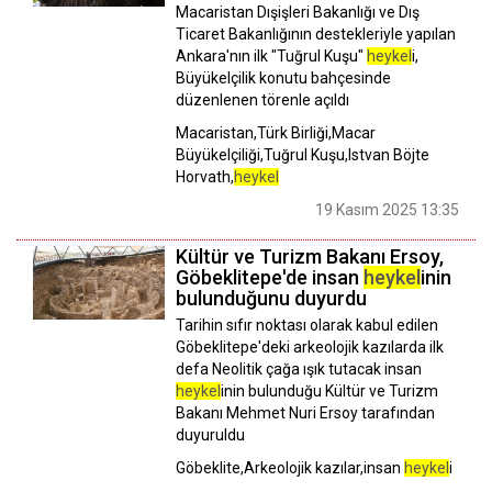
Macaristan Dışişleri Bakanlığı ve Dış
Ticaret Bakanlığının destekleriyle yapılan
Ankara'nın ilk "Tuğrul Kuşu"
heykel
i,
Büyükelçilik konutu bahçesinde
düzenlenen törenle açıldı
Macaristan,Türk Birliği,Macar
Büyükelçiliği,Tuğrul Kuşu,Istvan Böjte
Horvath,
heykel
19 Kasım 2025 13:35
Kültür ve Turizm Bakanı Ersoy,
Göbeklitepe'de insan
heykel
inin
bulunduğunu duyurdu
Tarihin sıfır noktası olarak kabul edilen
Göbeklitepe'deki arkeolojik kazılarda ilk
defa Neolitik çağa ışık tutacak insan
heykel
inin bulunduğu Kültür ve Turizm
Bakanı Mehmet Nuri Ersoy tarafından
duyuruldu
Göbeklite,Arkeolojik kazılar,insan
heykel
i