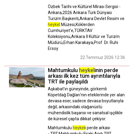
Özbek Tarihi ve Kültürel Mirası Sergisi -
Ankara,2026 Ankara Türk Dünyası
Turizm Başkenti,Ankara Devlet Resim ve
heykel
Müzesi,Köklerden
Cumhuriyet'e,TÜRKTAV
Koleksiyonu,Ankara İl Kültür ve Turizm
Müdürü,Erhan Karakaya,Prof. Dr. Ruhi
Ersoy
22 Temmuz 2026 12:36
Mahtumkulu
heykel
inin perde
arkası ilk kez tüm ayrıntılarıyla
TRT ile paylaşıldı
Aşkabat'ın güneyinde, görkemli
Köpetdağ Dağları'nın eteklerinde yer alan
devasa eser, sadece devasa boyutlarıyla
değil; arkasındaki olağanüstü
mühendislik başarısı ve sanatsal işçilikle
de küresel çapta dikkat çekiyor.
Mahtumkulu
heykel
i perde arkası
- TRT,Mahtumkulu Firaki Anıtı,TRT