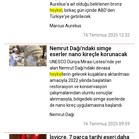
Aurelius'a ait olduğu belirlenen bronz
heykel
, birkaç gün içinde ABD'den
Türkiye'ye getirilecek.
Marcus Aurelius
16 Temmuz 2025 12:32
Nemrut Dağı'ndaki simge
eserler nano kireçle korunacak
UNESCO Dünya Mirası Listesi'nde yer
alan Nemrut Dağı'ndaki devasa
heykel
lerin gelecek kuşaklara aktarılması
amacıyla 2022 yılında başlatılan
restorasyon ve konservasyon
çalışmalarından olumlu sonuçlar
alınmasıyla, bölgedeki simge eserlerde
de nano kireç uygulamasına başlandı.
Nemrut Dağı
16 Temmuz 2025 09:59
İsviçre, 7 parça tarihi eseri daha