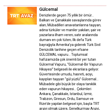
Gülcemal
Denizlerde geçen 75 yıllık bir ömür...
Balkan ve Çanakkale savaşlarında görev
alan; Mübadilleri anavatanlarına taşıyan;
adına türküler ve maniler yakılan; şair ve
yazarlara ilham veren; satır aralarında
dumanı en çok tüten; İlk defa Türk
bayrağıyla Amerika’ya giderek Türk Sivil
Denizcilik tarihine geçen efsane
GÜLCEMAL vapuru... Toplumsal
hafızamızda çok önemli bir yer tutan
Gülcemal Vapuru, “Gülcemal-Bir Vapurun
Hikayesi” belgeseli ile ekranlara geliyor.
Güvertesinde umudu, hasreti, acıyı,
kayıpları taşıyan “gül yüzlü” Gülcemal...
Mübadele gibi büyük bir olaya tanıklık
eden vapurun hikayesi… Çekimleri
Ankara, Çanakkale, İstanbul, İzmir,
Trabzon, Giresun, Ordu, Samsun ve
Rize’de yapılan belgesel için, başta TRT
arşivi olmak üzere, Genelkurmay Arşivi,