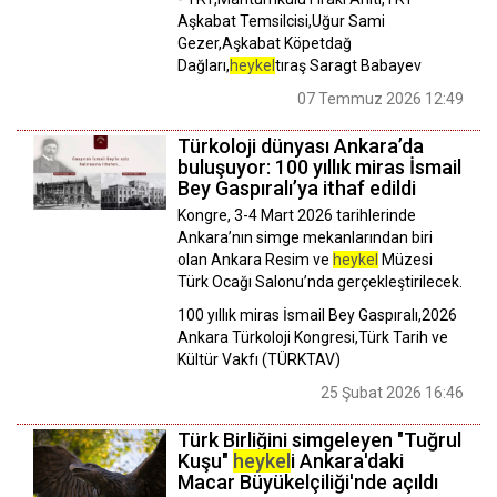
Aşkabat Temsilcisi,Uğur Sami
Gezer,Aşkabat Köpetdağ
Dağları,
heykel
tıraş Saragt Babayev
07 Temmuz 2026 12:49
Türkoloji dünyası Ankara’da
buluşuyor: 100 yıllık miras İsmail
Bey Gaspıralı’ya ithaf edildi
Kongre, 3-4 Mart 2026 tarihlerinde
Ankara’nın simge mekanlarından biri
olan Ankara Resim ve
heykel
Müzesi
Türk Ocağı Salonu’nda gerçekleştirilecek.
100 yıllık miras İsmail Bey Gaspıralı,2026
Ankara Türkoloji Kongresi,Türk Tarih ve
Kültür Vakfı (TÜRKTAV)
25 Şubat 2026 16:46
Türk Birliğini simgeleyen "Tuğrul
Kuşu"
heykel
i Ankara'daki
Macar Büyükelçiliği'nde açıldı