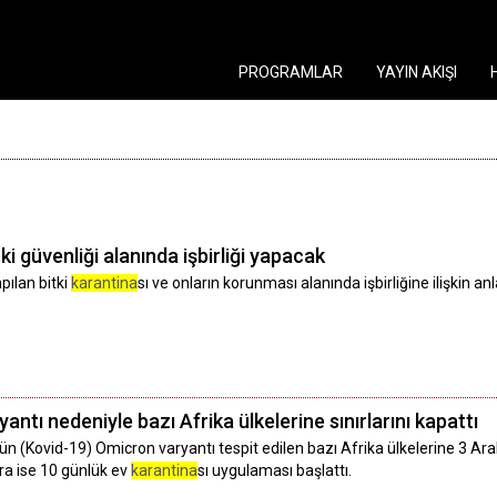
PROGRAMLAR
YAYIN AKIŞI
i güvenliği alanında işbirliği yapacak
pılan bitki
karantina
sı ve onların korunması alanında işbirliğine ilişkin a
ntı nedeniyle bazı Afrika ülkelerine sınırlarını kapattı
n (Kovid-19) Omicron varyantı tespit edilen bazı Afrika ülkelerine 3 Aralı
ra ise 10 günlük ev
karantina
sı uygulaması başlattı.