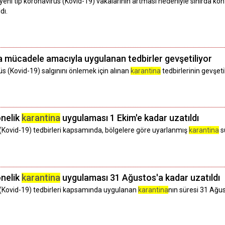
ni tip koronavirüs (Kovid-19) vakalarının artması nedeniyle sınırda kont
dı.
a mücadele amacıyla uygulanan tedbirler gevşetiliyor
üs (Kovid-19) salgınını önlemek için alınan
karantina
tedbirlerinin gevşeti
önelik
karantina
uygulaması 1 Ekim'e kadar uzatıldı
 (Kovid-19) tedbirleri kapsamında, bölgelere göre uyarlanmış
karantina
s
önelik
karantina
uygulaması 31 Ağustos'a kadar uzatıldı
 (Kovid-19) tedbirleri kapsamında uygulanan
karantina
nın süresi 31 Ağus