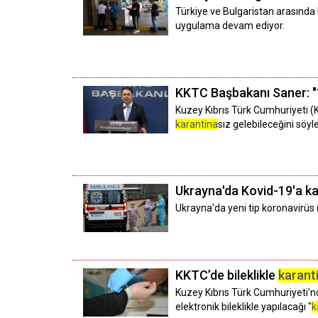
Türkiye ve Bulgaristan arasında ba
uygulama devam ediyor.
KKTC Başbakanı Saner: "10
Kuzey Kıbrıs Türk Cumhuriyeti (K
karantina
sız gelebileceğini söyle
Ukrayna'da Kovid-19'a ka
Ukrayna'da yeni tip koronavirüs
KKTC’de bileklikle
karant
Kuzey Kıbrıs Türk Cumhuriyeti'nd
elektronik bileklikle yapılacağı "
k