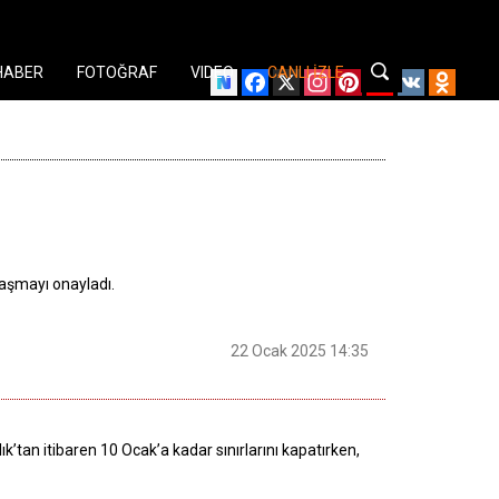
HABER
FOTOĞRAF
VIDEO
CANLI İZLE
Facebook
X
Instagram
Pinterest
YouTube
VK
Odnok
nlaşmayı onayladı.
22 Ocak 2025 14:35
k’tan itibaren 10 Ocak’a kadar sınırlarını kapatırken,