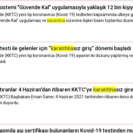
sistemi "Güvende Kal" uygulamasıyla yaklaşık 12 bin kişiye 
e (KKTC) yeni tip koronavirüs (Kovid-19) tedbirleri kapsamında ülkeye g
"Güvende Kal" uygulaması ve
karantina
sürecine ilişkin basın toplantısı düze
esti ile gelenler için “
karantina
sız giriş” dönemi başladı
e (KKTC) yeni tip koronavirüs (Kovid-19) aşısının iki dozunu yaptırmış ve 
adı.
aptıranlar 4 Haziran'dan itibaren KKTC'ye
karantina
sız gir
KTC) Başbakanı Ersan Saner, 4 Haziran 2021 tarihinden itibaren ikinci doz
ni duyurdu.
rasında aşı sertifikası bulunanların Kovid-19 testinden