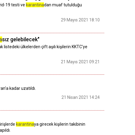
vid-19 testi ve
karantina
dan muaf tutulduğu
29 Mayıs 2021 18:10
a
sız gelebilecek"
stedeki ülkelerden çift aşılı kişilerin KKTC'ye
21 Mayıs 2021 09:21
ran'a kadar uzatıldı.
21 Nisan 2021 14:24
irişlerde
karantina
ya girecek kişilerin takibinin
pıldı.