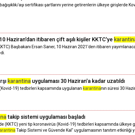
ğışıklık/aşı sertifikası şartlarını yerine getirenlerin ülkeye girişlerde Ko
 Haziran'dan itibaren çift aşılı kişiler KKTC'ye
karantin
KTC) Başbakanı Ersan Saner, 10 Haziran 2021'den itibaren yayımlanacak li
di.
rşı
karantina
uygulaması 30 Haziran'a kadar uzatıldı
 (Kovid-19) tedbirleri kapsamında uygulanan
karantina
nın süresi 30 Hazi
ina
takip sistemi uygulaması başladı
e (KKTC) yeni tip koronavirüs (Kovid-19) tedbirleri kapsamında ülkeye g
arantina
Takip Sistemi ve Güvende Kal" uygulamasının tanıtım etkinliği ya