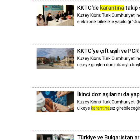
KKTC'de
karantina
takip 
Kuzey Kıbrıs Türk Cumhuriyeti'nd
elektronik bileklikle yapıldığı 
KKTC'ye çift aşılı ve PCR t
Kuzey Kıbrıs Türk Cumhuriyeti'nd
ülkeye girişleri dün itibarıyla başl
İkinci doz aşılarını da y
Kuzey Kıbrıs Türk Cumhuriyeti (K
ülkeye
karantina
sız girebileceği
Türkiye ve Bulgaristan a