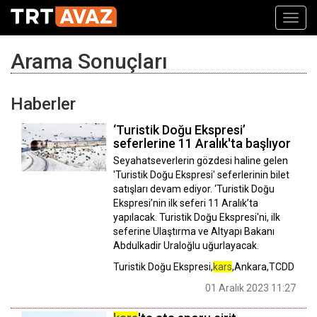
Toggl
navig
Arama Sonuçları
Haberler
‘Turistik Doğu Ekspresi’
seferlerine 11 Aralık'ta başlıyor
Seyahatseverlerin gözdesi haline gelen
'Turistik Doğu Ekspresi' seferlerinin bilet
satışları devam ediyor. ‘Turistik Doğu
Ekspresi’nin ilk seferi 11 Aralık’ta
yapılacak. Turistik Doğu Ekspresi'ni, ilk
seferine Ulaştırma ve Altyapı Bakanı
Abdulkadir Uraloğlu uğurlayacak.
Turistik Doğu Ekspresi,
kars
,Ankara,TCDD
01 Aralık 2023 11:27