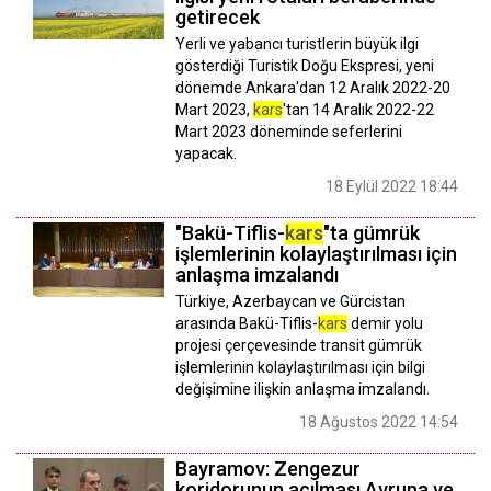
getirecek
Yerli ve yabancı turistlerin büyük ilgi
gösterdiği Turistik Doğu Ekspresi, yeni
dönemde Ankara'dan 12 Aralık 2022-20
Mart 2023,
kars
'tan 14 Aralık 2022-22
Mart 2023 döneminde seferlerini
yapacak.
18 Eylül 2022 18:44
"Bakü-Tiflis-
kars
"ta gümrük
işlemlerinin kolaylaştırılması için
anlaşma imzalandı
Türkiye, Azerbaycan ve Gürcistan
arasında Bakü-Tiflis-
kars
demir yolu
projesi çerçevesinde transit gümrük
işlemlerinin kolaylaştırılması için bilgi
değişimine ilişkin anlaşma imzalandı.
18 Ağustos 2022 14:54
Bayramov: Zengezur
koridorunun açılması Avrupa ve