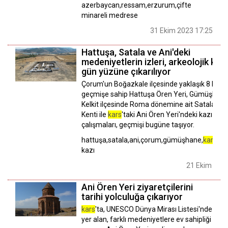
azerbaycan,ressam,erzurum,çifte
minareli medrese
31 Ekim 2023 17:25
Hattuşa, Satala ve Ani'deki
medeniyetlerin izleri, arkeolojik kazı
gün yüzüne çıkarılıyor
Çorum'un Boğazkale ilçesinde yaklaşık 8 bin yıl
geçmişe sahip Hattuşa Ören Yeri, Gümüşhane
Kelkit ilçesinde Roma dönemine ait Satala Ant
Kenti ile
kars
'taki Ani Ören Yeri'ndeki kazı
çalışmaları, geçmişi bugüne taşıyor.
hattuşa,satala,ani,çorum,gümüşhane,
kars
,ar
kazı
21 Ekim 2023
Ani Ören Yeri ziyaretçilerini
tarihi yolculuğa çıkarıyor
kars
'ta, UNESCO Dünya Mirası Listesi'nde
yer alan, farklı medeniyetlere ev sahipliği