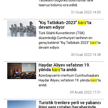
Tatbikatın bugünkü bölümünde tank
taarruz bölümü icra edildi.
31 Ocak 2023 14:00
"Kış Tatbikatı-2023"
kars
'ta
devam ediyor
Türk Silahlı Kuvvetlerinin (TSK)
düzenlediği Cumhuriyet tarihinin en
geniş katılımlı "Kış Tatbikatı-2023"
kars
'ta
devam ediyor.
30 Ocak 2023 14:38
Haydar Aliyev vefatının 19.
yılında
kars
'ta anıldı
Azerbaycan'ın merhum Cumhurbaşkanı
Haydar Aliyev, vefatının 19. yılında
kars
'ta
anıldı.
09 Aralık 2022 17:31
Turistik trenlere yerli ve yabancı
ilgisi yeni rotaları beraberinde