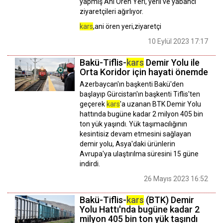
yapmış Ani Ören Yeri, yerli ve yabancı
ziyaretçileri ağırlıyor.
kars
,ani ören yeri,ziyaretçi
10 Eylül 2023 17:17
Bakü-Tiflis-
kars
Demir Yolu ile
Orta Koridor için hayati önemde
Azerbaycan'ın başkenti Bakü'den
başlayıp Gürcistan'ın başkenti Tiflis'ten
geçerek
kars
'a uzanan BTK Demir Yolu
hattında bugüne kadar 2 milyon 405 bin
ton yük yaşındı. Yük taşımacılığının
kesintisiz devam etmesini sağlayan
demir yolu, Asya'daki ürünlerin
Avrupa'ya ulaştırılma süresini 15 güne
indirdi.
26 Mayıs 2023 16:52
Bakü-Tiflis-
kars
(BTK) Demir
Yolu Hattı'nda bugüne kadar 2
milyon 405 bin ton yük taşındı