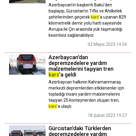
Azerbaycan'ın başkenti Bakü'den
başlayıp, Gürcistan'ın Tiflis ve Ahılkelek
şehirlerinden geçerek
kars
'a uzanan 829
kilometrelik demir yolu hattı sayesinde
Avrupa ile Çin arasında yük taşımacılığı
kesintisiz sağlanabiliyor.
02 Mayıs 2023 14:54
Azerbaycan'dan
depremzedelere yardım
malzemelerini taşıyan tren
kars
'a geldi
Azerbaycan halkının Kahramanmaraş
merkezli depremlerden etkilenenler için
topladığı insani yardım malzemelerini
taşıyan 25 konteynerden oluşan tren,
kars
'a ulaştı.
18 Şubat 2023 19:27
Gürcistan'daki Türklerden
depremzedelere yardım