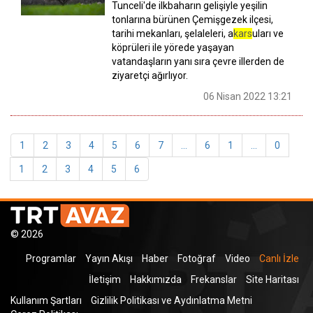
Tunceli'de ilkbaharın gelişiyle yeşilin
tonlarına bürünen Çemişgezek ilçesi,
tarihi mekanları, şelaleleri, a
kars
uları ve
köprüleri ile yörede yaşayan
vatandaşların yanı sıra çevre illerden de
ziyaretçi ağırlıyor.
06 Nisan 2022 13:21
1
2
3
4
5
6
7
...
6
1
...
0
1
2
3
4
5
6
© 2026
Programlar
Yayın Akışı
Haber
Fotoğraf
Video
Canlı İzle
İletişim
Hakkımızda
Frekanslar
Site Haritası
Kullanım Şartları
Gizlilik Politikası ve Aydınlatma Metni