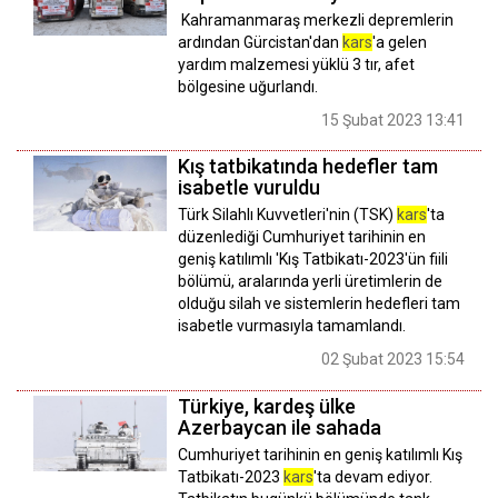
Kahramanmaraş merkezli depremlerin
ardından Gürcistan'dan
kars
'a gelen
yardım malzemesi yüklü 3 tır, afet
bölgesine uğurlandı.
15 Şubat 2023 13:41
Kış tatbikatında hedefler tam
isabetle vuruldu
Türk Silahlı Kuvvetleri'nin (TSK)
kars
'ta
düzenlediği Cumhuriyet tarihinin en
geniş katılımlı 'Kış Tatbikatı-2023'ün fiili
bölümü, aralarında yerli üretimlerin de
olduğu silah ve sistemlerin hedefleri tam
isabetle vurmasıyla tamamlandı.
02 Şubat 2023 15:54
Türkiye, kardeş ülke
Azerbaycan ile sahada
Cumhuriyet tarihinin en geniş katılımlı Kış
Tatbikatı-2023
kars
'ta devam ediyor.