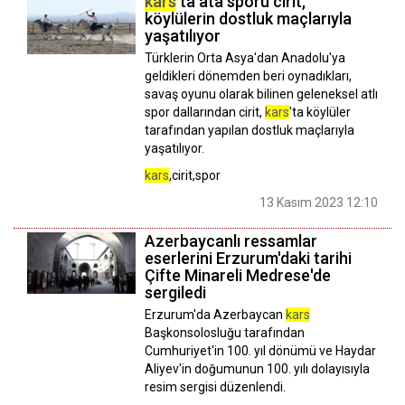
kars
'ta ata sporu cirit,
köylülerin dostluk maçlarıyla
yaşatılıyor
Türklerin Orta Asya'dan Anadolu'ya
geldikleri dönemden beri oynadıkları,
savaş oyunu olarak bilinen geleneksel atlı
spor dallarından cirit,
kars
'ta köylüler
tarafından yapılan dostluk maçlarıyla
yaşatılıyor.
kars
,cirit,spor
13 Kasım 2023 12:10
Azerbaycanlı ressamlar
eserlerini Erzurum'daki tarihi
Çifte Minareli Medrese'de
sergiledi
Erzurum'da Azerbaycan
kars
Başkonsolosluğu tarafından
Cumhuriyet'in 100. yıl dönümü ve Haydar
Aliyev'in doğumunun 100. yılı dolayısıyla
resim sergisi düzenlendi.