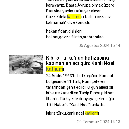
karşıyayız. Başta Avrupa olmak üzere
Batı yine yanlış safta yer alıyor.
Gazze'deki
katliam
ın failleri cezasız
kalmamalı" diye konuştu.
hakan fidan,dışişleri
bakanı,gazze,filistin,srebrenitsa
06 Ağustos 2024 16:14
Kıbrıs Türkü'nün hafızasına
kazınan en acı gün: Kanlı Noel
katliam
ı
24 Aralık 1963'te Lefkoşa'nın Kumsal
bölgesinde 11 Türk, Rum çeteleri
tarafından şehit edildi. O gün ailesi bir
küvette katledilen Tabip Binbaşı Nihat
İlhan'ın Türkiye’de dünyaya gelen oğlu
TRT Haber'e "Kanlı Noel"i anlattı...
kıbrıs türkü,kanlı noel
katliam
ı
29 Temmuz 2024 14:13