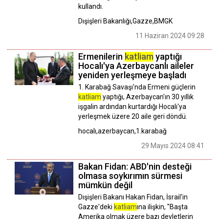
kullandı.
Dışişleri Bakanlığı,Gazze,BMGK
11 Haziran 2024 09:28
Ermenilerin
katliam
yaptığı
Hocalı'ya Azerbaycanlı aileler
yeniden yerleşmeye başladı
1. Karabağ Savaşı'nda Ermeni güçlerin
katliam
yaptığı, Azerbaycan'ın 30 yıllık
işgalin ardından kurtardığı Hocalı'ya
yerleşmek üzere 20 aile geri döndü.
hocalı,azerbaycan,1.karabağ
29 Mayıs 2024 08:41
Bakan Fidan: ABD'nin desteği
olmasa soykırımın sürmesi
mümkün değil
Dışişleri Bakanı Hakan Fidan, İsrail'in
Gazze'deki
katliam
ına ilişkin, "Başta
Amerika olmak üzere bazı devletlerin