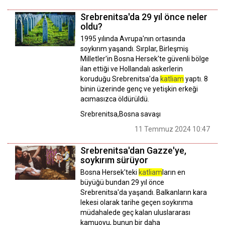
Srebrenitsa'da 29 yıl önce neler
oldu?
1995 yılında Avrupa'nın ortasında
soykırım yaşandı. Sırplar, Birleşmiş
Milletler'in Bosna Hersek'te güvenli bölge
ilan ettiği ve Hollandalı askerlerin
koruduğu Srebrenitsa'da
katliam
yaptı. 8
binin üzerinde genç ve yetişkin erkeği
acımasızca öldürüldü.
Srebrenitsa,Bosna savaşı
11 Temmuz 2024 10:47
Srebrenitsa'dan Gazze'ye,
soykırım sürüyor
Bosna Hersek'teki
katliam
ların en
büyüğü bundan 29 yıl önce
Srebrenitsa'da yaşandı. Balkanların kara
lekesi olarak tarihe geçen soykırıma
müdahalede geç kalan uluslararası
kamuoyu, bunun bir daha