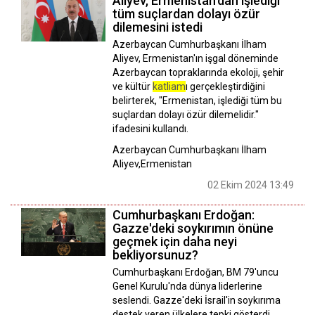
Aliyev, Ermenistan'dan işlediği
tüm suçlardan dolayı özür
dilemesini istedi
Azerbaycan Cumhurbaşkanı İlham
Aliyev, Ermenistan'ın işgal döneminde
Azerbaycan topraklarında ekoloji, şehir
ve kültür
katliam
ı gerçekleştirdiğini
belirterek, "Ermenistan, işlediği tüm bu
suçlardan dolayı özür dilemelidir."
ifadesini kullandı.
Azerbaycan Cumhurbaşkanı İlham
Aliyev,Ermenistan
02 Ekim 2024 13:49
Cumhurbaşkanı Erdoğan:
Gazze'deki soykırımın önüne
geçmek için daha neyi
bekliyorsunuz?
Cumhurbaşkanı Erdoğan, BM 79'uncu
Genel Kurulu'nda dünya liderlerine
seslendi. Gazze'deki İsrail'in soykırıma
destek veren ülkelere tepki gösterdi.