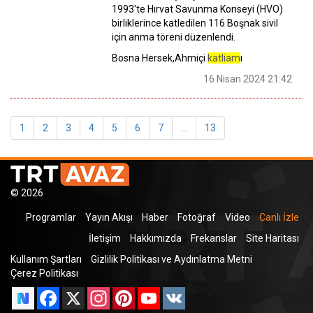
1993'te Hırvat Savunma Konseyi (HVO)
birliklerince katledilen 116 Boşnak sivil
için anma töreni düzenlendi.
Bosna Hersek,Ahmiçi
katliam
ı
16 Nisan 2024 21:42
1
2
3
4
5
6
7
...
13
© 2026
Programlar
Yayın Akışı
Haber
Fotoğraf
Video
Canlı İzle
İletişim
Hakkımızda
Frekanslar
Site Haritası
Kullanım Şartları
Gizlilik Politikası ve Aydınlatma Metni
Çerez Politikası
Facebook
X
Instagram
Pinterest
YouTube
VK