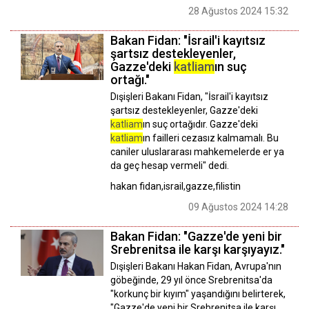
28 Ağustos 2024 15:32
Bakan Fidan: "İsrail'i kayıtsız
şartsız destekleyenler,
Gazze'deki
katliam
ın suç
ortağı."
Dışişleri Bakanı Fidan, "İsrail'i kayıtsız
şartsız destekleyenler, Gazze'deki
katliam
ın suç ortağıdır. Gazze'deki
katliam
ın failleri cezasız kalmamalı. Bu
caniler uluslararası mahkemelerde er ya
da geç hesap vermeli" dedi.
hakan fidan,israil,gazze,filistin
09 Ağustos 2024 14:28
Bakan Fidan: "Gazze'de yeni bir
Srebrenitsa ile karşı karşıyayız."
Dışişleri Bakanı Hakan Fidan, Avrupa'nın
göbeğinde, 29 yıl önce Srebrenitsa'da
"korkunç bir kıyım" yaşandığını belirterek,
"Gazze'de yeni bir Srebrenitsa ile karşı