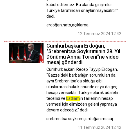
kabul edilemez. Bu alanda girişimler
Türkiye tarafından onaylanmayacaktır."
dedi.
erdoğan,nato,açıklama
12 Temmuz 2024 12:42
Cumhurbaşkanı Erdoğan,
"Srebrenitsa Soykırımının 29. Yıl
Dönümü Anma Töreni"ne video
mesaj gönderdi
Cumhurbaşkanı Recep Tayyip Erdoğan,
"Gazze'deki barbarlığın sorumluları da
aynı Srebrenitsa'da olduğu gibi
uluslararası hukuk önünde er ya da geç
hesap verecektir. Türkiye olarak adaletin
tecellisi ve
katliam
ın faillerinin hesap
vermesi için elimizden geleni yapmaya
devam edeceğiz." dedi.
srebrenitsa soykırımı,erdoğan,mesaj
11 Temmuz 2024 12:42