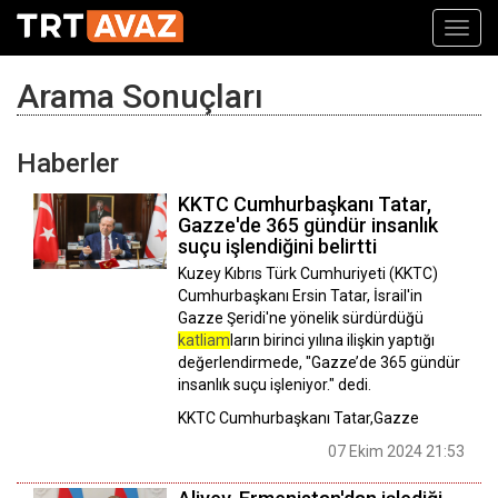
Toggl
navig
Arama Sonuçları
Haberler
KKTC Cumhurbaşkanı Tatar,
Gazze'de 365 gündür insanlık
suçu işlendiğini belirtti
Kuzey Kıbrıs Türk Cumhuriyeti (KKTC)
Cumhurbaşkanı Ersin Tatar, İsrail'in
Gazze Şeridi'ne yönelik sürdürdüğü
katliam
ların birinci yılına ilişkin yaptığı
değerlendirmede, "Gazze’de 365 gündür
insanlık suçu işleniyor." dedi.
KKTC Cumhurbaşkanı Tatar,Gazze
07 Ekim 2024 21:53