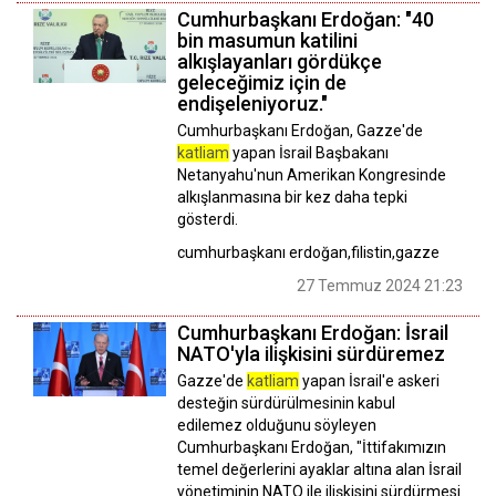
Cumhurbaşkanı Erdoğan: "40
bin masumun katilini
alkışlayanları gördükçe
geleceğimiz için de
endişeleniyoruz."
Cumhurbaşkanı Erdoğan, Gazze'de
katliam
yapan İsrail Başbakanı
Netanyahu'nun Amerikan Kongresinde
alkışlanmasına bir kez daha tepki
gösterdi.
cumhurbaşkanı erdoğan,filistin,gazze
27 Temmuz 2024 21:23
Cumhurbaşkanı Erdoğan: İsrail
NATO'yla ilişkisini sürdüremez
Gazze'de
katliam
yapan İsrail'e askeri
desteğin sürdürülmesinin kabul
edilemez olduğunu söyleyen
Cumhurbaşkanı Erdoğan, "İttifakımızın
temel değerlerini ayaklar altına alan İsrail
yönetiminin NATO ile ilişkisini sürdürmesi