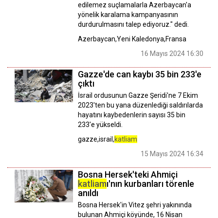
edilemez suçlamalarla Azerbaycan'a
yönelik karalama kampanyasının
durdurulmasını talep ediyoruz." dedi.
Azerbaycan,Yeni Kaledonya,Fransa
16 Mayıs 2024 16:30
Gazze'de can kaybı 35 bin 233'e
çıktı
İsrail ordusunun Gazze Şeridi'ne 7 Ekim
2023'ten bu yana düzenlediği saldırılarda
hayatını kaybedenlerin sayısı 35 bin
233'e yükseldi.
gazze,israil,
katliam
15 Mayıs 2024 16:34
Bosna Hersek'teki Ahmiçi
katliam
ı'nın kurbanları törenle
anıldı
Bosna Hersek'in Vitez şehri yakınında
bulunan Ahmiçi köyünde, 16 Nisan