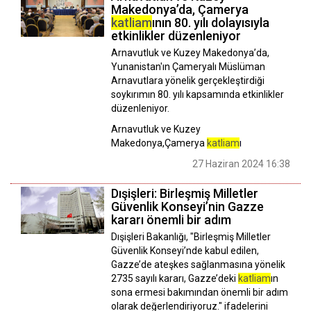
Makedonya’da, Çamerya
katliam
ının 80. yılı dolayısıyla
etkinlikler düzenleniyor
Arnavutluk ve Kuzey Makedonya’da,
Yunanistan'ın Çameryalı Müslüman
Arnavutlara yönelik gerçekleştirdiği
soykırımın 80. yılı kapsamında etkinlikler
düzenleniyor.
Arnavutluk ve Kuzey
Makedonya,Çamerya
katliam
ı
27 Haziran 2024 16:38
Dışişleri: Birleşmiş Milletler
Güvenlik Konseyi’nin Gazze
kararı önemli bir adım
Dışişleri Bakanlığı, "Birleşmiş Milletler
Güvenlik Konseyi’nde kabul edilen,
Gazze’de ateşkes sağlanmasına yönelik
2735 sayılı kararı, Gazze’deki
katliam
ın
sona ermesi bakımından önemli bir adım
olarak değerlendiriyoruz." ifadelerini