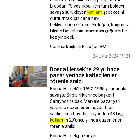
Erdoğan, "Siyasi ikbali için tüm bölgeyi
savaşa sürükleyen
katliam
şebekesini
durdurmak için daha neyi
bekliyorsunuz?" dedi. Erdoğan, bağımsız
Filistin Devleti'nin tanınması çağrısını bir
kez yineledi.
Cumhurbaşkanı Erdoğan,BM
24 Eylül 2024 19:21
Bosna Hersek'te 29 yıl önce
pazar yerinde katledilenler
törenle anıldı
Bosna Hersek'te 1992-1995 yıllarındaki
savaşta Sırp birliklerince başkent
Saraybosna'daki Markale pazar yeri
yakınına düzenlenen havan topu
saldırısında hayatını kaybeden 43 kişi,
katliam
ın 29'uncu yılında düzenlenen
törenle anıldı.
Bosna Hersek,pazar yeri