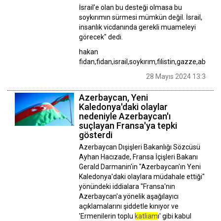
İsrail'e olan bu desteği olmasa bu
soykırımın sürmesi mümkün değil. İsrail,
insanlık vicdanında gerekli muameleyi
görecek" dedi.
hakan
fidan,fidan,israil,soykırım,filistin,gazze,abd
28 Mayıs 2024 13:34
Azerbaycan, Yeni
Kaledonya'daki olaylar
nedeniyle Azerbaycan'ı
suçlayan Fransa'ya tepki
gösterdi
Azerbaycan Dışişleri Bakanlığı Sözcüsü
Ayhan Hacızade, Fransa İçişleri Bakanı
Gerald Darmanin'in "Azerbaycan'ın Yeni
Kaledonya'daki olaylara müdahale ettiği"
yönündeki iddialara "Fransa'nın
Azerbaycan'a yönelik aşağılayıcı
açıklamalarını şiddetle kınıyor ve
'Ermenilerin toplu
katliam
ı' gibi kabul