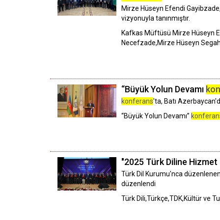
Mirze Hüseyn Efendi Gayibzade,
vizyonuyla tanınmıştır.
Kafkas Müftüsü Mirze Hüseyn Ef
Necefzade,Mirze Hüseyn Segahı,
“Büyük Yolun Devamı
kon
konferans
'ta, Batı Azerbaycan'd
“Büyük Yolun Devamı”
konferan
"2025 Türk Diline Hizmet Ö
Türk Dil Kurumu'nca düzenlenen 
düzenlendi
Türk Dili,Türkçe,TDK,Kültür ve 