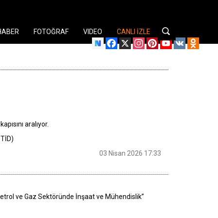
HABER
FOTOĞRAF
VIDEO
CANLI İZLE
Facebook
X
Instagram
Pinterest
YouTube
VK
Odnok
kapısını aralıyor.
UTİD)
03 Nisan 2026 17:33
 Petrol ve Gaz Sektöründe İnşaat ve Mühendislik”