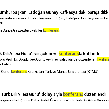
Cumhurbaşkanı Erdoğan Güney Kafkasya'daki barışa dikka
samında konuşan Cumhurbaşkanı Erdoğan, Erdoğan, Azerbaycan ve Ermeni
di
,Suriye,Gazze,Büyükelçiler
konferans
ı
 Dili Ailesi Günü" şiir şöleni ve
konferans
la kutlandı
ektörü Prof. Dr. Dogdurbek Çontoyev'in ev sahipliğinde düzenlenen
konfer
katıldı.
si Günü_
konferans
,Kırgızistan-Türkiye Manas Üniversitesi (KTMÜ)
Türk Dili Ailesi Günü" dolayısıyla
konferans
düzenlendi
ganizatörlüğünde Bakü Devlet Üniversitesi'nde Türk Dili Ailesi Günü kap