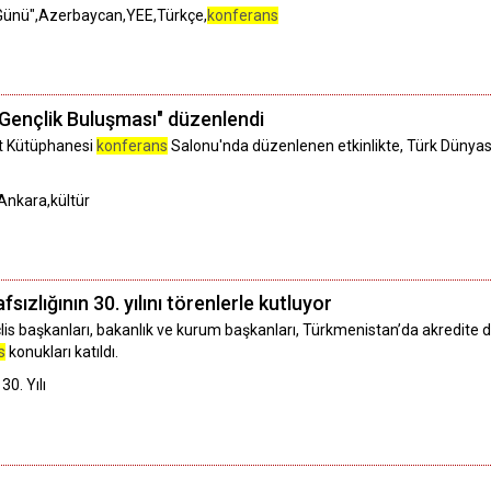
si Günü",Azerbaycan,YEE,Türkçe,
konferans
Gençlik Buluşması" düzenlendi
et Kütüphanesi
konferans
Salonu'nda düzenlenen etkinlikte, Türk Dünyas
Ankara,kültür
ızlığının 30. yılını törenlerle kutluyor
is başkanları, bakanlık ve kurum başkanları, Türkmenistan’da akredite di
s
konukları katıldı.
0. Yılı