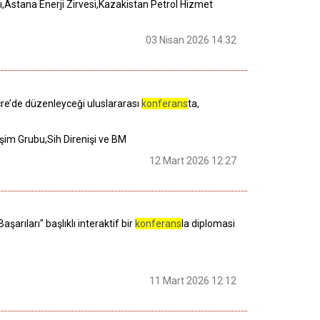
ı,Astana Enerji Zirvesi,Kazakistan Petrol Hizmet
03 Nisan 2026 14:32
çre’de düzenleyceği uluslararası
konferans
ta,
işim Grubu,Sih Direnişi ve BM
12 Mart 2026 12:27
şarıları" başlıklı interaktif bir
konferans
la diplomasi
11 Mart 2026 12:12