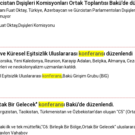
stan Dışişleri Komisyonları Ortak Toplantısı Bakü'de d
ı Fuat Oktay, Türkiye, Azerbaycan ve Gürcistan Parlamentoları Dışişle
unuyor
uat Oktay,Dışişleri Komisyonu
e Küresel Eşitsizlik Uluslararası
konferans
ı düzenlendi
orsika, Yeni Kaledonya, Reunion, Karayip Adaları, Belçika, Almanya, Ceza
rleri ve neokolonyalizm uzmanları katıldı.
Eşitsizlik Uluslararası
konferans
,Bakü Girişim Grubu (BIG)
rtak Bir Gelecek"
konferans
ı Bakü'de düzenlendi.
ırgızistan, Tacikistan, Türkmenistan ve Özbekistan’dan oluşan "C5" (Ort
 ilk ve tek müttefiki,"C6: Birleşik Bir Bölge,Ortak Bir Gelecek" uluslarar
,Javlon Vahabov