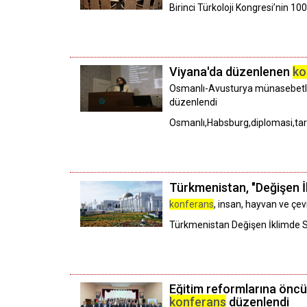
Birinci Türkoloji Kongresi’nin 1
Viyana'da düzenlenen
ko
Osmanlı-Avusturya münasebetlerin
düzenlendi
Osmanlı,Habsburg,diplomasi,tar
Türkmenistan, "Değişen 
konferans
, insan, hayvan ve çev
Türkmenistan Değişen İklimde S
Eğitim reformlarına öncü
konferans
düzenlendi