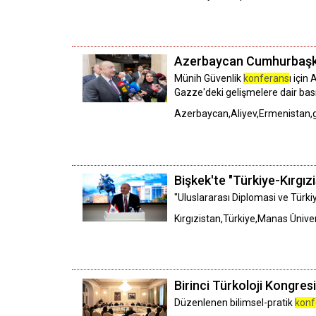
Azerbaycan Cumhurbaşkan
Münih Güvenlik
konferans
ı içi
Gazze'deki gelişmelere dair ba
Azerbaycan,Aliyev,Ermenistan
Bişkek'te "Türkiye-Kırgızis
"Uluslararası Diplomasi ve Türkiye
Kırgızistan,Türkiye,Manas Ünivers
Birinci Türkoloji Kongresi
Düzenlenen bilimsel-pratik
konf