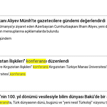
ı Aliyev Münih'te gazetecilere gündemi değerlendirdi
n Almanya'yı ziyaret eden Azerbaycan Cumhurbaşkanı İlham Aliyev, yeni d
sın mensuplarına açıklamalarda bulundu
,gündem
tan İlişkileri"
konferans
ı düzenlendi
-Kırgızistan İlişkileri"
konferans
Kırgızistan-Türkiye Manas Üniversites
itesi',
konferans
’nin 100. yıl dönümü vesilesiyle bilim dünyası Bakü’de bir
erans
ta, Türk dünyasının dünü, bugünü ve "yeni nesil Türkoloji" vizyonu tar