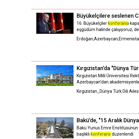
Büyükelçilere seslenen 
16. Büyükelçiler
konferans
ı kap
eşgüdüm halinde çalışıyoruz, de
Erdoğan,Azerbaycan,Ermenistan
Kırgızistan'da "Dünya Türk
Kırgızistan Milli Üniversitesi R
Azerbaycan'dan akademisyenler 
Kırgızistan_Dünya Türk Dili Aile
Bakü'de, "15 Aralık Dünya 
Bakü Yunus Emre Enstitüsünün or
başlıklı
konferans
düzenlendi