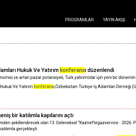
PROGRAMLAR
YAYIN AKIŞI
damları Hukuk Ve Yatırım
konferans
ı düzenlendi
ekonomisi ve artan pazar potansiyeli, Türk yatırımcılar için yeni bir dönemin 
 Hukuk Ve Yatırım
konferans
ı,Özbekistan-Türkiye İş Adamları Derneği (
niş bir katılımla kapılarını açtı
yeniden şekillendirecek olan 13. Geleneksel “Kazneftegazservice - 2026:
katılımla gerçekleşti.