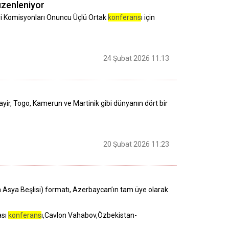
üzenleniyor
ri Komisyonları Onuncu Üçlü Ortak
konferans
ı için
24 Şubat 2026 11:13
yir, Togo, Kamerun ve Martinik gibi dünyanın dört bir
20 Şubat 2026 11:23
a Asya Beşlisi) formatı, Azerbaycan’ın tam üye olarak
ası
konferans
ı,Cavlon Vahabov,Özbekistan-