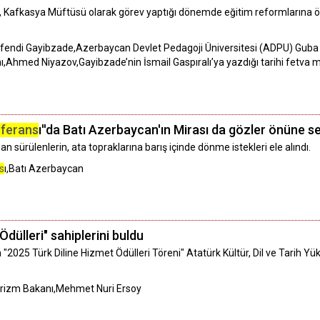
 Kafkasya Müftüsü olarak görev yaptığı dönemde eğitim reformlarına ön
endi Gayibzade,Azerbaycan Devlet Pedagoji Üniversitesi (ADPU) Guba Ş
Ahmed Niyazov,Gayibzade’nin İsmail Gaspıralı’ya yazdığı tarihi fetva
ferans
ı''da Batı Azerbaycan'ın Mirası da gözler önüne se
an sürülenlerin, ata topraklarına barış içinde dönme istekleri ele alındı.
s
ı,Batı Azerbaycan
dülleri" sahiplerini buldu
"2025 Türk Diline Hizmet Ödülleri Töreni" Atatürk Kültür, Dil ve Tarih
Turizm Bakanı,Mehmet Nuri Ersoy