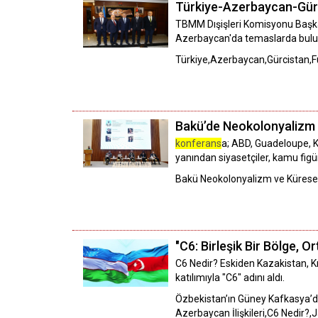
Türkiye-Azerbaycan-Gürci
TBMM Dışişleri Komisyonu Başkan
Azerbaycan'da temaslarda bul
Türkiye,Azerbaycan,Gürcistan,F
Bakü’de Neokolonyalizm v
konferans
a; ABD, Guadeloupe, K
yanından siyasetçiler, kamu figü
Bakü Neokolonyalizm ve Küresel 
"C6: Birleşik Bir Bölge, O
C6 Nedir? Eskiden Kazakistan, K
katılımıyla "C6" adını aldı.
Özbekistan’ın Güney Kafkasya’daki
Azerbaycan İlişkileri,C6 Nedir?