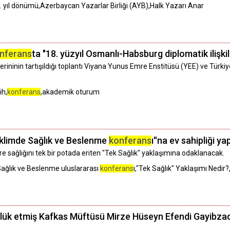
00. yıl dönümü,Azerbaycan Yazarlar Birliği (AYB),Halk Yazarı Anar
nferans
ta "18. yüzyıl Osmanlı-Habsburg diplomatik ilişkile
inin tartışıldığı toplantı Viyana Yunus Emre Enstitüsü (YEE) ve Türkiye
ih,
konferans
,akademik oturum
İklimde Sağlık ve Beslenme
konferans
ı''na ev sahipliği 
re sağlığını tek bir potada eriten "Tek Sağlık" yaklaşımına odaklanacak.
ağlık ve Beslenme uluslararası
konferans
ı,"Tek Sağlık" Yaklaşımı Nedir
lük etmiş Kafkas Müftüsü Mirze Hüseyn Efendi Gayibzade'