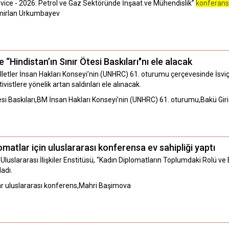
vice - 2026: Petrol ve Gaz Sektöründe İnşaat ve Mühendislik”
konferans
Temirlan Urkumbayev
“Hindistan’ın Sınır Ötesi Baskıları"nı ele alacak
lletler İnsan Hakları Konseyi’nin (UNHRC) 61. oturumu çerçevesinde İsvi
ivistlere yönelik artan saldırıları ele alınacak.
tesi Baskıları,BM İnsan Hakları Konseyi’nin (UNHRC) 61. oturumu,Bakü Gir
matlar için uluslararası konferensa ev sahipliği yaptı
luslararası İlişkiler Enstitüsü, "Kadın Diplomatların Toplumdaki Rolü ve Ba
ladı.
ar uluslararası konferens,Mahri Başimova