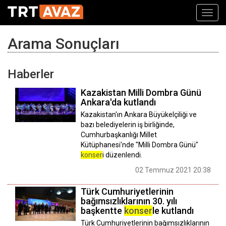
Toggl
navig
Arama Sonuçları
Haberler
Kazakistan Milli Dombra Günü
Ankara'da kutlandı
Kazakistan'ın Ankara Büyükelçiliği ve
bazı belediyelerin iş birliğinde,
Cumhurbaşkanlığı Millet
Kütüphanesi'nde "Milli Dombra Günü"
konser
i düzenlendi.
02 Temmuz 2021 20:38
Türk Cumhuriyetlerinin
bağımsızlıklarının 30. yılı
başkentte
konser
le kutlandı
Türk Cumhuriyetlerinin bağımsızlıklarının