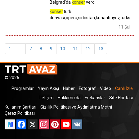
Belgrad'da
konser
verdi.
konser
,türk
dünyası,opera,sırbistan,kunanbayev,türksoy,y
11 Şubat 
1
...
7
8
9
10
11
12
13
© 2026
Programlar
Yayın Akışı
Haber
Fotoğraf
Video
Canlı İzle
İletişim
Hakkımızda
Frekanslar
Site Haritası
Kullanım Şartları
Gizlilik Politikası ve Aydınlatma Metni
Çerez Politikası
Facebook
X
Instagram
Pinterest
YouTube
VK