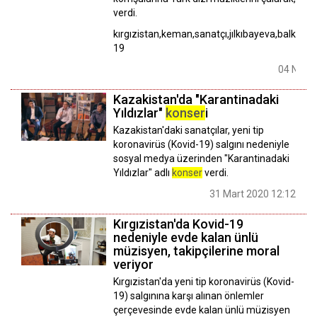
verdi.
kırgızistan,keman,sanatçı,jılkıbayeva,balkon,
k
19
04 Nisan
Kazakistan'da "Karantinadaki
Yıldızlar"
konser
i
Kazakistan'daki sanatçılar, yeni tip
koronavirüs (Kovid-19) salgını nedeniyle
sosyal medya üzerinden "Karantinadaki
Yıldızlar" adlı
konser
verdi.
31 Mart 2020 12:12
Kırgızistan'da Kovid-19
nedeniyle evde kalan ünlü
müzisyen, takipçilerine moral
veriyor
Kırgızistan'da yeni tip koronavirüs (Kovid-
19) salgınına karşı alınan önlemler
çerçevesinde evde kalan ünlü müzisyen