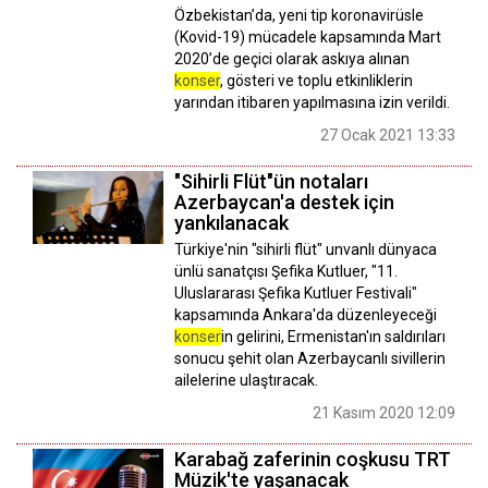
Özbekistan’da, yeni tip koronavirüsle
(Kovid-19) mücadele kapsamında Mart
2020’de geçici olarak askıya alınan
konser
, gösteri ve toplu etkinliklerin
yarından itibaren yapılmasına izin verildi.
27 Ocak 2021 13:33
"Sihirli Flüt"ün notaları
Azerbaycan'a destek için
yankılanacak
Türkiye'nin "sihirli flüt" unvanlı dünyaca
ünlü sanatçısı Şefika Kutluer, "11.
Uluslararası Şefika Kutluer Festivali"
kapsamında Ankara'da düzenleyeceği
konser
in gelirini, Ermenistan'ın saldırıları
sonucu şehit olan Azerbaycanlı sivillerin
ailelerine ulaştıracak.
21 Kasım 2020 12:09
Karabağ zaferinin coşkusu TRT
Müzik'te yaşanacak