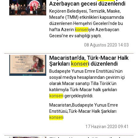
Azerbaycan gecesi düzenlendi
Keçiören Belediyesi, Temizlik, Maske,
Mesafe (TMM) etkinlikleri kapsamında
düzenlenen Hemşehri Geceleri'nde bu
hafta Azerin
konser
iyle Azerbaycan
Gecesi’ne ev sahipliği yaptı.
08 Ağustos 2020 14:03
Macaristan'da, Türk-Macar Halk
Şarkıları
konser
i düzenlendi
Budapeşte Yunus Emre Enstitüsü'nün
sosyal medya hesaplarından çevirim içi
olarak Macar sanatçı Tilla Török'ün
katılımıyla Türk-Macar halk şarkıları
konser
i gerçekleştirildi.
Macaristan,Budapeşte Yunus Emre
Enstitüsü,Türk-Macar Halk Şarkıları
konser
i
17 Haziran 2020 09:41