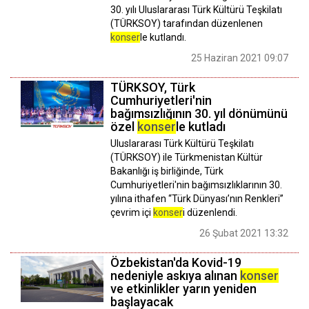
30. yılı Uluslararası Türk Kültürü Teşkilatı
(TÜRKSOY) tarafından düzenlenen
konser
le kutlandı.
25 Haziran 2021 09:07
TÜRKSOY, Türk
Cumhuriyetleri'nin
bağımsızlığının 30. yıl dönümünü
özel
konser
le kutladı
Uluslararası Türk Kültürü Teşkilatı
(TÜRKSOY) ile Türkmenistan Kültür
Bakanlığı iş birliğinde, Türk
Cumhuriyetleri'nin bağımsızlıklarının 30.
yılına ithafen “Türk Dünyası’nın Renkleri”
çevrim içi
konser
i düzenlendi.
26 Şubat 2021 13:32
Özbekistan'da Kovid-19
nedeniyle askıya alınan
konser
ve etkinlikler yarın yeniden
başlayacak