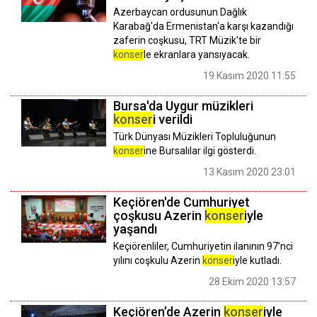
Azerbaycan ordusunun Dağlık
Karabağ'da Ermenistan'a karşı kazandığı
zaferin coşkusu, TRT Müzik'te bir
konser
le ekranlara yansıyacak.
19 Kasım 2020 11:55
Bursa'da Uygur müzikleri
konser
i verildi
Türk Dünyası Müzikleri Topluluğunun
konser
ine Bursalılar ilgi gösterdi.
13 Kasım 2020 23:01
Keçiören'de Cumhuriyet
çoşkusu Azerin
konser
iyle
yaşandı
Keçiörenliler, Cumhuriyetin ilanının 97'nci
yılını coşkulu Azerin
konser
iyle kutladı.
28 Ekim 2020 13:57
Keçiören’de Azerin
konser
iyle