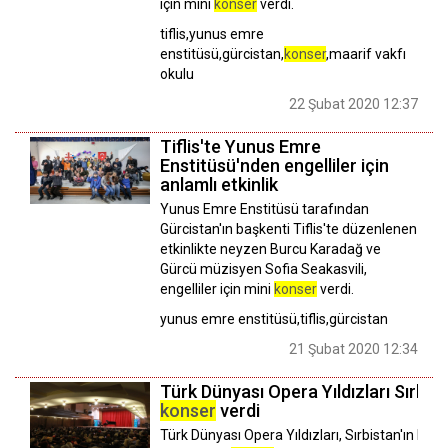
için mini
konser
verdi.
tiflis,yunus emre
enstitüsü,gürcistan,
konser
,maarif vakfı
okulu
22 Şubat 2020 12:37
Tiflis'te Yunus Emre
Enstitüsü'nden engelliler için
anlamlı etkinlik
Yunus Emre Enstitüsü tarafından
Gürcistan'ın başkenti Tiflis'te düzenlenen
etkinlikte neyzen Burcu Karadağ ve
Gürcü müzisyen Sofia Seakasvili,
engelliler için mini
konser
verdi.
yunus emre enstitüsü,tiflis,gürcistan
21 Şubat 2020 12:34
Türk Dünyası Opera Yıldızları Sırbis
konser
verdi
Türk Dünyası Opera Yıldızları, Sırbistan'ın başk