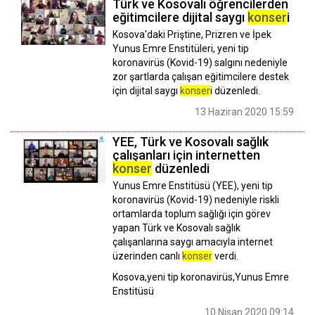
Türk ve Kosovalı öğrencilerden
eğitimcilere dijital saygı
konser
i
Kosova'daki Priştine, Prizren ve İpek
Yunus Emre Enstitüleri, yeni tip
koronavirüs (Kovid-19) salgını nedeniyle
zor şartlarda çalışan eğitimcilere destek
için dijital saygı
konser
i düzenledi.
13 Haziran 2020 15:59
YEE, Türk ve Kosovalı sağlık
çalışanları için internetten
konser
düzenledi
Yunus Emre Enstitüsü (YEE), yeni tip
koronavirüs (Kovid-19) nedeniyle riskli
ortamlarda toplum sağlığı için görev
yapan Türk ve Kosovalı sağlık
çalışanlarına saygı amacıyla internet
üzerinden canlı
konser
verdi.
Kosova,yeni tip koronavirüs,Yunus Emre
Enstitüsü
10 Nisan 2020 09:14