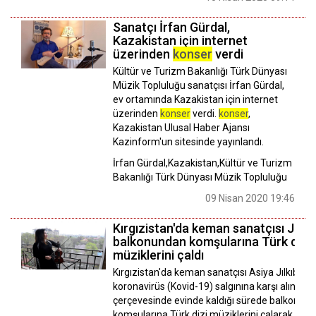
Sanatçı İrfan Gürdal,
Kazakistan için internet
üzerinden
konser
verdi
Kültür ve Turizm Bakanlığı Türk Dünyası
Müzik Topluluğu sanatçısı İrfan Gürdal,
ev ortamında Kazakistan için internet
üzerinden
konser
verdi.
konser
,
Kazakistan Ulusal Haber Ajansı
Kazinform'un sitesinde yayınlandı.
İrfan Gürdal,Kazakistan,Kültür ve Turizm
Bakanlığı Türk Dünyası Müzik Topluluğu
09 Nisan 2020 19:46
Kırgızistan'da keman sanatçısı Jılkı
balkonundan komşularına Türk dizi
müziklerini çaldı
Kırgızistan'da keman sanatçısı Asiya Jılkıbayev
koronavirüs (Kovid-19) salgınına karşı alınan 
çerçevesinde evinde kaldığı sürede balkondan
komşularına Türk dizi müziklerini çalarak, min