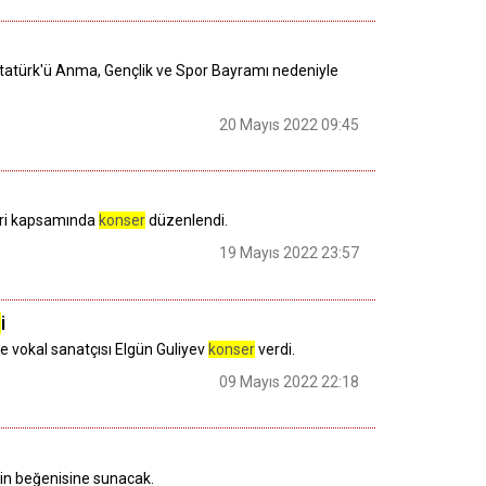
tatürk'ü Anma, Gençlik ve Spor Bayramı nedeniyle
20 Mayıs 2022 09:45
leri kapsamında
konser
düzenlendi.
19 Mayıs 2022 23:57
r
i
e vokal sanatçısı Elgün Guliyev
konser
verdi.
09 Mayıs 2022 22:18
rin beğenisine sunacak.