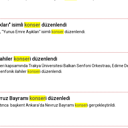
arı" isimli
konser
düzenlendi
 "Yunus Emre Aşıkları" isimli
konser
düzenlendi.
lahiler
konser
i düzenlendi
eri kapsamında Trakya Üniversitesi Balkan Senfoni Orkestrası, Edirne Dev
enfonik ilahiler
konser
i düzenlendi.
vruz Bayramı
konser
i düzenledi
ilatınca başkent Ankara'da Nevruz Bayramı
konser
i gerçekleştirildi.