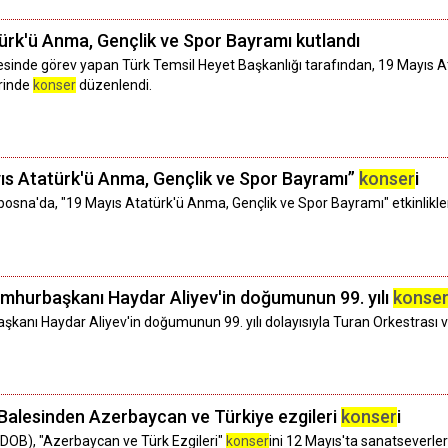
rk'ü Anma, Gençlik ve Spor Bayramı kutlandı
sinde görev yapan Türk Temsil Heyet Başkanlığı tarafından, 19 Mayıs A
hrinde
konser
düzenlendi.
ıs Atatürk'ü Anma, Gençlik ve Spor Bayramı”
konser
i
bosna'da, "19 Mayıs Atatürk'ü Anma, Gençlik ve Spor Bayramı" etkinlik
mhurbaşkanı Haydar Aliyev'in doğumunun 99. yılı
konse
anı Haydar Aliyev'in doğumunun 99. yılı dolayısıyla Turan Orkestrası v
Balesinden Azerbaycan ve Türkiye ezgileri
konser
i
(DOB), "Azerbaycan ve Türk Ezgileri"
konser
ini 12 Mayıs'ta sanatseverle