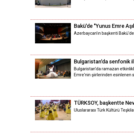
Bakü'de "Yunus Emre Aşıkl
Azerbaycan'ın başkenti Bakü'de,
Bulgaristan'da senfonik i
Bulgaristan'da ramazan etkinlikl
Emre'nin şiirlerinden esinlenen s
TÜRKSOY, başkentte Ne
Uluslararası Türk Kültürü Teşk