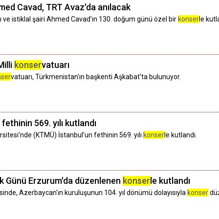
hmed Cavad, TRT Avaz'da anılacak
 ve istiklal şairi Ahmed Cavad'ın 130. doğum günü özel bir
konser
le kut
illi
konser
vatuarı
nser
vatuarı, Türkmenistan'ın başkenti Aşkabat'ta bulunuyor.
fethinin 569. yılı kutlandı
sitesi'nde (KTMÜ) İstanbul'un fethinin 569. yılı
konser
le kutlandı.
ık Günü Erzurum'da düzenlenen
konser
le kutlandı
sinde, Azerbaycan'ın kuruluşunun 104. yıl dönümü dolayısıyla
konser
düz