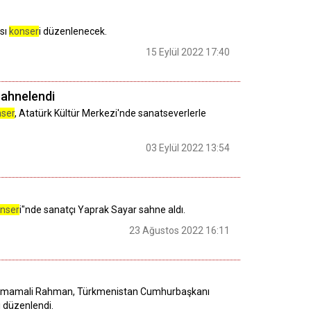
ası
konser
i düzenlenecek.
15 Eylül 2022 17:40
sahnelendi
ser
, Atatürk Kültür Merkezi'nde sanatseverlerle
03 Eylül 2022 13:54
nser
i"nde sanatçı Yaprak Sayar sahne aldı.
23 Ağustos 2022 16:11
ı İmamali Rahman, Türkmenistan Cumhurbaşkanı
 düzenlendi.