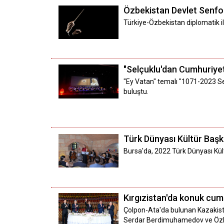
Özbekistan Devlet Senfon
Türkiye-Özbekistan diplomatik ili
"Selçuklu'dan Cumhuriyet
"Ey Vatan" temalı "1071-2023 Sel
buluştu.
Türk Dünyası Kültür Başk
Bursa'da, 2022 Türk Dünyası Kül
Kırgızistan'da konuk cu
Çolpon-Ata'da bulunan Kazaki
Serdar Berdimuhamedov ve Özb