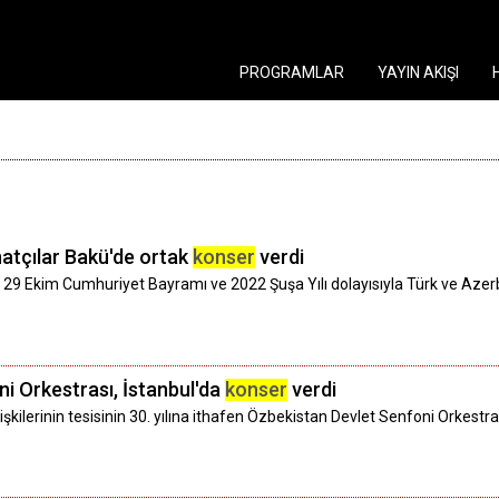
PROGRAMLAR
YAYIN AKIŞI
atçılar Bakü'de ortak
konser
verdi
29 Ekim Cumhuriyet Bayramı ve 2022 Şuşa Yılı dolayısıyla Türk ve Azerb
i Orkestrası, İstanbul'da
konser
verdi
şkilerinin tesisinin 30. yılına ithafen Özbekistan Devlet Senfoni Orkestr