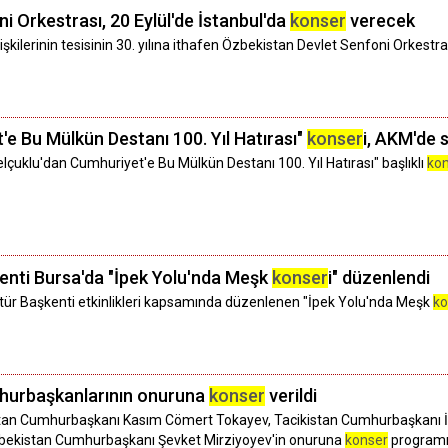
i Orkestrası, 20 Eylül'de İstanbul'da
konser
verecek
şkilerinin tesisinin 30. yılına ithafen Özbekistan Devlet Senfoni Orkestr
'e Bu Mülkün Destanı 100. Yıl Hatırası"
konser
i, AKM'de 
çuklu'dan Cumhuriyet'e Bu Mülkün Destanı 100. Yıl Hatırası" başlıklı
kon
enti Bursa'da "İpek Yolu'nda Meşk
konser
i" düzenlendi
tür Başkenti etkinlikleri kapsamında düzenlenen "İpek Yolu'nda Meşk
ko
mhurbaşkanlarının onuruna
konser
verildi
stan Cumhurbaşkanı Kasım Cömert Tokayev, Tacikistan Cumhurbaşkan
ekistan Cumhurbaşkanı Şevket Mirziyoyev'in onuruna
konser
programı