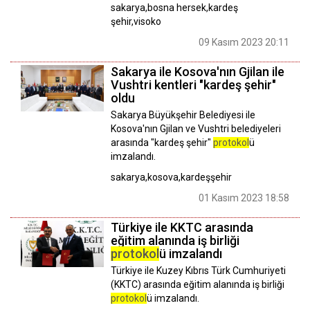
sakarya,bosna hersek,kardeş
şehir,visoko
09 Kasım 2023 20:11
Sakarya ile Kosova'nın Gjilan ile
Vushtri kentleri "kardeş şehir"
oldu
Sakarya Büyükşehir Belediyesi ile
Kosova'nın Gjilan ve Vushtri belediyeleri
arasında "kardeş şehir"
protokol
ü
imzalandı.
sakarya,kosova,kardeşşehir
01 Kasım 2023 18:58
Türkiye ile KKTC arasında
eğitim alanında iş birliği
protokol
ü imzalandı
Türkiye ile Kuzey Kıbrıs Türk Cumhuriyeti
(KKTC) arasında eğitim alanında iş birliği
protokol
ü imzalandı.