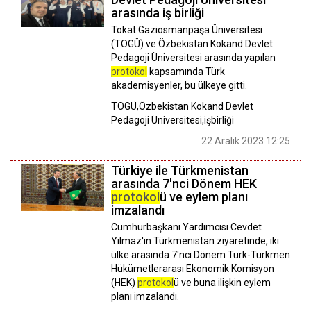
arasında iş birliği
Tokat Gaziosmanpaşa Üniversitesi
(TOGÜ) ve Özbekistan Kokand Devlet
Pedagoji Üniversitesi arasında yapılan
protokol
kapsamında Türk
akademisyenler, bu ülkeye gitti.
TOGÜ,Özbekistan Kokand Devlet
Pedagoji Üniversitesi,işbirliği
22 Aralık 2023 12:25
Türkiye ile Türkmenistan
arasında 7'nci Dönem HEK
protokol
ü ve eylem planı
imzalandı
Cumhurbaşkanı Yardımcısı Cevdet
Yılmaz'ın Türkmenistan ziyaretinde, iki
ülke arasında 7'nci Dönem Türk-Türkmen
Hükümetlerarası Ekonomik Komisyon
(HEK)
protokol
ü ve buna ilişkin eylem
planı imzalandı.