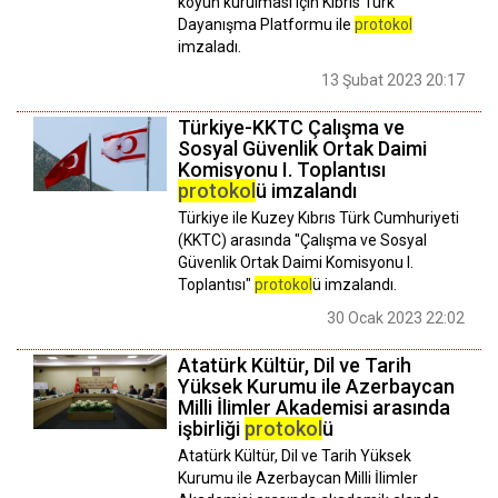
köyün kurulması için Kıbrıs Türk
Dayanışma Platformu ile
protokol
imzaladı.
13 Şubat 2023 20:17
Türkiye-KKTC Çalışma ve
Sosyal Güvenlik Ortak Daimi
Komisyonu I. Toplantısı
protokol
ü imzalandı
Türkiye ile Kuzey Kıbrıs Türk Cumhuriyeti
(KKTC) arasında "Çalışma ve Sosyal
Güvenlik Ortak Daimi Komisyonu I.
Toplantısı"
protokol
ü imzalandı.
30 Ocak 2023 22:02
Atatürk Kültür, Dil ve Tarih
Yüksek Kurumu ile Azerbaycan
Milli İlimler Akademisi arasında
işbirliği
protokol
ü
Atatürk Kültür, Dil ve Tarih Yüksek
Kurumu ile Azerbaycan Milli İlimler