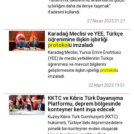
"Hedefimiz ülkelerimiz arasında bu güçlü
iş birliğini daha da ileriye taşımak"
ifadesini kullandı.
27 Nisan 2023 21:27
Karadağ Meclisi ve YEE, Türkçe
öğrenimine ilişkin işbirliği
protokol
ü imzaladı
Karadağ Meclisi, Yunus Emre Enstitüsü
(YEE) ile meclis yetkililerinin Türkçe
öğrenmesi ve mevcut bilgilerini
geliştirmesine ilişkin işbirliği
protokol
ü
imzaladı.
22 Mart 2023 19:51
KKTC ve Kıbrıs Türk Dayanışma
Platformu, deprem bölgesinde
konteyner kent inşa edecek
Kuzey Kıbrıs Türk Cumhuriyeti (KKTC)
hükümeti, Türkiye'deki depremzedelere
yönelik bin konteyner evden oluşacak