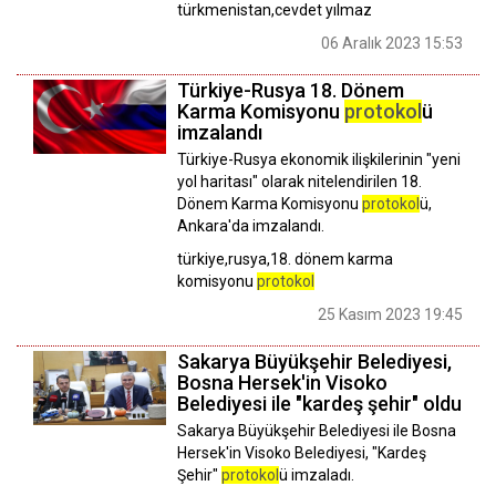
türkmenistan,cevdet yılmaz
06 Aralık 2023 15:53
Türkiye-Rusya 18. Dönem
Karma Komisyonu
protokol
ü
imzalandı
Türkiye-Rusya ekonomik ilişkilerinin "yeni
yol haritası" olarak nitelendirilen 18.
Dönem Karma Komisyonu
protokol
ü,
Ankara'da imzalandı.
türkiye,rusya,18. dönem karma
komisyonu
protokol
25 Kasım 2023 19:45
Sakarya Büyükşehir Belediyesi,
Bosna Hersek'in Visoko
Belediyesi ile "kardeş şehir" oldu
Sakarya Büyükşehir Belediyesi ile Bosna
Hersek'in Visoko Belediyesi, "Kardeş
Şehir"
protokol
ü imzaladı.