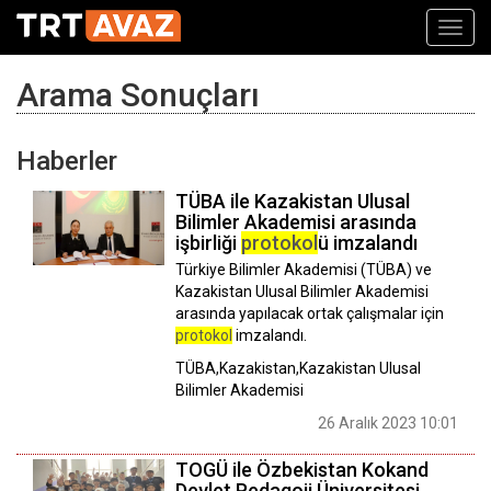
Toggl
navig
Arama Sonuçları
Haberler
TÜBA ile Kazakistan Ulusal
Bilimler Akademisi arasında
işbirliği
protokol
ü imzalandı
Türkiye Bilimler Akademisi (TÜBA) ve
Kazakistan Ulusal Bilimler Akademisi
arasında yapılacak ortak çalışmalar için
protokol
imzalandı.
TÜBA,Kazakistan,Kazakistan Ulusal
Bilimler Akademisi
26 Aralık 2023 10:01
TOGÜ ile Özbekistan Kokand
Devlet Pedagoji Üniversitesi