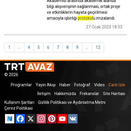
Akademisi arasında akademik alanda
bilgi alışverişinin sağlanması, ortak proje
ve etkinliklerin hayata geçirilmesi
amacıyla işbirliği
protokol
ü imzalandı.
27 Ocak 2023 18:33
1
...
4
5
6
7
8
9
...
12
© 2026
Programlar
Yayın Akışı
Haber
Fotoğraf
Video
Canlı İzle
İletişim
Hakkımızda
Frekanslar
Site Haritası
Kullanım Şartları
Gizlilik Politikası ve Aydınlatma Metni
Çerez Politikası
Facebook
X
Instagram
Pinterest
YouTube
VK