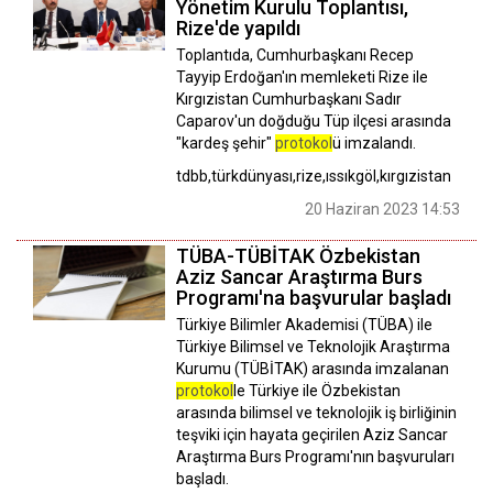
Yönetim Kurulu Toplantısı,
Rize'de yapıldı
Toplantıda, Cumhurbaşkanı Recep
Tayyip Erdoğan'ın memleketi Rize ile
Kırgızistan Cumhurbaşkanı Sadır
Caparov'un doğduğu Tüp ilçesi arasında
"kardeş şehir"
protokol
ü imzalandı.
tdbb,türkdünyası,rize,ıssıkgöl,kırgızistan
20 Haziran 2023 14:53
TÜBA-TÜBİTAK Özbekistan
Aziz Sancar Araştırma Burs
Programı'na başvurular başladı
Türkiye Bilimler Akademisi (TÜBA) ile
Türkiye Bilimsel ve Teknolojik Araştırma
Kurumu (TÜBİTAK) arasında imzalanan
protokol
le Türkiye ile Özbekistan
arasında bilimsel ve teknolojik iş birliğinin
teşviki için hayata geçirilen Aziz Sancar
Araştırma Burs Programı'nın başvuruları
başladı.