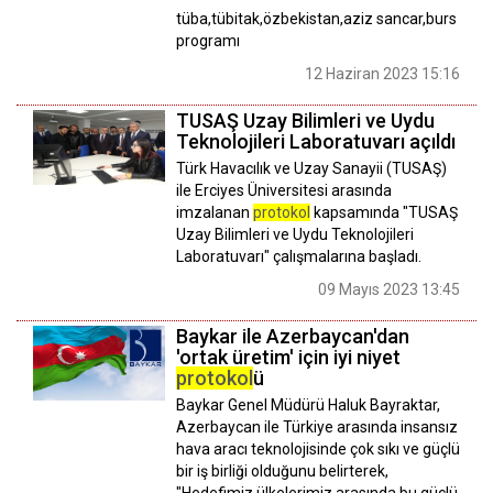
tüba,tübitak,özbekistan,aziz sancar,burs
programı
12 Haziran 2023 15:16
TUSAŞ Uzay Bilimleri ve Uydu
Teknolojileri Laboratuvarı açıldı
Türk Havacılık ve Uzay Sanayii (TUSAŞ)
ile Erciyes Üniversitesi arasında
imzalanan
protokol
kapsamında "TUSAŞ
Uzay Bilimleri ve Uydu Teknolojileri
Laboratuvarı" çalışmalarına başladı.
09 Mayıs 2023 13:45
Baykar ile Azerbaycan'dan
'ortak üretim' için iyi niyet
protokol
ü
Baykar Genel Müdürü Haluk Bayraktar,
Azerbaycan ile Türkiye arasında insansız
hava aracı teknolojisinde çok sıkı ve güçlü
bir iş birliği olduğunu belirterek,