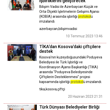
işbirliklerini geliştirecek
Bilişim Vadisi ile Azerbaycan Küçük ve
Orta Ölçekli İşletmelerin Gelişimi Ajansı
(KOBİA) arasında işbirliği
protokol
ü
imzalandı.
azerbaycan,bilişimvadisi
10 Temmuz 2023 13:46
TİKA'dan Kosova'daki çiftçilere
destek
Kosova'nın kuzeydoğusundaki Poduyeva
Belediyesi ile Türk İşbirliği ve
Koordinasyon Ajansı Başkanlığı (TİKA)
arasında "Poduyeva Belediyesinde
Çiftçilerin Desteklenmesi" projesi
kapsamında işbirliği
protokol
ü imzalandı.
tika,kosova,çiftçi
20 Haziran 2023 21:31
Türk Dünyası Belediyeler Birliği