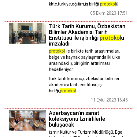
kktc,türkiye,eğitim,iş birliği
protokol
ü
05 Ekim 2023 17:51
Türk Tarih Kurumu, Özbekistan
Bilimler Akademisi Tarih
Enstitüsü ile iş birliği
protokol
ü
imzaladı
protokol
ile birlikte tarih araştırmaları,
belge ve kaynak paylaşımında iki ülke
arasındaki iş birliğinin artırılması
hedefleniyor.
türk tarih kurumu,özbekistan bilimler
akademisi tarih enstitüsü,iş
birliği,
protokol
11 Eylül 2023 16:45
Azerbaycan'ın sanat
koleksiyonu İzmirlilerle
buluşacak
İzmir Kültür ve Turizm Müdürlüğü, Ege