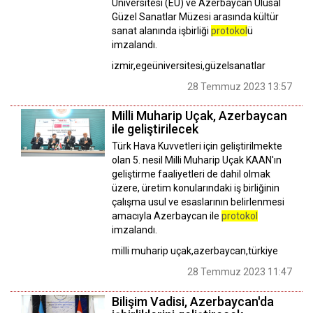
Üniversitesi (EÜ) ve Azerbaycan Ulusal
Güzel Sanatlar Müzesi arasında kültür
sanat alanında işbirliği
protokol
ü
imzalandı.
izmir,egeüniversitesi,güzelsanatlar
28 Temmuz 2023 13:57
Milli Muharip Uçak, Azerbaycan
ile geliştirilecek
Türk Hava Kuvvetleri için geliştirilmekte
olan 5. nesil Milli Muharip Uçak KAAN'ın
geliştirme faaliyetleri de dahil olmak
üzere, üretim konularındaki iş birliğinin
çalışma usul ve esaslarının belirlenmesi
amacıyla Azerbaycan ile
protokol
imzalandı.
milli muharip uçak,azerbaycan,türkiye
28 Temmuz 2023 11:47
Bilişim Vadisi, Azerbaycan'da