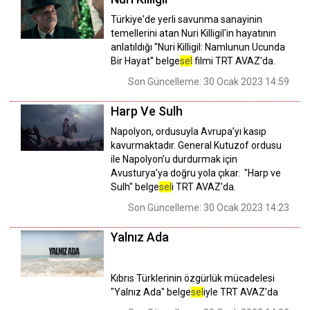
Türkiye'de yerli savunma sanayinin
temellerini atan Nuri Killigil'in hayatının
anlatıldığı ''Nuri Killigil: Namlunun Ucunda
Bir Hayat'' belge
sel
filmi TRT AVAZ'da.
Son Güncelleme: 30 Ocak 2023 14:59
Harp Ve Sulh
Napolyon, ordusuyla Avrupa’yı kasıp
kavurmaktadır. General Kutuzof ordusu
ile Napolyon’u durdurmak için
Avusturya’ya doğru yola çıkar. "Harp ve
Sulh" belge
sel
i TRT AVAZ'da.
Son Güncelleme: 30 Ocak 2023 14:23
Yalnız Ada
Kıbrıs Türklerinin özgürlük mücadelesi
"Yalnız Ada" belge
sel
iyle TRT AVAZ'da