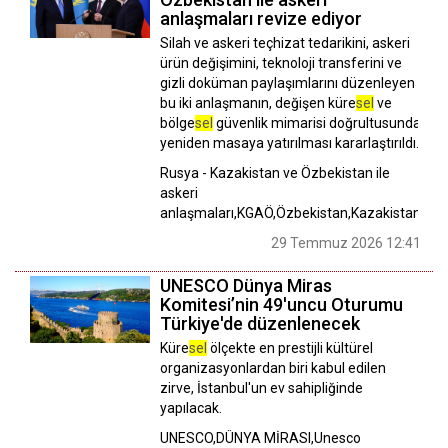
anlaşmaları revize ediyor
Silah ve askeri teçhizat tedarikini, askeri
ürün değişimini, teknoloji transferini ve
gizli doküman paylaşımlarını düzenleyen
bu iki anlaşmanın, değişen küre
sel
ve
bölge
sel
güvenlik mimarisi doğrultusunda
yeniden masaya yatırılması kararlaştırıldı.
Rusya - Kazakistan ve Özbekistan ile
askeri
anlaşmaları,KGAÖ,Özbekistan,Kazakistan
29 Temmuz 2026 12:41
UNESCO Dünya Miras
Komitesi’nin 49'uncu Oturumu
Türkiye'de düzenlenecek
Küre
sel
ölçekte en prestijli kültürel
organizasyonlardan biri kabul edilen
zirve, İstanbul'un ev sahipliğinde
yapılacak.
UNESCO,DÜNYA MİRASI,Unesco