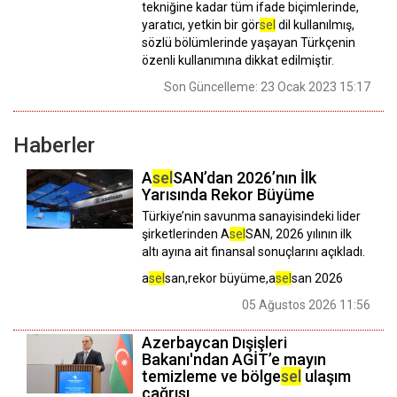
tekniğine kadar tüm ifade biçimlerinde,
yaratıcı, yetkin bir gör
sel
dil kullanılmış,
sözlü bölümlerinde yaşayan Türkçenin
özenli kullanımına dikkat edilmiştir.
Son Güncelleme: 23 Ocak 2023 15:17
Haberler
A
sel
SAN’dan 2026’nın İlk
Yarısında Rekor Büyüme
Türkiye’nin savunma sanayisindeki lider
şirketlerinden A
sel
SAN, 2026 yılının ilk
altı ayına ait finansal sonuçlarını açıkladı.
a
sel
san,rekor büyüme,a
sel
san 2026
05 Ağustos 2026 11:56
Azerbaycan Dışişleri
Bakanı'ndan AGİT’e mayın
temizleme ve bölge
sel
ulaşım
çağrısı