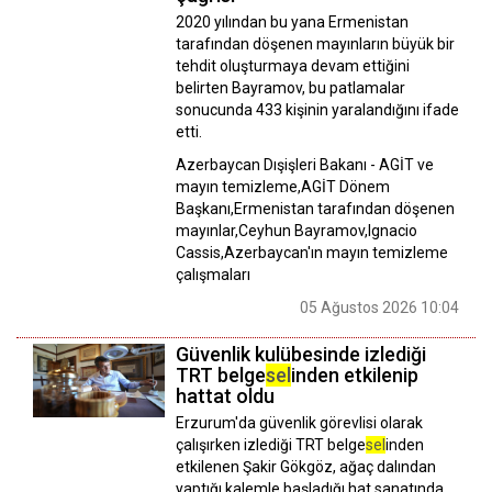
2020 yılından bu yana Ermenistan
tarafından döşenen mayınların büyük bir
tehdit oluşturmaya devam ettiğini
belirten Bayramov, bu patlamalar
sonucunda 433 kişinin yaralandığını ifade
etti.
Azerbaycan Dışişleri Bakanı - AGİT ve
mayın temizleme,AGİT Dönem
Başkanı,Ermenistan tarafından döşenen
mayınlar,Ceyhun Bayramov,Ignacio
Cassis,Azerbaycan'ın mayın temizleme
çalışmaları
05 Ağustos 2026 10:04
Güvenlik kulübesinde izlediği
TRT belge
sel
inden etkilenip
hattat oldu
Erzurum'da güvenlik görevlisi olarak
çalışırken izlediği TRT belge
sel
inden
etkilenen Şakir Gökgöz, ağaç dalından
yaptığı kalemle başladığı hat sanatında