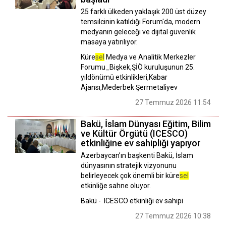
25 farklı ülkeden yaklaşık 200 üst düzey
temsilcinin katıldığı Forum'da, modern
medyanın geleceği ve dijital güvenlik
masaya yatırılıyor.
Küre
sel
Medya ve Analitik Merkezler
Forumu_Bişkek,ŞİÖ kuruluşunun 25.
yıldönümü etkinlikleri,Kabar
Ajansı,Mederbek Şermetaliyev
27 Temmuz 2026 11:54
Bakü, İslam Dünyası Eğitim, Bilim
ve Kültür Örgütü (ICESCO)
etkinliğine ev sahipliği yapıyor
Azerbaycan’ın başkenti Bakü, İslam
dünyasının stratejik vizyonunu
belirleyecek çok önemli bir küre
sel
etkinliğe sahne oluyor.
Bakü - ICESCO etkinliği ev sahipi
27 Temmuz 2026 10:38