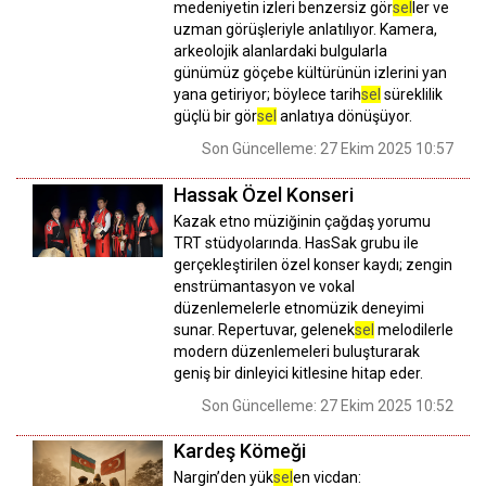
medeniyetin izleri benzersiz gör
sel
ler ve
uzman görüşleriyle anlatılıyor. Kamera,
arkeolojik alanlardaki bulgularla
günümüz göçebe kültürünün izlerini yan
yana getiriyor; böylece tarih
sel
süreklilik
güçlü bir gör
sel
anlatıya dönüşüyor.
Son Güncelleme: 27 Ekim 2025 10:57
Hassak Özel Konseri
Kazak etno müziğinin çağdaş yorumu
TRT stüdyolarında. HasSak grubu ile
gerçekleştirilen özel konser kaydı; zengin
enstrümantasyon ve vokal
düzenlemelerle etnomüzik deneyimi
sunar. Repertuvar, gelenek
sel
melodilerle
modern düzenlemeleri buluşturarak
geniş bir dinleyici kitlesine hitap eder.
Son Güncelleme: 27 Ekim 2025 10:52
Kardeş Kömeği
Nargin’den yük
sel
en vicdan: