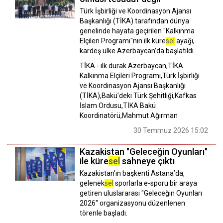
Türk İşbirliği ve Koordinasyon Ajansı
Başkanlığı (TİKA) tarafından dünya
genelinde hayata geçirilen "Kalkınma
Elçileri Programı"nın ilk küre
sel
ayağı,
kardeş ülke Azerbaycan’da başlatıldı.
TİKA - ilk durak Azerbaycan,TİKA
Kalkınma Elçileri Programı,Türk İşbirliği
ve Koordinasyon Ajansı Başkanlığı
(TİKA),Bakü’deki Türk Şehitliği,Kafkas
İslam Ordusu,TİKA Bakü
Koordinatörü,Mahmut Ağırman
30 Temmuz 2026 15:02
Kazakistan "Geleceğin Oyunları"
ile küre
sel
sahneye çıktı
Kazakistan’ın başkenti Astana’da,
gelenek
sel
sporlarla e-sporu bir araya
getiren uluslararası "Geleceğin Oyunları
2026" organizasyonu düzenlenen
törenle başladı.