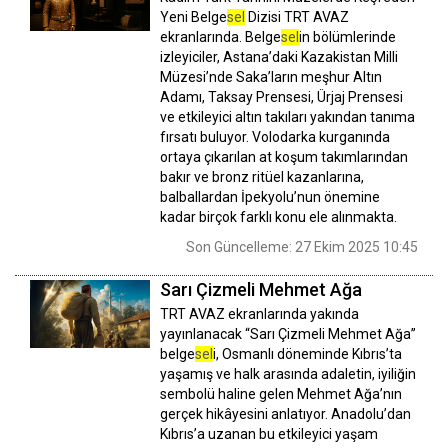
Yeni Belge
sel
Dizisi TRT AVAZ
ekranlarında. Belge
sel
in bölümlerinde
izleyiciler, Astana’daki Kazakistan Milli
Müzesi’nde Saka’ların meşhur Altın
Adamı, Taksay Prensesi, Ürjaj Prensesi
ve etkileyici altın takıları yakından tanıma
fırsatı buluyor. Volodarka kurganında
ortaya çıkarılan at koşum takımlarından
bakır ve bronz ritüel kazanlarına,
balballardan İpekyolu’nun önemine
kadar birçok farklı konu ele alınmakta.
Son Güncelleme: 27 Ekim 2025 10:45
Sarı Çizmeli Mehmet Ağa
TRT AVAZ ekranlarında yakında
yayınlanacak “Sarı Çizmeli Mehmet Ağa”
belge
sel
i, Osmanlı döneminde Kıbrıs’ta
yaşamış ve halk arasında adaletin, iyiliğin
sembolü haline gelen Mehmet Ağa’nın
gerçek hikâyesini anlatıyor. Anadolu’dan
Kıbrıs’a uzanan bu etkileyici yaşam