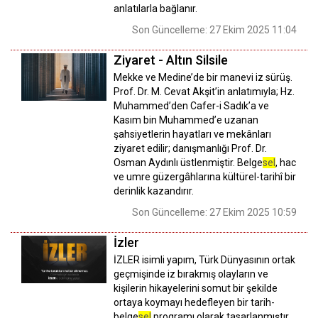
anlatılarla bağlanır.
Son Güncelleme: 27 Ekim 2025 11:04
Ziyaret - Altın Silsile
Mekke ve Medine’de bir manevi iz sürüş.
Prof. Dr. M. Cevat Akşit’in anlatımıyla; Hz.
Muhammed’den Cafer-i Sadık’a ve
Kasım bin Muhammed’e uzanan
şahsiyetlerin hayatları ve mekânları
ziyaret edilir; danışmanlığı Prof. Dr.
Osman Aydınlı üstlenmiştir. Belge
sel
, hac
ve umre güzergâhlarına kültürel-tarihî bir
derinlik kazandırır.
Son Güncelleme: 27 Ekim 2025 10:59
İzler
İZLER isimli yapım, Türk Dünyasının ortak
geçmişinde iz bırakmış olayların ve
kişilerin hikayelerini somut bir şekilde
ortaya koymayı hedefleyen bir tarih-
belge
sel
programı olarak tasarlanmıştır.