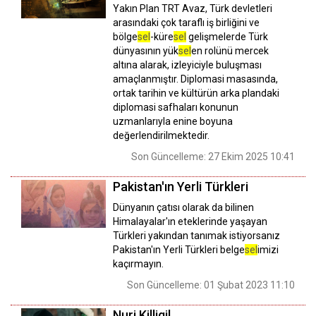
Yakın Plan TRT Avaz, Türk devletleri
arasındaki çok taraflı iş birliğini ve
bölge
sel
-küre
sel
gelişmelerde Türk
dünyasının yük
sel
en rolünü mercek
altına alarak, izleyiciyle buluşması
amaçlanmıştır. Diplomasi masasında,
ortak tarihin ve kültürün arka plandaki
diplomasi safhaları konunun
uzmanlarıyla enine boyuna
değerlendirilmektedir.
Son Güncelleme: 27 Ekim 2025 10:41
Pakistan'ın Yerli Türkleri
Dünyanın çatısı olarak da bilinen
Himalayalar'ın eteklerinde yaşayan
Türkleri yakından tanımak istiyorsanız
Pakistan'ın Yerli Türkleri belge
sel
imizi
kaçırmayın.
Son Güncelleme: 01 Şubat 2023 11:10
Nuri Killigil