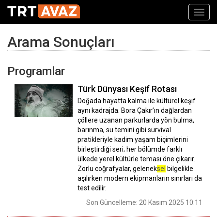
Toggl
navig
Arama Sonuçları
Programlar
Türk Dünyası Keşif Rotası
Doğada hayatta kalma ile kültürel keşif
aynı kadrajda. Bora Çakır’ın dağlardan
çöllere uzanan parkurlarda yön bulma,
barınma, su temini gibi survival
pratikleriyle kadim yaşam biçimlerini
birleştirdiği seri; her bölümde farklı
ülkede yerel kültürle teması öne çıkarır.
Zorlu coğrafyalar, gelenek
sel
bilgelikle
aşılırken modern ekipmanların sınırları da
test edilir.
Son Güncelleme: 20 Kasım 2025 10:11