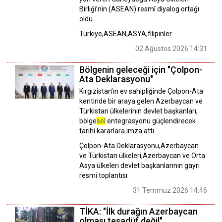
Birliği’nin (ASEAN) resmî diyalog ortağı
oldu.
Türkiye,ASEAN,ASYA,filipinler
02 Ağustos 2026 14:31
Bölgenin geleceği için "Çolpon-
Ata Deklarasyonu"
Kırgızistan’ın ev sahipliğinde Çolpon-Ata
kentinde bir araya gelen Azerbaycan ve
Türkistan ülkelerinin devlet başkanları,
bölge
sel
entegrasyonu güçlendirecek
tarihi kararlara imza attı.
Çolpon-Ata Deklarasyonu,Azerbaycan
ve Türkistan ülkeleri,Azerbaycan ve Orta
Asya ülkeleri devlet başkanlarının gayri
resmi toplantısı
31 Temmuz 2026 14:46
TİKA: "İlk durağın Azerbaycan
olması tesadüf değil"