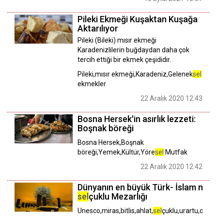
Pileki Ekmeği Kuşaktan Kuşağa
Aktarılıyor
Pileki (Bileki) mısır ekmeği
Karadenizlilerin buğdaydan daha çok
tercih ettiği bir ekmek çeşididir.
Pileki,mısır ekmeği,Karadeniz,Gelenek
sel
ekmekler
22 Aralık 2020 12:43
Bosna Hersek'in asırlık lezzeti:
Boşnak böreği
Bosna Hersek,Boşnak
böreği,Yemek,Kültür,Yöre
sel
Mutfak
22 Aralık 2020 12:42
Dünyanın en büyük Türk- İslam mezar
sel
çuklu Mezarlığı
Unesco,miras,bitlis,ahlat,
sel
çuklu,urartu,osman