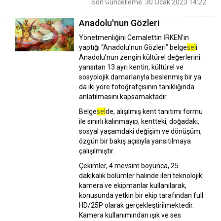
Son Güncelleme: 30 Ocak 2023 14:22
Anadolu'nun Gözleri
Yönetmenliğini Cemalettin İRKEN’in
yaptığı “Anadolu’nun Gözleri” belge
sel
i
Anadolu’nun zengin kültürel değerlerini
yansıtan 13 ayrı kentin, kültürel ve
sosyolojik damarlarıyla beslenmiş bir ya
da iki yöre fotoğrafçısının tanıklığında
anlatılmasını kapsamaktadır.
Belge
sel
de, alışılmış kent tanıtımı formu
ile sınırlı kalınmayıp, kentteki, doğadaki,
sosyal yaşamdaki değişim ve dönüşüm,
özgün bir bakış açısıyla yansıtılmaya
çalışılmıştır.
Çekimler, 4 mevsim boyunca, 25
dakikalık bölümler halinde ileri teknolojik
kamera ve ekipmanlar kullanılarak,
konusunda yetkin bir ekip tarafından full
HD/25P olarak gerçekleştirilmektedir.
Kamera kullanımından ışık ve ses