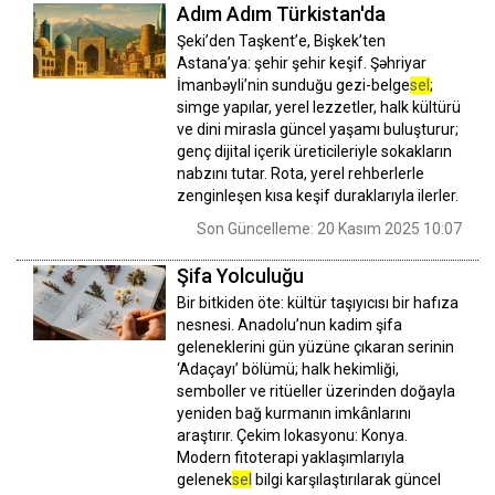
Adım Adım Türkistan'da
Şeki’den Taşkent’e, Bişkek’ten
Astana’ya: şehir şehir keşif. Şəhriyar
İmanbəyli’nin sunduğu gezi-belge
sel
;
simge yapılar, yerel lezzetler, halk kültürü
ve dini mirasla güncel yaşamı buluşturur;
genç dijital içerik üreticileriyle sokakların
nabzını tutar. Rota, yerel rehberlerle
zenginleşen kısa keşif duraklarıyla ilerler.
Son Güncelleme: 20 Kasım 2025 10:07
Şifa Yolculuğu
Bir bitkiden öte: kültür taşıyıcısı bir hafıza
nesnesi. Anadolu’nun kadim şifa
geleneklerini gün yüzüne çıkaran serinin
‘Adaçayı’ bölümü; halk hekimliği,
semboller ve ritüeller üzerinden doğayla
yeniden bağ kurmanın imkânlarını
araştırır. Çekim lokasyonu: Konya.
Modern fitoterapi yaklaşımlarıyla
gelenek
sel
bilgi karşılaştırılarak güncel