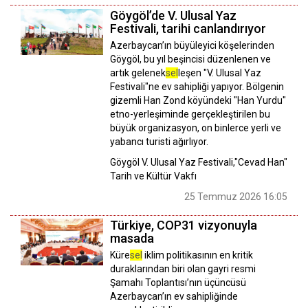
Göygöl’de V. Ulusal Yaz
Festivali, tarihi canlandırıyor
Azerbaycan’ın büyüleyici köşelerinden
Göygöl, bu yıl beşincisi düzenlenen ve
artık gelenek
sel
leşen "V. Ulusal Yaz
Festivali"ne ev sahipliği yapıyor. Bölgenin
gizemli Han Zond köyündeki "Han Yurdu"
etno-yerleşiminde gerçekleştirilen bu
büyük organizasyon, on binlerce yerli ve
yabancı turisti ağırlıyor.
Göygöl V. Ulusal Yaz Festivali,"Cevad Han"
Tarih ve Kültür Vakfı
25 Temmuz 2026 16:05
Türkiye, COP31 vizyonuyla
masada
Küre
sel
iklim politikasının en kritik
duraklarından biri olan gayri resmi
Şamahı Toplantısı’nın üçüncüsü
Azerbaycan’ın ev sahipliğinde