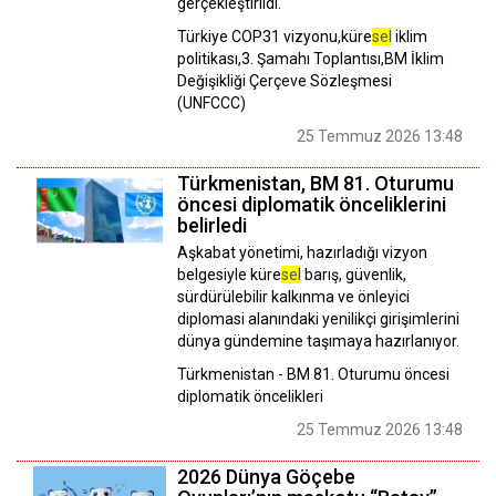
gerçekleştirildi.
Türkiye COP31 vizyonu,küre
sel
iklim
politikası,3. Şamahı Toplantısı,BM İklim
Değişikliği Çerçeve Sözleşmesi
(UNFCCC)
25 Temmuz 2026 13:48
Türkmenistan, BM 81. Oturumu
öncesi diplomatik önceliklerini
belirledi
Aşkabat yönetimi, hazırladığı vizyon
belgesiyle küre
sel
barış, güvenlik,
sürdürülebilir kalkınma ve önleyici
diplomasi alanındaki yenilikçi girişimlerini
dünya gündemine taşımaya hazırlanıyor.
Türkmenistan - BM 81. Oturumu öncesi
diplomatik öncelikleri
25 Temmuz 2026 13:48
2026 Dünya Göçebe