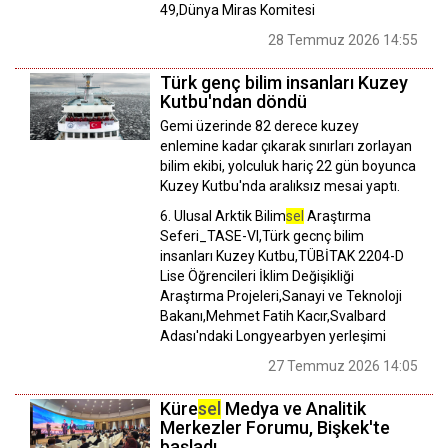
49,Dünya Miras Komitesi
28 Temmuz 2026 14:55
Türk genç bilim insanları Kuzey
Kutbu'ndan döndü
Gemi üzerinde 82 derece kuzey
enlemine kadar çıkarak sınırları zorlayan
bilim ekibi, yolculuk hariç 22 gün boyunca
Kuzey Kutbu'nda aralıksız mesai yaptı.
6. Ulusal Arktik Bilim
sel
Araştırma
Seferi_TASE-VI,Türk gecnç bilim
insanları Kuzey Kutbu,TÜBİTAK 2204-D
Lise Öğrencileri İklim Değişikliği
Araştırma Projeleri,Sanayi ve Teknoloji
Bakanı,Mehmet Fatih Kacır,Svalbard
Adası'ndaki Longyearbyen yerleşimi
27 Temmuz 2026 14:05
Küre
sel
Medya ve Analitik
Merkezler Forumu, Bişkek'te
başladı