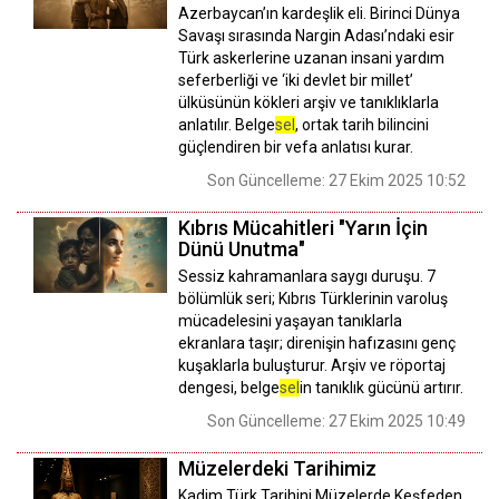
Azerbaycan’ın kardeşlik eli. Birinci Dünya
Savaşı sırasında Nargin Adası’ndaki esir
Türk askerlerine uzanan insani yardım
seferberliği ve ‘iki devlet bir millet’
ülküsünün kökleri arşiv ve tanıklıklarla
anlatılır. Belge
sel
, ortak tarih bilincini
güçlendiren bir vefa anlatısı kurar.
Son Güncelleme: 27 Ekim 2025 10:52
Kıbrıs Mücahitleri "Yarın İçin
Dünü Unutma"
Sessiz kahramanlara saygı duruşu. 7
bölümlük seri; Kıbrıs Türklerinin varoluş
mücadelesini yaşayan tanıklarla
ekranlara taşır; direnişin hafızasını genç
kuşaklarla buluşturur. Arşiv ve röportaj
dengesi, belge
sel
in tanıklık gücünü artırır.
Son Güncelleme: 27 Ekim 2025 10:49
Müzelerdeki Tarihimiz
Kadim Türk Tarihini Müzelerde Keşfeden