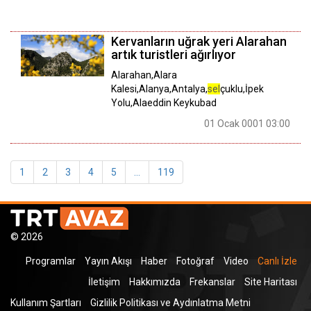
Kervanların uğrak yeri Alarahan
artık turistleri ağırlıyor
Alarahan,Alara
Kalesi,Alanya,Antalya,
sel
çuklu,İpek
Yolu,Alaeddin Keykubad
01 Ocak 0001 03:00
1
2
3
4
5
...
119
© 2026
Programlar
Yayın Akışı
Haber
Fotoğraf
Video
Canlı İzle
İletişim
Hakkımızda
Frekanslar
Site Haritası
Kullanım Şartları
Gizlilik Politikası ve Aydınlatma Metni