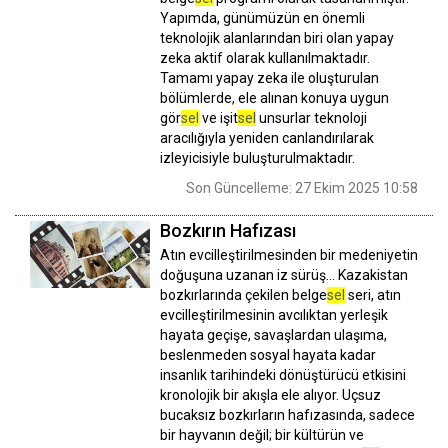
Yapımda, günümüzün en önemli
teknolojik alanlarından biri olan yapay
zeka aktif olarak kullanılmaktadır.
Tamamı yapay zeka ile oluşturulan
bölümlerde, ele alınan konuya uygun
gör
sel
ve işit
sel
unsurlar teknoloji
aracılığıyla yeniden canlandırılarak
izleyicisiyle buluşturulmaktadır.
Son Güncelleme: 27 Ekim 2025 10:58
Bozkırın Hafızası
Atın evcilleştirilmesinden bir medeniyetin
doğuşuna uzanan iz sürüş… Kazakistan
bozkırlarında çekilen belge
sel
seri, atın
evcilleştirilmesinin avcılıktan yerleşik
hayata geçişe, savaşlardan ulaşıma,
beslenmeden sosyal hayata kadar
insanlık tarihindeki dönüştürücü etkisini
kronolojik bir akışla ele alıyor. Uçsuz
bucaksız bozkırların hafızasında, sadece
bir hayvanın değil; bir kültürün ve