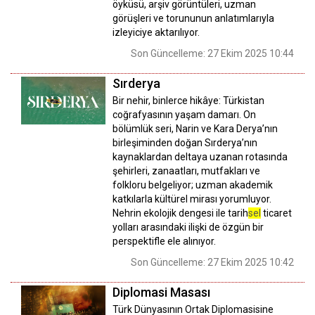
öyküsü, arşiv görüntüleri, uzman
görüşleri ve torununun anlatımlarıyla
izleyiciye aktarılıyor.
Son Güncelleme: 27 Ekim 2025 10:44
Sırderya
Bir nehir, binlerce hikâye: Türkistan
coğrafyasının yaşam damarı. On
bölümlük seri, Narin ve Kara Derya’nın
birleşiminden doğan Sırderya’nın
kaynaklardan deltaya uzanan rotasında
şehirleri, zanaatları, mutfakları ve
folkloru belgeliyor; uzman akademik
katkılarla kültürel mirası yorumluyor.
Nehrin ekolojik dengesi ile tarih
sel
ticaret
yolları arasındaki ilişki de özgün bir
perspektifle ele alınıyor.
Son Güncelleme: 27 Ekim 2025 10:42
Diplomasi Masası
Türk Dünyasının Ortak Diplomasisine