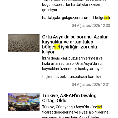
bugün icazetli bir hattat olarak eser
çıkartıyor.
hattat,şakir gökgöz,erzurum,trt belge
sel
i
04 Ağustos 2026 12:33
Orta Asya'da su sorunu: Azalan
kaynaklar ve artan talep
bölge
sel
işbirliğini zorunlu
kılıyor
İklim değişikliği, buzulların erimesi ve
hızla artan su talebi Orta Asya'da su
kaynakları üzerindeki baskıyı artırıyor.
taşkent,özbekistan,bahadır kamilov
04 Ağustos 2026 12:31
Türkiye, ASEAN’ın Diyalog
Ortağı Oldu
Türkiye, Güneydoğu Asya’da küre
sel
ticaret dengelerine ve siyasi işbirliklerine
yön veren Güneydoğu Asya Ülkeleri