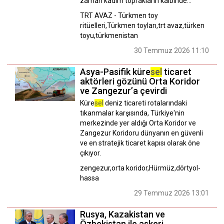
zaman kadim toprakların kalbinde…
TRT AVAZ - Türkmen toy
ritüelleri,Türkmen toyları,trt avaz,türken
toyu,türkmenistan
30 Temmuz 2026 11:10
Asya-Pasifik küre
sel
ticaret
aktörleri gözünü Orta Koridor
ve Zangezur’a çevirdi
Küre
sel
deniz ticareti rotalarındaki
tıkanmalar karşısında, Türkiye'nin
merkezinde yer aldığı Orta Koridor ve
Zangezur Koridoru dünyanın en güvenli
ve en stratejik ticaret kapısı olarak öne
çıkıyor.
zengezur,orta koridor,Hürmüz,dörtyol-
hassa
29 Temmuz 2026 13:01
Rusya, Kazakistan ve
Özbekistan ile askeri