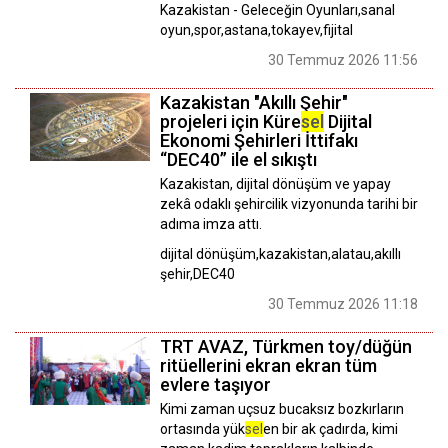
Kazakistan - Geleceğin Oyunları,sanal
oyun,spor,astana,tokayev,fijital
30 Temmuz 2026 11:56
Kazakistan "Akıllı Şehir"
projeleri için Küre
sel
Dijital
Ekonomi Şehirleri İttifakı
“DEC40” ile el sıkıştı
Kazakistan, dijital dönüşüm ve yapay
zekâ odaklı şehircilik vizyonunda tarihi bir
adıma imza attı.
dijital dönüşüm,kazakistan,alatau,akıllı
şehir,DEC40
30 Temmuz 2026 11:18
TRT AVAZ, Türkmen toy/düğün
ritüellerini ekran ekran tüm
evlere taşıyor
​​​​​​​Kimi zaman uçsuz bucaksız bozkırların
ortasında yük
sel
en bir ak çadırda, kimi