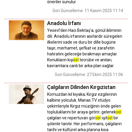
öneriler sunulur.
Son Güncelleme: 11 Kasım 2025 11:14
Anadolu İrfanı
Yesevî’den Hacı Bektaş’a; gönül ikliminin
dili. Anadolu irfanının asırlardır süregelen
ilkelerini sade ve duru bir dille bugüne
taşır; merhamet, şefkat ve zarafetin
hatıratını geleceğe bırakmayı amaçlar.
Konukların kişi
sel
tecrübe ve anıları,
kavramlara canlı bir arka plan sağlar.
Son Güncelleme: 27 Ekim 2025 11:06
Çalgıların Dilinden Kırgızistan
Komuzdan kıl kıyaka; Kırgız ezgilerinin
kalbine yolculuk. Manas TV stüdyo
çekimleriyle Kırgız müziğinin önde gelen
topluluklarını bir araya getirir; gelenek
sel
çalgıları ve repertuvarı gör
sel
-işit
sel
bir
şölenle tanıtır. Her performans, çalgıların
tarihi ve kültürel arka planına kısa