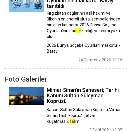
Oyunları’nın maskotu “Batay”
tanıtıldı
Kırgızistan dağlarının asil hakimi ve
ülkenin en önemli ulusal sembollerinden
biri olan kar parsı, 2026 Dünya Göçebe
Oyunları’nın gör
sel
kimliği ve resmi yüzü
oldu.
2026 Dünya Göçebe Oyunları maskotu -
Batay
24 Temmuz 2026 10:16
Foto Galeriler
Mimar Sinan'ın Şaheseri; Tarihi
Kanuni Sultan Süleyman
Köprüsü
Kanuni Sultan Sülayman Köprüsü,Mimar
Sinan,Tarih,köprü,Zigetvar
Kuşatmas,2.
sel
im
13 Eylül 2021 13:37