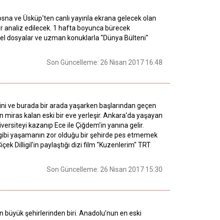
sna ve Üsküp'ten canlı yayınla ekrana gelecek olan
r analiz edilecek. 1 hafta boyunca bürecek
. Özel dosyalar ve uzman konuklarla "Dünya Bülteni"
Son Güncelleme: 26 Nisan 2017 16:48
erini ve burada bir arada yaşarken başlarından geçen
en miras kalan eski bir eve yerleşir. Ankara'da yaşayan
versiteyi kazanıp Ece ile Çiğdem'in yanına gelir.
 gibi yaşamanın zor olduğu bir şehirde pes etmemek
çek Dilligil'in paylaştığı dizi film "Kuzenlerim" TRT
Son Güncelleme: 26 Nisan 2017 15:30
n büyük şehirlerinden biri. Anadolu’nun en eski