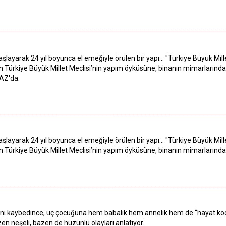
aşlayarak 24 yıl boyunca el emeğiyle örülen bir yapı... "Türkiye Büyük Mi
üren Türkiye Büyük Millet Meclisi’nin yapım öyküsüne, binanın mimarlarından
VAZ'da.
aşlayarak 24 yıl boyunca el emeğiyle örülen bir yapı... "Türkiye Büyük Mi
üren Türkiye Büyük Millet Meclisi’nin yapım öyküsüne, binanın mimarlarından
eşini kaybedince, üç çocuğuna hem babalık hem annelik hem de “hayat ko
en neşeli, bazen de hüzünlü olayları anlatıyor.