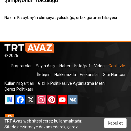
Şampiyonun Yolculuğu
Nazım Kızaybay’ın olimpiyat yolculuğu, ortak gururun hikâyesi…
© 2026
Programlar
Yayın Akışı
Haber
Fotoğraf
Video
Canlı İzle
İletişim
Hakkımızda
Frekanslar
Site Haritası
Kullanım Şartları
Gizlilik Politikası ve Aydınlatma Metni
Çerez Politikası
Facebook
X
Instagram
Pinterest
YouTube
VK
Odnoklassniki
TRT Avaz web sitesi çerez kullanmaktadır.
Kabul et
Sitede gezinmeye devam ederek, çerez