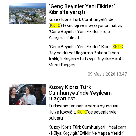
"Genç Beyinler Yeni Fikirler"
Kıbrıs’ta yarıştı
Kuzey Kıbrıs Türk Cumhuriyeti’nde
(
KKTC
) teknoloji ve inovasyonun nabzı,
"Genç Beyinler Yeni Fikirler Proje
Yarışması" ile attı.
"Genç Beyinler Yeni Fikirler" Kıbrıs,
KKTC
Bayındırlık ve Ulaştırma Bakanı,Erhan
Arıklı,Türkiye’nin Lefkoşa Büyükelçisi,Ali
Murat Başçeri
09 Mayıs 2026 13:47
Kuzey Kıbrıs Türk
Cumhuriyeti’nde Yeşilçam
rüzgarı esti
Türkiyenin tanınan sinema oyuncusu
Hülya Koçyiğit,
KKTC
’de sevenleriyle
buluştu
Kuzey Kıbrıs Türk Cumhuriyeti - Yeşilçam
- Hülya Koçyiğit,"Evlidir Ne Yapsa Yeridir"