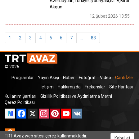
Azerbaycan,Türkiye,iş dünyası,ATİB,Birol
Akgün
12 Şubat 2026 13:55
1
2
3
4
5
6
7
...
83
© 2026
Programlar
Yayın Akışı
Haber
Fotoğraf
Video
Canlı İzle
İletişim
Hakkımızda
Frekanslar
Site Haritası
Kullanım Şartları
Gizlilik Politikası ve Aydınlatma Metni
Çerez Politikası
Facebook
X
Instagram
Pinterest
YouTube
VK
Odnoklassniki
TRT Avaz web sitesi çerez kullanmaktadır.
Kabul et