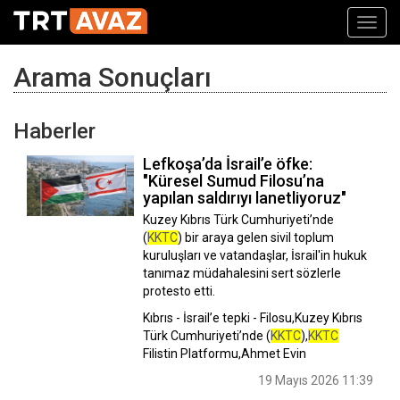
Toggl
navig
Arama Sonuçları
Haberler
Lefkoşa’da İsrail’e öfke:
"Küresel Sumud Filosu’na
yapılan saldırıyı lanetliyoruz"
Kuzey Kıbrıs Türk Cumhuriyeti’nde
(
KKTC
) bir araya gelen sivil toplum
kuruluşları ve vatandaşlar, İsrail'in hukuk
tanımaz müdahalesini sert sözlerle
protesto etti.
Kıbrıs - İsrail’e tepki - Filosu,Kuzey Kıbrıs
Türk Cumhuriyeti’nde (
KKTC
),
KKTC
Filistin Platformu,Ahmet Evin
19 Mayıs 2026 11:39