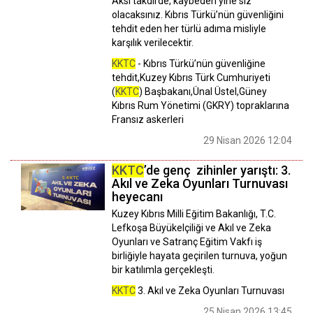
Aksi takdirde, kaybeden yine siz
olacaksınız. Kıbrıs Türkü’nün güvenliğini
tehdit eden her türlü adıma misliyle
karşılık verilecektir.
KKTC
- Kıbrıs Türkü’nün güvenliğine
tehdit,Kuzey Kıbrıs Türk Cumhuriyeti
(
KKTC
) Başbakanı,Ünal Üstel,Güney
Kıbrıs Rum Yönetimi (GKRY) topraklarına
Fransız askerleri
29 Nisan 2026 12:04
KKTC
’de genç zihinler yarıştı: 3.
Akıl ve Zeka Oyunları Turnuvası
heyecanı
Kuzey Kıbrıs Milli Eğitim Bakanlığı, T.C.
Lefkoşa Büyükelçiliği ve Akıl ve Zeka
Oyunları ve Satranç Eğitim Vakfı iş
birliğiyle hayata geçirilen turnuva, yoğun
bir katılımla gerçekleşti.
KKTC
3. Akıl ve Zeka Oyunları Turnuvası
25 Nisan 2026 13:45