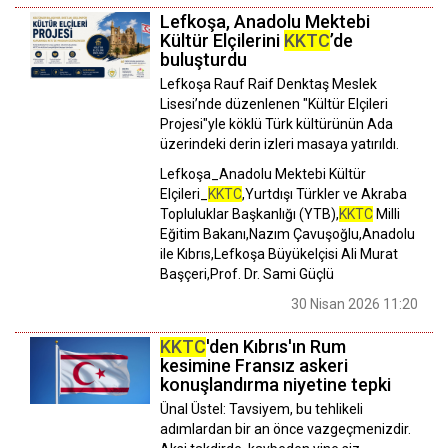
Lefkoşa, Anadolu Mektebi
Kültür Elçilerini
KKTC
’de
buluşturdu
Lefkoşa Rauf Raif Denktaş Meslek
Lisesi’nde düzenlenen "Kültür Elçileri
Projesi"yle köklü Türk kültürünün Ada
üzerindeki derin izleri masaya yatırıldı.
Lefkoşa_Anadolu Mektebi Kültür
Elçileri_
KKTC
,Yurtdışı Türkler ve Akraba
Topluluklar Başkanlığı (YTB),
KKTC
Milli
Eğitim Bakanı,Nazım Çavuşoğlu,Anadolu
ile Kıbrıs,Lefkoşa Büyükelçisi Ali Murat
Başçeri,Prof. Dr. Sami Güçlü
30 Nisan 2026 11:20
KKTC
'den Kıbrıs'ın Rum
kesimine Fransız askeri
konuşlandırma niyetine tepki
Ünal Üstel: Tavsiyem, bu tehlikeli
adımlardan bir an önce vazgeçmenizdir.