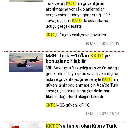
Türkiye'nin
KKTC
'nin güvenliğinin
artırılmasına yönelik planlamalar
çerçevesinde adaya gönderdiği F-16
savaş uçakları
KKTC
'de selamlama
uçuşu gerçekleştirdi
KKTC
,F-16,güvenlik,hava savunma
09 Mart 2026 11:49
MSB: Türk F-16'ları
KKTC
'ye
konuşlandırılabilir
Milli Savunma Bakanlığı İran ve Ortadoğu
genelinde ortaya çıkan savaş ve çatışma
riski ve güvenlik açığı nedeniyle
KKTC
'nin
güvenliğinin sağlanması için Ada'da Türk
savaş uçaklarının konuşlandırılması
fikrinin değerlendirildiğini bildirdi.
KKTC
,MSB,güvenlik,F-16
07 Mart 2026 16:14
KKTC
'ye temel olan Kıbrıs Türk