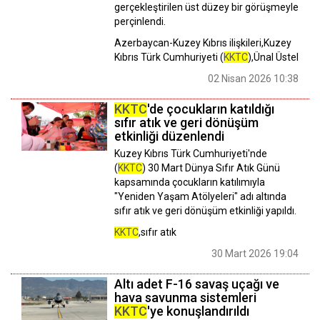
gerçekleştirilen üst düzey bir görüşmeyle
perçinlendi.
Azerbaycan-Kuzey Kıbrıs ilişkileri,Kuzey
Kıbrıs Türk Cumhuriyeti (
KKTC
),Ünal Üstel
02 Nisan 2026 10:38
KKTC
'de çocukların katıldığı
sıfır atık ve geri dönüşüm
etkinliği düzenlendi
Kuzey Kıbrıs Türk Cumhuriyeti'nde
(
KKTC
) 30 Mart Dünya Sıfır Atık Günü
kapsamında çocukların katılımıyla
"Yeniden Yaşam Atölyeleri" adı altında
sıfır atık ve geri dönüşüm etkinliği yapıldı.
KKTC
,sıfır atık
30 Mart 2026 19:04
Altı adet F-16 savaş uçağı ve
hava savunma sistemleri
KKTC
'ye konuşlandırıldı