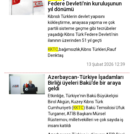
Federe Devleti'nin kuruluşunun
yıl dönümü
Kıbrıslı Türklerin devlet yapısını
kökleştirme, anayasa yapma ve çok
partili sisteme geçme gibi tecrübeler
yaşadığı Kıbrıs Türk Federe Devleti'nin
ilanının üzerinden 51 yıl geçti
KKTC
,bağımsızlık,Kıbrıs Türkleri,Rauf
Denktaş
13 Şubat 2026 12:39
Azerbaycan-Türkiye İşadamları
Birliği üyeleri Bakü'de bir araya
geldi
Etkinliğe, Türkiye'nin Bakü Büyükelçisi
Birol Akgün, Kuzey Kıbrıs Türk
Cumhuriyeti (
KKTC
) Bakü Temsilcisi Ufuk
Turganer, ATİB Başkanı Mürsel
Rüstemov, milletvekilleri ve çok sayıda iş
insanı katıldı