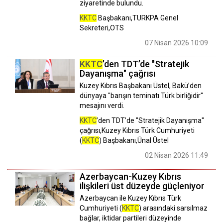
ziyaretinde bulundu.
KKTC
Başbakanı,TURKPA Genel
Sekreteri,OTS
07 Nisan 2026 10:09
KKTC
’den TDT’de "Stratejik
Dayanışma" çağrısı
Kuzey Kıbrıs Başbakanı Üstel, Bakü’den
dünyaya "barışın teminatı Türk birliğidir"
mesajını verdi.
KKTC
’den TDT’de "Stratejik Dayanışma"
çağrısı,Kuzey Kıbrıs Türk Cumhuriyeti
(
KKTC
) Başbakanı,Ünal Üstel
02 Nisan 2026 11:49
Azerbaycan-Kuzey Kıbrıs
ilişkileri üst düzeyde güçleniyor
Azerbaycan ile Kuzey Kıbrıs Türk
Cumhuriyeti (
KKTC
) arasındaki sarsılmaz
bağlar, iktidar partileri düzeyinde