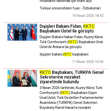
fırsatlarını tanıtmak için stant açtı.
Türkiye üniversiteleri fuarı - Özbekistan
16 Nisan 2026 18:42
Dışişleri Bakanı Fidan,
KKTC
Başbakanı Üstel ile görüştü
Dışişleri Bakanı Hakan Fidan, Kuzey Kıbrıs
Türk Cumhuriyeti (
KKTC
) Başbakanı Ünal
Üstel ile Ankara'da görüştü.
dışişleri bakanı,
KKTC
başbakanı
11 Nisan 2026 10:46
KKTC
Başbakanı, TURKPA Genel
Sekreterine nezaket
ziyaretinde bulundu
3 Nisan 2026 tarihinde, Kuzey Kıbrıs Türk
Cumhuriyeti (
KKTC
) Başbakanı Sayın
Ünal Üstel, Türk Devletleri Parlamenterler
Asamblesi (TURKPA) Genel Sekreteri
Büyükelçi Ramil Hasan’a nezaket