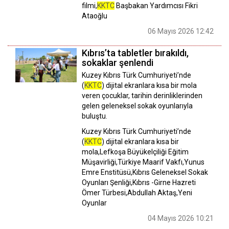
filmi,
KKTC
Başbakan Yardımcısı Fikri
Ataoğlu
06 Mayıs 2026 12:42
Kıbrıs’ta tabletler bırakıldı,
sokaklar şenlendi
Kuzey Kıbrıs Türk Cumhuriyeti’nde
(
KKTC
) dijital ekranlara kısa bir mola
veren çocuklar, tarihin derinliklerinden
gelen geleneksel sokak oyunlarıyla
buluştu.
Kuzey Kıbrıs Türk Cumhuriyeti’nde
(
KKTC
) dijital ekranlara kısa bir
mola,Lefkoşa Büyükelçiliği Eğitim
Müşavirliği,Türkiye Maarif Vakfı,Yunus
Emre Enstitüsü,Kıbrıs Geleneksel Sokak
Oyunları Şenliği,Kıbrıs -Girne Hazreti
Ömer Türbesi,Abdullah Aktaş,Yeni
Oyunlar
04 Mayıs 2026 10:21