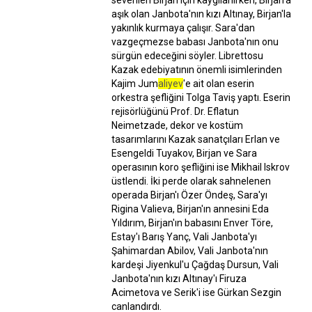
sevenleri Birjan için kaygılanırken, Birjan'a
aşık olan Janbota'nın kızı Altınay, Birjan'la
yakınlık kurmaya çalışır. Sara'dan
vazgeçmezse babası Janbota'nın onu
sürgün edeceğini söyler. Librettosu
Kazak edebiyatının önemli isimlerinden
Kajim Jum
aliyev
'e ait olan eserin
orkestra şefliğini Tolga Taviş yaptı. Eserin
rejisörlüğünü Prof. Dr. Eflatun
Neimetzade, dekor ve kostüm
tasarımlarını Kazak sanatçıları Erlan ve
Esengeldi Tuyakov, Birjan ve Sara
operasının koro şefliğini ise Mikhail Iskrov
üstlendi. İki perde olarak sahnelenen
operada Birjan'ı Özer Öndeş, Sara'yı
Rigina Valieva, Birjan'ın annesini Eda
Yıldırım, Birjan'ın babasını Enver Töre,
Estay'ı Barış Yanç, Vali Janbota'yı
Şahimardan Abilov, Vali Janbota'nın
kardeşi Jiyenkul'u Çağdaş Dursun, Vali
Janbota'nın kızı Altınay'ı Firuza
Acimetova ve Serik'i ise Gürkan Sezgin
canlandırdı.