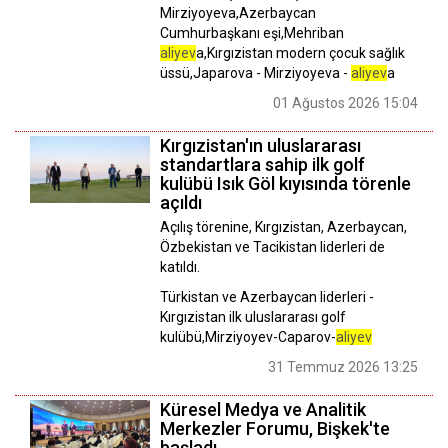
Mirziyoyeva,Azerbaycan
Cumhurbaşkanı eşi,Mehriban
aliyev
a,Kırgızistan modern çocuk sağlık
üssü,Japarova - Mirziyoyeva -
aliyev
a
01 Ağustos 2026 15:04
Kırgızistan'ın uluslararası
standartlara sahip ilk golf
kulübü Isık Göl kıyısında törenle
açıldı
Açılış törenine, Kırgızistan, Azerbaycan,
Özbekistan ve Tacikistan liderleri de
katıldı.
Türkistan ve Azerbaycan liderleri -
Kırgızistan ilk uluslararası golf
kulübü,Mirziyoyev-Caparov-
aliyev
31 Temmuz 2026 13:25
Küresel Medya ve Analitik
Merkezler Forumu, Bişkek'te
başladı