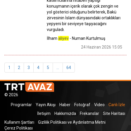
katılımcılarına hitaben yaptığı
konuşmanın içerik olarak çok zengin ve
yol gösterici olduğunu belirterek, Bakü
zirvesinin İslam dünyasındaki ortaklıkları
yepyeni bir seviyeye taşıyacağını
vurguladı.
İlham
aliyev
- Numan Kurtulmuş
24 Haziran 2026 15:05
1
2
3
4
5
...
64
© 2026
Programlar
Yayın Akışı
Haber
Fotoğraf
Video
Canlı İzle
İletişim
Hakkımızda
Frekanslar
Site Haritası
Kullanım Şartları
Gizlilik Politikası ve Aydınlatma Metni
Çerez Politikası