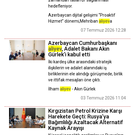
zamandan tasarruf sağlanması
hedefleniyor.
Azerbaycan dijital gelişimi “Proaktif
Hizmet” dönemi,Mehriban
aliyev
a
07 Temmuz 2026 12:28
Azerbaycan Cumhurbaşkanı
aliyev
, Adalet Bakanı Akın
Gürlek’i kabul etti
İki kardeş ülke arasındaki stratejik
ilişkilerin ve adalet alanındaki iş
birliklerinin ele alındığı görüşmede, birlik
ve ittifak mesajları öne çıktı.
İlham
aliyev
- Akın Gürlek
03 Temmuz 2026 11:04
Kırgızistan Petrol Krizine Karşı
Harekete Geçti: Rusya’ya
Bağımlılığı Azaltacak Alternatif
Kaynak Arayışı