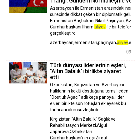
Trafiği: Gündem Normalleşme ve Ene
Azerbaycan ile Ermenistan arasındaki norma
sürecinde dikkat çeken bir diplomatik gelişme
Ermenistan Başbakanı Nikol Paşinyan, Azerb
Cumhurbaşkanı İlham
aliyev
ile bir telefon g
gerçekleştirdi.
azerbaycan,ermenistan,paşinyan,
aliyev
,ekono
09 Ağu
Türk dünyası liderlerinin eşleri,
"Altın Balalık"ı birlikte ziyaret
etti
Özbekistan, Kırgızistan ve Azerbaycan
halklarının köklü dostluğunu temsil eden
"Dostluk Ağacı" adlı keçe panoya, lider
eşleri birlikte son rötuşları ekleyerek bu
tarihi anı ölümsüzleştirdi.
Kırgızistan "Altın Balalık" Sağlık ve
Rehabilitasyon Merkezi,Aigul
Japarova,Özbekistan
Cumhurbaşkanı'nın eşi,Ziroat