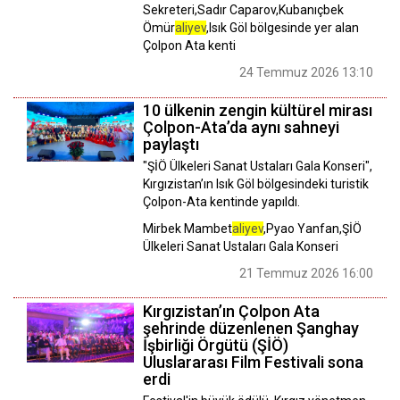
Sekreteri,Sadır Caparov,Kubanıçbek
Ömür
aliyev
,Isık Göl bölgesinde yer alan
Çolpon Ata kenti
24 Temmuz 2026 13:10
10 ülkenin zengin kültürel mirası
Çolpon-Ata’da aynı sahneyi
paylaştı
"ŞİÖ Ülkeleri Sanat Ustaları Gala Konseri",
Kırgızistan’ın Isık Göl bölgesindeki turistik
Çolpon-Ata kentinde yapıldı.
Mirbek Mambet
aliyev
,Pyao Yanfan,ŞİÖ
Ülkeleri Sanat Ustaları Gala Konseri
21 Temmuz 2026 16:00
Kırgızistan’ın Çolpon Ata
şehrinde düzenlenen Şanghay
İşbirliği Örgütü (ŞİÖ)
Uluslararası Film Festivali sona
erdi