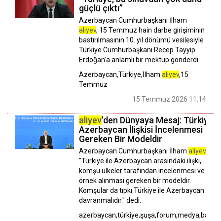
güçlü çıktı”
Azerbaycan Cumhurbaşkanı İlham
aliyev
, 15 Temmuz hain darbe girişiminin
bastırılmasının 10. yıl dönümü vesilesiyle
Türkiye Cumhurbaşkanı Recep Tayyip
Erdoğan’a anlamlı bir mektup gönderdi.
Azerbaycan,Türkiye,İlham
aliyev
,15
Temmuz
15 Temmuz 2026 11:14
aliyev
’den Dünyaya Mesaj: Türkiye-
Azerbaycan İlişkisi İncelenmesi
Gereken Bir Modeldir
Azerbaycan Cumhurbaşkanı İlham
aliyev
,
"Türkiye ile Azerbaycan arasındaki ilişki,
komşu ülkeler tarafından incelenmesi ve
örnek alınması gereken bir modeldir.
Komşular da tıpkı Türkiye ile Azerbaycan gibi
davranmalıdır." dedi.
azerbaycan,türkiye,şuşa,forum,medya,basın