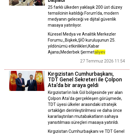
25 farklı ülkeden yaklaşık 200 üst düzey
temsilcinin katıldığı Forum'da, modern
medyanın geleceği ve dijital güvenlik
masaya yatırılıyor.
Küresel Medya ve Analitik Merkezler
Forumu_Bişkek,ŞİÖ kuruluşunun 25.
yıldönümü etkinlikleri,Kabar
Ajansı,Mederbek Şermet
aliyev
27 Temmuz 2026 11:54
Kırgızistan Cumhurbaşkanı,
TDT Genel Sekreteri ile Çolpon
Ata’da bir araya geldi
Kırgızistan'ın Isık Göl bölgesinde yer alan
Çolpon Ata'da gerçekleşen görüşmede,
TDT üyesi ülkeler arasındaki stratejik
ortaklığın derinleştirilmesi ve daha önce
kararlaştırılan mutabakatların sahaya
yansıtılması süreçleri masaya yatırıldı.
Kırgızistan Cumhurbaşkanı ve TDT Genel