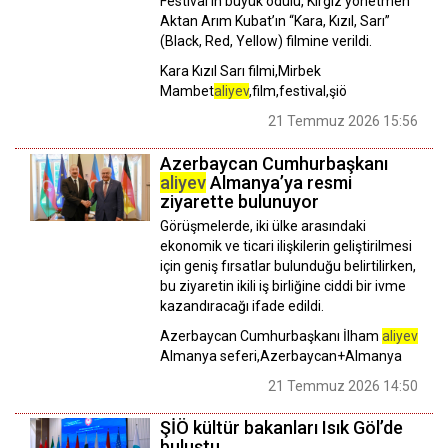
Festival'in büyük ödülü, Kırgız yönetmen
Aktan Arım Kubat’ın “Kara, Kızıl, Sarı”
(Black, Red, Yellow) filmine verildi.
Kara Kızıl Sarı filmi,Mirbek
Mambet
aliyev
,film,festival,şiö
21 Temmuz 2026 15:56
Azerbaycan Cumhurbaşkanı
aliyev
Almanya’ya resmi
ziyarette bulunuyor
Görüşmelerde, iki ülke arasındaki
ekonomik ve ticari ilişkilerin geliştirilmesi
için geniş fırsatlar bulunduğu belirtilirken,
bu ziyaretin ikili iş birliğine ciddi bir ivme
kazandıracağı ifade edildi.
Azerbaycan Cumhurbaşkanı İlham
aliyev
Almanya seferi,Azerbaycan+Almanya
21 Temmuz 2026 14:50
ŞİÖ kültür bakanları Isık Göl’de
buluştu