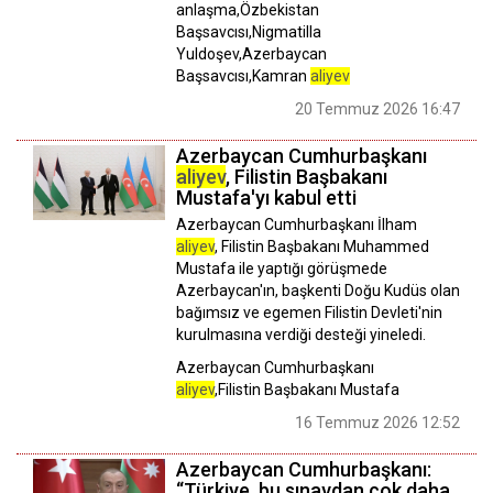
anlaşma,Özbekistan
Başsavcısı,Nigmatilla
Yuldoşev,Azerbaycan
Başsavcısı,Kamran
aliyev
20 Temmuz 2026 16:47
Azerbaycan Cumhurbaşkanı
aliyev
, Filistin Başbakanı
Mustafa'yı kabul etti
Azerbaycan Cumhurbaşkanı İlham
aliyev
, Filistin Başbakanı Muhammed
Mustafa ile yaptığı görüşmede
Azerbaycan'ın, başkenti Doğu Kudüs olan
bağımsız ve egemen Filistin Devleti'nin
kurulmasına verdiği desteği yineledi.
Azerbaycan Cumhurbaşkanı
aliyev
,Filistin Başbakanı Mustafa
16 Temmuz 2026 12:52
Azerbaycan Cumhurbaşkanı:
“Türkiye, bu sınavdan çok daha