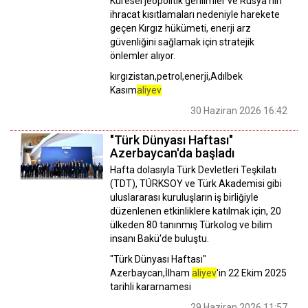
Küresel jeopolitik gerilimler ve Rusya’nın
ihracat kısıtlamaları nedeniyle harekete
geçen Kırgız hükümeti, enerji arz
güvenliğini sağlamak için stratejik
önlemler alıyor.
kırgızistan,petrol,enerji,Adılbek
Kasım
aliyev
30 Haziran 2026 16:42
"Türk Dünyası Haftası"
Azerbaycan'da başladı
Hafta dolasıyla Türk Devletleri Teşkilatı
(TDT), TÜRKSOY ve Türk Akademisi gibi
uluslararası kuruluşların iş birliğiyle
düzenlenen etkinliklere katılmak için, 20
ülkeden 80 tanınmış Türkolog ve bilim
insanı Bakü'de buluştu.
"Türk Dünyası Haftası"
Azerbaycan,İlham
aliyev
'in 22 Ekim 2025
tarihli kararnamesi
29 Haziran 2026 11:57