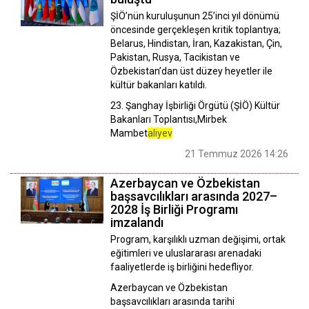
ŞİÖ’nün kuruluşunun 25’inci yıl dönümü
öncesinde gerçekleşen kritik toplantıya;
Belarus, Hindistan, İran, Kazakistan, Çin,
Pakistan, Rusya, Tacikistan ve
Özbekistan’dan üst düzey heyetler ile
kültür bakanları katıldı.
23. Şanghay İşbirliği Örgütü (ŞİÖ) Kültür
Bakanları Toplantısı,Mirbek
Mambet
aliyev
21 Temmuz 2026 14:26
Azerbaycan ve Özbekistan
başsavcılıkları arasında 2027–
2028 İş Birliği Programı
imzalandı
Program, karşılıklı uzman değişimi, ortak
eğitimleri ve uluslararası arenadaki
faaliyetlerde iş birliğini hedefliyor.
Azerbaycan ve Özbekistan
başsavcılıkları arasında tarihi