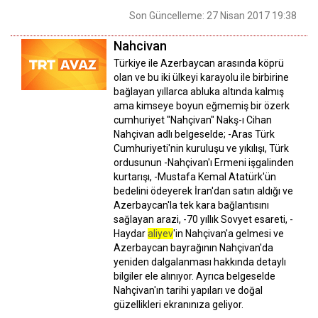
Son Güncelleme: 27 Nisan 2017 19:38
Nahcivan
Türkiye ile Azerbaycan arasında köprü
olan ve bu iki ülkeyi karayolu ile birbirine
bağlayan yıllarca abluka altında kalmış
ama kimseye boyun eğmemiş bir özerk
cumhuriyet "Nahçivan" Nakş-ı Cihan
Nahçivan adlı belgeselde; -Aras Türk
Cumhuriyeti'nin kuruluşu ve yıkılışı, Türk
ordusunun -Nahçivan'ı Ermeni işgalinden
kurtarışı, -Mustafa Kemal Atatürk'ün
bedelini ödeyerek İran'dan satın aldığı ve
Azerbaycan'la tek kara bağlantısını
sağlayan arazi, -70 yıllık Sovyet esareti, -
Haydar
aliyev
'in Nahçivan'a gelmesi ve
Azerbaycan bayrağının Nahçivan'da
yeniden dalgalanması hakkında detaylı
bilgiler ele alınıyor. Ayrıca belgeselde
Nahçivan'ın tarihi yapıları ve doğal
güzellikleri ekranınıza geliyor.