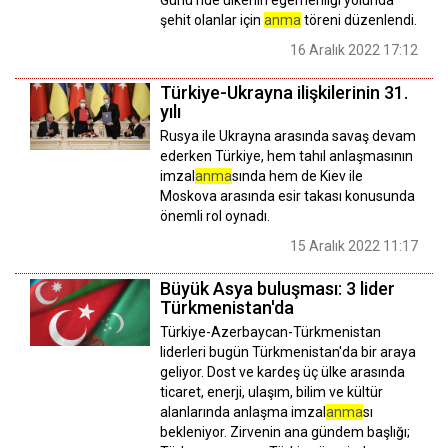
şehit olanlar için
anma
töreni düzenlendi.
16 Aralık 2022 17:12
Türkiye-Ukrayna ilişkilerinin 31.
yılı
Rusya ile Ukrayna arasında savaş devam
ederken Türkiye, hem tahıl anlaşmasının
imzal
anma
sında hem de Kiev ile
Moskova arasında esir takası konusunda
önemli rol oynadı.
15 Aralık 2022 11:17
Büyük Asya buluşması: 3 lider
Türkmenistan'da
Türkiye-Azerbaycan-Türkmenistan
liderleri bugün Türkmenistan'da bir araya
geliyor. Dost ve kardeş üç ülke arasında
ticaret, enerji, ulaşım, bilim ve kültür
alanlarında anlaşma imzal
anma
sı
bekleniyor. Zirvenin ana gündem başlığı;