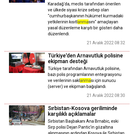
Karadağ'da, meclis tarafından önerilen
ve ülkede siyasi krize sebep olan
"cumhurbaşkanının hükümet kurmadaki
yetkilerinin kısıtl
anma
sını" amaçlayan
yasal düzenleme karşıtı bir gösteri daha
düzenlendi.
21 Aralık 2022 08:32
Türkiye'den Arnavutluk polisine
ekipman desteği
Türkiye tarafından Arnavutluk polisine,
bazı polis programlarının entegrasyonu
ve verilerinin sakl
anma
sı için sunucu
(server) ve ekipman bağışlandı.
21 Aralık 2022 08:30
Sırbistan-Kosova geriliminde
karşılıklı açıklamalar
Sırbistan Başbakanı Ana Brnabic, eski
Sırp polisi Dejan Pantic'in gözaltına
alınmasının ardından Kosova ile Sırbistan