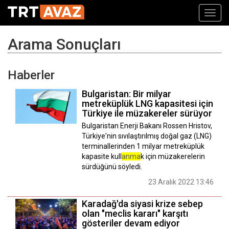
Toggl
navig
Arama Sonuçları
Haberler
Bulgaristan: Bir milyar
metreküplük LNG kapasitesi için
Türkiye ile müzakereler sürüyor
Bulgaristan Enerji Bakanı Rossen Hristov,
Türkiye'nin sıvılaştırılmış doğal gaz (LNG)
terminallerinden 1 milyar metreküplük
kapasite kull
anma
k için müzakerelerin
sürdüğünü söyledi.
23 Aralık 2022 13:46
Karadağ'da siyasi krize sebep
olan "meclis kararı" karşıtı
gösteriler devam ediyor