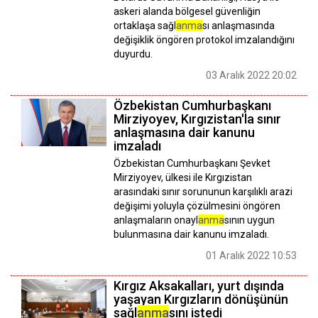
askeri alanda bölgesel güvenliğin
ortaklaşa sağl
anma
sı anlaşmasında
değişiklik öngören protokol imzalandığını
duyurdu.
03 Aralık 2022 20:02
Özbekistan Cumhurbaşkanı
Mirziyoyev, Kırgızistan'la sınır
anlaşmasına dair kanunu
imzaladı
Özbekistan Cumhurbaşkanı Şevket
Mirziyoyev, ülkesi ile Kırgızistan
arasındaki sınır sorununun karşılıklı arazi
değişimi yoluyla çözülmesini öngören
anlaşmaların onayl
anma
sının uygun
bulunmasına dair kanunu imzaladı.
01 Aralık 2022 10:53
Kırgız Aksakalları, yurt dışında
yaşayan Kırgızların dönüşünün
sağl
anma
sını istedi