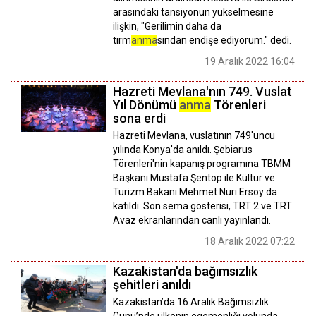
arasındaki tansiyonun yükselmesine
ilişkin, "Gerilimin daha da
tırm
anma
sından endişe ediyorum." dedi.
19 Aralık 2022 16:04
Hazreti Mevlana'nın 749. Vuslat
Yıl Dönümü
anma
Törenleri
sona erdi
Hazreti Mevlana, vuslatının 749'uncu
yılında Konya'da anıldı. Şebiarus
Törenleri'nin kapanış programına TBMM
Başkanı Mustafa Şentop ile Kültür ve
Turizm Bakanı Mehmet Nuri Ersoy da
katıldı. Son sema gösterisi, TRT 2 ve TRT
Avaz ekranlarından canlı yayınlandı.
18 Aralık 2022 07:22
Kazakistan'da bağımsızlık
şehitleri anıldı
Kazakistan’da 16 Aralık Bağımsızlık
Günü’nde ülkenin egemenliği yolunda