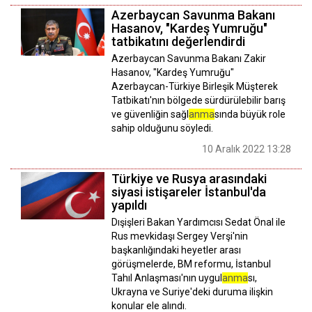
Azerbaycan Savunma Bakanı
Hasanov, "Kardeş Yumruğu"
tatbikatını değerlendirdi
Azerbaycan Savunma Bakanı Zakir
Hasanov, "Kardeş Yumruğu"
Azerbaycan-Türkiye Birleşik Müşterek
Tatbikatı'nın bölgede sürdürülebilir barış
ve güvenliğin sağl
anma
sında büyük role
sahip olduğunu söyledi.
10 Aralık 2022 13:28
Türkiye ve Rusya arasındaki
siyasi istişareler İstanbul'da
yapıldı
Dışişleri Bakan Yardımcısı Sedat Önal ile
Rus mevkidaşı Sergey Verşi'nin
başkanlığındaki heyetler arası
görüşmelerde, BM reformu, İstanbul
Tahıl Anlaşması'nın uygul
anma
sı,
Ukrayna ve Suriye'deki duruma ilişkin
konular ele alındı.