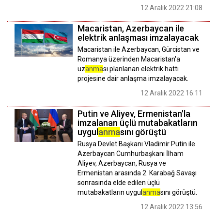
12 Aralık 2022 21:08
Macaristan, Azerbaycan ile
elektrik anlaşması imzalayacak
Macaristan ile Azerbaycan, Gürcistan ve
Romanya üzerinden Macaristan'a
uz
anma
sı planlanan elektrik hattı
projesine dair anlaşma imzalayacak.
12 Aralık 2022 16:11
Putin ve Aliyev, Ermenistan'la
imzalanan üçlü mutabakatların
uygul
anma
sını görüştü
Rusya Devlet Başkanı Vladimir Putin ile
Azerbaycan Cumhurbaşkanı İlham
Aliyev, Azerbaycan, Rusya ve
Ermenistan arasında 2. Karabağ Savaşı
sonrasında elde edilen üçlü
mutabakatların uygul
anma
sını görüştü.
12 Aralık 2022 13:56