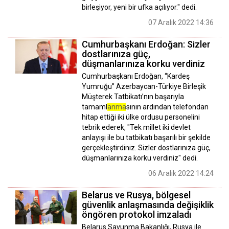
birleşiyor, yeni bir ufka açılıyor." dedi.
07 Aralık 2022 14:36
Cumhurbaşkanı Erdoğan: Sizler
dostlarınıza güç,
düşmanlarınıza korku verdiniz
Cumhurbaşkanı Erdoğan, “Kardeş
Yumruğu” Azerbaycan-Türkiye Birleşik
Müşterek Tatbikatı’nın başarıyla
tamaml
anma
sının ardından telefondan
hitap ettiği iki ülke ordusu personelini
tebrik ederek, "Tek millet iki devlet
anlayışı ile bu tatbikatı başarılı bir şekilde
gerçekleştirdiniz. Sizler dostlarınıza güç,
düşmanlarınıza korku verdiniz" dedi.
06 Aralık 2022 14:24
Belarus ve Rusya, bölgesel
güvenlik anlaşmasında değişiklik
öngören protokol imzaladı
Belarus Savunma Bakanlığı, Rusya ile