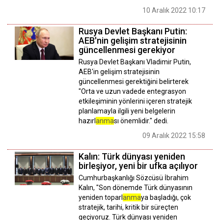
10 Aralık 2022 10:17
Rusya Devlet Başkanı Putin:
AEB'nin gelişim stratejisinin
güncellenmesi gerekiyor
Rusya Devlet Başkanı Vladimir Putin,
AEB'in gelişim stratejisinin
güncellenmesi gerektiğini belirterek
"Orta ve uzun vadede entegrasyon
etkileşiminin yönlerini içeren stratejik
planlamayla ilgili yeni belgelerin
hazırl
anma
sı önemlidir." dedi.
09 Aralık 2022 15:58
Kalın: Türk dünyası yeniden
birleşiyor, yeni bir ufka açılıyor
Cumhurbaşkanlığı Sözcüsü İbrahim
Kalın, "Son dönemde Türk dünyasının
yeniden toparl
anma
ya başladığı, çok
stratejik, tarihi, kritik bir süreçten
geçiyoruz. Türk dünyası yeniden