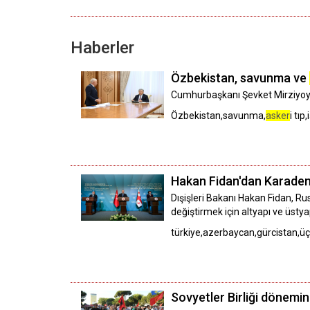
Haberler
Özbekistan, savunma ve
Cumhurbaşkanı Şevket Mirziyoyev’
Özbekistan,savunma,
asker
i tıp,
Hakan Fidan'dan Karadeniz
Dışişleri Bakanı Hakan Fidan, Ru
değiştirmek için altyapı ve üstya
türkiye,azerbaycan,gürcistan,üçl
Sovyetler Birliği dönemi