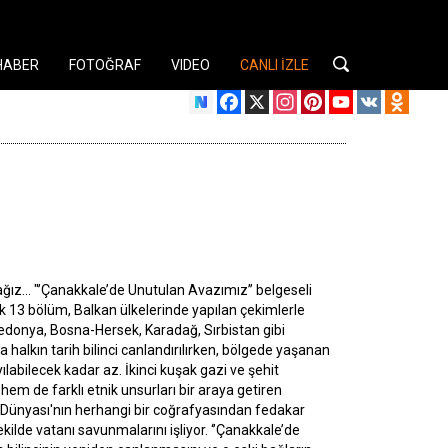
HABER
FOTOĞRAF
VIDEO
CANLI İZLE
Facebook
X
Instagram
Pinterest
YouTube
VK
Odnok
ağız... "’Çanakkale’de Unutulan Avazımız’’ belgeseli
İlk 13 bölüm, Balkan ülkelerinde yapılan çekimlerle
edonya, Bosna-Hersek, Karadağ, Sırbistan gibi
 halkın tarih bilinci canlandırılırken, bölgede yaşanan
labilecek kadar az. İkinci kuşak gazi ve şehit
hem de farklı etnik unsurları bir araya getiren
rk Dünyası'nın herhangi bir coğrafyasından fedakar
kilde vatanı savunmalarını işliyor. ‘’Çanakkale’de