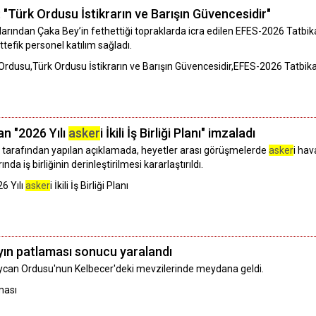
Türk Ordusu İstikrarın ve Barışın Güvencesidir"
larından Çaka Bey’in fethettiği topraklarda icra edilen EFES-2026 Tatbika
tefik personel katılım sağladı.
dusu,Türk Ordusu İstikrarın ve Barışın Güvencesidir,EFES-2026 Tatbika
n "2026 Yılı
asker
i İkili İş Birliği Planı" imzaladı
arafından yapılan açıklamada, heyetler arası görüşmelerde
asker
i ha
da iş birliğinin derinleştirilmesi kararlaştırıldı.
6 Yılı
asker
i İkili İş Birliği Planı
yın patlaması sonucu yaralandı
aycan Ordusu'nun Kelbecer'deki mevzilerinde meydana geldi.
ması