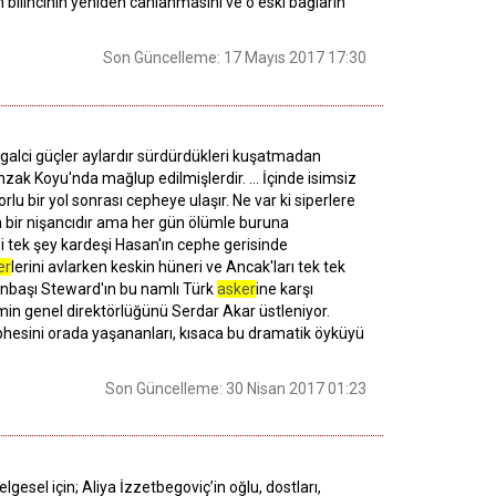
 bilincinin yeniden canlanmasını ve o eski bağların
Son Güncelleme: 17 Mayıs 2017 17:30
şgalci güçler aylardır sürdürdükleri kuşatmadan
Anzak Koyu'nda mağlup edilmişlerdir. … İçinde isimsiz
u bir yol sonrası cepheye ulaşır. Ne var ki siperlere
n bir nişancıdır ama her gün ölümle buruna
ği tek şey kardeşi Hasan'ın cephe gerisinde
er
lerini avlarken keskin hüneri ve Ancak'ları tek tek
Binbaşı Steward'ın bu namlı Türk
asker
ine karşı
in genel direktörlüğünü Serdar Akar üstleniyor.
hesini orada yaşananları, kısaca bu dramatik öyküyü
Son Güncelleme: 30 Nisan 2017 01:23
esel için; Aliya İzzetbegoviç’in oğlu, dostları,