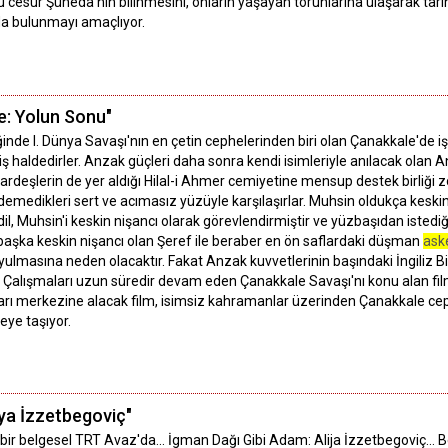
u cesur Şüheda’nın bilinmesini, onların yaşayan torunlarına ulaşarak tarih
a bulunmayı amaçlıyor.
e: Yolun Sonu"
inde I. Dünya Savaşı'nın en çetin cephelerinden biri olan Çanakkale'de i
ş haldedirler. Anzak güçleri daha sonra kendi isimleriyle anılacak olan 
eşlerin de yer aldığı Hilal-i Ahmer cemiyetine mensup destek birliği zorl
demedikleri sert ve acımasız yüzüyle karşılaşırlar. Muhsin oldukça keski
il, Muhsin'i keskin nişancı olarak görevlendirmiştir ve yüzbaşıdan istedi
 başka keskin nişancı olan Şeref ile beraber en ön saflardaki düşman
ask
yulmasına neden olacaktır. Fakat Anzak kuvvetlerinin başındaki İngiliz 
 Çalışmaları uzun süredir devam eden Çanakkale Savaşı'nı konu alan film
rı merkezine alacak film, isimsiz kahramanlar üzerinden Çanakkale cep
eye taşıyor.
ya İzzetbegoviç"
bir belgesel TRT Avaz'da... İgman Dağı Gibi Adam: Alija İzzetbegoviç… Belg