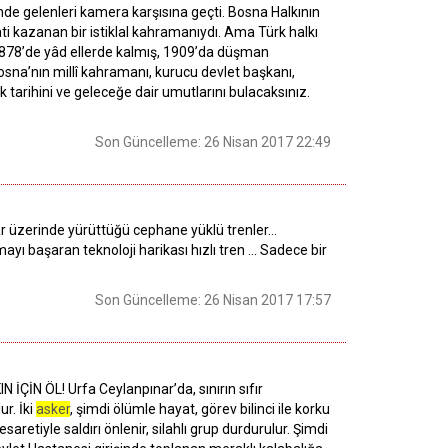
 önde gelenleri kamera karşısına geçti. Bosna Halkının
i kazanan bir istiklal kahramanıydı. Ama Türk halkı
 O, 1878’de yâd ellerde kalmış, 1909’da düşman
osna’nın millî kahramanı, kurucu devlet başkanı,
k tarihini ve geleceğe dair umutlarını bulacaksınız.
Son Güncelleme: 26 Nisan 2017 22:49
lar üzerinde yürüttüğü cephane yüklü trenler…
yı başaran teknoloji harikası hızlı tren … Sadece bir
Son Güncelleme: 26 Nisan 2017 17:57
İÇİN ÖL! Urfa Ceylanpınar’da, sınırın sıfır
ur. İki
asker
, şimdi ölümle hayat, görev bilinci ile korku
esaretiyle saldırı önlenir, silahlı grup durdurulur. Şimdi