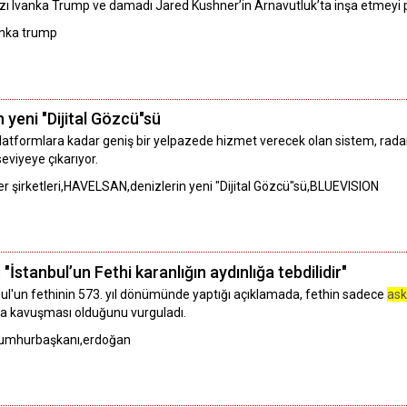
 Ivanka Trump ve damadı Jared Kushner’in Arnavutluk’ta inşa etmeyi planl
anka trump
yeni "Dijital Gözcü"sü
platformlara kadar geniş bir yelpazede hizmet verecek olan sistem, radarı
eviyeye çıkarıyor.
er şirketleri,HAVELSAN,denizlerin yeni "Dijital Gözcü"sü,BLUEVISION
stanbul’un Fethi karanlığın aydınlığa tebdilidir"
l'un fethinin 573. yıl dönümünde yaptığı açıklamada, fethin sadece
ask
ğa kavuşması olduğunu vurguladı.
i,cumhurbaşkanı,erdoğan