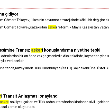
ma gidiyor
asım Cömert Tokayev, ülkesinin savunma stratejisinde köklü bir değişim sin
ım Cömert Tokayev,Kazakistan
asker
i reform,7 Mayıs Kazakistan Vata
kesimine Fransız
asker
i konuşlandırma niyetine tepki
li adımlardan bir an önce vazgeçmenizdir. Aksi takdirde, kaybeden yine siz
ılık verilecektir.
ğine tehdit,Kuzey Kıbrıs Türk Cumhuriyeti (KKTC) Başbakanı,Ünal Üstel,
r
i Transit Anlaşması onaylandı
asker
i nakliye uçakları ve Türk ordusu tarafından kiralanan sivil uçakla
 yasal zemin oluşturuldu.