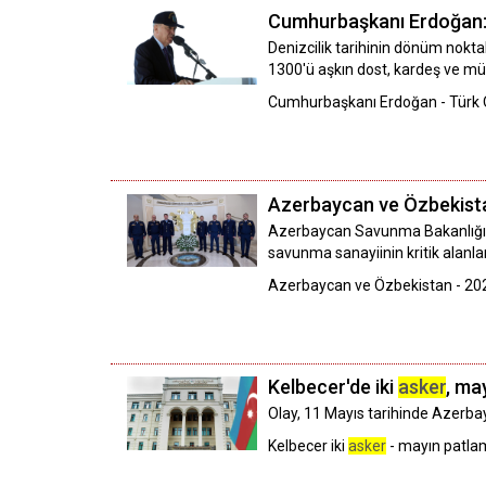
Cumhurbaşkanı Erdoğan: "
Denizcilik tarihinin dönüm nokta
1300'ü aşkın dost, kardeş ve müt
Cumhurbaşkanı Erdoğan - Türk Or
Azerbaycan ve Özbekista
Azerbaycan Savunma Bakanlığı t
savunma sanayiinin kritik alanların
Azerbaycan ve Özbekistan - 202
Kelbecer'de iki
asker
, ma
Olay, 11 Mayıs tarihinde Azerb
Kelbecer iki
asker
- mayın patla