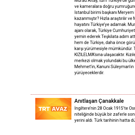
Murad Altay, tüm Türkiye’de gün
ve kameralara doğru yumruğunu hava
İstanbul birimi başkanı Meryem K
kazanmıştır? Hızla araştırılır v
hayatını Türkiye’ye adamak. Murad
ajanı olarak, Türkiye Cumhuriyet
yemin ederek Teşkilata adım attığ
hem de Türkiye, daha önce görül
karşı yürümesiyle mümkündür. Tü
KIZILELMA’sına ulaşacaktır. Kızı
merkezi olmak yolundaki bu ülk
Mehmet’in, Kanuni Süleyman’ın “
yürüyeceklerdir.
Anıtlaşan Çanakkale
İngiltere’nin 28 Ocak 1915’te O
niteliğinde büyük bir zaferle so
yerini aldı. Türk tarihinin hatt