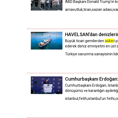
ABD Başkanı Donald Trump’ın kızı
arnavutluk,tiran,sazan adası,iv
HAVELSAN’dan denizlerin 
Büyük ticari gemilerden
asker
i 
ederek deniz emniyetini en üst s
Türkiye savunma sanayisinin lid
Cumhurbaşkanı Erdoğan: "İ
Cumhurbaşkanı Erdoğan, İstanbu
dönüşümü ve karanlığın aydınlı
istanbul,fetih,istanbul'un feth