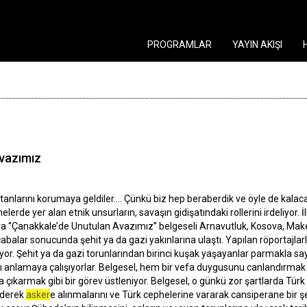
PROGRAMLAR
YAYIN AKIŞI
vazımız
tanlarını korumaya geldiler.... Çünkü biz hep beraberdik ve öyle de kalac
rde yer alan etnik unsurların, savaşın gidişatındaki rollerini irdeliyor. 
a ‘’Çanakkale’de Unutulan Avazımız’’ belgeseli Arnavutluk, Kosova, Mak
balar sonucunda şehit ya da gazi yakınlarına ulaştı. Yapılan röportajlarla
yor. Şehit ya da gazi torunlarından birinci kuşak yaşayanlar parmakla sayı
ını anlamaya çalışıyorlar. Belgesel, hem bir vefa duygusunu canlandırmak 
a çıkarmak gibi bir görev üstleniyor. Belgesel, o günkü zor şartlarda Tü
 ederek
asker
e alınmalarını ve Türk cephelerine vararak cansiperane bir şe