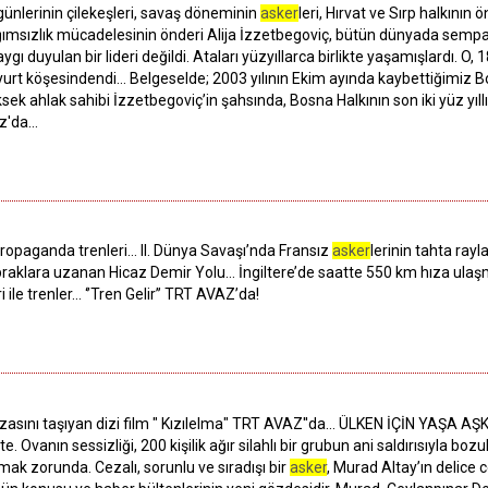
günlerinin çilekeşleri, savaş döneminin
asker
leri, Hırvat ve Sırp halkının
ğımsızlık mücadelesinin önderi Alija İzzetbegoviç, bütün dünyada sempat
saygı duyulan bir lideri değildi. Ataları yüzyıllarca birlikte yaşamışlardı.
r yurt köşesindendi… Belgeselde; 2003 yılının Ekim ayında kaybettiğimiz B
ek ahlak sahibi İzzetbegoviç’in şahsında, Bosna Halkının son iki yüz yıllı
az'da…
ropaganda trenleri… II. Dünya Savaşı’nda Fransız
asker
lerinin tahta ray
opraklara uzanan Hicaz Demir Yolu… İngiltere’de saatte 550 km hıza ulaşma
i ile trenler… ‘’Tren Gelir’’ TRT AVAZ’da!
sını taşıyan dizi film " Kızılelma" TRT AVAZ''da... ÜLKEN İÇİN YAŞA AŞKIN 
te. Ovanın sessizliği, 200 kişilik ağır silahlı bir grubun ani saldırısıyla bozul
mak zorunda. Cezalı, sorunlu ve sıradışı bir
asker
, Murad Altay’ın delice c