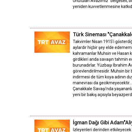
Unutulan Avazımız’’ belgeseli, b
yeniden kuvvetlenmesine katkıd
Türk Sineması "Çanakkal
Takvimler Nisan 1915'i gösterdiğ
aylardır hiçbir şey elde edememi
kahramanlar Muhsin ve Hasan kard
girdikleri anda savaşın tahmin e
burunadırlar. Yüzbaşı İbrahim Ad
görevlendirilmesidir. Muhsin bir
indirmesi de tüm koya adının du
manevrası da gecikmeyecektir...
Çanakkale Savaşı'nda yaşananla
yeni bir bakış açısıyla beyazperd
İgman Dağı Gibi Adam"Ali
İzleyenleri derinden etkileyecek 