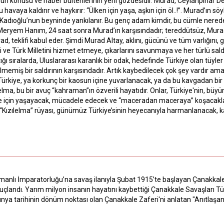
ün konusu ve haber bültenlerinin yeni gözdesidir. Murad, Ceylanpınar De
ya kaldırır ve haykırır: “Ülken için yaşa, aşkın için öl..!”. Murad’ın söyle
adıoğlu’nun beyninde yankılanır. Bu genç adam kimdir, bu cümle nereden 
e Meryem Hanım, 24 saat sonra Murad’ın karşısındadır; tereddütsüz, Murad’
, teklifi kabul eder. Şimdi Murad Altay, aklını, gücünü ve tüm varlığını,
i ve Türk Milletini hizmet etmeye, çıkarlarını savunmaya ve her türlü sal
ı sıralarda, Uluslararası karanlık bir odak, hedefinde Türkiye olan tüyler
memiş bir saldırının karşısındadır. Artık kaybedilecek çok şey vardır 
rkiye, ya korkunç bir kaosun içine yuvarlanacak, ya da bu kavgadan bir 
lelma, bu bir avuç “kahraman”ın özverili hayatıdır. Onlar, Türkiye'nin, b
e için yaşayacak, mücadele edecek ve “maceradan maceraya” koşacaklardı
Kızılelma” rüyası, günümüz Türkiye’sinin heyecanıyla harmanlanacak, k
smanlı İmparatorluğu’na savaş ilanıyla Şubat 1915’te başlayan Çanakkal
nuçlandı. Yarım milyon insanın hayatını kaybettiği Çanakkale Savaşları Tü
a dünya tarihinin dönüm noktası olan Çanakkale Zaferi'ni anlatan "Anıtlaş