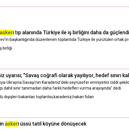
asker
i tıp alanında Türkiye ile iş birliğini daha da güçlend
in başkanlığında düzenlenen toplantıda Türkiye ile yürütülen ortak proj
iş birliği
 uyarısı; "Savaş coğrafi olarak yayılıyor, hedef sınırı ka
sya-Ukrayna Savaşı'nın Karadeniz'deki seyrüsefer emniyetini ciddi şekilde 
pı dahil sınır tanımadan daha farklı hedefleri vurma arayışında" dedi.
ü dışişleri bakanları toplantısı,karadeniz,hakan fidan
nin
asker
i üssü tatil köyüne dönüşecek