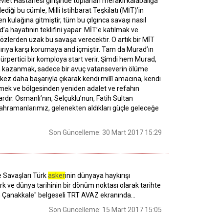
vlet Hastanesi girişinde toplanan meraklı kalabalığa
diği bu cümle, Milli İstihbarat Teşkilatı (MİT)’in
kulağına gitmiştir, tüm bu çılgınca savaşı nasıl
a hayatının teklifini yapar: MİT’e katılmak ve
 gözlerden uzak bu savaşa verecektir. O artık bir MİT
dırıya karşı korumaya and içmiştir. Tam da Murad’ın
 ürpertici bir komploya start verir. Şimdi hem Murad,
ama kazanmak, sadece bir avuç vatanseverin ölüme
kez daha başarıyla çıkarak kendi millî amacına, kendi
üyümek ve bölgesinden yeniden adalet ve refahın
r. Osmanlı’nın, Selçuklu’nun, Fatih Sultan
ahramanlarımız, gelenekten aldıkları güçle geleceğe
Son Güncelleme: 30 Mart 2017 15:29
e Savaşları Türk
asker
inin dünyaya haykırışı
rk ve dünya tarihinin bir dönüm noktası olarak tarihte
an Çanakkale" belgeseli TRT AVAZ ekranında...
Son Güncelleme: 15 Mart 2017 15:05