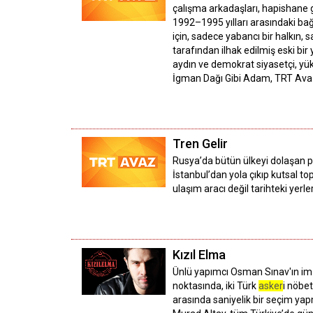
çalışma arkadaşları, hapishane 
1992–1995 yılları arasındaki ba
için, sadece yabancı bir halkın, 
tarafından ilhak edilmiş eski bi
aydın ve demokrat siyasetçi, yüks
İgman Dağı Gibi Adam, TRT Av
Tren Gelir
Rusya’da bütün ülkeyi dolaşan p
İstanbul’dan yola çıkıp kutsal t
ulaşım aracı değil tarihteki yerler
Kızıl Elma
Ünlü yapımcı Osman Sınav'ın imza
noktasında, iki Türk
asker
i nöbet
arasında saniyelik bir seçim yap