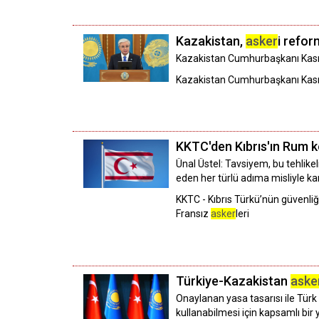
Kazakistan,
asker
i refor
​​​​​​​Kazakistan Cumhurbaşkanı K
Kazakistan Cumhurbaşkanı Kas
KKTC'den Kıbrıs'ın Rum 
Ünal Üstel: Tavsiyem, bu tehlike
eden her türlü adıma misliyle karş
KKTC - Kıbrıs Türkü’nün güvenli
Fransız
asker
leri
Türkiye-Kazakistan
aske
Onaylanan yasa tasarısı ile Türk
kullanabilmesi için kapsamlı bir