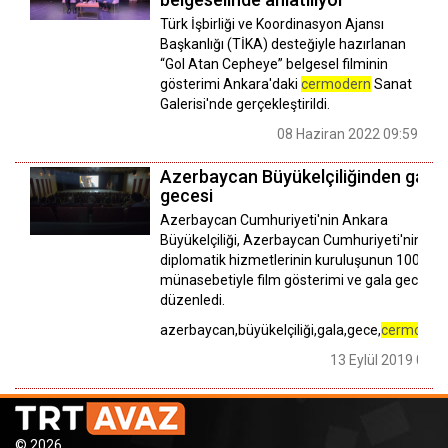
Türk İşbirliği ve Koordinasyon Ajansı
Başkanlığı (TİKA) desteğiyle hazırlanan
“Gol Atan Cepheye” belgesel filminin
gösterimi Ankara'daki
cermodern
Sanat
Galerisi'nde gerçekleştirildi.
08 Haziran 2022 09:59
Azerbaycan Büyükelçiliğinden gala
gecesi
Azerbaycan Cumhuriyeti'nin Ankara
Büyükelçiliği, Azerbaycan Cumhuriyeti'nin
diplomatik hizmetlerinin kuruluşunun 100. yılı
münasebetiyle film gösterimi ve gala gecesi
düzenledi.
azerbaycan,büyükelçiliği,gala,gece,
cermoder
13 Eylül 2019 09:3
© 2026