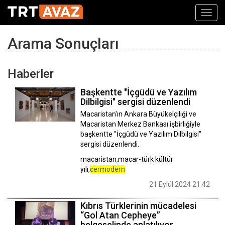
Toggl
navig
Arama Sonuçları
Haberler
Başkentte "İçgüdü ve Yazılım
Dilbilgisi" sergisi düzenlendi
Macaristan'ın Ankara Büyükelçiliği ve
Macaristan Merkez Bankası işbirliğiyle
başkentte "İçgüdü ve Yazılım Dilbilgisi"
sergisi düzenlendi.
macaristan,macar-türk kültür
yılı,
cermodern
21 Eylül 2024 21:42
Kıbrıs Türklerinin mücadelesi
“Gol Atan Cepheye”
belgeselinde anlatılıyor