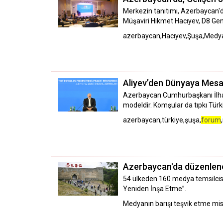
Merkezin tanıtımı, Azerbaycan'
Müşaviri Hikmet Hacıyev, D8 Gen
azerbaycan,Hacıyev,Şuşa,Med
Aliyev’den Dünyaya Mesaj
Azerbaycan Cumhurbaşkanı İlham 
modeldir. Komşular da tıpkı Türki
azerbaycan,türkiye,şuşa,
forum
Azerbaycan'da düzenlen
54 ülkeden 160 medya temsilcisi
Yeniden İnşa Etme”.
Medyanın barışı teşvik etme mi