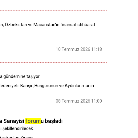
an, Özbekistan ve Macaristan'ın finansal istihbarat
10 Temmuz 2026 11:18
nya gündemine taşıyor.
edeniyeti: Barışın,Hoşgörünün ve Aydınlanmanın
08 Temmuz 2026 11:00
a Sanayisi
forum
u başladı
 şekillendirilecek.
aşkanları Zirvesi