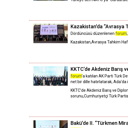
Kazakistan'da “Avrasya 
Dördüncüsü düzenlenen
forum
Kazakistan,Avrasya Tahkim Haf
KKTC’de Akdeniz Barış v
forum
'a katılan AK Parti Türk De
net bir dille hatırlatarak, Ada'da
KKTC’de Akdeniz Barış ve Dipl
sorunu,Cumhuriyetçi Türk Partisi
Bakü'de II. “Türkmen Mir