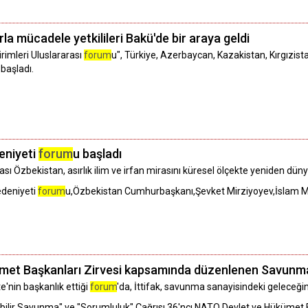
rla mücadele yetkilileri Bakü'de bir araya geldi
irimleri Uluslararası
forum
u", Türkiye, Azerbaycan, Kazakistan, Kırgızist
 başladı.
eniyeti
forum
u başladı
sı Özbekistan, asırlık ilim ve irfan mirasını küresel ölçekte yeniden dü
edeniyeti
forum
u,Özbekistan Cumhurbaşkanı,Şevket Mirziyoyev,İslam M
kümet Başkanları Zirvesi kapsamında düzenlenen Savunm
'nin başkanlık ettiği
forum
'da, İttifak, savunma sanayisindeki geleceğini
ilir Savunma" ve "Sorumluluk" Çağrısı,36'ncı NATO Devlet ve Hükümet B