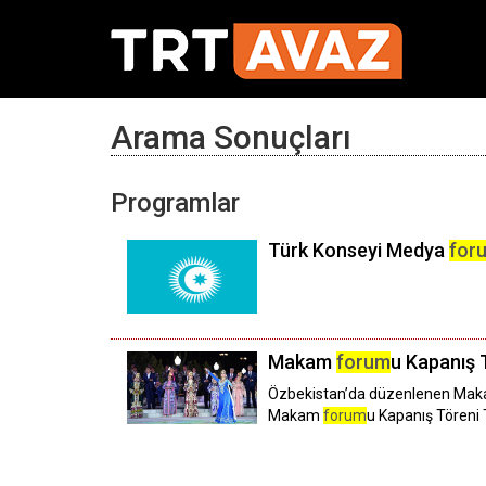
Arama Sonuçları
Programlar
Türk Konseyi Medya
for
Makam
forum
u Kapanış 
Özbekistan’da düzenlenen Ma
Makam
forum
u Kapanış Töreni