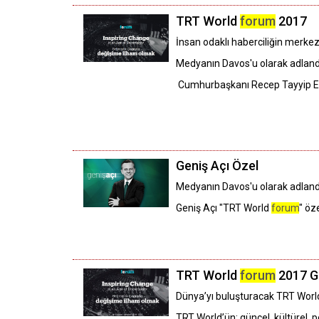
TRT World
forum
2017
İnsan odaklı haberciliğin merkez
Medyanın Davos'u olarak adland
Cumhurbaşkanı Recep Tayyip Er
Geniş Açı Özel
Medyanın Davos'u olarak adland
Geniş Açı "TRT World
forum
" öz
TRT World
forum
2017 G
Dünya’yı buluşturacak TRT Wor
TRT World’ün; güncel, kültürel,