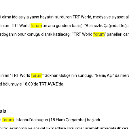
i olma iddiasıyla yayın hayatını sürdüren TRT World, medya ve siyaset ala
ırılan TRT World
forum
'un ana gündem başlığı “Belirsizlik Çağında Değ
doğan'ın onur konuğu olarak katılacağı "TRT World
forum
" panelleri ca
ırılan "TRT World
forum
" Gökhan Gökçe'nin sunduğu "Geniş Açı" da mercek
el bölümüyle 18.00'de TRT AVAZ'da.
ala
ld
forum
, İstanbul'da bugün (18 Ekim Çarşamba) başladı.
 politik, ekonomik ve sosyal çıkmazlara çözümler aramak amacıyla ilk k