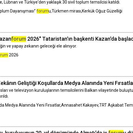
e, Lübnan ve Türkiye'den yaklaşık 30 sivil toplum temsilcisi katıldı.
 Toplum Dayanışması”
forum
u,Türkmen mirası,Kerkük Oğuz Güzelliği
Kazan
forum
2026" Tataristan'ın başkenti Kazan'da başlad
iğin ve yapay zekanın geleceği ele alınıyor.
orum
2026
kânın Geliştiği Koşullarda Medya Alanında Yeni Fırsatl
arı ve televizyon kuruluşlarının temsilcilerini Balkan vilayetinde buluş
rıldı.
arda Medya Alanında Yeni Fırsatlar,Annasahet Kakayev,TRT Aşkabat Tems
, kuruluşunun 20. yıl dönümünde Almatı’da iş
forum
u d