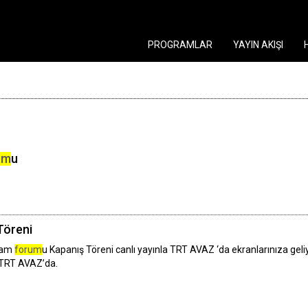
PROGRAMLAR
YAYIN AKIŞI
um
u
Töreni
kam
forum
u Kapanış Töreni canlı yayınla TRT AVAZ ‘da ekranlarınıza geli
 TRT AVAZ’da.