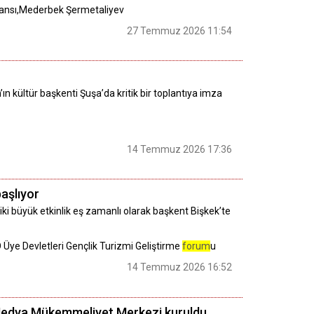
Ajansı,Mederbek Şermetaliyev
27 Temmuz 2026 11:54
 kültür başkenti Şuşa’da kritik bir toplantıya imza
14 Temmuz 2026 17:36
başlıyor
i büyük etkinlik eş zamanlı olarak başkent Bişkek’te
Ö Üye Devletleri Gençlik Turizmi Geliştirme
forum
u
14 Temmuz 2026 16:52
8 Medya Mükemmeliyet Merkezi kuruldu