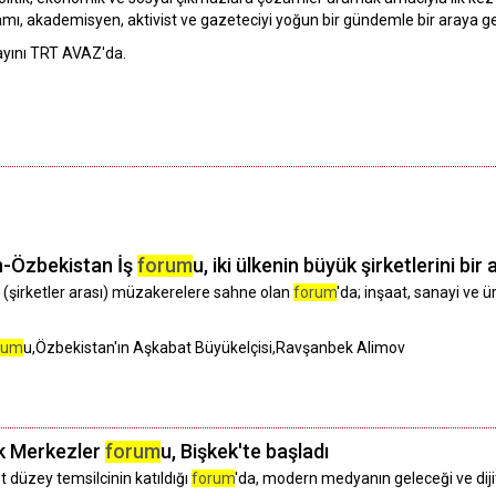
damı, akademisyen, aktivist ve gazeteciyi yoğun bir gündemle bir araya get
yayını TRT AVAZ'da.
n-Özbekistan İş
forum
u, iki ülkenin büyük şirketlerini bir
B (şirketler arası) müzakerelere sahne olan
forum
'da; inşaat, sanayi ve ü
rum
u,Özbekistan'ın Aşkabat Büyükelçisi,Ravşanbek Alimov
ik Merkezler
forum
u, Bişkek'te başladı
t düzey temsilcinin katıldığı
forum
'da, modern medyanın geleceği ve dijit