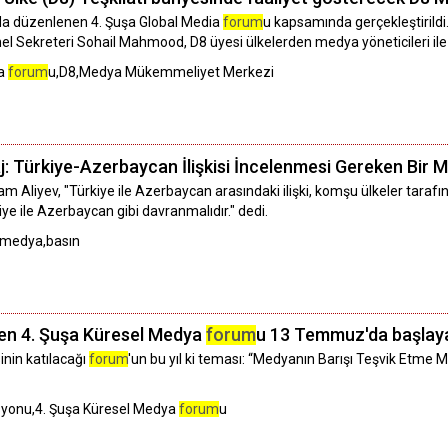
da düzenlenen 4. Şuşa Global Media
forum
u kapsamında gerçekleştiril
el Sekreteri Sohail Mahmood, D8 üyesi ülkelerden medya yöneticileri ile 
ya
forum
u,D8,Medya Mükemmeliyet Merkezi
: Türkiye-Azerbaycan İlişkisi İncelenmesi Gereken Bir M
Aliyev, "Türkiye ile Azerbaycan arasındaki ilişki, komşu ülkeler tarafı
ye ile Azerbaycan gibi davranmalıdır." dedi.
,medya,basın
en 4. Şuşa Küresel Medya
forum
u 13 Temmuz'da başlay
nin katılacağı
forum
'un bu yıl ki teması: “Medyanın Barışı Teşvik Etme
syonu,4. Şuşa Küresel Medya
forum
u