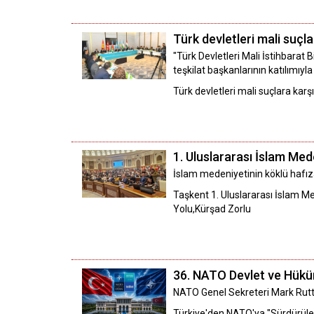
Türk devletleri mali suçla
"Türk Devletleri Mali İstihbarat B
teşkilat başkanlarının katılımıyla
Türk devletleri mali suçlara karşı
1. Uluslararası İslam Med
İslam medeniyetinin köklü hafıza
Taşkent 1. Uluslararası İslam M
Yolu,Kürşad Zorlu
36.⁠ ⁠NATO Devlet ve Hü
NATO Genel Sekreteri Mark Rutte
Türkiye'den NATO'ya "Sürdürüleb