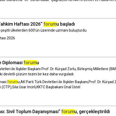
Tahkim Haftası 2026”
forum
u başladı
, çeşitli ülkelerden 600’ün üzerinde uzmanı buluşturdu.
tası 2026
e Diplomasi
forum
u
vletleri ile İlişkiler Başkanı Prof. Dr. Kürşad Zorlu, Birleşmiş Milletlere 
 iki devletli çözüm tezini bir kez daha vurguladı.
omasi
forum
u,AK Parti Türk Devletleri ile İlişkiler Başkanı,Prof. Dr. Kürşad 
 (CTP),Sıla Usar İncirli,KKTC Başbakanı Ünal Üstel
ası: Sivil Toplum Dayanışması”
forum
u, gerçekleştirildi