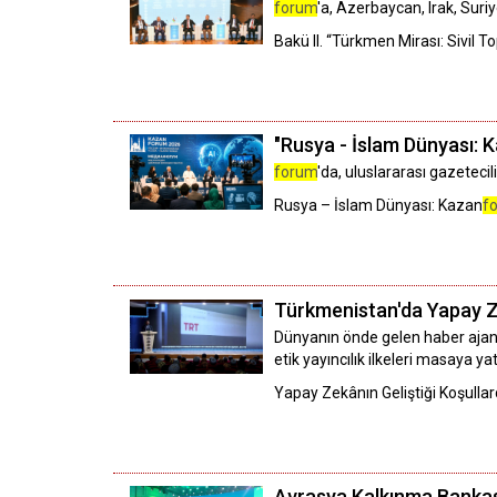
forum
'a, Azerbaycan, Irak, Suriy
Bakü II. “Türkmen Mirası: Sivil
"Rusya - İslam Dünyası: 
forum
'da, uluslararası gazetecil
Rusya – İslam Dünyası: Kazan
f
Türkmenistan'da Yapay Ze
Dünyanın önde gelen haber ajansl
etik yayıncılık ilkeleri masaya yatı
Yapay Zekânın Geliştiği Koşull
Avrasya Kalkınma Bankası