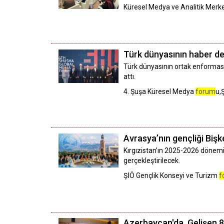
Küresel Medya ve Analitik Merk
Türk dünyasının haber de
Türk dünyasının ortak enformasyo
attı.
4. Şuşa Küresel Medya
forum
u,
Avrasya’nın gençliği Biş
Kırgızistan’ın 2025-2026 dönemi
gerçekleştirilecek.
ŞİÖ Gençlik Konseyi ve Turizm
f
Azerbaycan'da, Gelişen 8