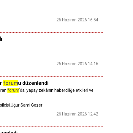
26 Haziran 2026 16:54
ı
26 Haziran 2026 14:16
ar
forum
u düzenlendi
turan
forum
'da, yapay zekânın haberciliğe etkileri ve
ilcisi,Uğur Sami Gezer
26 Haziran 2026 12:42
üzenledi