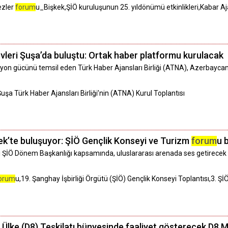
ezler
forum
u_Bişkek,ŞİÖ kuruluşunun 25. yıldönümü etkinlikleri,Kabar 
vleri Şuşa’da buluştu: Ortak haber platformu kurulacak
n gücünü temsil eden Türk Haber Ajansları Birliği (ATNA), Azerbaycan’ın
Şuşa Türk Haber Ajansları Birliği’nin (ATNA) Kurul Toplantısı
kek’te buluşuyor: ŞİÖ Gençlik Konseyi ve Turizm
forum
u 
 ŞİÖ Dönem Başkanlığı kapsamında, uluslararası arenada ses getirecek ik
orum
u,19. Şanghay İşbirliği Örgütü (ŞİÖ) Gençlik Konseyi Toplantısı,3. Şİ
 Ülke (D8) Teşkilatı bünyesinde faaliyet gösterecek D