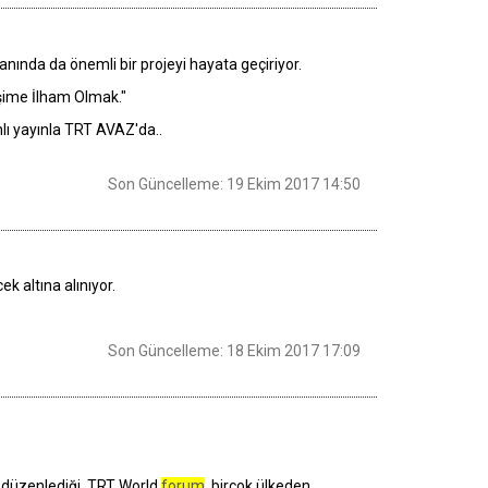
nında da önemli bir projeyi hayata geçiriyor.
işime İlham Olmak."
nlı yayınla TRT AVAZ'da..
Son Güncelleme: 19 Ekim 2017 14:50
 altına alınıyor.
Son Güncelleme: 18 Ekim 2017 17:09
ez düzenlediği TRT World
forum
, birçok ülkeden