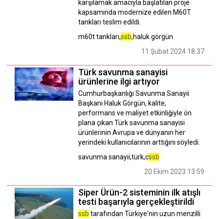
karşılamak amacıyla başlatılan proje
kapsamında modernize edilen M60T
tankları teslim edildi.
m60t tankları,
ssb
,haluk görgün
11 Şubat 2024 18:37
Türk savunma sanayisi
ürünlerine ilgi artıyor
Cumhurbaşkanlığı Savunma Sanayii
Başkanı Haluk Görgün, kalite,
performans ve maliyet etkinliğiyle ön
plana çıkan Türk savunma sanayisi
ürünlerinin Avrupa ve dünyanın her
yerindeki kullanıcılarının arttığını söyledi.
savunma sanayii,türk,c
ssb
20 Ekim 2023 13:59
Siper Ürün-2 sisteminin ilk atışlı
testi başarıyla gerçekleştirildi
ssb
tarafından Türkiye'nin uzun menzilli