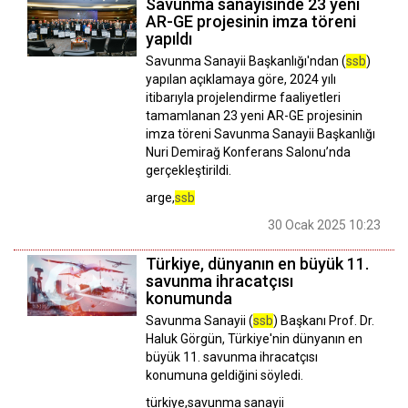
Savunma sanayisinde 23 yeni
AR-GE projesinin imza töreni
yapıldı
Savunma Sanayii Başkanlığı'ndan (
ssb
)
yapılan açıklamaya göre, 2024 yılı
itibarıyla projelendirme faaliyetleri
tamamlanan 23 yeni AR-GE projesinin
imza töreni Savunma Sanayii Başkanlığı
Nuri Demirağ Konferans Salonu’nda
gerçekleştirildi.
arge,
ssb
30 Ocak 2025 10:23
Türkiye, dünyanın en büyük 11.
savunma ihracatçısı
konumunda
Savunma Sanayii (
ssb
) Başkanı Prof. Dr.
Haluk Görgün, Türkiye'nin dünyanın en
büyük 11. savunma ihracatçısı
konumuna geldiğini söyledi.
türkiye,savunma sanayii