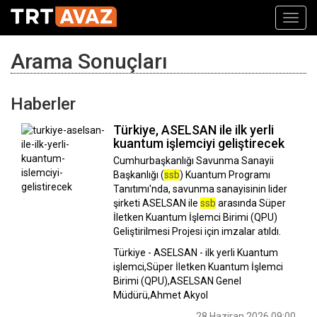
Toggl
navig
Arama Sonuçları
Haberler
Türkiye, ASELSAN ile ilk yerli
kuantum işlemciyi geliştirecek
Cumhurbaşkanlığı Savunma Sanayii
Başkanlığı (
ssb
) Kuantum Programı
Tanıtımı'nda, savunma sanayisinin lider
şirketi ASELSAN ile
ssb
arasında Süper
İletken Kuantum İşlemci Birimi (QPU)
Geliştirilmesi Projesi için imzalar atıldı.
Türkiye - ASELSAN - ilk yerli Kuantum
işlemci,Süper İletken Kuantum İşlemci
Birimi (QPU),ASELSAN Genel
Müdürü,Ahmet Akyol
28 Haziran 2026 09:00