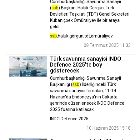
Cumhurbaşkanlığı Savunma Sanayii
(
ssb
) Başkanı Haluk Görgün, Türk
Devletleri Teşkilatı (TDT) Genel Sekreteri
Kubanıçbek Ömüraliyev ile bir araya
geldi.
ssb
,haluk görgün,tdt,ömüraliyev
08 Temmuz 2025 11:33
Türk savunma sanayisi INDO
Defence 2025'te boy
gösterecek
Cumhurbaşkanlığı Savunma Sanayii
Başkanlığı (
ssb
) liderliğindeki Türk
savunma sanayisi firmaları, 11-14
Haziran'da Endonezya'nın Cakarta
şehrinde düzenlenecek INDO Defence
2025 fuarına katılacak.
INDO Defence 2025
10 Haziran 2025 15:18