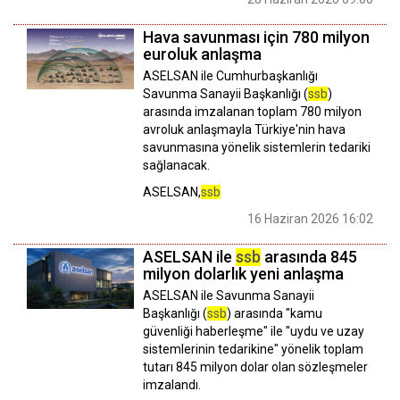
Hava savunması için 780 milyon
euroluk anlaşma
ASELSAN ile Cumhurbaşkanlığı
Savunma Sanayii Başkanlığı (
ssb
)
arasında imzalanan toplam 780 milyon
avroluk anlaşmayla Türkiye'nin hava
savunmasına yönelik sistemlerin tedariki
sağlanacak.
ASELSAN,
ssb
16 Haziran 2026 16:02
ASELSAN ile
ssb
arasında 845
milyon dolarlık yeni anlaşma
ASELSAN ile Savunma Sanayii
Başkanlığı (
ssb
) arasında "kamu
güvenliği haberleşme" ile "uydu ve uzay
sistemlerinin tedarikine" yönelik toplam
tutarı 845 milyon dolar olan sözleşmeler
imzalandı.