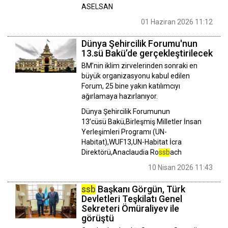
ASELSAN
01 Haziran 2026 11:12
Dünya Şehircilik Forumu'nun
13.sü Bakü’de gerçekleştirilecek
BM’nin iklim zirvelerinden sonraki en
büyük organizasyonu kabul edilen
Forum, 25 bine yakın katılımcıyı
ağırlamaya hazırlanıyor.
Dünya Şehircilik Forumunun
13’cüsü Bakü,Birleşmiş Milletler İnsan
Yerleşimleri Programı (UN-
Habitat),WUF13,UN-Habitat İcra
Direktörü,Anaclaudia Ro
ssb
ach
10 Nisan 2026 11:43
ssb
Başkanı Görgün, Türk
Devletleri Teşkilatı Genel
Sekreteri Ömüraliyev ile
görüştü