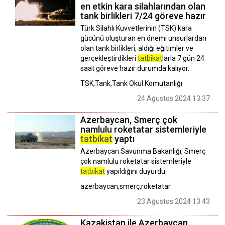
en etkin kara silahlarından olan
tank birlikleri 7/24 göreve hazır
Türk Silahlı Kuvvetlerinin (TSK) kara
gücünü oluşturan en önemi unsurlardan
olan tank birlikleri, aldığı eğitimler ve
gerçekleştirdikleri
tatbikat
larla 7 gün 24
saat göreve hazır durumda kalıyor.
TSK,Tank,Tank Okul Komutanlığı
24 Ağustos 2024 13:37
Azerbaycan, Smerç çok
namlulu roketatar sistemleriyle
tatbikat
yaptı
Azerbaycan Savunma Bakanlığı, Smerç
çok namlulu roketatar sistemleriyle
tatbikat
yapıldığını duyurdu.
azerbaycan,smerç,roketatar
23 Ağustos 2024 13:43
Kazakistan ile Azerbaycan