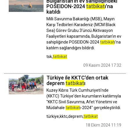
Bulgaristan'ın ev sahipliğindeki
POSEIDON-2024
tatbikat
ı'na
katıldı
Milli Savunma Bakanlığı (MSB), Mayın
Karşı Tedbirleri Karadeniz (MCM Black
Sea) Görev Grubu 3'üncü Aktivasyon
Faaliyetleri kapsamında, Bulgaristan'ın ev
sahipliğinde POSEIDON-2024
tatbikat
ı'na
katılım sağlandığını bildirdi.
tsk,
tatbikat
09 Kasım 2024 17:32
Türkiye ile KKTC'den ortak
deprem
tatbikat
ı
Kuzey Kıbrıs Türk Cumhuriyeti'nde
(KKTC) Türkiye'den kurumların katılımıyla
"KKTC Sivil Savunma, Afet Yönetimi ve
Müdahale
tatbikat
ı-2024" gerçekleştirildi.
türkiye,kktc,deprem,
tatbikat
18 Ekim 2024 11:19