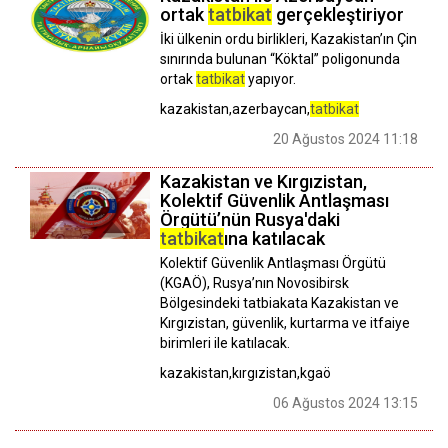
ortak
tatbikat
gerçekleştiriyor
İki ülkenin ordu birlikleri, Kazakistan’ın Çin
sınırında bulunan “Köktal” poligonunda
ortak
tatbikat
yapıyor.
kazakistan,azerbaycan,
tatbikat
20 Ağustos 2024 11:18
Kazakistan ve Kırgızistan,
Kolektif Güvenlik Antlaşması
Örgütü’nün Rusya'daki
tatbikat
ına katılacak
Kolektif Güvenlik Antlaşması Örgütü
(KGAÖ), Rusya’nın Novosibirsk
Bölgesindeki tatbiakata Kazakistan ve
Kırgızistan, güvenlik, kurtarma ve itfaiye
birimleri ile katılacak.
kazakistan,kırgızistan,kgaö
06 Ağustos 2024 13:15