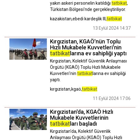
yakın askeri personelin katıldığı
tatbikat
,
Türkistan Bölgesi'nde gerçekleştiriliyor.
kazakistan,ebedi kardeşlik III,
tatbikat
13 Eylül 2024 14:37
Kırgızistan, KGAÖ'nün Toplu
Hızlı Mukabele Kuvvetleri'nin
tatbikat
larına ev sahipliği yaptı
Kırgızistan, Kolektif Güvenlik Anlaşması
Örgütü (KGAÖ) Toplu Hızlı Mukabele
Kuvvetleri'nin
tatbikat
larına ev sahipliği
yaptı.
kırgızistan,kgaö,
tatbikat
11 Eylül 2024 17:06
Kırgızistan'da, KGAÖ Hızlı
Mukabele Kuvvetlerinin
tatbikat
ları başladı
Kırgızistan'da, Kolektif Güvenlik
Anlaşması Örgütü (KGAÖ) Toplu Hızlı