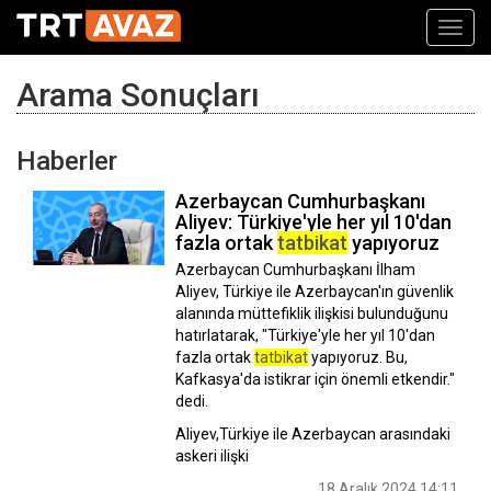
Toggl
navig
Arama Sonuçları
Haberler
Azerbaycan Cumhurbaşkanı
Aliyev: Türkiye'yle her yıl 10'dan
fazla ortak
tatbikat
yapıyoruz
Azerbaycan Cumhurbaşkanı İlham
Aliyev, Türkiye ile Azerbaycan'ın güvenlik
alanında müttefiklik ilişkisi bulunduğunu
hatırlatarak, "Türkiye'yle her yıl 10'dan
fazla ortak
tatbikat
yapıyoruz. Bu,
Kafkasya'da istikrar için önemli etkendir."
dedi.
Aliyev,Türkiye ile Azerbaycan arasındaki
askeri ilişki
18 Aralık 2024 14:11