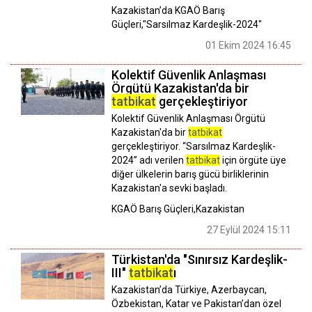
Kazakistan’da KGAÖ Barış
Güçleri,"Sarsılmaz Kardeşlik-2024"
01 Ekim 2024 16:45
Kolektif Güvenlik Anlaşması
Örgütü Kazakistan'da bir
tatbikat
gerçekleştiriyor
Kolektif Güvenlik Anlaşması Örgütü
Kazakistan'da bir
tatbikat
gerçekleştiriyor. “Sarsılmaz Kardeşlik-
2024” adı verilen
tatbikat
için örgüte üye
diğer ülkelerin barış gücü birliklerinin
Kazakistan'a sevki başladı.
KGAÖ Barış Güçleri,Kazakistan
27 Eylül 2024 15:11
Türkistan'da "Sınırsız Kardeşlik-
III"
tatbikat
ı
Kazakistan’da Türkiye, Azerbaycan,
Özbekistan, Katar ve Pakistan’dan özel