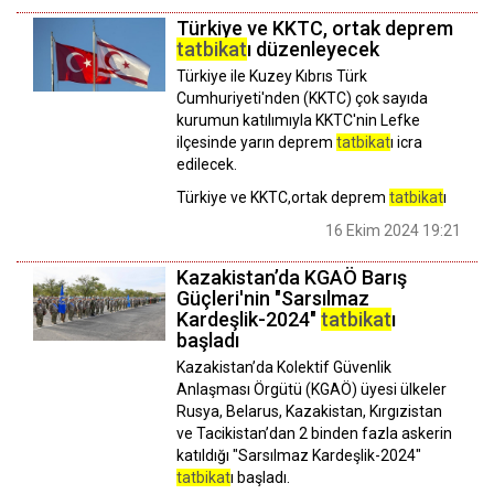
Türkiye ve KKTC, ortak deprem
tatbikat
ı düzenleyecek
Türkiye ile Kuzey Kıbrıs Türk
Cumhuriyeti'nden (KKTC) çok sayıda
kurumun katılımıyla KKTC'nin Lefke
ilçesinde yarın deprem
tatbikat
ı icra
edilecek.
Türkiye ve KKTC,ortak deprem
tatbikat
ı
16 Ekim 2024 19:21
Kazakistan’da KGAÖ Barış
Güçleri'nin "Sarsılmaz
Kardeşlik-2024"
tatbikat
ı
başladı
Kazakistan’da Kolektif Güvenlik
Anlaşması Örgütü (KGAÖ) üyesi ülkeler
Rusya, Belarus, Kazakistan, Kırgızistan
ve Tacikistan’dan 2 binden fazla askerin
katıldığı "Sarsılmaz Kardeşlik-2024"
tatbikat
ı başladı.