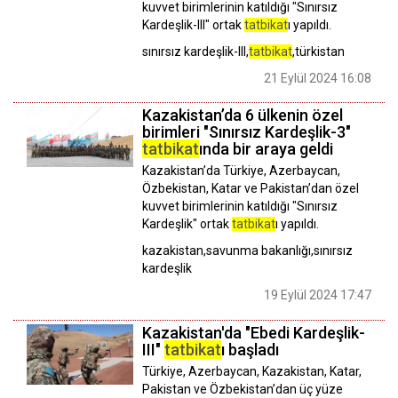
kuvvet birimlerinin katıldığı "Sınırsız
Kardeşlik-III" ortak
tatbikat
ı yapıldı.
sınırsız kardeşlik-III,
tatbikat
,türkistan
21 Eylül 2024 16:08
Kazakistan’da 6 ülkenin özel
birimleri "Sınırsız Kardeşlik-3"
tatbikat
ında bir araya geldi
Kazakistan’da Türkiye, Azerbaycan,
Özbekistan, Katar ve Pakistan’dan özel
kuvvet birimlerinin katıldığı "Sınırsız
Kardeşlik" ortak
tatbikat
ı yapıldı.
kazakistan,savunma bakanlığı,sınırsız
kardeşlik
19 Eylül 2024 17:47
Kazakistan'da "Ebedi Kardeşlik-
III"
tatbikat
ı başladı
Türkiye, Azerbaycan, Kazakistan, Katar,
Pakistan ve Özbekistan’dan üç yüze