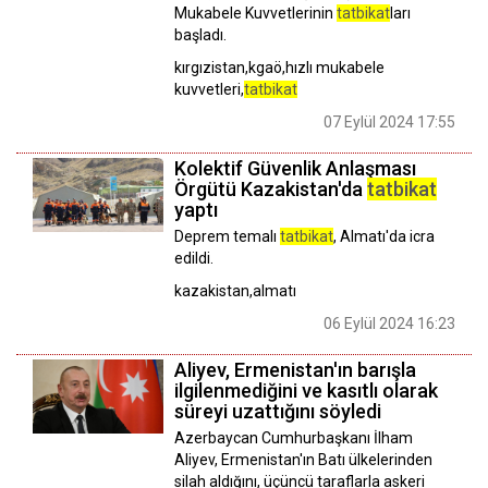
Mukabele Kuvvetlerinin
tatbikat
ları
başladı.
kırgızistan,kgaö,hızlı mukabele
kuvvetleri,
tatbikat
07 Eylül 2024 17:55
Kolektif Güvenlik Anlaşması
Örgütü Kazakistan'da
tatbikat
yaptı
Deprem temalı
tatbikat
, Almatı'da icra
edildi.
kazakistan,almatı
06 Eylül 2024 16:23
Aliyev, Ermenistan'ın barışla
ilgilenmediğini ve kasıtlı olarak
süreyi uzattığını söyledi
Azerbaycan Cumhurbaşkanı İlham
Aliyev, Ermenistan'ın Batı ülkelerinden
silah aldığını, üçüncü taraflarla askeri