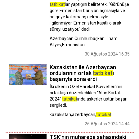
tatbikat
lar yaptığını belirterek, "Görünüşe
göre Ermenistan barış anlaşmasıyla ve
bölgeye kalıcı barış gelmesiyle
ilgilenmiyor. Ermenistan kasıtlı olarak
süreyi uzatıyor." dedi.
Azerbaycan Cumhurbaşkanı İlham
Aliyev,Ermenistan
30 Ağustos 2024 16:35
Kazakistan ile Azerbaycan
ordularının ortak
tatbikat
ı
başarıyla sona erdi
İki ülkenin Özel Harekat Kuvvetleri'nin
ortaklaşa düzenledikleri “Altın Kartal-
2024”
tatbikat
ında askerler üstün başarı
sergiledi.
kazakistan,azerbaycan,
tatbikat
26 Ağustos 2024 14:44
TSK'nın muharebe sahasındaki