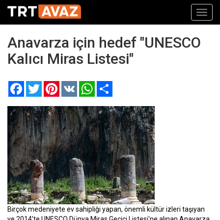
Toggl
navig
Anavarza için hedef "UNESCO
Kalıcı Miras Listesi"
Facebook
Twitter
Pinterest
VK
WhatsApp
Paylaş
Birçok medeniyete ev sahipliği yapan, önemli kültür izleri taşıyan
ve 2014'te UNESCO Dünya Miras Geçici Listesi'ne alınan Anavarza