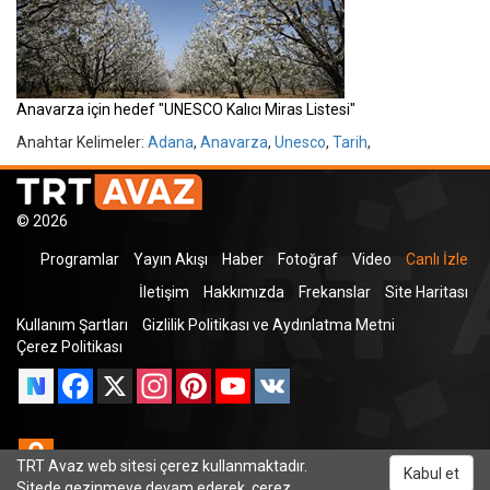
Anavarza için hedef "UNESCO Kalıcı Miras Listesi"
Anahtar Kelimeler:
Adana
,
Anavarza
,
Unesco
,
Tarih
,
© 2026
Programlar
Yayın Akışı
Haber
Fotoğraf
Video
Canlı İzle
İletişim
Hakkımızda
Frekanslar
Site Haritası
Kullanım Şartları
Gizlilik Politikası ve Aydınlatma Metni
Çerez Politikası
Facebook
X
Instagram
Pinterest
YouTube
VK
Odnoklassniki
TRT Avaz web sitesi çerez kullanmaktadır.
Kabul et
Sitede gezinmeye devam ederek, çerez