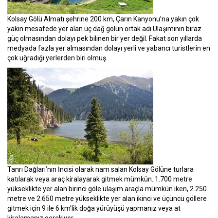
Kolsay Gölü Almatı şehrine 200 km, Çarın Kanyonu’na yakın çok
yakın mesafede yer alan üç dağ gölün ortak adı.Ulaşımının biraz
güç olmasından dolayı pek bilinen bir yer değil. Fakat son yıllarda
medyada fazla yer almasından dolayı yerli ve yabancı turistlerin en
çok uğradığı yerlerden biri olmuş.
Tanrı Dağları’nın İncisi olarak nam salan Kolsay Gölüne turlara
katılarak veya araç kiralayarak gitmek mümkün. 1.700 metre
yükseklikte yer alan birinci göle ulaşım araçla mümkün iken, 2.250
metre ve 2.650 metre yükseklikte yer alan ikinci ve üçüncü göllere
gitmek için 9 ile 6 km’lik doğa yürüyüşü yapmanız veya at
kiralamanız gerekiyor.