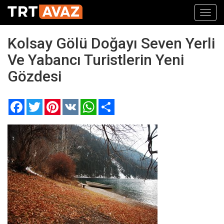
Toggl
navig
Kolsay Gölü Doğayı Seven Yerli
Ve Yabancı Turistlerin Yeni
Gözdesi
Facebook
Twitter
Pinterest
VK
WhatsApp
Paylaş