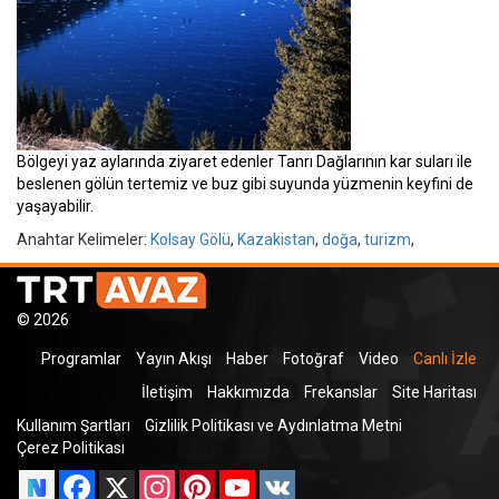
Bölgeyi yaz aylarında ziyaret edenler Tanrı Dağlarının kar suları ile
beslenen gölün tertemiz ve buz gibi suyunda yüzmenin keyfini de
yaşayabilir.
Anahtar Kelimeler:
Kolsay Gölü
,
Kazakistan
,
doğa
,
turizm
,
© 2026
Programlar
Yayın Akışı
Haber
Fotoğraf
Video
Canlı İzle
İletişim
Hakkımızda
Frekanslar
Site Haritası
Kullanım Şartları
Gizlilik Politikası ve Aydınlatma Metni
Çerez Politikası
Facebook
X
Instagram
Pinterest
YouTube
VK