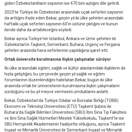
giden Özbekistanlıların sayısının ise 470 bini aştığını dile getirdi.
2023'te Türkiye ile Özbekistan arasındaki uçak seferleri sayısının
da arttığını ifade eden Bekar, geçen yıl iki ülke şehirleri arasındaki
haftalık uçak seferleri sayısının 60'ın üstüne çıktığını ve bunun
ileride daha da artabileceğini söyledi.
Bekar ayrıca Türkiye'nin İstanbul, Ankara ve İzmir şehirleri ile
Özbekistan'ın Taşkent, Semerkant, Buhara, Urgenç ve Fergana
şehirleri arasında hava seferlerinin yapıldığına işaret etti.
Ortak üniversite kurulmasına ilişkin çalışmalar sürüyor
İki ülke arasındaki eğitim, sağlık ve kültür alanlarındaki ilişkilerin de
hızla geliştiğini, bu çerçevede geçen yıl sağlık ve eğitim
forumlarının düzenlendiğini hatırlatan Bekar, bugün iki ülke
arasında ortak bir üniversitenin kurulmasına ilişkin çalışmaların
sürdüğünü ve bu yıl meyve vermesini umduklarını anlattı.
Bekar, Özbekistan'da Türkiye Odalar ve Borsalar Birliği (TOBB)
Ekonomi ve Teknoloji Üniversitesi (ETÜ) Taşkent Şubesi ile
Buhara'da Sağlık Bilimleri Üniversitesi (SBÜ) İbni Sina Tıp Fakültesi
ve İbni Sina Sağlık Hizmetleri Meslek Yüksekokulu, Taşkent'te ise
SBU Hemşirelik Akademisinin faaliyette olduğunu, ayrıca Taşkent
İnşaat ve Mimarlık Üniversitesi ile Semerkant İnşaat ve Mimarlık