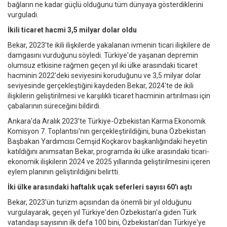
bağların ne kadar güçlü olduğunu tüm dünyaya gösterdiklerini
vurguladı.
İkili ticaret hacmi 3,5 milyar dolar oldu
Bekar, 2023'te ikili ilişkilerde yakalanan ivmenin ticari ilişkilere de
damgasını vurduğunu söyledi. Türkiye'de yaşanan depremin
olumsuz etkisine rağmen geçen yıl iki ülke arasındaki ticaret
hacminin 2022'deki seviyesini koruduğunu ve 3,5 milyar dolar
seviyesinde gerçekleştiğini kaydeden Bekar, 2024'te de ikili
ilişkilerin geliştirilmesi ve karşılıklı ticaret hacminin artırılması için
çabalarının süreceğini bildirdi.
Ankara'da Aralık 2023'te Türkiye-Özbekistan Karma Ekonomik
Komisyon 7. Toplantısı'nın gerçekleştirildiğini, buna Özbekistan
Başbakan Yardımcısı Cemşid Koçkarov başkanlığındaki heyetin
katıldığını anımsatan Bekar, programda iki ülke arasındaki ticari-
ekonomik ilişkilerin 2024 ve 2025 yıllarında geliştirilmesini içeren
eylem planının geliştirildiğini belirtti.
İki ülke arasındaki haftalık uçak seferleri sayısı 60'ı aştı
Bekar, 2023'ün turizm açısından da önemli bir yıl olduğunu
vurgulayarak, geçen yıl Türkiye'den Özbekistan'a giden Türk
vatandaşı sayısının ilk defa 100 bini, Özbekistan'dan Türkiye'ye