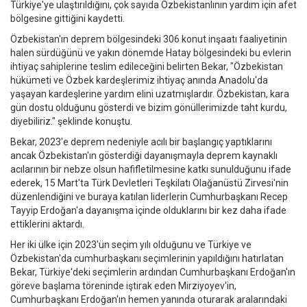
Türkiye'ye ulaştırıldığını, çok sayıda Özbekistanlının yardım için afet
bölgesine gittiğini kaydetti.
Özbekistan'ın deprem bölgesindeki 306 konut inşaatı faaliyetinin
halen sürdüğünü ve yakın dönemde Hatay bölgesindeki bu evlerin
ihtiyaç sahiplerine teslim edileceğini belirten Bekar, "Özbekistan
hükümeti ve Özbek kardeşlerimiz ihtiyaç anında Anadolu'da
yaşayan kardeşlerine yardım elini uzatmışlardır. Özbekistan, kara
gün dostu olduğunu gösterdi ve bizim gönüllerimizde taht kurdu,
diyebiliriz." şeklinde konuştu.
Bekar, 2023'e deprem nedeniyle acılı bir başlangıç yaptıklarını
ancak Özbekistan'ın gösterdiği dayanışmayla deprem kaynaklı
acılarının bir nebze olsun hafifletilmesine katkı sunulduğunu ifade
ederek, 15 Mart'ta Türk Devletleri Teşkilatı Olağanüstü Zirvesi'nin
düzenlendiğini ve buraya katılan liderlerin Cumhurbaşkanı Recep
Tayyip Erdoğan'a dayanışma içinde olduklarını bir kez daha ifade
ettiklerini aktardı.
Her iki ülke için 2023'ün seçim yılı olduğunu ve Türkiye ve
Özbekistan'da cumhurbaşkanı seçimlerinin yapıldığını hatırlatan
Bekar, Türkiye'deki seçimlerin ardından Cumhurbaşkanı Erdoğan'ın
göreve başlama töreninde iştirak eden Mirziyoyev'in,
Cumhurbaşkanı Erdoğan'ın hemen yanında oturarak aralarındaki