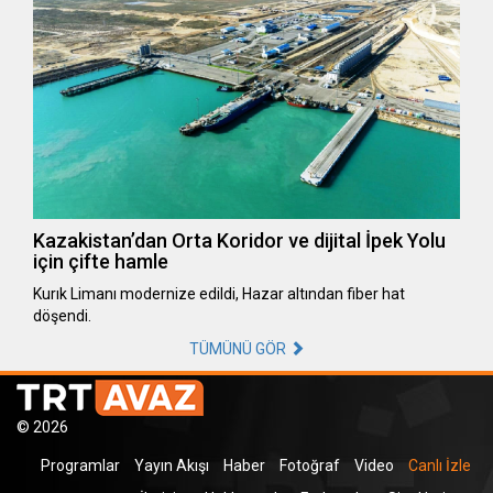
Kazakistan’dan Orta Koridor ve dijital İpek Yolu
için çifte hamle
Kurık Limanı modernize edildi, Hazar altından fiber hat
döşendi.
TÜMÜNÜ GÖR
© 2026
Programlar
Yayın Akışı
Haber
Fotoğraf
Video
Canlı İzle