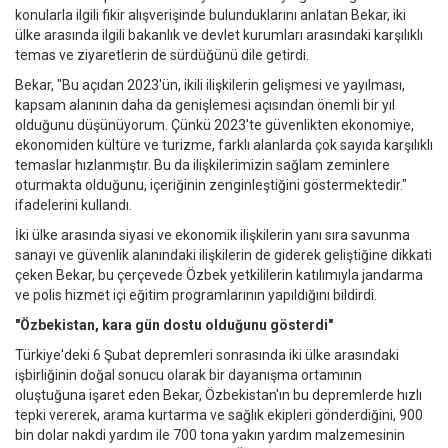
konularla ilgili fikir alışverişinde bulunduklarını anlatan Bekar, iki
ülke arasında ilgili bakanlık ve devlet kurumları arasındaki karşılıklı
temas ve ziyaretlerin de sürdüğünü dile getirdi.
Bekar, "Bu açıdan 2023'ün, ikili ilişkilerin gelişmesi ve yayılması,
kapsam alanının daha da genişlemesi açısından önemli bir yıl
olduğunu düşünüyorum. Çünkü 2023'te güvenlikten ekonomiye,
ekonomiden kültüre ve turizme, farklı alanlarda çok sayıda karşılıklı
temaslar hızlanmıştır. Bu da ilişkilerimizin sağlam zeminlere
oturmakta olduğunu, içeriğinin zenginleştiğini göstermektedir."
ifadelerini kullandı.
İki ülke arasında siyasi ve ekonomik ilişkilerin yanı sıra savunma
sanayi ve güvenlik alanındaki ilişkilerin de giderek geliştiğine dikkati
çeken Bekar, bu çerçevede Özbek yetkililerin katılımıyla jandarma
ve polis hizmet içi eğitim programlarının yapıldığını bildirdi.
"Özbekistan, kara gün dostu olduğunu gösterdi"
Türkiye'deki 6 Şubat depremleri sonrasında iki ülke arasındaki
işbirliğinin doğal sonucu olarak bir dayanışma ortamının
oluştuğuna işaret eden Bekar, Özbekistan'ın bu depremlerde hızlı
tepki vererek, arama kurtarma ve sağlık ekipleri gönderdiğini, 900
bin dolar nakdi yardım ile 700 tona yakın yardım malzemesinin