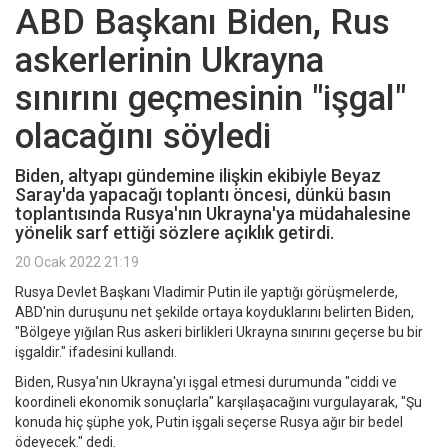
ABD Başkanı Biden, Rus
askerlerinin Ukrayna
sınırını geçmesinin "işgal"
olacağını söyledi
Biden, altyapı gündemine ilişkin ekibiyle Beyaz
Saray'da yapacağı toplantı öncesi, dünkü basın
toplantısında Rusya'nın Ukrayna'ya müdahalesine
yönelik sarf ettiği sözlere açıklık getirdi.
20 Ocak 2022 21:19
Rusya Devlet Başkanı Vladimir Putin ile yaptığı görüşmelerde,
ABD'nin duruşunu net şekilde ortaya koyduklarını belirten Biden,
"Bölgeye yığılan Rus askeri birlikleri Ukrayna sınırını geçerse bu bir
işgaldir." ifadesini kullandı.
Biden, Rusya'nın Ukrayna'yı işgal etmesi durumunda "ciddi ve
koordineli ekonomik sonuçlarla" karşılaşacağını vurgulayarak, "Şu
konuda hiç şüphe yok, Putin işgali seçerse Rusya ağır bir bedel
ödeyecek." dedi.