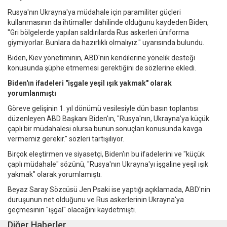
Rusya'nın Ukrayna'ya müdahale için paramiliter güçleri
kullanmasının da ihtimaller dahilinde olduğunu kaydeden Biden,
"Gri bölgelerde yapılan saldırılarda Rus askerleri üniforma
giymiyorlar. Bunlara da hazırlıklı olmalıyız." uyarısında bulundu.
Biden, Kiev yönetiminin, ABD'nin kendilerine yönelik desteği
konusunda şüphe etmemesi gerektiğini de sözlerine ekledi.
Biden'ın ifadeleri "işgale yeşil ışık yakmak" olarak
yorumlanmıştı
Göreve gelişinin 1. yıl dönümü vesilesiyle dün basın toplantısı
düzenleyen ABD Başkanı Biden'ın, "Rusya'nın, Ukrayna'ya küçük
çaplı bir müdahalesi olursa bunun sonuçları konusunda kavga
vermemiz gerekir." sözleri tartışılıyor.
Birçok eleştirmen ve siyasetçi, Biden'ın bu ifadelerini ve "küçük
çaplı müdahale" sözünü, "Rusya'nın Ukrayna'yı işgaline yeşil ışık
yakmak" olarak yorumlamıştı.
Beyaz Saray Sözcüsü Jen Psaki ise yaptığı açıklamada, ABD'nin
duruşunun net olduğunu ve Rus askerlerinin Ukrayna'ya
geçmesinin "işgal" olacağını kaydetmişti.
Diğer Haberler