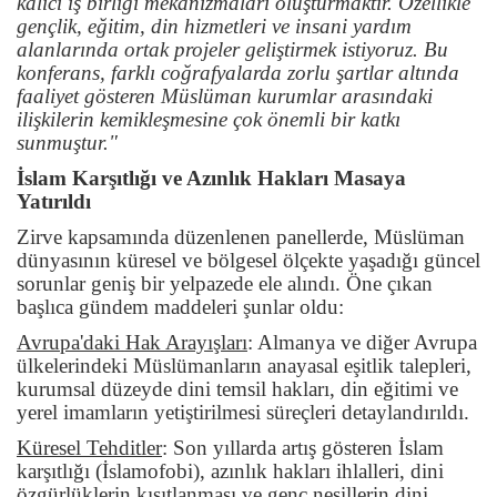
kalıcı iş birliği mekanizmaları oluşturmaktır. Özellikle
gençlik, eğitim, din hizmetleri ve insani yardım
alanlarında ortak projeler geliştirmek istiyoruz. Bu
konferans, farklı coğrafyalarda zorlu şartlar altında
faaliyet gösteren Müslüman kurumlar arasındaki
ilişkilerin kemikleşmesine çok önemli bir katkı
sunmuştur."
İslam Karşıtlığı ve Azınlık Hakları Masaya
Yatırıldı
Zirve kapsamında düzenlenen panellerde, Müslüman
dünyasının küresel ve bölgesel ölçekte yaşadığı güncel
sorunlar geniş bir yelpazede ele alındı. Öne çıkan
başlıca gündem maddeleri şunlar oldu:
Avrupa'daki Hak Arayışları
:
Almanya ve diğer Avrupa
ülkelerindeki Müslümanların anayasal eşitlik talepleri,
kurumsal düzeyde dini temsil hakları, din eğitimi ve
yerel imamların yetiştirilmesi süreçleri detaylandırıldı.
Küresel Tehditler
:
Son yıllarda artış gösteren İslam
karşıtlığı (İslamofobi), azınlık hakları ihlalleri, dini
özgürlüklerin kısıtlanması ve genç nesillerin dini