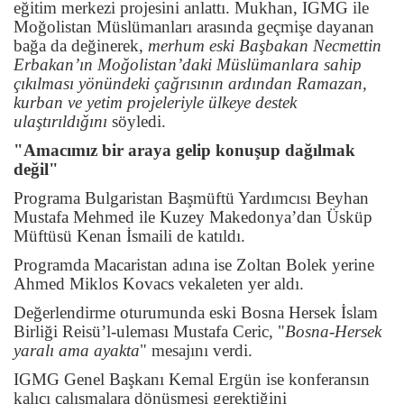
eğitim merkezi projesini anlattı. Mukhan, IGMG ile
Moğolistan Müslümanları arasında geçmişe dayanan
bağa da değinerek,
merhum eski Başbakan Necmettin
Erbakan’ın Moğolistan’daki Müslümanlara sahip
çıkılması yönündeki çağrısının ardından Ramazan,
kurban ve yetim projeleriyle ülkeye destek
ulaştırıldığını
söyledi.
"Amacımız bir araya gelip konuşup dağılmak
değil"
Programa Bulgaristan Başmüftü Yardımcısı Beyhan
Mustafa Mehmed ile Kuzey Makedonya’dan Üsküp
Müftüsü Kenan İsmaili de katıldı.
Programda Macaristan adına ise Zoltan Bolek yerine
Ahmed Miklos Kovacs vekaleten yer aldı.
Değerlendirme oturumunda eski Bosna Hersek İslam
Birliği Reisü’l-uleması Mustafa Ceric, "
Bosna-Hersek
yaralı ama ayakta
" mesajını verdi.
IGMG Genel Başkanı Kemal Ergün ise konferansın
kalıcı çalışmalara dönüşmesi gerektiğini