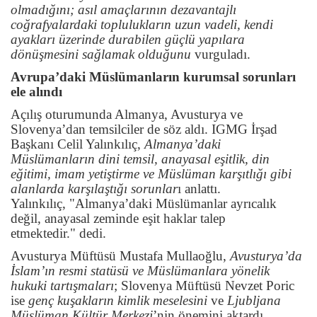
olmadığını; asıl amaçlarının dezavantajlı
coğrafyalardaki toplulukların uzun vadeli, kendi
ayakları üzerinde durabilen güçlü yapılara
dönüşmesini sağlamak olduğunu
vurguladı.
Avrupa’daki Müslümanların kurumsal sorunları
ele alındı
Açılış oturumunda Almanya, Avusturya ve
Slovenya’dan temsilciler de söz aldı. IGMG İrşad
Başkanı Celil Yalınkılıç,
Almanya’daki
Müslümanların dini temsil, anayasal eşitlik, din
eğitimi, imam yetiştirme ve Müslüman karşıtlığı gibi
alanlarda karşılaştığı sorunlar
ı anlattı.
Yalınkılıç, "Almanya’daki Müslümanlar ayrıcalık
değil, anayasal zeminde eşit haklar talep
etmektedir." dedi.
Avusturya Müftüsü Mustafa Mullaoğlu,
Avusturya’da
İslam’ın resmi statüsü ve Müslümanlara yönelik
hukuki tartışmaları
; Slovenya Müftüsü Nevzet Poric
ise
genç kuşakların kimlik meselesini
ve
Ljubljana
Müslüman Kültür Merkezi
’nin önemini aktardı.