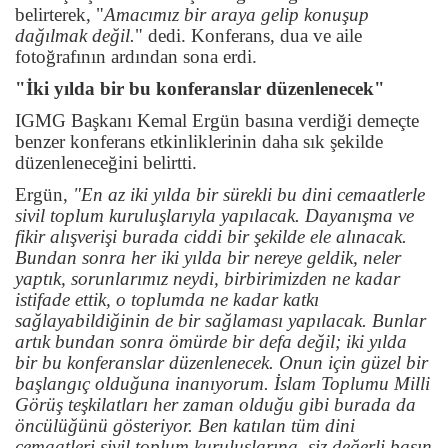
belirterek, "
Amacımız bir araya gelip konuşup
dağılmak değil.
" dedi. Konferans, dua ve aile
fotoğrafının ardından sona erdi.
"İki yılda bir bu konferanslar düzenlenecek"
IGMG Başkanı Kemal Ergün basına verdiği demeçte
benzer konferans etkinliklerinin daha sık şekilde
düzenleneceğini belirtti.
Ergün,
"En az iki yılda bir sürekli bu dini cemaatlerle
sivil toplum kuruluşlarıyla yapılacak. Dayanışma ve
fikir alışverişi burada ciddi bir şekilde ele alınacak.
Bundan sonra her iki yılda bir nereye geldik, neler
yaptık, sorunlarımız neydi, birbirimizden ne kadar
istifade ettik, o toplumda ne kadar katkı
sağlayabildiğinin de bir sağlaması yapılacak. Bunlar
artık bundan sonra ömürde bir defa değil; iki yılda
bir bu konferanslar düzenlenecek. Onun için güzel bir
başlangıç olduğuna inanıyorum. İslam Toplumu Milli
Görüş teşkilatları her zaman olduğu gibi burada da
öncülüğünü gösteriyor. Ben katılan tüm dini
cemaatleri sivil toplum kuruluşlarına, siz değerli basın