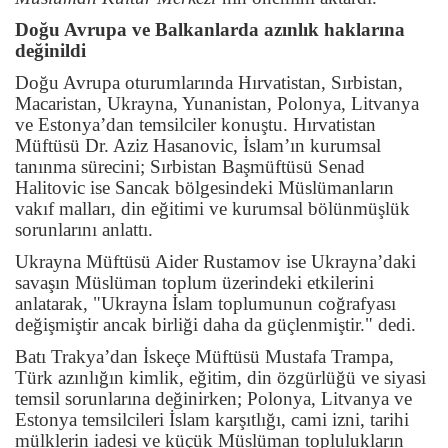
Doğu Avrupa ve Balkanlarda azınlık haklarına
değinildi
Doğu Avrupa oturumlarında Hırvatistan, Sırbistan,
Macaristan, Ukrayna, Yunanistan, Polonya, Litvanya
ve Estonya’dan temsilciler konuştu. Hırvatistan
Müftüsü Dr. Aziz Hasanovic, İslam’ın kurumsal
tanınma sürecini; Sırbistan Başmüftüsü Senad
Halitovic ise Sancak bölgesindeki Müslümanların
vakıf malları, din eğitimi ve kurumsal bölünmüşlük
sorunlarını anlattı.
Ukrayna Müftüsü Aider Rustamov ise Ukrayna’daki
savaşın Müslüman toplum üzerindeki etkilerini
anlatarak, "Ukrayna İslam toplumunun coğrafyası
değişmiştir ancak birliği daha da güçlenmiştir." dedi.
Batı Trakya’dan İskeçe Müftüsü Mustafa Trampa,
Türk azınlığın kimlik, eğitim, din özgürlüğü ve siyasi
temsil sorunlarına değinirken; Polonya, Litvanya ve
Estonya temsilcileri İslam karşıtlığı, cami izni, tarihi
mülklerin iadesi ve küçük Müslüman toplulukların