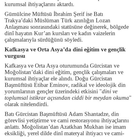
kurumsal ihtiyaçlarını aktardı.
Gümülcine Müftüsü İbrahim Şerif ise Batı
Trakya’daki Müslüman Türk azınlığın Lozan
Anlaşması sonrasındaki statüsüne değinerek, bölgede
dinî hayatın Kur’an kursları ve kadın vaizelerin
çalışmalarıyla sürdüğünü söyledi.
Kafkasya ve Orta Asya’da dini eğitim ve gençlik
vurgusu
Kafkasya ve Orta Asya oturumunda Gürcistan ve
Moğolistan’daki dini eğitim, gençlik çalışmaları ve
kurumsal ihtiyaçlar ele alındı. Doğu Gürcistan
Başmüftüsü Etibar Eminov, radikal ve ideolojik din
yorumlarının gençler üzerindeki etkisini "
dini ve
toplumsal istikrar açısından ciddi bir meydan okuma
"
olarak nitelendirdi.
Batı Gürcistan Başmüftüsü Adam Shantadze, din
görevlisi yetiştirme ve cami restorasyonu ihtiyaçlarını
anlattı. Moğolistan’dan Azatkhan Mukhan ise imam
eksikliği, yerel dilde dinî materyal ihtiyacı ve cami-