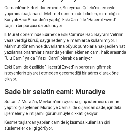
Osmanlı'nın Fetret döneminde, Süleyman Çelebi'nin emriyle
yapımına başlanan, I. Mehmet döneminde bitirilen, mimarlığını
Konyalı Hacı Alaaddin'in yaptığı Eski Cami'de "Hacerül Esved"
taşının bir parçası da bulunuyor.
II. Murat döneminde Edirne'de Eski Cami'de Hacı Bayram Veli'nin
vaaz verdiği kürsü, saygı nedeniyle imamlarca kullanılmıyor. I.
Mahmut döneminde duvarlarına büyük puntolarla nakşedilen hat
yazılarına onarımlar sırasında yenileri eklenen cami, halk arasında
"Ulu Cami" ya da "Yazılı Cami" olarak da anılıyor.
Eski Cami de özellikle "Hacerül Esved"in parçasını görmek
isteyenlerin ziyaret etmeden geçemediği bir adres olarak öne
çıkıyor.
Sade bir selatin cami: Muradiye
Sultan 2. Murat'ın, Mevlana'nın rüyasına girip istemesi üzerine
yaptırdığı söylenen Muradiye Camisi de dışarıdan sade, içindeki
işlemeleriyle ihtişamlı görünümüyle dikkati çekiyor.
Kesme taşlardan yapılan camide iç kısımda kullanılan çini
süslemeler de ilgi görüyor.