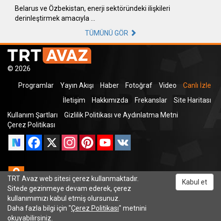
Belarus ve Özbekistan, enerji sektöründeki ilişkileri
derinleştirmek amacıyla …
TÜMÜNÜ GÖR
© 2026
Programlar
Yayın Akışı
Haber
Fotoğraf
Video
Canlı İzle
İletişim
Hakkımızda
Frekanslar
Site Haritası
Kullanım Şartları
Gizlilik Politikası ve Aydınlatma Metni
Çerez Politikası
Facebook
X
Instagram
Pinterest
YouTube
VK
Odnoklassniki
TRT Avaz web sitesi çerez kullanmaktadır.
Kabul et
Sitede gezinmeye devam ederek, çerez
kullanımımızı kabul etmiş olursunuz.
Daha fazla bilgi için "
Çerez Politikası
" metnini
TRT Dinle
okuyabilirsiniz.