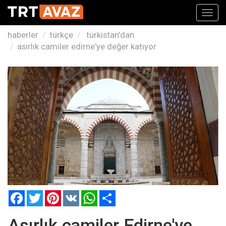
Toggl
navig
haberler
türkçe
türkistan'dan
asırlık camiler edirne'ye değer katıyor
Facebook
Twitter
Pinterest
VK
WhatsApp
Paylaş
Asırlık camiler Edirne'ye