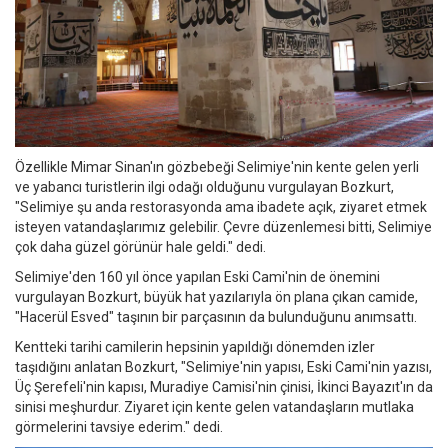
Özellikle Mimar Sinan'ın gözbebeği Selimiye'nin kente gelen yerli
ve yabancı turistlerin ilgi odağı olduğunu vurgulayan Bozkurt,
"Selimiye şu anda restorasyonda ama ibadete açık, ziyaret etmek
isteyen vatandaşlarımız gelebilir. Çevre düzenlemesi bitti, Selimiye
çok daha güzel görünür hale geldi." dedi.
Selimiye'den 160 yıl önce yapılan Eski Cami'nin de önemini
vurgulayan Bozkurt, büyük hat yazılarıyla ön plana çıkan camide,
"Hacerül Esved" taşının bir parçasının da bulunduğunu anımsattı.
Kentteki tarihi camilerin hepsinin yapıldığı dönemden izler
taşıdığını anlatan Bozkurt, "Selimiye'nin yapısı, Eski Cami'nin yazısı,
Üç Şerefeli'nin kapısı, Muradiye Camisi'nin çinisi, İkinci Bayazıt'ın da
sinisi meşhurdur. Ziyaret için kente gelen vatandaşların mutlaka
görmelerini tavsiye ederim." dedi.