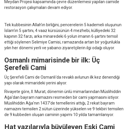
Meydan Projesi kapsamında çevre düzenlemesi yapılan camide
restorasyon çalışmaları devam ediyor.
Tek kubbesinin Allah'ın birliğini, pencerelerin 5 kademeli oluşunun
İslam'ın 5 şartını, 4 vaaz kürsüsünün 4 mezhebi, külliyedeki 32
kapının 32 farzı, arka minaredeki 6 yolun imanın 6 şartını temsil
ettiği söylenen Selimiye Camisi, ramazanda artan bir yoğunlukla
yılın her dönemi yerli ve yabancı ziyaretçilerin ilgi odağı oluyor.
Osmanlı mimarisinde bir ilk: Üç
Şerefeli Cami
Üç Şerefeli Cami de Osmanlı'da revaklı avlunun ilk kez denendiği
yapı olarak mimarideki yerini alıyor.
Rivayete göre, II. Murat, dönemin ünlü mimarlarından Müslihiddin
Ağa'dan bayram namazını resmeden bir cami yapmasını istiyor.
Müslihiddin Ağa'nın 1437'de temellerini attığı, 2 rekat bayram
namazını temsilen 2 sütun üzerinde yükselen ve 9 tekbiri temsilen
de 9 kubbeden oluşan caminin yapımı 10 yılda tamamlanıyor.
Hat yazılarıyla büyüleyen Eski Cami