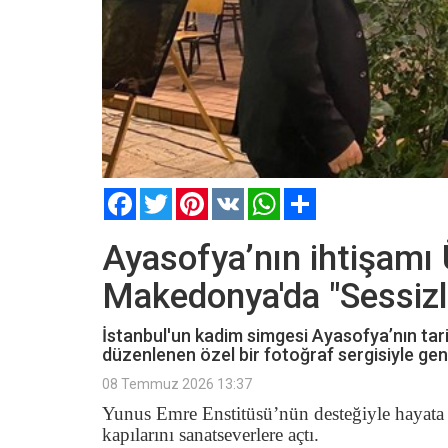
Facebook
Twitter
Pinterest
VK
WhatsApp
Paylaş
Ayasofya’nın ihtişamı 
Makedonya'da "Sessizliğ
​​​​​​​İstanbul'un kadim simgesi Ayasofya’nın
düzenlenen özel bir fotoğraf sergisiyle geniş 
08 Temmuz 2026 13:37
Yunus Emre Enstitüsü’nün desteğiyle hayata g
kapılarını sanatseverlere açtı.