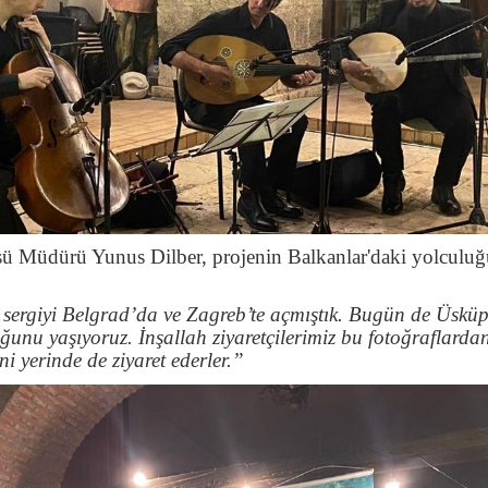
ü Müdürü Yunus Dilber, projenin Balkanlar'daki yolculu
sergiyi Belgrad’da ve Zagreb’te açmıştık. Bugün de Üsküp
unu yaşıyoruz. İnşallah ziyaretçilerimiz bu fotoğraflarda
i yerinde de ziyaret ederler.”