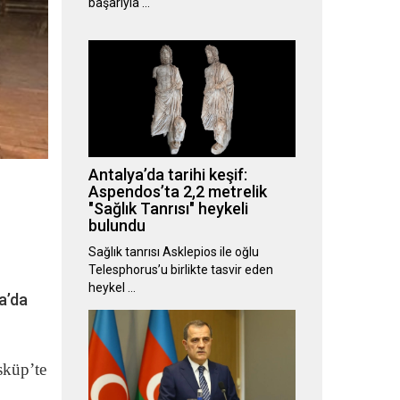
başarıyla …
Antalya’da tarihi keşif:
Aspendos’ta 2,2 metrelik
"Sağlık Tanrısı" heykeli
bulundu
Sağlık tanrısı Asklepios ile oğlu
Telesphorus’u birlikte tasvir eden
heykel …
ya’da
sküp’te