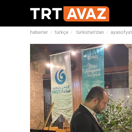
haberler
türkçe
türkistan'dan
ayasofya’n