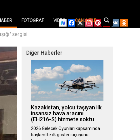
HABER
FOTOĞRAF
VIDEO
CANLI İZLE
Facebook
X
Instagram
Pinterest
YouTube
VK
Odnok
şığı" sergisi
Diğer Haberler
Kazakistan, yolcu taşıyan ilk
insansız hava aracını
(EH216-S) hizmete soktu
2026 Gelecek Oyunları kapsamında
başkentte ilk gösteri uçuşunu