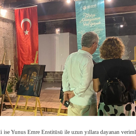
i ise Yunus Emre Enstitüsü ile uzun yıllara dayanan veriml