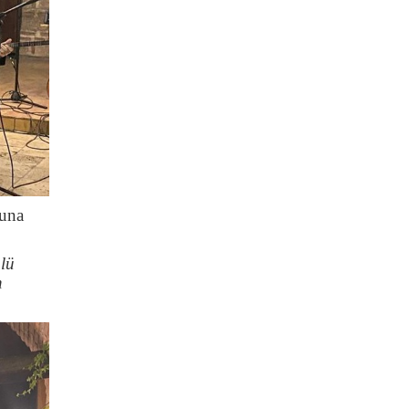
ğuna
lü
n