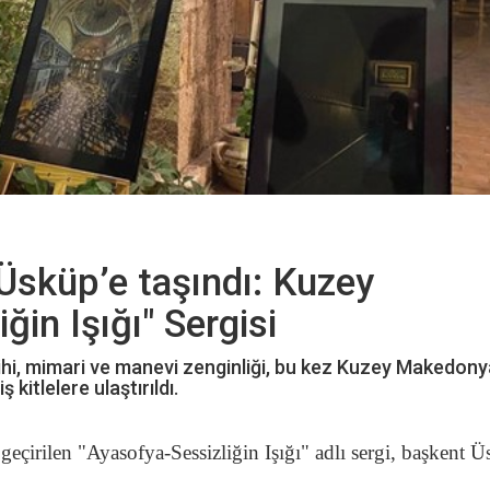
Üsküp’e taşındı: Kuzey
in Işığı" Sergisi
 tarihi, mimari ve manevi zenginliği, bu kez Kuzey Makedon
kitlelere ulaştırıldı.
eçirilen "Ayasofya-Sessizliğin Işığı" adlı sergi, başkent Ü