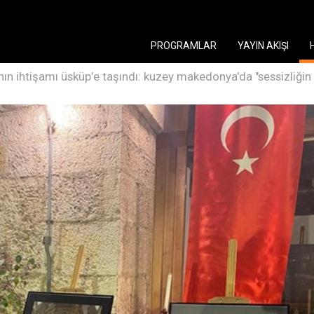
PROGRAMLAR
YAYIN AKIŞI
ın ihtişamı üsküp’e taşındı: kuzey makedonya'da "sessizliğin ı