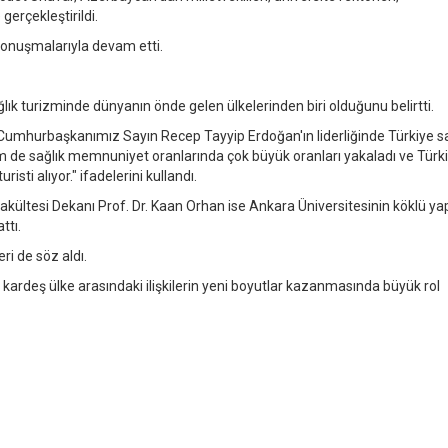
gerçekleştirildi.
konuşmalarıyla devam etti.
lık turizminde dünyanın önde gelen ülkelerinden biri olduğunu belirtti.
. Cumhurbaşkanımız Sayın Recep Tayyip Erdoğan'ın liderliğinde Türkiye s
m de sağlık memnuniyet oranlarında çok büyük oranları yakaladı ve Türk
sti alıyor." ifadelerini kullandı.
akültesi Dekanı Prof. Dr. Kaan Orhan ise Ankara Üniversitesinin köklü yap
ttı.
ri de söz aldı.
i kardeş ülke arasındaki ilişkilerin yeni boyutlar kazanmasında büyük rol