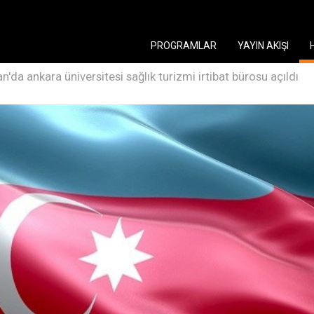
PROGRAMLAR
YAYIN AKIŞI
'da ankara üniversitesi sağlık turizmi irtibat bürosu açıldı