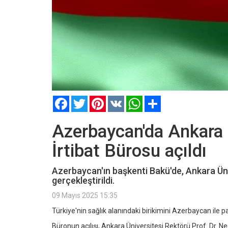
Facebook
Twitter
Pinterest
VK
WhatsApp
Paylaş
Azerbaycan'da Ankara Ü
İrtibat Bürosu açıldı
Azerbaycan'ın başkenti Bakü'de, Ankara Üniv
gerçekleştirildi.
09 Mayıs 2025 15:35
Türkiye'nin sağlık alanındaki birikimini Azerbaycan ile 
Büronun açılışı, Ankara Üniversitesi Rektörü Prof. Dr. Ne