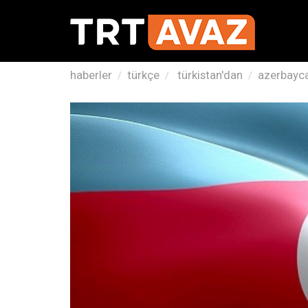
haberler
türkçe
türkistan'dan
azerbaycan