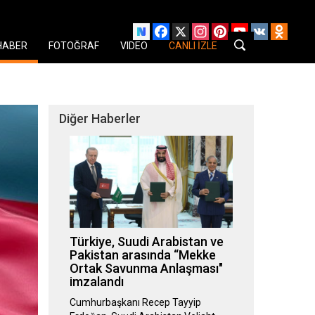
Facebook
X
Instagram
Pinterest
YouTube
VK
Odnok
HABER
FOTOĞRAF
VIDEO
CANLI İZLE
Diğer Haberler
Türkiye, Suudi Arabistan ve
Pakistan arasında “Mekke
Ortak Savunma Anlaşması"
imzalandı
Cumhurbaşkanı Recep Tayyip