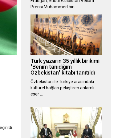
Erdoğan, Suudi Arabistan Veliaht
Prensi Muhammed bin …
Türk yazarın 35 yıllık birikimi
"Benim tanıdığım
Özbekistan" kitabı tanıtıldı
Özbekistan ile Türkiye arasındaki
kültürel bağları pekiştiren anlamlı
eser …
irildi.