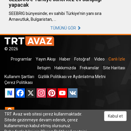
yapacak
SEEBRIG bünyesinde; ev sahibi Türkiye’nin yanı sıra
Arnavutluk, Bulgaristan, …
TÜMÜNÜ GÖR
© 2026
Programlar
Yayın Akışı
Haber
Fotoğraf
Video
Canlı İzle
İletişim
Hakkımızda
Frekanslar
Site Haritası
Kullanım Şartları
Gizlilik Politikası ve Aydınlatma Metni
Çerez Politikası
Facebook
X
Instagram
Pinterest
YouTube
VK
Odnoklassniki
TRT Avaz web sitesi çerez kullanmaktadır.
Kabul et
Sitede gezinmeye devam ederek, çerez
kullanımımızı kabul etmiş olursunuz.