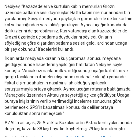
Nebiyev, "Kazazedeler ve kurtulan kabin memurları Grozni
üzerinde patlama sesi duymuşlar. Hatta kabin memurlarından biri
yaralanmış. Sosyal medyada paylaşılan görüntülerde de bir kadının
kol ve bacağından yara aldığı görülüyor. Ayrıca uçağın kanadında
delik izlerini de görebilirsiniz. Rus vatandaşı olan kazazedeler de
Grozni üzerinde üç patlama duyduklarını söyledi. Onların
söylediğine göre dışarıdan patlama sesleri geldi, ardından uçağa
bir şey dokundu." ifadelerini kullandı.
İlk anlarda medyada kazanın kuş çarpması sonucu meydana
geldiği yönünde haberlerin yapıldığını hatırlatan Nebiyev, şöyle
konuştu: "Ancak uzmanların ilk vardığı sonuç, uçağın kalıntıları ve
görgü tanıklarının ifadeleri dışarıdan müdahale olduğu yönünde.
Fakat dış müdahalenin nasıl bir silah olduğu yapılacak
soruşturmayla ortaya çıkacak. Ayrıca uçağın rotasına baktığınızda
Mahaçkale üzerinden Aktau'ya seyrettiği açıkça görülüyor. Uçağa
buraya iniş izninin verilip verilmediği inceleme sonucuna göre
belirlenecek. GPS'in kapatılması konusu da deliller ortaya
konulduktan sonra netleşecek."
AZAL'a ait uçak, 25 Aralık'ta Kazakistan'ın Aktau kenti yakınlarında
düşmüş, kazada 38 kişi hayatını kaybetmiş, 29 kişi kurtulmuştu.