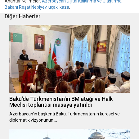
Anahtar Kelimeler:
Azerbaycan Dijital Kalkınma ve Ulaştırma
Bakanı Reşat Nebiyev
,
uçak
,
kaza
,
Diğer Haberler
Bakü'de Türkmenistan'ın BM atağı ve Halk
Meclisi toplantısı masaya yatırıldı
Azerbaycan'ın başkenti Bakü, Türkmenistan'ın küresel ve
diplomatik vizyonunun …