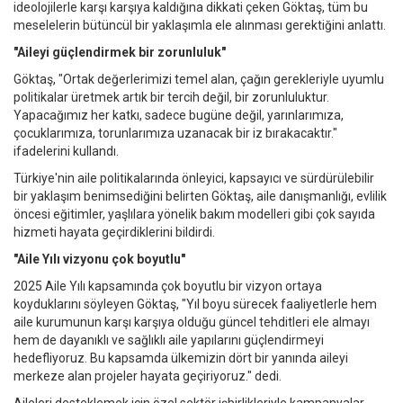
ideolojilerle karşı karşıya kaldığına dikkati çeken Göktaş, tüm bu
meselelerin bütüncül bir yaklaşımla ele alınması gerektiğini anlattı.
"Aileyi güçlendirmek bir zorunluluk"
Göktaş, "Ortak değerlerimizi temel alan, çağın gerekleriyle uyumlu
politikalar üretmek artık bir tercih değil, bir zorunluluktur.
Yapacağımız her katkı, sadece bugüne değil, yarınlarımıza,
çocuklarımıza, torunlarımıza uzanacak bir iz bırakacaktır."
ifadelerini kullandı.
Türkiye'nin aile politikalarında önleyici, kapsayıcı ve sürdürülebilir
bir yaklaşım benimsediğini belirten Göktaş, aile danışmanlığı, evlilik
öncesi eğitimler, yaşlılara yönelik bakım modelleri gibi çok sayıda
hizmeti hayata geçirdiklerini bildirdi.
"Aile Yılı vizyonu çok boyutlu"
2025 Aile Yılı kapsamında çok boyutlu bir vizyon ortaya
koyduklarını söyleyen Göktaş, "Yıl boyu sürecek faaliyetlerle hem
aile kurumunun karşı karşıya olduğu güncel tehditleri ele almayı
hem de dayanıklı ve sağlıklı aile yapılarını güçlendirmeyi
hedefliyoruz. Bu kapsamda ülkemizin dört bir yanında aileyi
merkeze alan projeler hayata geçiriyoruz." dedi.