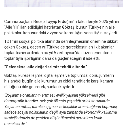
Cumhurbaşkanı Recep Tayyip Erdoğan'ın takdirleriyle 2025 yılının
"Aile Yılı" ilan edildiğini hatırlatan Göktaş, bunun Türkiye'nin aile
politikaları konusundaki vizyon ve kararlılığını yansıttığını söyledi.
TDT'nin sosyal politika alanında derinleşmesinin önemine dikkati
çeken Göktaş, geçen yıl Türkiye'de gerçekleştirilen ilk bakanlar
toplantısının ardından bu yıl Azerbaycan'da düzenlenen ikinci
toplantıyla işbirliğinin daha da güçleneceğini ifade etti.
"Geleneksel aile değerlerimiz tehdit altında"
Göktaş, küreselleşme, dijitalleşme ve toplumsal dönüşümlerin
hızlandığı bugün aile kurumunun ciddi tehditlerle karşı karşıya
olduğunu dile getirerek, şunları kaydetti:
"Boşanma oranlarının artması, evlilik yaşının yükselmesi gibi
demografik trendler, pek çok ülkenin yaşadığı ortak sorunlardır.
Yaşlanan nüfus, daralan iş gücü ve kuşaklar arası bağların kopması,
sadece sosyal politikaların değil, aynı zamanda ekonomik kalkınma
stratejilerimizin de yeniden düşünülmesini gerektiren kritik
meselelerdir."