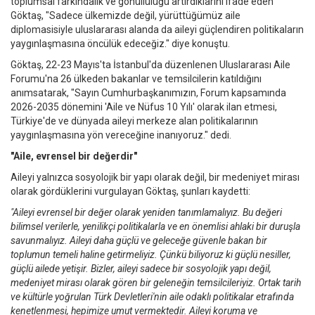
toplumsal farkındalık ve gönüllülüğü artırdıklarını ifade eden
Göktaş, "Sadece ülkemizde değil, yürüttüğümüz aile
diplomasisiyle uluslararası alanda da aileyi güçlendiren politikaların
yaygınlaşmasına öncülük edeceğiz." diye konuştu.
Göktaş, 22-23 Mayıs'ta İstanbul'da düzenlenen Uluslararası Aile
Forumu'na 26 ülkeden bakanlar ve temsilcilerin katıldığını
anımsatarak, "Sayın Cumhurbaşkanımızın, Forum kapsamında
2026-2035 dönemini 'Aile ve Nüfus 10 Yılı' olarak ilan etmesi,
Türkiye'de ve dünyada aileyi merkeze alan politikalarının
yaygınlaşmasına yön vereceğine inanıyoruz." dedi.
"Aile, evrensel bir değerdir"
Aileyi yalnızca sosyolojik bir yapı olarak değil, bir medeniyet mirası
olarak gördüklerini vurgulayan Göktaş, şunları kaydetti:
"Aileyi evrensel bir değer olarak yeniden tanımlamalıyız. Bu değeri
bilimsel verilerle, yenilikçi politikalarla ve en önemlisi ahlaki bir duruşla
savunmalıyız. Aileyi daha güçlü ve geleceğe güvenle bakan bir
toplumun temeli haline getirmeliyiz. Çünkü biliyoruz ki güçlü nesiller,
güçlü ailede yetişir. Bizler, aileyi sadece bir sosyolojik yapı değil,
medeniyet mirası olarak gören bir geleneğin temsilcileriyiz. Ortak tarih
ve kültürle yoğrulan Türk Devletleri'nin aile odaklı politikalar etrafında
kenetlenmesi, hepimize umut vermektedir. Aileyi koruma ve