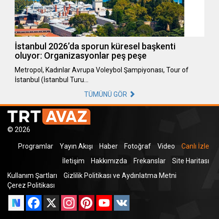
İstanbul 2026’da sporun küresel başkenti
oluyor: Organizasyonlar peş peşe
Metropol, Kadınlar Avrupa Voleybol Şampiyonası, Tour of
İstanbul (İstanbul Turu…
TÜMÜNÜ GÖR
© 2026
Programlar
Yayın Akışı
Haber
Fotoğraf
Video
Canlı İzle
İletişim
Hakkımızda
Frekanslar
Site Haritası
Kullanım Şartları
Gizlilik Politikası ve Aydınlatma Metni
Çerez Politikası
Facebook
X
Instagram
Pinterest
YouTube
VK