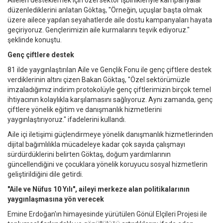
Aileleri desteklemek için özel sektör işbirlikleriyle kampanyalar
düzenlediklerini anlatan Göktaş, "Örneğin, uçuşlar başta olmak
üzere ailece yapılan seyahatlerde aile dostu kampanyaları hayata
geçiriyoruz. Gençlerimizin aile kurmalarını teşvik ediyoruz."
şeklinde konuştu.
Genç çiftlere destek
81 ilde yaygınlaştırılan Aile ve Gençlik Fonu ile genç çiftlere destek
verdiklerinin altını çizen Bakan Göktaş, "Özel sektörümüzle
imzaladığımız indirim protokolüyle genç çiftlerimizin birçok temel
ihtiyacının kolaylıkla karşılamasını sağlıyoruz. Aynı zamanda, genç
çiftlere yönelik eğitim ve danışmanlık hizmetlerini
yaygınlaştırıyoruz." ifadelerini kullandı.
Aile içi iletişimi güçlendirmeye yönelik danışmanlık hizmetlerinden
dijital bağımlılıkla mücadeleye kadar çok sayıda çalışmayı
sürdürdüklerini belirten Göktaş, doğum yardımlarının
güncellendiğini ve çocuklara yönelik koruyucu sosyal hizmetlerin
geliştirildiğini dile getirdi.
"Aile ve Nüfus 10 Yılı", aileyi merkeze alan politikalarının
yaygınlaşmasına yön verecek
Emine Erdoğan'ın himayesinde yürütülen Gönül Elçileri Projesi ile