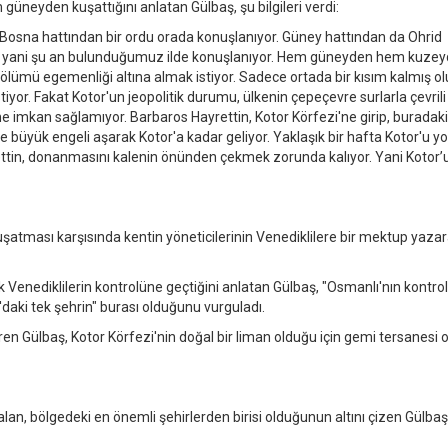
üneyden kuşattığını anlatan Gülbaş, şu bilgileri verdi:
Bosna hattından bir ordu orada konuşlanıyor. Güney hattından da Ohrid
r yani şu an bulunduğumuz ilde konuşlanıyor. Hem güneyden hem kuze
lümü egemenliği altına almak istiyor. Sadece ortada bir kısım kalmış ol
yor. Fakat Kotor'un jeopolitik durumu, ülkenin çepeçevre surlarla çevrili
ne imkan sağlamıyor. Barbaros Hayrettin, Kotor Körfezi'ne girip, buradaki 
ne büyük engeli aşarak Kotor'a kadar geliyor. Yaklaşık bir hafta Kotor'u y
rettin, donanmasını kalenin önünden çekmek zorunda kalıyor. Yani Kotor’
şatması karşısında kentin yöneticilerinin Venediklilere bir mektup yaza
k Venediklilerin kontrolüne geçtiğini anlatan Gülbaş, "Osmanlı'nın kontrol
daki tek şehrin" burası olduğunu vurguladı.
en Gülbaş, Kotor Körfezi'nin doğal bir liman olduğu için gemi tersanesi 
n, bölgedeki en önemli şehirlerden birisi olduğunun altını çizen Gülbaş