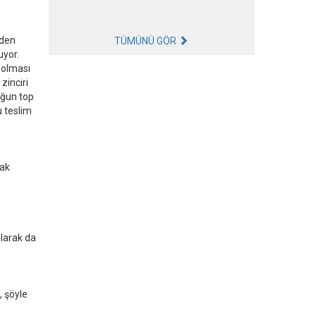
yden
TÜMÜNÜ GÖR
uyor.
 olması
zinciri
oğun top
u teslim
rak
olarak da
, şöyle