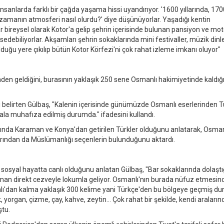
sanlarda farklı bir çağda yaşama hissi uyandırıyor. '1600 yıllarında, 170
o zamanın atmosferi nasıl olurdu?' diye düşünüyorlar. Yaşadığı kentin
ireysel olarak Kotor'a gelip şehrin içerisinde bulunan pansiyon ve mot
debiliyorlar. Akşamları şehrin sokaklarında mini festivaller, müzik dinlet
lduğu yere çıkılıp bütün Kotor Körfezi'ni çok rahat izleme imkanı oluyor"
den geldiğini, burasının yaklaşık 250 sene Osmanlı hakimiyetinde kaldığı
ni belirten Gülbaş, "Kalenin içerisinde günümüzde Osmanlı eserlerinden T
ala muhafıza edilmiş durumda." ifadesini kullandı.
da Karaman ve Konya'dan getirilen Türkler olduğunu anlatarak, Osmanl
larından da Müslümanlığı seçenlerin bulunduğunu aktardı.
 sosyal hayatta canlı olduğunu anlatan Gülbaş, "Bar sokaklarında dolaştı
man direkt cezveyle lokumla geliyor. Osmanlı'nın burada nüfuz etmesin
ı'dan kalma yaklaşık 300 kelime yani Türkçe'den bu bölgeye geçmiş d
, yorgan, çizme, çay, kahve, zeytin... Çok rahat bir şekilde, kendi araların
ştu.