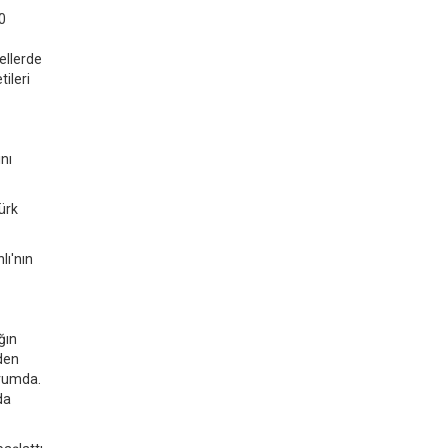
0
ellerde
ileri
nı
ürk
ı'nın
ğın
den
urumda.
da