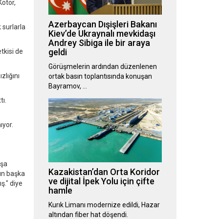
Kotor,
Azerbaycan Dışişleri Bakanı
 surlarla
Kiev’de Ukraynalı mevkidaşı
Andrey Sibiga ile bir araya
geldi
tkisi de
Görüşmelerin ardından düzenlenen
zlığını
ortak basın toplantısında konuşan
Bayramov, …
tı.
ıyor.
nşa
Kazakistan’dan Orta Koridor
nın başka
ve dijital İpek Yolu için çifte
ş." diye
hamle
Kurık Limanı modernize edildi, Hazar
altından fiber hat döşendi.