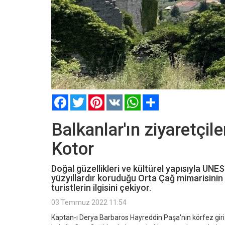
Facebook
Twitter
Pinterest
VK
WhatsApp
Paylaş
Balkanlar'ın ziyaretçil
Kotor
Doğal güzellikleri ve kültürel yapısıyla UNE
yüzyıllardır koruduğu Orta Çağ mimarisinin 
turistlerin ilgisini çekiyor.
03 Temmuz 2022 11:54
Kaptan-ı Derya Barbaros Hayreddin Paşa'nın körfez girişi