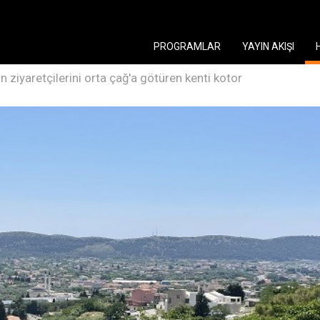
PROGRAMLAR
YAYIN AKIŞI
ın ziyaretçilerini orta çağ'a götüren kenti kotor