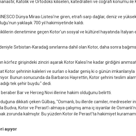
nastır, Katolik ve Ortodoks kiliseleri, katedralleri ve coğrafi konumu ile 
a UNESCO Dünya Mirası Listesi'ne giren, etrafı sarp dağlar, deniz ve yüksek
luğu'nun yaklaşık 700 yıl hakimiyetinde kaldı.
lilerin denetimine geçen Kotor'un sosyal ve kültürel hayatında İtalyan e
iyle Sırbistan-Karadağ sınırlarına dahil olan Kotor, daha sonra bağımsı
örfez girişindeki zinciri aşarak Kotor Kalesi'ne kadar girdiğini anımsat
at Kotor şehrinin kaleleri ve surları o kadar geniş ki o günün imkanlarıyla
iyor. Bunun sonucunda da Barbaros Hayrettin, Kotor şehrini teslim alam
adığı tek şehir buydu." dedi.
 beraber Bar ve Herceg Novi illerine hakim olduğunu belirtti.
rduğuna dikkati çeken Gülbaş, "Osmanlı, bu illerde camiler, medreseler i
rla Budva, Kotor ve Perast'ı almaya çalışmış ama iç isyanlar ile Osmanlı'
mak zorunda kalmıştır. Bu yüzden Kotor ile Perast'ta hakimiyet kuramamı
ri aşıyor