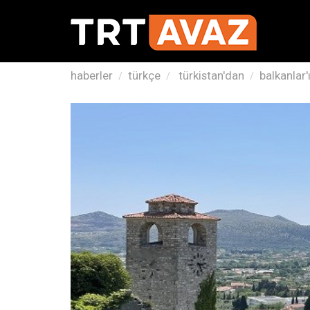
haberler
türkçe
türkistan'dan
balkanlar'