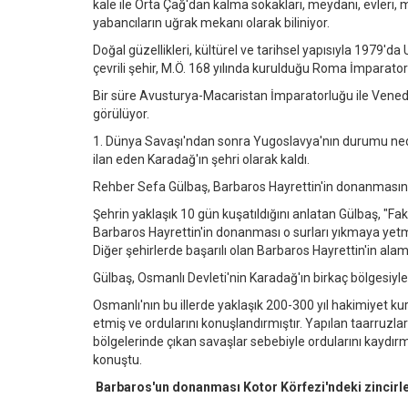
kale ile Orta Çağ'dan kalma sokakları, meydanı, evleri, ma
yabancıların uğrak mekanı olarak biliniyor.
Doğal güzellikleri, kültürel ve tarihsel yapısıyla 1979'd
çevrili şehir, M.Ö. 168 yılında kurulduğu Roma İmparator
Bir süre Avusturya-Macaristan İmparatorluğu ile Venedik
görülüyor.
1. Dünya Savaşı'ndan sonra Yugoslavya'nın durumu neden
ilan eden Karadağ'ın şehri olarak kaldı.
Rehber Sefa Gülbaş, Barbaros Hayrettin'in donanmasının k
Şehrin yaklaşık 10 gün kuşatıldığını anlatan Gülbaş, "Fak
Barbaros Hayrettin'in donanması o surları yıkmaya yetm
Diğer şehirlerde başarılı olan Barbaros Hayrettin'in alam
Gülbaş, Osmanlı Devleti'nin Karadağ'ın birkaç bölgesiyle
Osmanlı'nın bu illerde yaklaşık 200-300 yıl hakimiyet ku
etmiş ve ordularını konuşlandırmıştır. Yapılan taarruzla
bölgelerinde çıkan savaşlar sebebiyle ordularını kaydır
konuştu.
Barbaros'un donanması Kotor Körfezi'ndeki zincirle