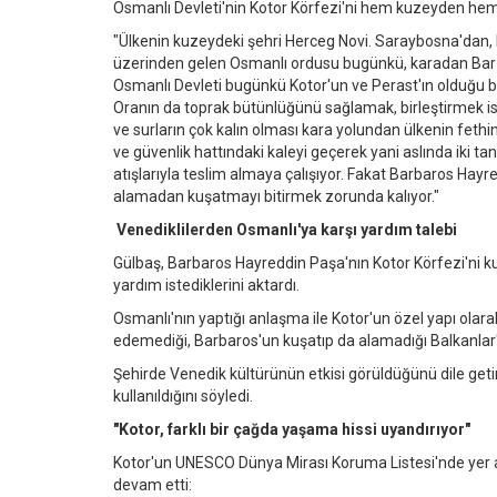
Osmanlı Devleti'nin Kotor Körfezi'ni hem kuzeyden hem g
"Ülkenin kuzeydeki şehri Herceg Novi. Saraybosna'dan, 
üzerinden gelen Osmanlı ordusu bugünkü, karadan Ba
Osmanlı Devleti bugünkü Kotor'un ve Perast'ın olduğu bö
Oranın da toprak bütünlüğünü sağlamak, birleştirmek isti
ve surların çok kalın olması kara yolundan ülkenin fethi
ve güvenlik hattındaki kaleyi geçerek yani aslında iki ta
atışlarıyla teslim almaya çalışıyor. Fakat Barbaros Hay
alamadan kuşatmayı bitirmek zorunda kalıyor."
Venediklilerden Osmanlı'ya karşı yardım talebi
Gülbaş, Barbaros Hayreddin Paşa'nın Kotor Körfezi'ni ku
yardım istediklerini aktardı.
Osmanlı'nın yaptığı anlaşma ile Kotor'un özel yapı olara
edemediği, Barbaros'un kuşatıp da alamadığı Balkanlar'
Şehirde Venedik kültürünün etkisi görüldüğünü dile getir
kullanıldığını söyledi.
"Kotor, farklı bir çağda yaşama hissi uyandırıyor"
Kotor'un UNESCO Dünya Mirası Koruma Listesi'nde yer ala
devam etti: