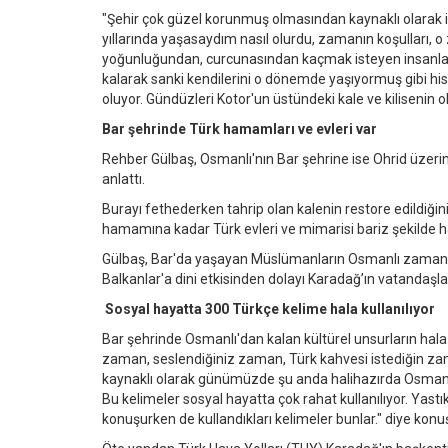
"Şehir çok güzel korunmuş olmasından kaynaklı olarak in
yıllarında yaşasaydım nasıl olurdu, zamanın koşulları, 
yoğunluğundan, curcunasından kaçmak isteyen insanlar b
kalarak sanki kendilerini o dönemde yaşıyormuş gibi hisse
oluyor. Gündüzleri Kotor'un üstündeki kale ve kilisenin o
Bar şehrinde Türk hamamları ve evleri var
Rehber Gülbaş, Osmanlı'nın Bar şehrine ise Ohrid üzerin
anlattı.
Burayı fethederken tahrip olan kalenin restore edildiği
hamamına kadar Türk evleri ve mimarisi bariz şekilde h
Gülbaş, Bar'da yaşayan Müslümanların Osmanlı zamanın
Balkanlar'a dini etkisinden dolayı Karadağ’ın vatandaş
Sosyal hayatta 300 Türkçe kelime hala kullanılıyor
Bar şehrinde Osmanlı'dan kalan kültürel unsurların hala
zaman, seslendiğiniz zaman, Türk kahvesi istediğin za
kaynaklı olarak günümüzde şu anda halihazırda Osmanl
Bu kelimeler sosyal hayatta çok rahat kullanılıyor. Yastık
konuşurken de kullandıkları kelimeler bunlar." diye konu