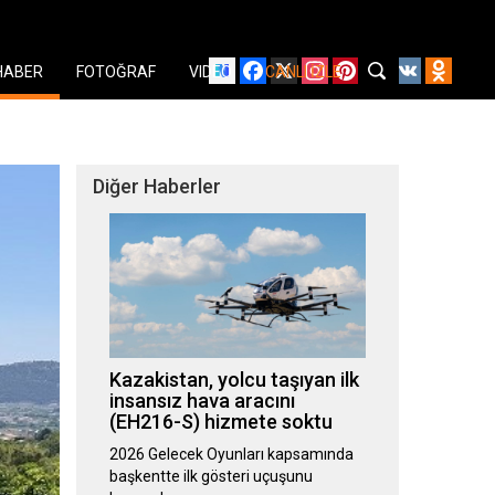
Facebook
X
Instagram
Pinterest
YouTube
VK
Odnok
HABER
FOTOĞRAF
VIDEO
CANLI İZLE
Diğer Haberler
Kazakistan, yolcu taşıyan ilk
insansız hava aracını
(EH216-S) hizmete soktu
2026 Gelecek Oyunları kapsamında
başkentte ilk gösteri uçuşunu