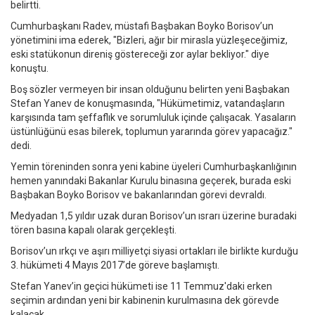
belirtti.
Cumhurbaşkanı Radev, müstafi Başbakan Boyko Borisov’un
yönetimini ima ederek, "Bizleri, ağır bir mirasla yüzleşeceğimiz,
eski statükonun direniş göstereceği zor aylar bekliyor." diye
konuştu.
Boş sözler vermeyen bir insan olduğunu belirten yeni Başbakan
Stefan Yanev de konuşmasında, "Hükümetimiz, vatandaşların
karşısında tam şeffaflık ve sorumluluk içinde çalışacak. Yasaların
üstünlüğünü esas bilerek, toplumun yararında görev yapacağız."
dedi.
Yemin töreninden sonra yeni kabine üyeleri Cumhurbaşkanlığının
hemen yanındaki Bakanlar Kurulu binasına geçerek, burada eski
Başbakan Boyko Borisov ve bakanlarından görevi devraldı.
Medyadan 1,5 yıldır uzak duran Borisov’un ısrarı üzerine buradaki
tören basına kapalı olarak gerçekleşti.
Borisov’un ırkçı ve aşırı milliyetçi siyasi ortakları ile birlikte kurduğu
3. hükümeti 4 Mayıs 2017’de göreve başlamıştı.
Stefan Yanev’in geçici hükümeti ise 11 Temmuz'daki erken
seçimin ardından yeni bir kabinenin kurulmasına dek görevde
kalacak.