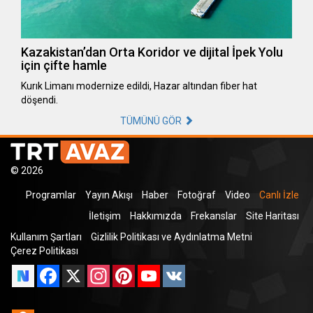
Kazakistan’dan Orta Koridor ve dijital İpek Yolu
için çifte hamle
Kurık Limanı modernize edildi, Hazar altından fiber hat
döşendi.
TÜMÜNÜ GÖR
© 2026
Programlar
Yayın Akışı
Haber
Fotoğraf
Video
Canlı İzle
İletişim
Hakkımızda
Frekanslar
Site Haritası
Kullanım Şartları
Gizlilik Politikası ve Aydınlatma Metni
Çerez Politikası
Facebook
X
Instagram
Pinterest
YouTube
VK