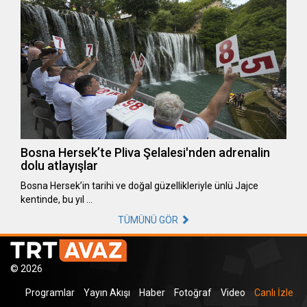
Bosna Hersek’te Pliva Şelalesi'nden adrenalin
dolu atlayışlar
Bosna Hersek’in tarihi ve doğal güzellikleriyle ünlü Jajce
kentinde, bu yıl …
TÜMÜNÜ GÖR
© 2026
Programlar
Yayın Akışı
Haber
Fotoğraf
Video
Canlı İzle