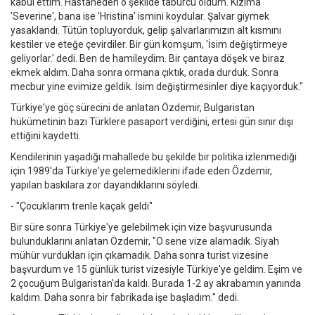
kabul ettim. Hastaneden o şekilde taburcu oldum. Kızıma
'Severine', bana ise 'Hristina' ismini koydular. Şalvar giymek
yasaklandı. Tütün topluyorduk, gelip şalvarlarımızın alt kısmını
kestiler ve eteğe çevirdiler. Bir gün komşum, 'İsim değiştirmeye
geliyorlar.' dedi. Ben de hamileydim. Bir çantaya döşek ve biraz
ekmek aldım. Daha sonra ormana çıktık, orada durduk. Sonra
mecbur yine evimize geldik. İsim değiştirmesinler diye kaçıyorduk."
Türkiye'ye göç sürecini de anlatan Özdemir, Bulgaristan
hükümetinin bazı Türklere pasaport verdiğini, ertesi gün sınır dışı
ettiğini kaydetti.
Kendilerinin yaşadığı mahallede bu şekilde bir politika izlenmediği
için 1989'da Türkiye'ye gelemediklerini ifade eden Özdemir,
yapılan baskılara zor dayandıklarını söyledi.
- "Çocuklarım trenle kaçak geldi"
Bir süre sonra Türkiye'ye gelebilmek için vize başvurusunda
bulunduklarını anlatan Özdemir, "O sene vize alamadık. Siyah
mühür vurdukları için çıkamadık. Daha sonra turist vizesine
başvurdum ve 15 günlük turist vizesiyle Türkiye'ye geldim. Eşim ve
2 çocuğum Bulgaristan'da kaldı. Burada 1-2 ay akrabamın yanında
kaldım. Daha sonra bir fabrikada işe başladım." dedi.