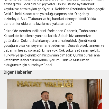
altına girdik. Boru gibi bir şey vardı. Onun üstüne ayaklarımızı
koyduk ve altta rayları görüyoruz. Nehirlerin üzerinden falan geçtik.
Belki 3, belki 4 saat tren yolculuğu yapmışızdır. O ağabey
bizimleydi. Bize 'Tutunun ve hiç hareket etmeyin.' dedi. Yolda
denetimler oldu ama bizi kimse yakalamadı."
Edirne'de trenden indiklerini ifade eden Özdemir, "Daha sonra
Kocaeli'de bir ailenin yanında kaldık. Sabah bizi annemize
götürdüler. Çok net hatırlamıyorum ama korktuk. Şimdi kendi
çocuğum olsa kimseye emanet edemem. Düşsek ölsek, annem ve
babamın hesap soracağı kimse yok. Çok şükür sağ salim geldik.
Türkiye'ye geldiğimiz için hiç pişman olmadık. Çünkü burası ana
vatanımız. Kendi dilimi konuşuyorum. Türk ve Müslüman
olduğumuz için buradayız." dedi.
Diğer Haberler