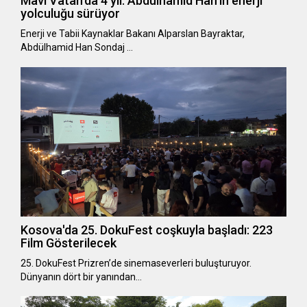
Mavi Vatan'da 4 yıl: Abdülhamid Han'ın enerji
yolculuğu sürüyor
Enerji ve Tabii Kaynaklar Bakanı Alparslan Bayraktar,
Abdülhamid Han Sondaj …
Kosova'da 25. DokuFest coşkuyla başladı: 223
Film Gösterilecek
25. DokuFest Prizren’de sinemaseverleri buluşturuyor.
Dünyanın dört bir yanından…