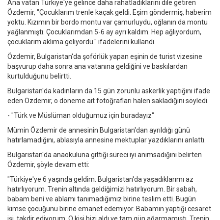
Ana vatan Türkiye'ye gelince daha rahatladıklarını dile getiren
Özdemir, "Çocuklarım trenle kaçak geldi. Eşim göndermiş, haberim
yoktu. Kızımın bir bordo montu var çamurluydu, oğlanın da montu
yağlanmıştı. Çocuklarımdan 5-6 ay ayrı kaldım. Hep ağlıyordum,
çocuklarım aklıma geliyordu." ifadelerini kullandı.
Özdemir, Bulgaristan'da şoförlük yapan eşinin de turist vizesine
başvurup daha sonra ana vatanına geldiğini ve baskılardan
kurtulduğunu belirtti.
Bulgaristan'da kadınların da 15 gün zorunlu askerlik yaptığını ifade
eden Özdemir, o döneme ait fotoğrafları halen sakladığını söyledi.
- "Türk ve Müslüman olduğumuz için buradayız"
Mümin Özdemir de annesinin Bulgaristan'dan ayrıldığı günü
hatırlamadığını, ablasıyla annesine mektuplar yazdıklarını anlattı.
Bulgaristan'da anaokuluna gittiği süreci iyi anımsadığını belirten
Özdemir, şöyle devam etti:
"Türkiye'ye 6 yaşında geldim. Bulgaristan'da yaşadıklarımı az
hatırlıyorum. Trenin altında geldiğimizi hatırlıyorum. Bir sabah,
babam beni ve ablamı tanımadığımız birine teslim etti. Bugün
kimse çocuğunu birine emanet edemiyor. Babamın yaptığı cesaret
işi, takdir ediyorum. O kişi bizi aldı ve tam gün ağarmamıştı. Trenin