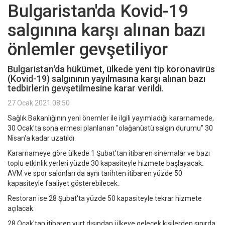
Bulgaristan'da Kovid-19
salgınına karşı alınan bazı
önlemler gevşetiliyor
Bulgaristan'da hükümet, ülkede yeni tip koronavirüs
(Kovid-19) salgınının yayılmasına karşı alınan bazı
tedbirlerin gevşetilmesine karar verildi.
27 Ocak 2021 08:50
Sağlık Bakanlığının yeni önemler ile ilgili yayımladığı kararnamede,
30 Ocak'ta sona ermesi planlanan "olağanüstü salgın durumu" 30
Nisan'a kadar uzatıldı.
Kararnameye göre ülkede 1 Şubat'tan itibaren sinemalar ve bazı
toplu etkinlik yerleri yüzde 30 kapasiteyle hizmete başlayacak.
AVM ve spor salonları da aynı tarihten itibaren yüzde 50
kapasiteyle faaliyet gösterebilecek.
Restoran ise 28 Şubat'ta yüzde 50 kapasiteyle tekrar hizmete
açılacak.
28 Ocak'tan itibaren yurt dışından ülkeye gelecek kişilerden sınırda