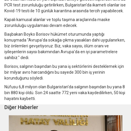
PCR test zorunluluğu getirilirken, Bulgaristan'da ikameti olanlar ise
Kovid-19 testi ile 10 günlük karantina arasında tercih yapabilecek.
Kapalı kamusal alanlar ve toplu taşıma araçlarında maske
zorunluluğu uygulaması devam edecek.
Başbakan Boyko Borisov hükümet oturumunda yaptığı
konuşmada "Avrupa'da sokağa çıkma yasakları dahi uygulanırken,
biz önlemleri gevşetiyoruz. Biz, vaka sayısı, ölüm oranı ve
iyileşenlerin sayısı bakımından Avrupa'da en iyi parametrelere
sahibiz." dedi.
Borisov, salgının başından bu yana iş sektörlerini desteklemek için
bir milyar avro harcandığını bu sayede 300 bin iş yerinin
korunduğunu söyledi.
Nüfusu 6,8 milyon olan Bulgaristan'da salgının başından bu yana 8
bin 880 kişi öldü. Son 24 saatte 772 yeni vaka kaydedilirken, 50 kişi
hayatını kaybetti.
Diğer Haberler