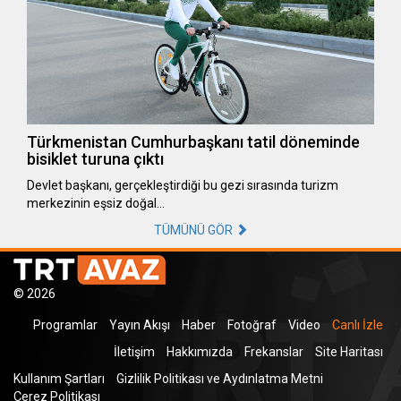
Türkmenistan Cumhurbaşkanı tatil döneminde
bisiklet turuna çıktı
Devlet başkanı, gerçekleştirdiği bu gezi sırasında turizm
merkezinin eşsiz doğal…
TÜMÜNÜ GÖR
© 2026
Programlar
Yayın Akışı
Haber
Fotoğraf
Video
Canlı İzle
İletişim
Hakkımızda
Frekanslar
Site Haritası
Kullanım Şartları
Gizlilik Politikası ve Aydınlatma Metni
Çerez Politikası