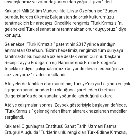
soydaşlarımız ve vatandaşlarımızdan yoğun ilgi var." dedi.
Kırklareli Milli Eğitim Müdürü Hilal Liliyar Özefsun ise "Bugün
burada, kardeş ülkemiz Bulgaristan'da ortak kültürümüzü
tanıtmak için bir aradayız. Öncelikle rengimiz ''Türk Kırmızısı''nı,
geleneksel Türk el sanatlarını tanıtmaktan onur duyuyoruz." diye
konuştu.
Geleneksel "Türk Kırmızısı" patentinin 2017 yılında alındığını
anımsatan Özefsun, "Bizim hedefimiz, rengimizi tüm dünyaya
tanıtmaktır. Bu hususta bizlere destek veren Cumhurbaşkanı
Recep Tayyip Erdoğan'ın eşi Hanımefendi Emine Erdoğan'a
teşekkür ediyor, çalışmalarımıza bu yönde devam edeceğimize
söz veriyoruz." ifadesini kullandı.
Atölyelerde tanıtılan ebru sanatının, Türkiye'nin yurt dışında en çok
ilgi gören sanatlarından biri olduğuna işaret eden Özefsun,
Bulgaristan'da da bu sanatın yoğun ilgi gördüğünü aktardı.
Atölye çalışmaları sonrası Zeybek gösterisiyle başlayan defilede,
"Türk Kırmızısı" geleneğinden ilham alınarak hazırlanan modeller
sergilendi.
Kırklareli Olgunlaşma Enstitüsü Sanat Tarihi Uzmanı Fatma
Ertuğrul Aluçlu da "Türklerin ünlü rengi olan Türk-Edirne Kırmızısı,