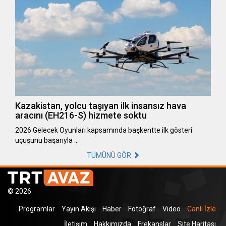
Kazakistan, yolcu taşıyan ilk insansız hava
aracını (EH216-S) hizmete soktu
2026 Gelecek Oyunları kapsamında başkentte ilk gösteri
uçuşunu başarıyla …
TÜMÜNÜ GÖR
© 2026
Programlar
Yayın Akışı
Haber
Fotoğraf
Video
Canlı İzle
İletişim
Hakkımızda
Frekanslar
Site Haritası