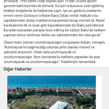
zirvesiydi. 1990 yılının Ocak olayları ayın 19'dan 20'sine geçen
gecenin kanlı kıyımları ile bitmedi. Sovyet ordusunun özel eğitilmiş
birlikleri bölgelerde de katliamlar yaptı. İşin en garibi bu katliamın
emrini veren Gorbaçov'a Nobel Barış Ödülü verildi. Halbuki o bu
yaptıklarından dolayı mahkeme karşısında hesap vermeli idi. Nobel
kardeşlerinin ilk ve esas gelir kaynaklarından biri Bakü petrolleriydi.
Buradan kazanılan parayla tesis edilmiş bir ödülün Bakü'de katliam
yaptıran birine verilmesi tarihin acı sahnelerinden biri olsa gerek."
Olayın hiçbir zaman unutulmayacağını vurgulayan Kuban, mesajını,
"Azerbaycan’ın bağımsızlığı yolunda şehit olanları minnet ve
şükranla anıyorum. Onları asla unutmayacak ve
unutturmayacağız. Aynı zamanda bu katliamı yapanları da asla
unutmayacak ve unutturmayacağız." ifadeleriyle tamamladı.
Diğer Haberler