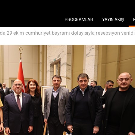
PROGRAMLAR
YAYIN AKIŞI
'da 29 ekim cumhuriyet bayramı dolayısıyla resepsiyon verildi