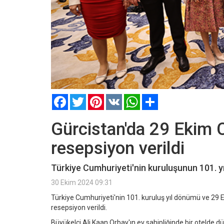
Facebook
Twitter
Pinterest
VK
WhatsApp
Paylaş
Gürcistan'da 29 Ekim 
resepsiyon verildi
Türkiye Cumhuriyeti'nin kuruluşunun 101. yı
30 Ekim 2024 09:31
Türkiye Cumhuriyeti'nin 101. kuruluş yıl dönümü ve 29 E
resepsiyon verildi.
Büyükelçi Ali Kaan Orbay'ın ev sahipliğinde bir otelde