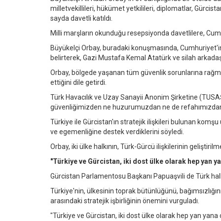
milletvekillileri, hükümet yetkilileri, diplomatlar, Gürci
sayda davetli katıldı.
Milli marşların okunduğu resepsiyonda davetlilere, Cum
Büyükelçi Orbay, buradaki konuşmasında, Cumhuriyet'in
belirterek, Gazi Mustafa Kemal Atatürk ve silah arkadaşla
Orbay, bölgede yaşanan tüm güvenlik sorunlarına rağme
ettiğini dile getirdi.
Türk Havacılık ve Uzay Sanayii Anonim Şirketine (TUSAŞ
güvenliğimizden ne huzurumuzdan ne de refahımızdan öd
Türkiye ile Gürcistan'ın stratejik ilişkileri bulunan kom
ve egemenliğine destek verdiklerini söyledi.
Orbay, iki ülke halkının, Türk-Gürcü ilişkilerinin geliştiri
"Türkiye ve Gürcistan, iki dost ülke olarak hep yan y
Gürcistan Parlamentosu Başkanı Papuaşvili de Türk halk
Türkiye'nin, ülkesinin toprak bütünlüğünü, bağımsızlığın
arasındaki stratejik işbirliğinin önemini vurguladı.
"Türkiye ve Gürcistan, iki dost ülke olarak hep yan yana ol