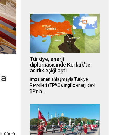
Türkiye, enerji
diplomasisinde Kerkük’te
asırlık eşiği aştı
la
İmzalanan anlaşmayla Türkiye
Petrolleri (TPAO), İngiliz enerji devi
BP’nin …
i, Gürcü