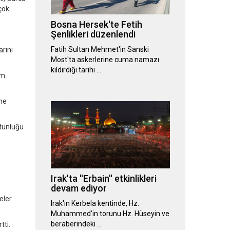
 çok
Bosna Hersek'te Fetih
Şenlikleri düzenlendi
Fatih Sultan Mehmet'in Sanski
rını
Most'ta askerlerine cuma namazı
kıldırdığı tarihi …
am
 ne
ütünlüğü
Irak'ta ''Erbain'' etkinlikleri
devam ediyor
eler
Irak'ın Kerbela kentinde, Hz.
Muhammed'in torunu Hz. Hüseyin ve
beraberindeki …
tti.