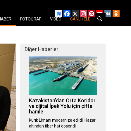
Facebook
X
Instagram
Pinterest
YouTube
VK
Odnok
HABER
FOTOĞRAF
VIDEO
CANLI İZLE
Diğer Haberler
Kazakistan’dan Orta Koridor
ve dijital İpek Yolu için çifte
hamle
Kurık Limanı modernize edildi, Hazar
altından fiber hat döşendi.