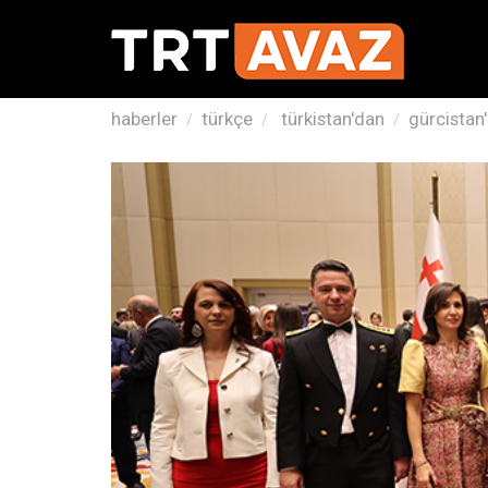
haberler
türkçe
türkistan'dan
gürcistan