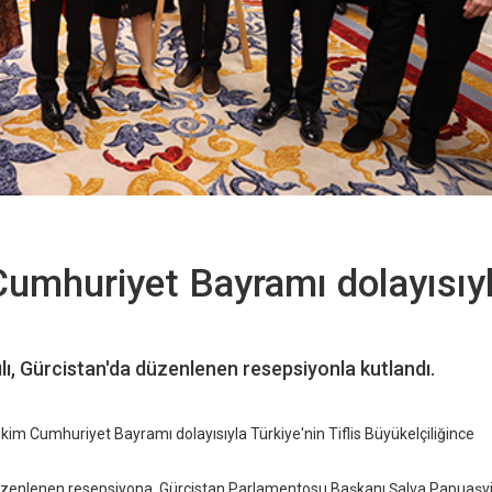
Cumhuriyet Bayramı dolayısıy
lı, Gürcistan'da düzenlenen resepsiyonla kutlandı.
kim Cumhuriyet Bayramı dolayısıyla Türkiye'nin Tiflis Büyükelçiliğince
 düzenlenen resepsiyona, Gürcistan Parlamentosu Başkanı Şalva Papuaşvil