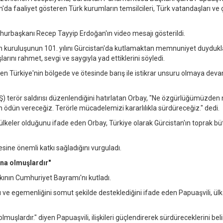
stan'da faaliyet gösteren Türk kurumların temsilcileri, Türk vatandaşları ve
hurbaşkanı Recep Tayyip Erdoğan'ın video mesajı gösterildi.
 kuruluşunun 101. yılını Gürcistan'da kutlamaktan memnuniyet duydukla
rını rahmet, sevgi ve saygıyla yad ettiklerini söyledi.
n Türkiye'nin bölgede ve ötesinde barış ile istikrar unsuru olmaya dev
) terör saldırısı düzenlendiğini hatırlatan Orbay, "Ne özgürlüğümüzden
ün vereceğiz. Terörle mücadelemizi kararlılıkla sürdüreceğiz." dedi.
şu ülkeler olduğunu ifade eden Orbay, Türkiye olarak Gürcistan'ın toprak b
lmesine önemli katkı sağladığını vurguladı.
ana olmuşlardır"
ının Cumhuriyet Bayramı'nı kutladı.
ı ve egemenliğini somut şekilde desteklediğini ifade eden Papuaşvili, ülk
muşlardır." diyen Papuaşvili, ilişkileri güçlendirerek sürdüreceklerini belir