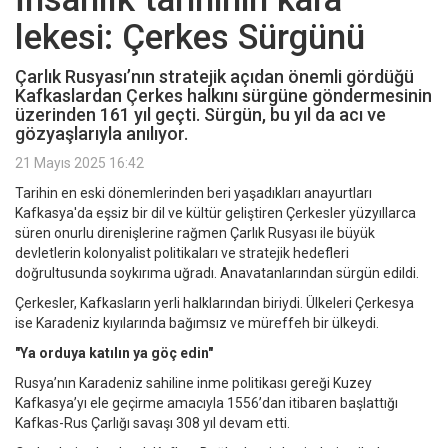
lekesi: Çerkes Sürgünü
Çarlık Rusyası’nın stratejik açıdan önemli gördüğü
Kafkaslardan Çerkes halkını sürgüne göndermesinin
üzerinden 161 yıl geçti. Sürgün, bu yıl da acı ve
gözyaşlarıyla anılıyor.
21 Mayıs 2025 16:42
Tarihin en eski dönemlerinden beri yaşadıkları anayurtları
Kafkasya'da eşsiz bir dil ve kültür geliştiren Çerkesler yüzyıllarca
süren onurlu direnişlerine rağmen Çarlık Rusyası ile büyük
devletlerin kolonyalist politikaları ve stratejik hedefleri
doğrultusunda soykırıma uğradı. Anavatanlarından sürgün edildi.
Çerkesler, Kafkasların yerli halklarından biriydi. Ülkeleri Çerkesya
ise Karadeniz kıyılarında bağımsız ve müreffeh bir ülkeydi.
"Ya orduya katılın ya göç edin"
Rusya’nın Karadeniz sahiline inme politikası gereği Kuzey
Kafkasya’yı ele geçirme amacıyla 1556’dan itibaren başlattığı
Kafkas-Rus Çarlığı savaşı 308 yıl devam etti.