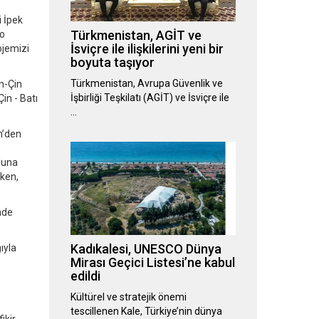
i İpek
Türkmenistan, AGİT ve
 o
İsviçre ile ilişkilerini yeni bir
ojemizi
boyuta taşıyor
Türkmenistan, Avrupa Güvenlik ve
n-Çin
İşbirliği Teşkilatı (AGİT) ve İsviçre ile
in - Batı
…
n’den
luna
rken,
nde
Kadıkalesi, UNESCO Dünya
ıyla
Mirası Geçici Listesi’ne kabul
edildi
Kültürel ve stratejik önemi
tescillenen Kale, Türkiye’nin dünya
ikir