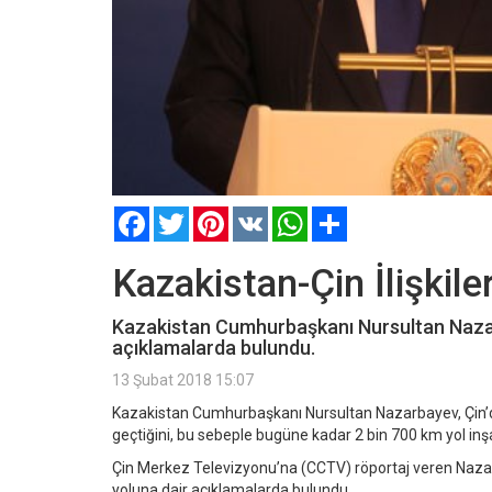
Facebook
Twitter
Pinterest
VK
WhatsApp
Paylaş
Kazakistan-Çin İlişkiler
Kazakistan Cumhurbaşkanı Nursultan Nazarba
açıklamalarda bulundu.
13 Şubat 2018 15:07
Kazakistan Cumhurbaşkanı Nursultan Nazarbayev, Çin’
geçtiğini, bu sebeple bugüne kadar 2 bin 700 km yol inş
Çin Merkez Televizyonu’na (CCTV) röportaj veren Nazarba
yoluna dair açıklamalarda bulundu.