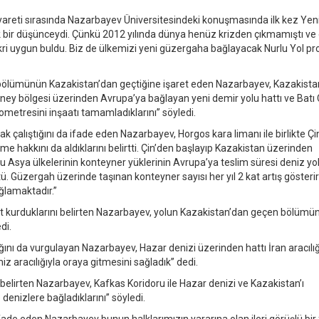
iyareti sırasında Nazarbayev Üniversitesindeki konuşmasında ilk kez Yen
yük bir düşünceydi. Çünkü 2012 yılında dünya henüz krizden çıkmamıştı ve
 fikri uygun buldu. Biz de ülkemizi yeni güzergaha bağlayacak Nurlu Yol pr
 bölümünün Kazakistan’dan geçtiğine işaret eden Nazarbayev, Kazakista
üney bölgesi üzerinden Avrupa’ya bağlayan yeni demir yolu hattı ve Batı Ç
metresini inşaatı tamamladıklarını” söyledi.
k çalıştığını da ifade eden Nazarbayev, Horgos kara limanı ile birlikte Çi
me hakkını da aldıklarını belirtti. Çin’den başlayıp Kazakistan üzerinden
sya ülkelerinin konteyner yüklerinin Avrupa’ya teslim süresi deniz yo
. Güzergah üzerinde taşınan konteyner sayısı her yıl 2 kat artış gösteri
ğlamaktadır.”
rket kurduklarını belirten Nazarbayev, yolun Kazakistan’dan geçen bölümü
di.
nı da vurgulayan Nazarbayev, Hazar denizi üzerinden hattı İran aracılığ
z aracılığıyla oraya gitmesini sağladık” dedi.
de belirten Nazarbayev, Kafkas Koridoru ile Hazar denizi ve Kazakistan’ı
enizlere bağladıklarını” söyledi.
fade eden Nazarbayev bunun halklarımızın yararına olan ileri görüşlü bir f