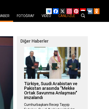
Facebook
X
Instagram
Pinterest
YouTube
VK
Odnok
HABER
FOTOĞRAF
VIDEO
CANLI İZLE
Diğer Haberler
Türkiye, Suudi Arabistan ve
Pakistan arasında “Mekke
Ortak Savunma Anlaşması"
imzalandı
Cumhurbaşkanı Recep Tayyip