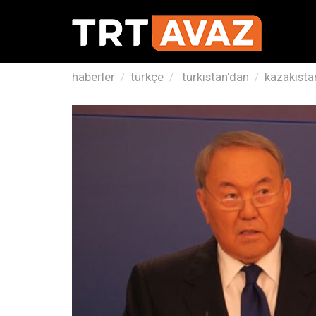
haberler
türkçe
türkistan'dan
kazakistan