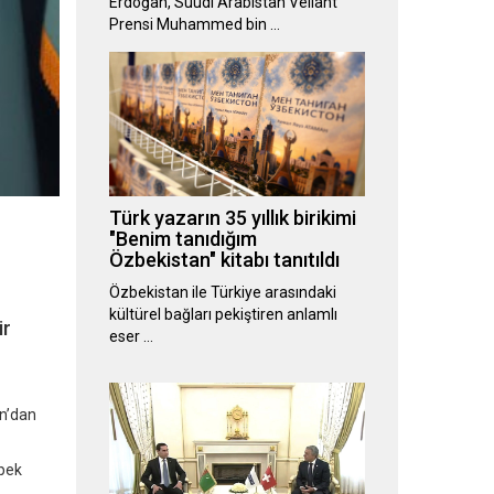
Erdoğan, Suudi Arabistan Veliaht
Prensi Muhammed bin …
Türk yazarın 35 yıllık birikimi
"Benim tanıdığım
Özbekistan" kitabı tanıtıldı
Özbekistan ile Türkiye arasındaki
kültürel bağları pekiştiren anlamlı
ir
eser …
n’dan
ipek