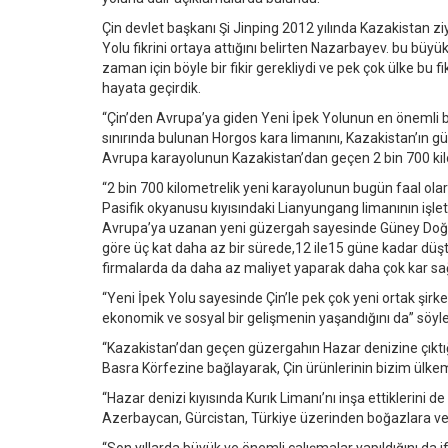
Çin devlet başkanı Şi Jinping 2012 yılında Kazakistan z
Yolu fikrini ortaya attığını belirten Nazarbayev. bu bü
zaman için böyle bir fikir gerekliydi ve pek çok ülke bu
hayata geçirdik.
“Çin’den Avrupa’ya giden Yeni İpek Yolunun en önemli
sınırında bulunan Horgos kara limanını, Kazakistan’ın g
Avrupa karayolunun Kazakistan’dan geçen 2 bin 700 kilo
“2 bin 700 kilometrelik yeni karayolunun bugün faal olara
Pasifik okyanusu kıyısındaki Lianyungang limanının işlet
Avrupa’ya uzanan yeni güzergah sayesinde Güney Doğu A
göre üç kat daha az bir sürede,12 ile15 güne kadar düştü
firmalarda da daha az maliyet yaparak daha çok kar sa
“Yeni İpek Yolu sayesinde Çin’le pek çok yeni ortak şi
ekonomik ve sosyal bir gelişmenin yaşandığını da” söyle
“Kazakistan’dan geçen güzergahın Hazar denizine çıktığı
Basra Körfezine bağlayarak, Çin ürünlerinin bizim ülkemi
“Hazar denizi kıyısında Kurık Limanı’nı inşa ettiklerini 
Azerbaycan, Gürcistan, Türkiye üzerinden boğazlara ve d
“Son yıllarda büyük ve önemli çalışmalar yapıldığını da i