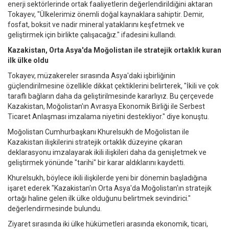
enerji sektörlerinde ortak faaliyetlerin değerlendirildiğini aktaran
Tokayev, "Ülkelerimiz önemli doğal kaynaklara sahiptir. Demir,
fosfat, boksit ve nadir mineral yataklarını keşfetmek ve
geliştirmek için birlikte çalışacağız." ifadesini kullandı.
Kazakistan, Orta Asya'da Moğolistan ile stratejik ortaklık kuran
ilk ülke oldu
Tokayev, müzakereler sırasında Asya'daki işbirliğinin
güçlendirilmesine özellikle dikkat çektiklerini belirterek, "İkili ve çok
taraflı bağların daha da geliştirilmesinde kararlıyız. Bu çerçevede
Kazakistan, Moğolistan'ın Avrasya Ekonomik Birliği ile Serbest
Ticaret Anlaşması imzalama niyetini destekliyor." diye konuştu.
Moğolistan Cumhurbaşkanı Khurelsukh de Moğolistan ile
Kazakistan ilişkilerini stratejik ortaklık düzeyine çıkaran
deklarasyonu imzalayarak ikili ilişkileri daha da genişletmek ve
geliştirmek yönünde "tarihi" bir karar aldıklarını kaydetti.
Khurelsukh, böylece ikili ilişkilerde yeni bir dönemin başladığına
işaret ederek "Kazakistan'ın Orta Asya'da Moğolistan'ın stratejik
ortağı haline gelen ilk ülke olduğunu belirtmek sevindirici."
değerlendirmesinde bulundu.
Ziyaret sırasında iki ülke hükümetleri arasında ekonomik, ticari,