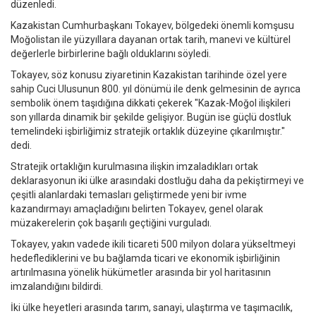
düzenledi.
Kazakistan Cumhurbaşkanı Tokayev, bölgedeki önemli komşusu
Moğolistan ile yüzyıllara dayanan ortak tarih, manevi ve kültürel
değerlerle birbirlerine bağlı olduklarını söyledi.
Tokayev, söz konusu ziyaretinin Kazakistan tarihinde özel yere
sahip Cuci Ulusunun 800. yıl dönümü ile denk gelmesinin de ayrıca
sembolik önem taşıdığına dikkati çekerek "Kazak-Moğol ilişkileri
son yıllarda dinamik bir şekilde gelişiyor. Bugün ise güçlü dostluk
temelindeki işbirliğimiz stratejik ortaklık düzeyine çıkarılmıştır."
dedi.
Stratejik ortaklığın kurulmasına ilişkin imzaladıkları ortak
deklarasyonun iki ülke arasındaki dostluğu daha da pekiştirmeyi ve
çeşitli alanlardaki temasları geliştirmede yeni bir ivme
kazandırmayı amaçladığını belirten Tokayev, genel olarak
müzakerelerin çok başarılı geçtiğini vurguladı.
Tokayev, yakın vadede ikili ticareti 500 milyon dolara yükseltmeyi
hedeflediklerini ve bu bağlamda ticari ve ekonomik işbirliğinin
artırılmasına yönelik hükümetler arasında bir yol haritasının
imzalandığını bildirdi.
İki ülke heyetleri arasında tarım, sanayi, ulaştırma ve taşımacılık,